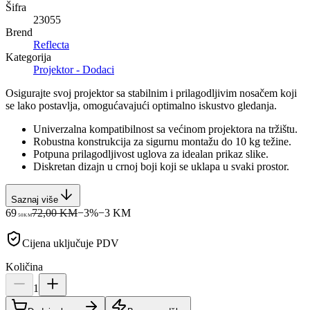
Šifra
23055
Brend
Reflecta
Kategorija
Projektor - Dodaci
Osigurajte svoj projektor sa stabilnim i prilagodljivim nosačem koji
se lako postavlja, omogućavajući optimalno iskustvo gledanja.
Univerzalna kompatibilnost sa većinom projektora na tržištu.
Robustna konstrukcija za sigurnu montažu do 10 kg težine.
Potpuna prilagodljivost uglova za idealan prikaz slike.
Diskretan dizajn u crnoj boji koji se uklapa u svaki prostor.
Saznaj više
69
72,00 KM
−
3
%
−
3
KM
50
KM
Cijena uključuje PDV
Količina
1