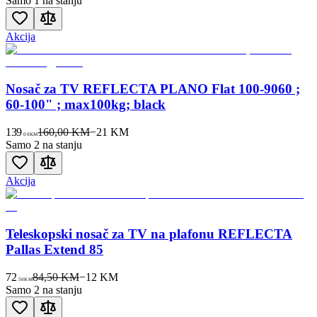
Samo 1 na stanju
Akcija
Nosač za TV REFLECTA PLANO Flat 100-9060 ;
60-100" ; max100kg; black
139
160,00 KM
−
21
KM
00
KM
Samo 2 na stanju
Akcija
Teleskopski nosač za TV na plafonu REFLECTA
Pallas Extend 85
72
84,50 KM
−
12
KM
50
KM
Samo 2 na stanju