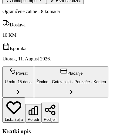
Dodaj u korpu
Brza narudžba
Ograničene zalihe - 8 komada
Dostava
10 KM
Isporuka
Utorak, 11. August 2026.
Povrat
Plaćanje
U roku
15
dana
Žiralno · Gotovinski · Pouzeće · Kartica
Lista želja
Poredi
Podijeli
Kratki opis