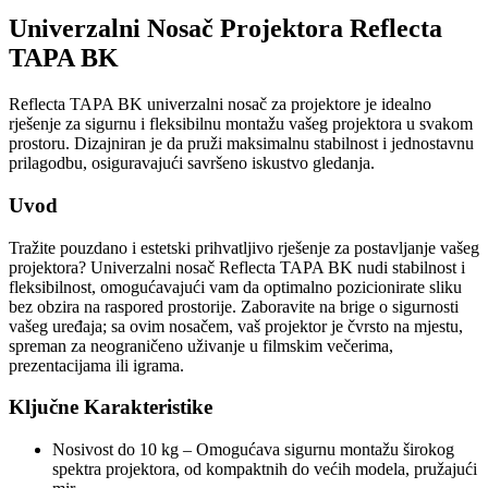
Univerzalni Nosač Projektora Reflecta
TAPA BK
Reflecta TAPA BK univerzalni nosač za projektore je idealno
rješenje za sigurnu i fleksibilnu montažu vašeg projektora u svakom
prostoru. Dizajniran je da pruži maksimalnu stabilnost i jednostavnu
prilagodbu, osiguravajući savršeno iskustvo gledanja.
Uvod
Tražite pouzdano i estetski prihvatljivo rješenje za postavljanje vašeg
projektora? Univerzalni nosač Reflecta TAPA BK nudi stabilnost i
fleksibilnost, omogućavajući vam da optimalno pozicionirate sliku
bez obzira na raspored prostorije. Zaboravite na brige o sigurnosti
vašeg uređaja; sa ovim nosačem, vaš projektor je čvrsto na mjestu,
spreman za neograničeno uživanje u filmskim večerima,
prezentacijama ili igrama.
Ključne Karakteristike
Nosivost do 10 kg – Omogućava sigurnu montažu širokog
spektra projektora, od kompaktnih do većih modela, pružajući