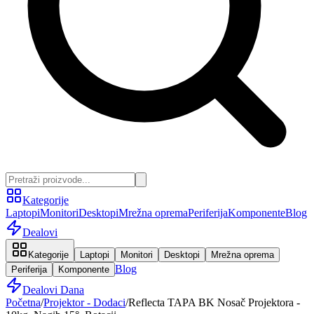
Kategorije
Laptopi
Monitori
Desktopi
Mrežna oprema
Periferija
Komponente
Blog
Dealovi
Kategorije
Laptopi
Monitori
Desktopi
Mrežna oprema
Blog
Periferija
Komponente
Dealovi Dana
Početna
/
Projektor - Dodaci
/
Reflecta TAPA BK Nosač Projektora -