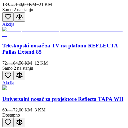
139
160,00 KM
−
21
KM
00
KM
Samo 2 na stanju
Akcija
Teleskopski nosač za TV na plafonu REFLECTA
Pallas Extend 85
72
84,50 KM
−
12
KM
50
KM
Samo 2 na stanju
Akcija
Univerzalni nosač za projektore Reflecta TAPA WH
69
72,00 KM
−
3
KM
50
KM
Dostupno