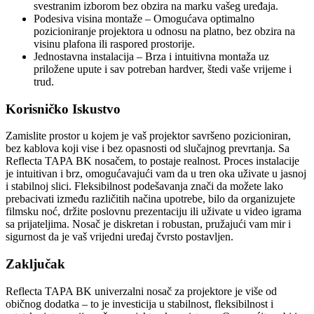
svestranim izborom bez obzira na marku vašeg uređaja.
Podesiva visina montaže – Omogućava optimalno
pozicioniranje projektora u odnosu na platno, bez obzira na
visinu plafona ili raspored prostorije.
Jednostavna instalacija – Brza i intuitivna montaža uz
priložene upute i sav potreban hardver, štedi vaše vrijeme i
trud.
Korisničko Iskustvo
Zamislite prostor u kojem je vaš projektor savršeno pozicioniran,
bez kablova koji vise i bez opasnosti od slučajnog prevrtanja. Sa
Reflecta TAPA BK nosačem, to postaje realnost. Proces instalacije
je intuitivan i brz, omogućavajući vam da u tren oka uživate u jasnoj
i stabilnoj slici. Fleksibilnost podešavanja znači da možete lako
prebacivati između različitih načina upotrebe, bilo da organizujete
filmsku noć, držite poslovnu prezentaciju ili uživate u video igrama
sa prijateljima. Nosač je diskretan i robustan, pružajući vam mir i
sigurnost da je vaš vrijedni uređaj čvrsto postavljen.
Zaključak
Reflecta TAPA BK univerzalni nosač za projektore je više od
običnog dodatka – to je investicija u stabilnost, fleksibilnost i