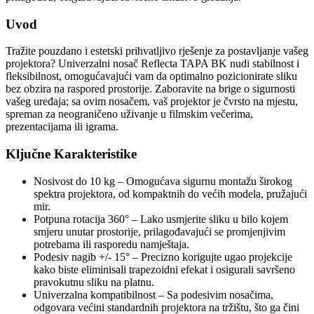
Uvod
Tražite pouzdano i estetski prihvatljivo rješenje za postavljanje vašeg
projektora? Univerzalni nosač Reflecta TAPA BK nudi stabilnost i
fleksibilnost, omogućavajući vam da optimalno pozicionirate sliku
bez obzira na raspored prostorije. Zaboravite na brige o sigurnosti
vašeg uređaja; sa ovim nosačem, vaš projektor je čvrsto na mjestu,
spreman za neograničeno uživanje u filmskim večerima,
prezentacijama ili igrama.
Ključne Karakteristike
Nosivost do 10 kg – Omogućava sigurnu montažu širokog
spektra projektora, od kompaktnih do većih modela, pružajući
mir.
Potpuna rotacija 360° – Lako usmjerite sliku u bilo kojem
smjeru unutar prostorije, prilagođavajući se promjenjivim
potrebama ili rasporedu namještaja.
Podesiv nagib +/- 15° – Precizno korigujte ugao projekcije
kako biste eliminisali trapezoidni efekat i osigurali savršeno
pravokutnu sliku na platnu.
Univerzalna kompatibilnost – Sa podesivim nosačima,
odgovara većini standardnih projektora na tržištu, što ga čini