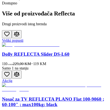
Dostupno
Više od proizvođača
Reflecta
Drugi proizvodi istog brenda
Veliki popusti
Dolly REFLECTA Slider DS-L60
110
229,00 KM
−
119
KM
00
KM
Samo 1 na stanju
Akcija
Nosač za TV REFLECTA PLANO Flat 100-9060 ;
60-100" ; max100kg; black