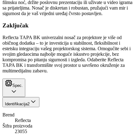
filmsku noć, držite poslovnu prezentaciju ili uživate u video igrama
sa prijateljima. Nosač je diskretan i robustan, pružajući vam mir i
sigurnost da je vaš vrijedni uređaj čvrsto postavljen.
Zaključak
Reflecta TAPA BK univerzalni nosač za projektore je više od
običnog dodatka – to je investicija u stabilnost, fleksibilnost i
estetsku integraciju vašeg projektorskog sistema. Omogućite sebi i
svojim gledaocima najbolje moguće iskustvo projekcije, bez
kompromisa po pitanju sigurnosti i izgleda. Odaberite Reflecta
TAPA BK i transformišite svoj prostor u savršeno okruženje za
multimedijalnu zabavu.
Spec.
Identifikacija
2
Brend
Reflecta
Šifra proizvoda
23055