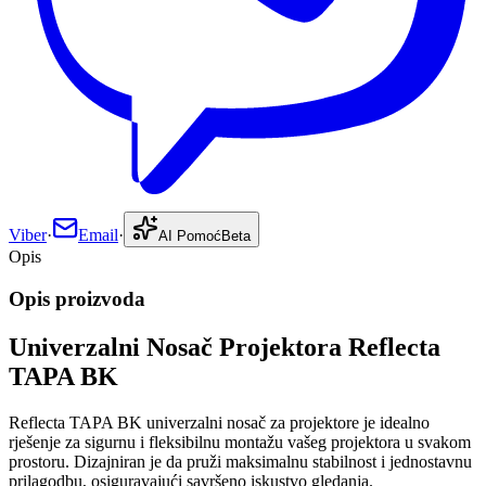
Viber
·
Email
·
AI Pomoć
Beta
Opis
Opis proizvoda
Univerzalni Nosač Projektora Reflecta
TAPA BK
Reflecta TAPA BK univerzalni nosač za projektore je idealno
rješenje za sigurnu i fleksibilnu montažu vašeg projektora u svakom
prostoru. Dizajniran je da pruži maksimalnu stabilnost i jednostavnu
prilagodbu, osiguravajući savršeno iskustvo gledanja.