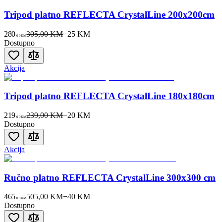
Tripod platno REFLECTA CrystalLine 200x200cm
280
305,00 KM
−
25
KM
00
KM
Dostupno
Akcija
Tripod platno REFLECTA CrystalLine 180x180cm
219
239,00 KM
−
20
KM
00
KM
Dostupno
Akcija
Ručno platno REFLECTA CrystalLine 300x300 cm
465
505,00 KM
−
40
KM
00
KM
Dostupno