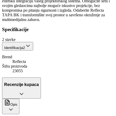
estetsku integraciju vašeg projektorskog sistema. Omogućite sebi i
svojim gledaocima najbolje moguće iskustvo projekcije, bez
kompromisa po pitanju sigurnosti i izgleda. Odaberite Reflecta
TAPA BK i transformišite svoj prostor u savršeno okruženje za
multimedijalnu zabavu.
Specifikacije
2
stavke
Identifikacija
2
Brend
Reflecta
Šifra proizvoda
23055
Recenzije kupaca
Opis