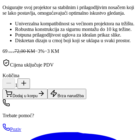
Osigurajte svoj projektor sa stabilnim i prilagodljivim nosačem koji
se lako postavlja, omogućavajući optimalno iskustvo gledanja.
Univerzalna kompatibilnost sa većinom projektora na tržištu.
Robustna konstrukcija za sigurnu montažu do 10 kg težine.
Potpuna prilagodljivost uglova za idealan prikaz slike.
Diskretan dizajn u crnoj boji koji se uklapa u svaki prostor.
69
72,00 KM
−
3
%
−
3
KM
50
KM
Cijena uključuje PDV
Količina
1
Dodaj u korpu
Brza narudžba
Trebate pomoć?
Poziv