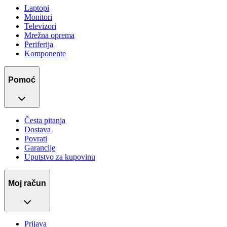
Laptopi
Monitori
Televizori
Mrežna oprema
Periferija
Komponente
Pomoć
Česta pitanja
Dostava
Povrati
Garancije
Uputstvo za kupovinu
Moj račun
Prijava