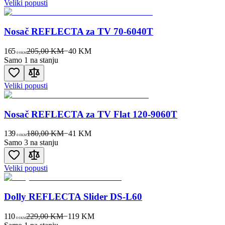
Veliki popusti
Nosač REFLECTA za TV 70-6040T
165
205,00 KM
−
40
KM
00
KM
Samo 1 na stanju
Veliki popusti
Nosač REFLECTA za TV Flat 120-9060T
139
180,00 KM
−
41
KM
00
KM
Samo 3 na stanju
Veliki popusti
Dolly REFLECTA Slider DS-L60
110
229,00 KM
−
119
KM
00
KM