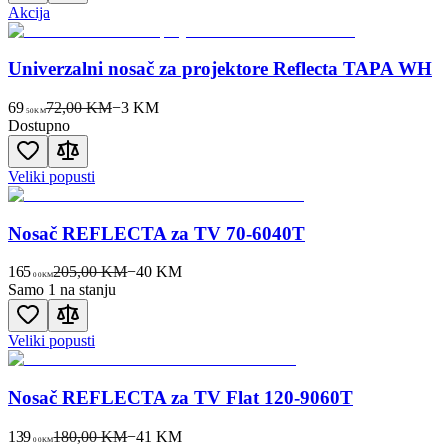
Akcija
Univerzalni nosač za projektore Reflecta TAPA WH
69
72,00 KM
−
3
KM
50
KM
Dostupno
Veliki popusti
Nosač REFLECTA za TV 70-6040T
165
205,00 KM
−
40
KM
00
KM
Samo 1 na stanju
Veliki popusti
Nosač REFLECTA za TV Flat 120-9060T
139
180,00 KM
−
41
KM
00
KM