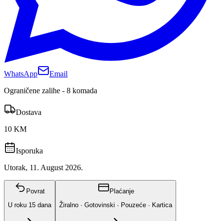
WhatsApp
Email
Ograničene zalihe - 8 komada
Dostava
10 KM
Isporuka
Utorak, 11. August 2026.
Povrat
Plaćanje
U roku
15
dana
Žiralno · Gotovinski · Pouzeće · Kartica