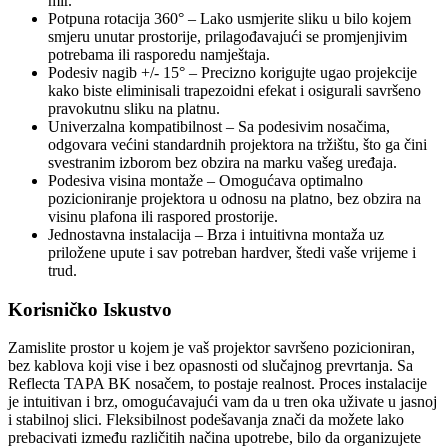
mir.
Potpuna rotacija 360° – Lako usmjerite sliku u bilo kojem
smjeru unutar prostorije, prilagođavajući se promjenjivim
potrebama ili rasporedu namještaja.
Podesiv nagib +/- 15° – Precizno korigujte ugao projekcije
kako biste eliminisali trapezoidni efekat i osigurali savršeno
pravokutnu sliku na platnu.
Univerzalna kompatibilnost – Sa podesivim nosačima,
odgovara većini standardnih projektora na tržištu, što ga čini
svestranim izborom bez obzira na marku vašeg uređaja.
Podesiva visina montaže – Omogućava optimalno
pozicioniranje projektora u odnosu na platno, bez obzira na
visinu plafona ili raspored prostorije.
Jednostavna instalacija – Brza i intuitivna montaža uz
priložene upute i sav potreban hardver, štedi vaše vrijeme i
trud.
Korisničko Iskustvo
Zamislite prostor u kojem je vaš projektor savršeno pozicioniran,
bez kablova koji vise i bez opasnosti od slučajnog prevrtanja. Sa
Reflecta TAPA BK nosačem, to postaje realnost. Proces instalacije
je intuitivan i brz, omogućavajući vam da u tren oka uživate u jasnoj
i stabilnoj slici. Fleksibilnost podešavanja znači da možete lako
prebacivati između različitih načina upotrebe, bilo da organizujete