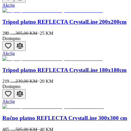
Akcija
Tripod platno REFLECTA CrystalLine 200x200cm
280
305,00 KM
−
25
KM
00
KM
Dostupno
Akcija
Tripod platno REFLECTA CrystalLine 180x180cm
219
239,00 KM
−
20
KM
00
KM
Dostupno
Akcija
Ručno platno REFLECTA CrystalLine 300x300 cm
465
505,00 KM
−
40
KM
00
KM