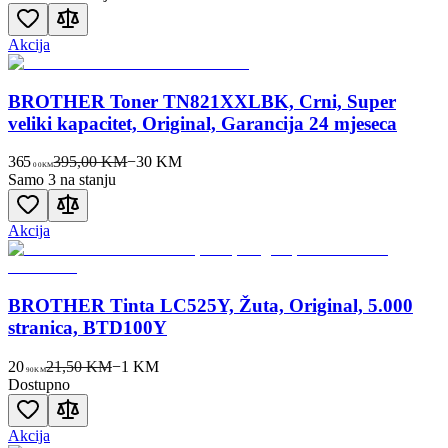
Akcija
BROTHER Toner TN821XXLBK, Crni, Super
veliki kapacitet, Original, Garancija 24 mjeseca
365
395,00 KM
−
30
KM
00
KM
Samo 3 na stanju
Akcija
BROTHER Tinta LC525Y, Žuta, Original, 5.000
stranica, BTD100Y
20
21,50 KM
−
1
KM
90
KM
Dostupno
Akcija