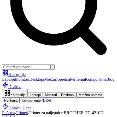
Kategorije
Laptopi
Monitori
Desktopi
Mrežna oprema
Periferija
Komponente
Blog
Dealovi
Kategorije
Laptopi
Monitori
Desktopi
Mrežna oprema
Blog
Periferija
Komponente
Dealovi Dana
Početna
/
Printeri
/
Printer za naljepnice BROTHER TD-4210D