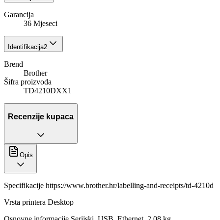
Garancija
36 Mjeseci
Identifikacija
2
Brend
Brother
Šifra proizvoda
TD4210DXX1
Recenzije kupaca
Opis
Specifikacije https://www.brother.hr/labelling-and-receipts/td-4210d
Vrsta printera Desktop
Osnovne informacije Serijski, USB, Ethernet, 2,08 kg