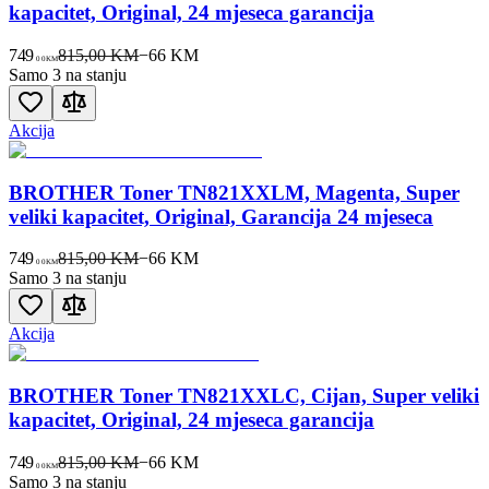
kapacitet, Original, 24 mjeseca garancija
749
815,00 KM
−
66
KM
00
KM
Samo 3 na stanju
Akcija
BROTHER Toner TN821XXLM, Magenta, Super
veliki kapacitet, Original, Garancija 24 mjeseca
749
815,00 KM
−
66
KM
00
KM
Samo 3 na stanju
Akcija
BROTHER Toner TN821XXLC, Cijan, Super veliki
kapacitet, Original, 24 mjeseca garancija
749
815,00 KM
−
66
KM
00
KM
Samo 3 na stanju