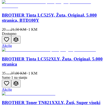
BROTHER Tinta LC525Y, Žuta, Original, 5.000
stranica, BTD100Y
20
21,50 KM
−
1
KM
90
KM
Dostupno
Akcija
BROTHER Tinta LC552XLY, Žuta, Original, 5.000
stranica
35
37,00 KM
−
1
KM
90
KM
Samo 1 na stanju
Akcija
BROTHER Toner TN821XXLY, Žuti, Super visoki