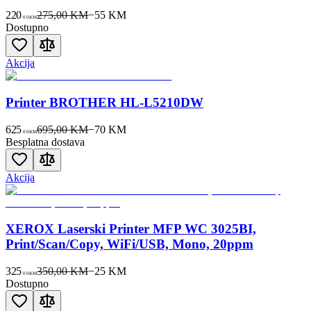
220
275,00 KM
−
55
KM
00
KM
Dostupno
Akcija
Printer BROTHER HL-L5210DW
625
695,00 KM
−
70
KM
00
KM
Besplatna dostava
Akcija
XEROX Laserski Printer MFP WC 3025BI,
Print/Scan/Copy, WiFi/USB, Mono, 20ppm
325
350,00 KM
−
25
KM
00
KM
Dostupno