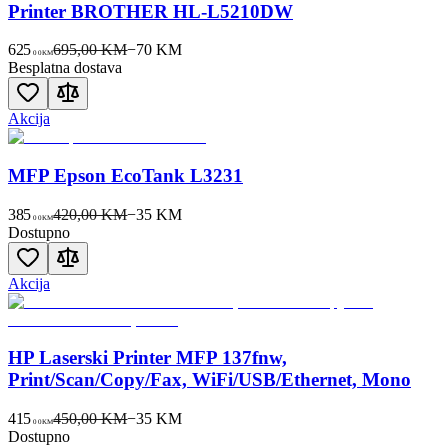
Printer BROTHER HL-L5210DW
625
695,00 KM
−
70
KM
00
KM
Besplatna dostava
Akcija
MFP Epson EcoTank L3231
385
420,00 KM
−
35
KM
00
KM
Dostupno
Akcija
HP Laserski Printer MFP 137fnw,
Print/Scan/Copy/Fax, WiFi/USB/Ethernet, Mono
415
450,00 KM
−
35
KM
00
KM
Dostupno