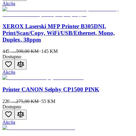
Akcija
XEROX Laserski MFP Printer B305DNI,
Print/Scan/Copy, WiFi/USB/Ethernet, Mono,
Duplex, 38ppm
445
590,00 KM
−
145
KM
00
KM
Dostupno
Akcija
Printer CANON Selphy CP1500 PINK
220
275,00 KM
−
55
KM
00
KM
Dostupno
Akcija