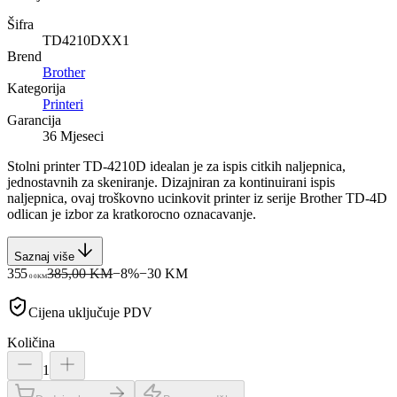
Šifra
TD4210DXX1
Brend
Brother
Kategorija
Printeri
Garancija
36 Mjeseci
Stolni printer TD-4210D idealan je za ispis citkih naljepnica,
jednostavnih za skeniranje. Dizajniran za kontinuirani ispis
naljepnica, ovaj troškovno ucinkovit printer iz serije Brother TD-4D
odlican je izbor za kratkorocno oznacavanje.
Saznaj više
355
385,00 KM
−
8
%
−
30
KM
00
KM
Cijena uključuje PDV
Količina
1