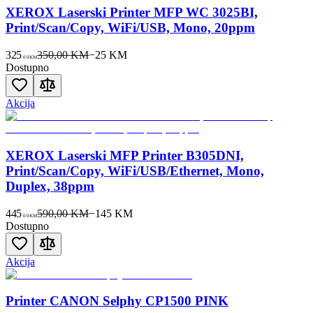
XEROX Laserski Printer MFP WC 3025BI,
Print/Scan/Copy, WiFi/USB, Mono, 20ppm
325
350,00 KM
−
25
KM
00
KM
Dostupno
Akcija
XEROX Laserski MFP Printer B305DNI,
Print/Scan/Copy, WiFi/USB/Ethernet, Mono,
Duplex, 38ppm
445
590,00 KM
−
145
KM
00
KM
Dostupno
Akcija
Printer CANON Selphy CP1500 PINK