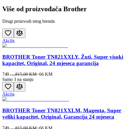
Više od proizvođača
Brother
Drugi proizvodi istog brenda
Akcija
BROTHER Toner TN821XXLY, Žuti, Super visoki
kapacitet, Original, 24 mjeseca garancija
749
815,00 KM
−
66
KM
00
KM
Samo 3 na stanju
Akcija
BROTHER Toner TN821XXLM, Magenta, Super
veliki kapacitet, Original, Garancija 24 mjeseca
749
815,00 KM
−
66
KM
00
KM