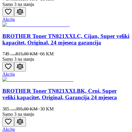
Samo 3 na stanju
Akcija
BROTHER Toner TN821XXLC, Cijan, Super veliki
kapacitet, Original, 24 mjeseca garancija
749
815,00 KM
−
66
KM
00
KM
Samo 3 na stanju
Akcija
BROTHER Toner TN821XXLBK, Crni, Super
veliki kapacitet, Original, Garancija 24 mjeseca
365
395,00 KM
−
30
KM
00
KM
Samo 3 na stanju
Akcija