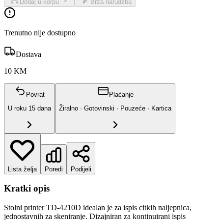
Dodaj u korpu
Brza narudžba
Trenutno nije dostupno
Dostava
10 KM
Povrat
Plaćanje
U roku
15
dana
Žiralno · Gotovinski · Pouzeće · Kartica
Lista želja
Poredi
Podijeli
Kratki opis
Stolni printer TD-4210D idealan je za ispis citkih naljepnica,
jednostavnih za skeniranje. Dizajniran za kontinuirani ispis