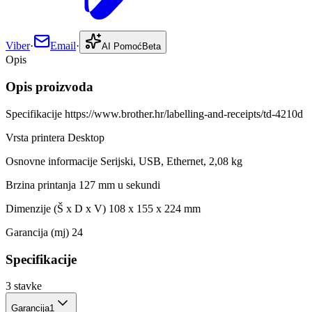
Viber
·
Email
·
AI Pomoć
Beta
Opis
Opis proizvoda
Specifikacije https://www.brother.hr/labelling-and-receipts/td-4210d
Vrsta printera Desktop
Osnovne informacije Serijski, USB, Ethernet, 2,08 kg
Brzina printanja 127 mm u sekundi
Dimenzije (Š x D x V) 108 x 155 x 224 mm
Garancija (mj) 24
Specifikacije
3
stavke
Garancija
1