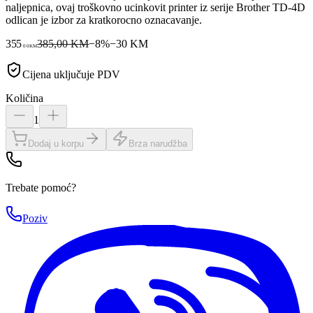
naljepnica, ovaj troškovno ucinkovit printer iz serije Brother TD-4D
odlican je izbor za kratkorocno oznacavanje.
355
385,00 KM
−
8
%
−
30
KM
00
KM
Cijena uključuje PDV
Količina
1
Dodaj u korpu
Brza narudžba
Trebate pomoć?
Poziv