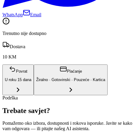
WhatsApp
Email
Trenutno nije dostupno
Dostava
10 KM
Povrat
Plaćanje
U roku
15
dana
Žiralno · Gotovinski · Pouzeće · Kartica
Podrška
Trebate savjet?
Pomažemo oko izbora, dostupnosti i rokova isporuke. Javite se kako
vam odgovara
— ili pitajte našeg AI asistenta.