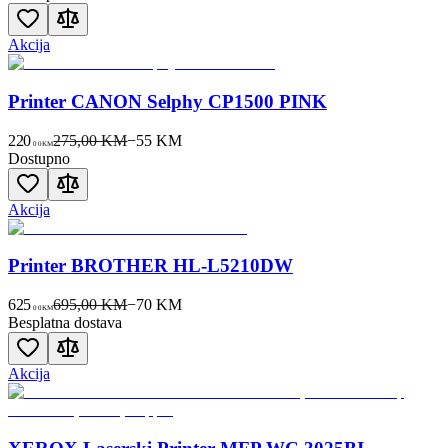
Akcija
Printer CANON Selphy CP1500 PINK
220
275,00 KM
−
55
KM
00
KM
Dostupno
Akcija
Printer BROTHER HL-L5210DW
625
695,00 KM
−
70
KM
00
KM
Besplatna dostava
Akcija