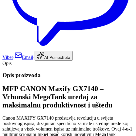
Viber
·
Email
·
AI Pomoć
Beta
Opis
Opis proizvoda
MFP CANON Maxify GX7140 –
Vrhunski MegaTank uređaj za
maksimalnu produktivnost i uštedu
Canon MAXIFY GX7140 predstavlja revoluciju u svijetu
poslovnog ispisa, dizajniran specifično za male i srednje urede koji
zahtijevaju visok volumen ispisa uz minimalne troškove. Ovaj 4-u-1
multifunkcionalni Inkjet pisač koristi inovativnu MegaTank