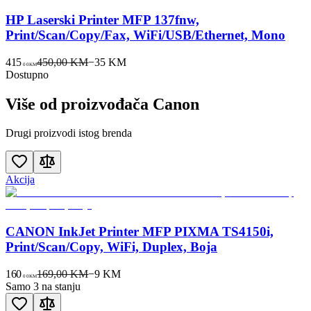
HP Laserski Printer MFP 137fnw,
Print/Scan/Copy/Fax, WiFi/USB/Ethernet, Mono
415
450,00 KM
−
35
KM
00
KM
Dostupno
Više od proizvođača
Canon
Drugi proizvodi istog brenda
Akcija
CANON InkJet Printer MFP PIXMA TS4150i,
Print/Scan/Copy, WiFi, Duplex, Boja
160
169,00 KM
−
9
KM
00
KM
Samo 3 na stanju