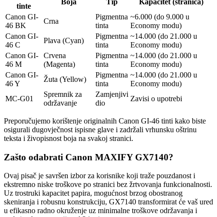
Boja
Tip
Kapacitet (stranica)
tinte
Canon GI-
Pigmentna
~6.000 (do 9.000 u
Crna
46 BK
tinta
Economy modu)
Canon GI-
Pigmentna
~14.000 (do 21.000 u
Plava (Cyan)
46 C
tinta
Economy modu)
Canon GI-
Crvena
Pigmentna
~14.000 (do 21.000 u
46 M
(Magenta)
tinta
Economy modu)
Canon GI-
Pigmentna
~14.000 (do 21.000 u
Žuta (Yellow)
46 Y
tinta
Economy modu)
Spremnik za
Zamjenjivi
MC-G01
Zavisi o upotrebi
održavanje
dio
Preporučujemo korištenje originalnih Canon GI-46 tinti kako biste
osigurali dugovječnost ispisne glave i zadržali vrhunsku oštrinu
teksta i živopisnost boja na svakoj stranici.
Zašto odabrati Canon MAXIFY GX7140?
Ovaj pisač je savršen izbor za korisnike koji traže pouzdanost i
ekstremno niske troškove po stranici bez žrtvovanja funkcionalnosti.
Uz trostruki kapacitet papira, mogućnost brzog obostranog
skeniranja i robusnu konstrukciju, GX7140 transformirat će vaš ured
u efikasno radno okruženje uz minimalne troškove održavanja i