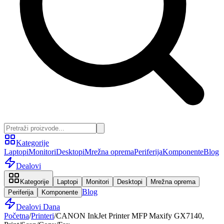
Kategorije
Laptopi
Monitori
Desktopi
Mrežna oprema
Periferija
Komponente
Blog
Dealovi
Kategorije
Laptopi
Monitori
Desktopi
Mrežna oprema
Blog
Periferija
Komponente
Dealovi Dana
Početna
/
Printeri
/
CANON InkJet Printer MFP Maxify GX7140,