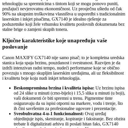
tehnologiju sa spremnicima s tintom koji se mogu ponovo puniti,
pružajući nevjerovatnu ekonomičnost. Uz prosječnu uštedu od čak
90% na ukupnim troškovima vlasništva u usporedbi s tradicionalnim
laserskim i inkjet pisačima, GX7140 je idealno rješenje za
poduzetnike koji žele vrhunsku kvalitetu poslovnih dokumenata bez
stalne brige o zamjeni skupih tonera.
Ključne karakteristike koje unapređuju vaše
poslovanje
Canon MAXIFY GX7140 nije samo pisač; to je kompletna uredska
stanica koja spaja brzinu, pouzdanost i svestranost. Razvijen je da
izdrži intenzivan radni tempo, nudeći performanse koje se obično
povezuju s mnogo skupljim laserskim uređajima, ali uz fleksibilnost
i kvalitetu boje koju nudi inkjet tehnologija.
Beskompromisna brzina i kvaliteta ispisa:
Uz brzinu ispisa
od 24 slike u minuti (crno-bijelo) i 15,5 slika u minuti (u boji),
vaši dokumenti će biti spremni u trenu. Pigmentne tinte
osiguravaju da su ispisi otporni na markere, vodu i trenje, što
ih čini savršenim za profesionalne ugovore i prezentacije.
Sveobuhvatna 4-u-1 funkcionalnost:
Ovaj uređaj
objedinjuje ispis, skeniranje, kopiranje i faksiranje. Bez obzira
trebate li digitalizirati arhivu ili poslati hitan faks, GX7140