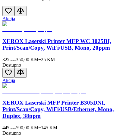
Akcija
XEROX Laserski Printer MFP WC 3025BI,
Print/Scan/Copy, WiFi/USB, Mono, 20ppm
325
350,00 KM
−
25
KM
00
KM
Dostupno
Akcija
XEROX Laserski MFP Printer B305DNI,
Print/Scan/Copy, WiFi/USB/Ethernet, Mono,
Duplex, 38ppm
445
590,00 KM
−
145
KM
00
KM
Dostupno