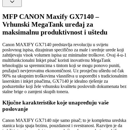
MFP CANON Maxify GX7140 –
Vrhunski MegaTank uređaj za
maksimalnu produktivnost i uštedu
Canon MAXIFY GX7140 predstavlja revoluciju u svijetu
poslovnog ispisa, dizajniran specifično za male i srednje urede koji
zahtijevaju visok volumen ispisa uz minimalne troškove. Ovaj 4-u-1
multifunkcionalni Inkjet pisač koristi inovativnu MegaTank
tehnologiju sa spremnicima s tintom koji se mogu ponovo puniti,
pružajući nevjerovatnu ekonomičnost. Uz prosječnu uštedu od čak
90% na ukupnim troškovima vlasništva u usporedbi s tradicionalnim
laserskim i inkjet pisačima, GX7140 je idealno rješenje za
poduzetnike koji žele vrhunsku kvalitetu poslovnih dokumenata bez
stalne brige o zamjeni skupih tonera.
Ključne karakteristike koje unapređuju vaše
poslovanje
Canon MAXIFY GX7140 nije samo pisač; to je kompletna uredska
stanica koja spaja brzinu, pouzdanost i svestranost. Razvijen je da