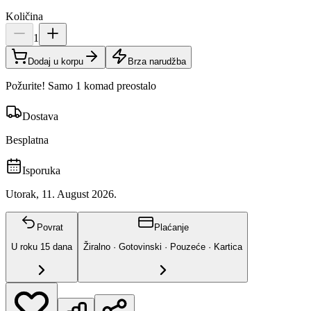
Količina
1
Dodaj u korpu
Brza narudžba
Požurite! Samo 1 komad preostalo
Dostava
Besplatna
Isporuka
Utorak, 11. August 2026.
Povrat
Plaćanje
U roku
15
dana
Žiralno · Gotovinski · Pouzeće · Kartica