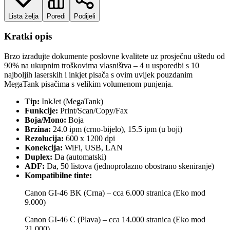
Lista želja
Poredi
Podijeli
Kratki opis
Brzo izrađujte dokumente poslovne kvalitete uz prosječnu uštedu od
90% na ukupnim troškovima vlasništva – 4 u usporedbi s 10
najboljih laserskih i inkjet pisača s ovim uvijek pouzdanim
MegaTank pisačima s velikim volumenom punjenja.
Tip:
InkJet (MegaTank)
Funkcije:
Print/Scan/Copy/Fax
Boja/Mono:
Boja
Brzina:
24.0 ipm (crno-bijelo), 15.5 ipm (u boji)
Rezolucija:
600 x 1200 dpi
Konekcija:
WiFi, USB, LAN
Duplex:
Da (automatski)
ADF:
Da, 50 listova (jednoprolazno obostrano skeniranje)
Kompatibilne tinte:
Canon GI-46 BK (Crna) – cca 6.000 stranica (Eko mod
9.000)
Canon GI-46 C (Plava) – cca 14.000 stranica (Eko mod
21.000)