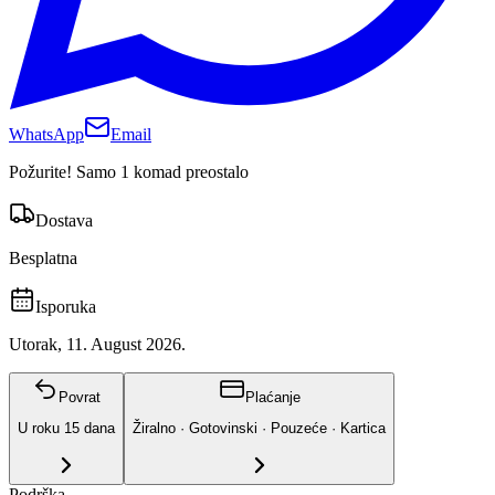
WhatsApp
Email
Požurite! Samo 1 komad preostalo
Dostava
Besplatna
Isporuka
Utorak, 11. August 2026.
Povrat
Plaćanje
U roku
15
dana
Žiralno · Gotovinski · Pouzeće · Kartica
Podrška