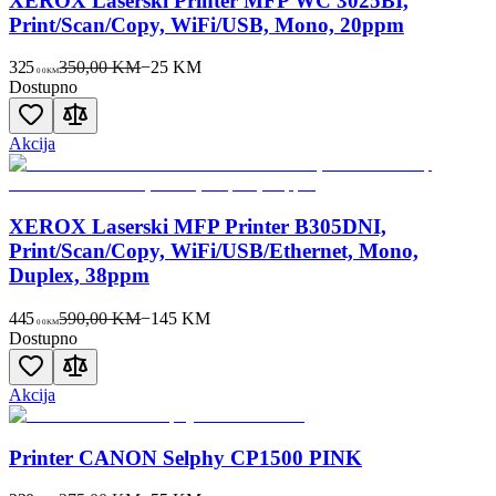
XEROX Laserski Printer MFP WC 3025BI,
Print/Scan/Copy, WiFi/USB, Mono, 20ppm
325
350,00 KM
−
25
KM
00
KM
Dostupno
Akcija
XEROX Laserski MFP Printer B305DNI,
Print/Scan/Copy, WiFi/USB/Ethernet, Mono,
Duplex, 38ppm
445
590,00 KM
−
145
KM
00
KM
Dostupno
Akcija
Printer CANON Selphy CP1500 PINK