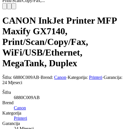
Print/Scan/Copy/Fax,...
CANON InkJet Printer MFP
Maxify GX7140,
Print/Scan/Copy/Fax,
WiFi/USB/Ethernet,
MegaTank, Duplex
Šifra:
6880C009AB
·
Brend:
Canon
·
Kategorija:
Printeri
·
Garancija:
24 Mjeseci
Šifra
6880C009AB
Brend
Canon
Kategorija
Printeri
Garancija
24 Mjeseci