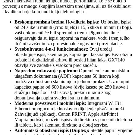
izdrži intenzivan radni tempo, nudeći performanse koje se obično
povezuju s mnogo skupljim laserskim uređajima, ali uz fleksibilnost
i kvalitetu boje koju nudi inkjet tehnologija.
Beskompromisna brzina i kvaliteta ispisa:
Uz brzinu ispisa
od 24 slike u minuti (crno-bijelo) i 15,5 slika u minuti (u boji),
vaši dokumenti će biti spremni u trenu. Pigmentne tinte
osiguravaju da su ispisi otporni na markere, vodu i trenje, što
ih čini savršenim za profesionalne ugovore i prezentacije.
Sveobuhvatna 4-u-1 funkcionalnost:
Ovaj uređaj
objedinjuje ispis, skeniranje, kopiranje i faksiranje. Bez obzira
trebate li digitalizirati arhivu ili poslati hitan faks, GX7140
obavlja sve zadatke s visokom preciznošću.
Napredno rukovanje papirom:
Opremljen je automatskim
ulagačem dokumenata (ADF) kapaciteta 50 listova koji
podržava obostrano skeniranje u jednom prolazu. Uz ukupni
kapacitet papira od 600 listova (dvije kasete po 250 listova i
stražnji ulagač od 100 listova), prekidi u radu zbog
dopunjavanja papira svedeni su na minimum.
Moderna povezivost i mobilni ispis:
Integrirani Wi-Fi i
Ethernet omogućuju jednostavno dijeljenje pisača u mreži.
Zahvaljujući aplikaciji Canon PRINT, Apple AirPrint i
Mopria podršci, možete ispisivati direktno s pametnih telefona
ili tableta, kao i skenirati direktno u cloud servise.
Automatski obostrani ispis (Duplex):
Štedite papir i vrijeme