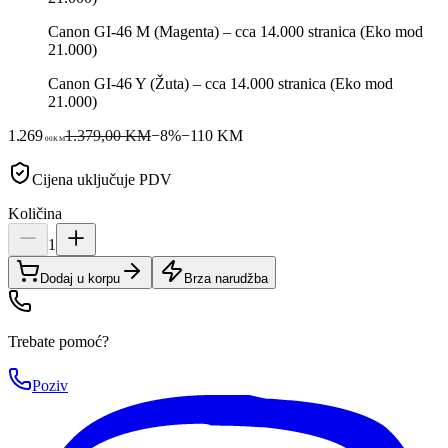
Canon GI-46 M (Magenta) – cca 14.000 stranica (Eko mod
21.000)
Canon GI-46 Y (Žuta) – cca 14.000 stranica (Eko mod
21.000)
1.269
1.379,00 KM
−
8
%
−
110
KM
00
KM
Cijena uključuje PDV
Količina
1
Dodaj u korpu
Brza narudžba
Trebate pomoć?
Poziv