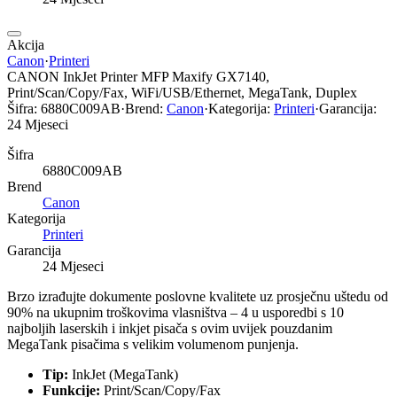
Akcija
Canon
·
Printeri
CANON InkJet Printer MFP Maxify GX7140,
Print/Scan/Copy/Fax, WiFi/USB/Ethernet, MegaTank, Duplex
Šifra:
6880C009AB
·
Brend:
Canon
·
Kategorija:
Printeri
·
Garancija:
24 Mjeseci
Šifra
6880C009AB
Brend
Canon
Kategorija
Printeri
Garancija
24 Mjeseci
Brzo izrađujte dokumente poslovne kvalitete uz prosječnu uštedu od
90% na ukupnim troškovima vlasništva – 4 u usporedbi s 10
najboljih laserskih i inkjet pisača s ovim uvijek pouzdanim
MegaTank pisačima s velikim volumenom punjenja.
Tip:
InkJet (MegaTank)
Funkcije:
Print/Scan/Copy/Fax