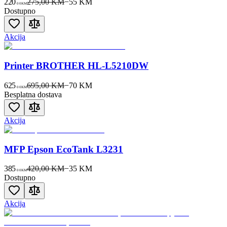
220
275,00 KM
−
55
KM
00
KM
Dostupno
Akcija
Printer BROTHER HL-L5210DW
625
695,00 KM
−
70
KM
00
KM
Besplatna dostava
Akcija
MFP Epson EcoTank L3231
385
420,00 KM
−
35
KM
00
KM
Dostupno
Akcija