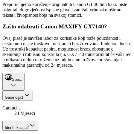
Preporučujemo korištenje originalnih Canon GI-46 tinti kako biste
osigurali dugovječnost ispisne glave i zadržali vrhunsku oštrinu
teksta i živopisnost boja na svakoj stranici.
Zašto odabrati Canon MAXIFY GX7140?
Ovaj pisač je savršen izbor za korisnike koji traže pouzdanost i
ekstremno niske troškove po stranici bez žrtvovanja funkcionalnosti.
Uz trostruki kapacitet papira, mogućnost brzog obostranog
skeniranja i robusnu konstrukciju, GX7140 transformirat će vaš ured
u efikasno radno okruženje uz minimalne troškove održavanja i
maksimalnu garanciju od 24 mjeseca.
Spec.
Garancija
1
Garancija
24 Mjeseci
Identifikacija
2