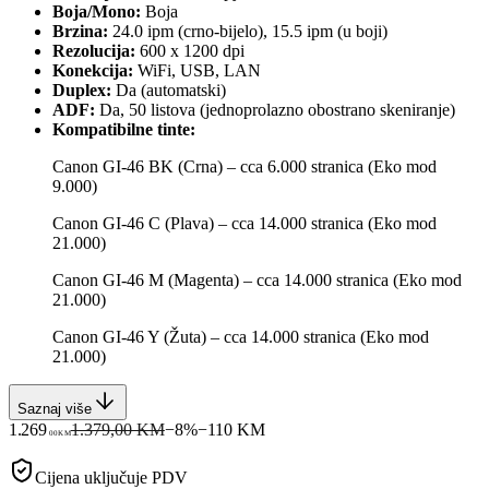
Boja/Mono:
Boja
Brzina:
24.0 ipm (crno-bijelo), 15.5 ipm (u boji)
Rezolucija:
600 x 1200 dpi
Konekcija:
WiFi, USB, LAN
Duplex:
Da (automatski)
ADF:
Da, 50 listova (jednoprolazno obostrano skeniranje)
Kompatibilne tinte:
Canon GI-46 BK (Crna) – cca 6.000 stranica (Eko mod
9.000)
Canon GI-46 C (Plava) – cca 14.000 stranica (Eko mod
21.000)
Canon GI-46 M (Magenta) – cca 14.000 stranica (Eko mod
21.000)
Canon GI-46 Y (Žuta) – cca 14.000 stranica (Eko mod
21.000)
Saznaj više
1.269
1.379,00 KM
−
8
%
−
110
KM
00
KM
Cijena uključuje PDV