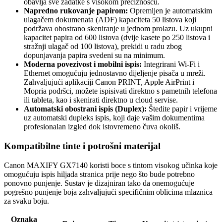
obavlja sve zadatke s visokom preciznošću.
Napredno rukovanje papirom:
Opremljen je automatskim
ulagačem dokumenata (ADF) kapaciteta 50 listova koji
podržava obostrano skeniranje u jednom prolazu. Uz ukupni
kapacitet papira od 600 listova (dvije kasete po 250 listova i
stražnji ulagač od 100 listova), prekidi u radu zbog
dopunjavanja papira svedeni su na minimum.
Moderna povezivost i mobilni ispis:
Integrirani Wi-Fi i
Ethernet omogućuju jednostavno dijeljenje pisača u mreži.
Zahvaljujući aplikaciji Canon PRINT, Apple AirPrint i
Mopria podršci, možete ispisivati direktno s pametnih telefona
ili tableta, kao i skenirati direktno u cloud servise.
Automatski obostrani ispis (Duplex):
Štedite papir i vrijeme
uz automatski dupleks ispis, koji daje vašim dokumentima
profesionalan izgled dok istovremeno čuva okoliš.
Kompatibilne tinte i potrošni materijal
Canon MAXIFY GX7140 koristi boce s tintom visokog učinka koje
omogućuju ispis hiljada stranica prije nego što bude potrebno
ponovno punjenje. Sustav je dizajniran tako da onemogućuje
pogrešno punjenje boja zahvaljujući specifičnim oblicima mlaznica
za svaku boju.
Oznaka