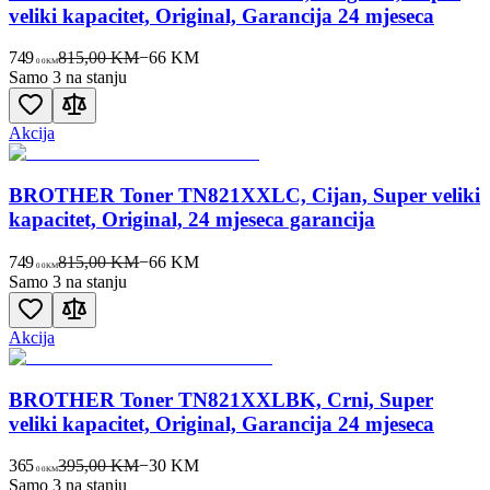
veliki kapacitet, Original, Garancija 24 mjeseca
749
815,00 KM
−
66
KM
00
KM
Samo 3 na stanju
Akcija
BROTHER Toner TN821XXLC, Cijan, Super veliki
kapacitet, Original, 24 mjeseca garancija
749
815,00 KM
−
66
KM
00
KM
Samo 3 na stanju
Akcija
BROTHER Toner TN821XXLBK, Crni, Super
veliki kapacitet, Original, Garancija 24 mjeseca
365
395,00 KM
−
30
KM
00
KM
Samo 3 na stanju