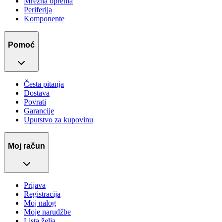
Mrežna oprema
Periferija
Komponente
Pomoć
Česta pitanja
Dostava
Povrati
Garancije
Uputstvo za kupovinu
Moj račun
Prijava
Registracija
Moj nalog
Moje narudžbe
Lista želja