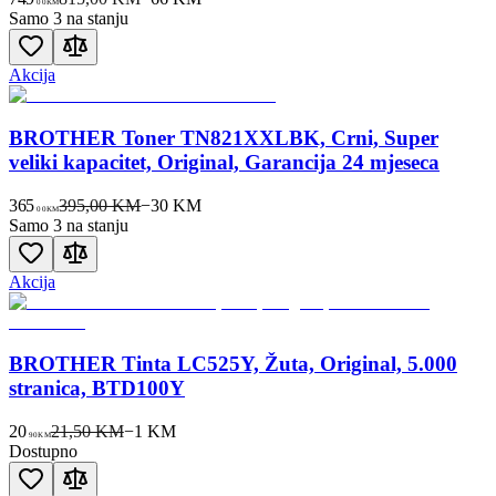
00
KM
Samo 3 na stanju
Akcija
BROTHER Toner TN821XXLBK, Crni, Super
veliki kapacitet, Original, Garancija 24 mjeseca
365
395,00 KM
−
30
KM
00
KM
Samo 3 na stanju
Akcija
BROTHER Tinta LC525Y, Žuta, Original, 5.000
stranica, BTD100Y
20
21,50 KM
−
1
KM
90
KM
Dostupno