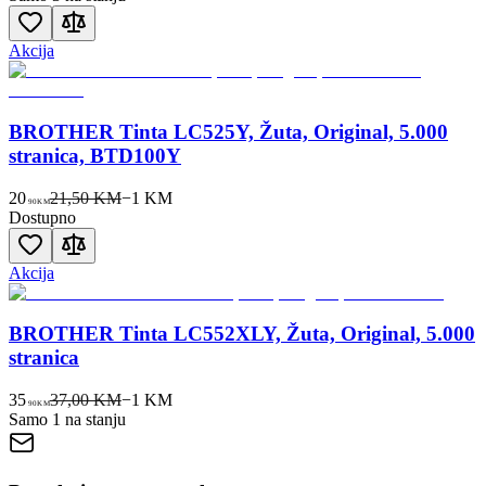
Akcija
BROTHER Tinta LC525Y, Žuta, Original, 5.000
stranica, BTD100Y
20
21,50 KM
−
1
KM
90
KM
Dostupno
Akcija
BROTHER Tinta LC552XLY, Žuta, Original, 5.000
stranica
35
37,00 KM
−
1
KM
90
KM
Samo 1 na stanju