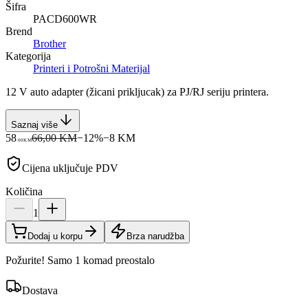
Šifra
PACD600WR
Brend
Brother
Kategorija
Printeri i Potrošni Materijal
12 V auto adapter (žicani prikljucak) za PJ/RJ seriju printera.
Saznaj više
58
66,00 KM
−
12
%
−
8
KM
00
KM
Cijena uključuje PDV
Količina
1
Dodaj u korpu
Brza narudžba
Požurite! Samo 1 komad preostalo
Dostava