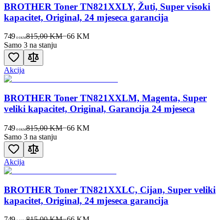
BROTHER Toner TN821XXLY, Žuti, Super visoki
kapacitet, Original, 24 mjeseca garancija
749
815,00 KM
−
66
KM
00
KM
Samo 3 na stanju
Akcija
BROTHER Toner TN821XXLM, Magenta, Super
veliki kapacitet, Original, Garancija 24 mjeseca
749
815,00 KM
−
66
KM
00
KM
Samo 3 na stanju
Akcija
BROTHER Toner TN821XXLC, Cijan, Super veliki
kapacitet, Original, 24 mjeseca garancija
749
815,00 KM
−
66
KM