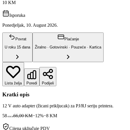
10 KM
Isporuka
Ponedjeljak, 10. August 2026.
Povrat
Plaćanje
U roku
15
dana
Žiralno · Gotovinski · Pouzeće · Kartica
Lista želja
Poredi
Podijeli
Kratki opis
12 V auto adapter (žicani prikljucak) za PJ/RJ seriju printera.
58
66,00 KM
−
12
%
−
8
KM
00
KM
Cijena uključuje PDV