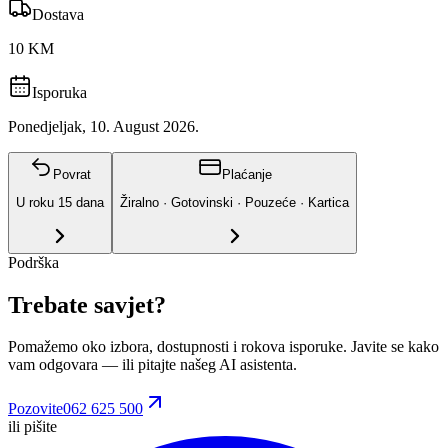
Dostava
10 KM
Isporuka
Ponedjeljak, 10. August 2026.
Povrat
Plaćanje
U roku
15
dana
Žiralno · Gotovinski · Pouzeće · Kartica
Podrška
Trebate savjet?
Pomažemo oko izbora, dostupnosti i rokova isporuke. Javite se kako
vam odgovara
— ili pitajte našeg AI asistenta.
Pozovite
062 625 500
ili pišite