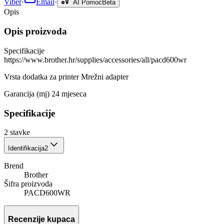
Viber
·
Email
·
AI Pomoć
Beta
Opis
Opis proizvoda
Specifikacije
https://www.brother.hr/supplies/accessories/all/pacd600wr
Vrsta dodatka za printer Mrežni adapter
Garancija (mj) 24 mjeseca
Specifikacije
2
stavke
Identifikacija
2
Brend
Brother
Šifra proizvoda
PACD600WR
Recenzije kupaca