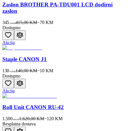
Zaslon BROTHER PA-TDU001 LCD dodirni
zaslon
345
415,00 KM
−
70
KM
00
KM
Dostupno
Akcija
Staple CANON J1
130
140,00 KM
−
10
KM
00
KM
Dostupno
Akcija
Roll Unit CANON RU-42
1.500
1.620,00 KM
−
120
KM
00
KM
Besplatna dostava