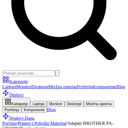
Kategorije
Laptopi
Monitori
Desktopi
Mrežna oprema
Periferija
Komponente
Blog
Dealovi
Kategorije
Laptopi
Monitori
Desktopi
Mrežna oprema
Blog
Periferija
Komponente
Dealovi Dana
Početna
/
Printeri i Potrošni Materijal
/
Adapter BROTHER PA-