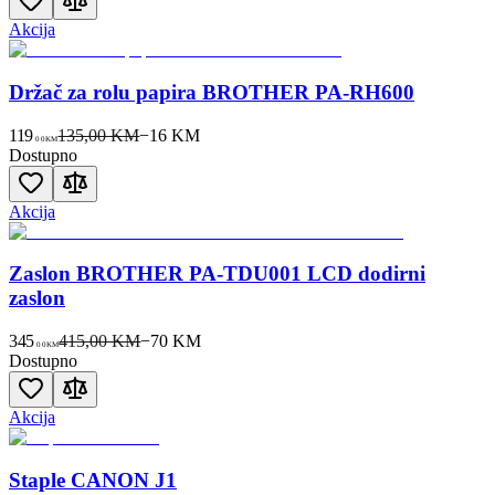
Akcija
Držač za rolu papira BROTHER PA-RH600
119
135,00 KM
−
16
KM
00
KM
Dostupno
Akcija
Zaslon BROTHER PA-TDU001 LCD dodirni
zaslon
345
415,00 KM
−
70
KM
00
KM
Dostupno
Akcija
Staple CANON J1