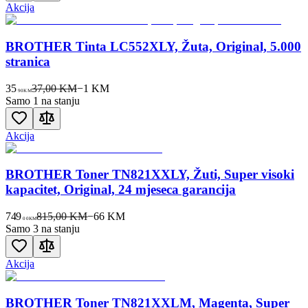
Akcija
BROTHER Tinta LC552XLY, Žuta, Original, 5.000
stranica
35
37,00 KM
−
1
KM
90
KM
Samo 1 na stanju
Akcija
BROTHER Toner TN821XXLY, Žuti, Super visoki
kapacitet, Original, 24 mjeseca garancija
749
815,00 KM
−
66
KM
00
KM
Samo 3 na stanju
Akcija
BROTHER Toner TN821XXLM, Magenta, Super