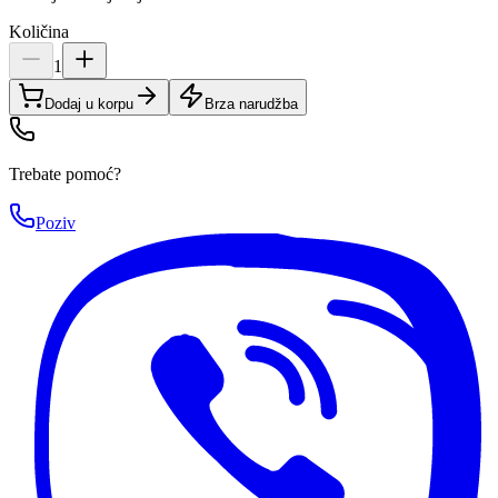
Količina
1
Dodaj u korpu
Brza narudžba
Trebate pomoć?
Poziv