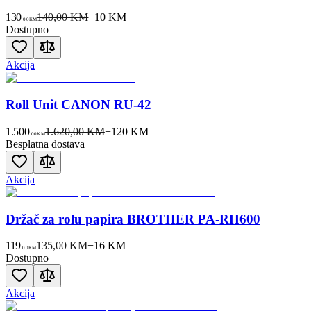
130
140,00 KM
−
10
KM
00
KM
Dostupno
Akcija
Roll Unit CANON RU-42
1.500
1.620,00 KM
−
120
KM
00
KM
Besplatna dostava
Akcija
Držač za rolu papira BROTHER PA-RH600
119
135,00 KM
−
16
KM
00
KM
Dostupno
Akcija