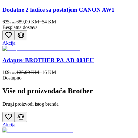
Dodatne 2 ladice sa postoljem CANON AW1
635
689,00 KM
−
54
KM
00
KM
Besplatna dostava
Akcija
Adapter BROTHER PA-AD-003EU
109
125,00 KM
−
16
KM
00
KM
Dostupno
Više od proizvođača
Brother
Drugi proizvodi istog brenda
Akcija