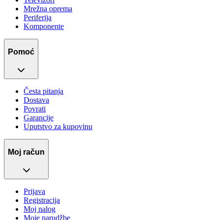
Mrežna oprema
Periferija
Komponente
Pomoć
Česta pitanja
Dostava
Povrati
Garancije
Uputstvo za kupovinu
Moj račun
Prijava
Registracija
Moj nalog
Moje narudžbe