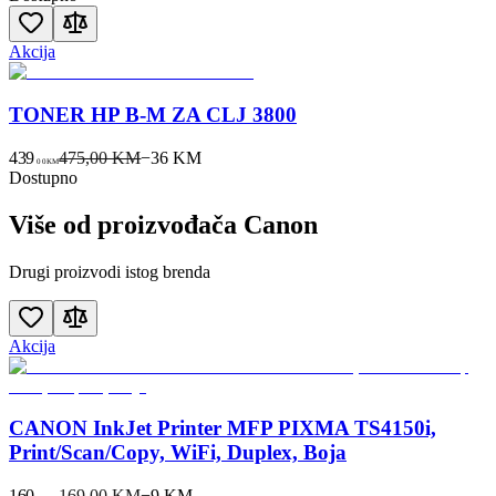
Akcija
TONER HP B-M ZA CLJ 3800
439
475,00 KM
−
36
KM
00
KM
Dostupno
Više od proizvođača
Canon
Drugi proizvodi istog brenda
Akcija
CANON InkJet Printer MFP PIXMA TS4150i,
Print/Scan/Copy, WiFi, Duplex, Boja
160
169,00 KM
−
9
KM