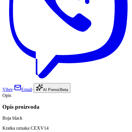
Viber
·
Email
·
AI Pomoć
Beta
Opis
Opis proizvoda
Boja black
Kratka oznaka CEXV14