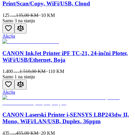
Print/Scan/Copy, WiFi/USB, Cloud
125
135,00 KM
−
10
KM
00
KM
Samo 3 na stanju
Akcija
CANON InkJet Printer iPF TC-21, 24-inčni Ploter,
WiFi/USB/Ethernet, Boja
1.400
1.510,00 KM
−
110
KM
00
KM
Samo 1 na stanju
Akcija
CANON Laserski Printer i-SENSYS LBP243dw II,
Mono, WiFi/LAN/USB, Duplex, 36ppm
435
455,00 KM
−
20
KM
00
KM