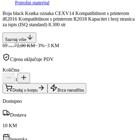
Potrošni materijal
Boja black Kratka oznaka CEXV14 Kompatibilnost s printerom
iR2016 Kompatibilnost s printerom R2018 Kapacitet i broj stranica
za ispis (ISQ standard) 8.300 str
Saznaj više
69
72,00 KM
−
3
%
−
3
KM
50
KM
Cijena uključuje PDV
Količina
1
Dodaj u korpu
Brza narudžba
Dostupno
Dostava
10 KM
Isporuka