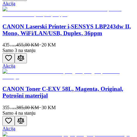
Akcija
CANON Laserski Printer i-SENSYS LBP243dw II,
Mono, WiFi/LAN/USB, Duplex, 36ppm
435
455,00 KM
−
20
KM
00
KM
Samo 3 na stanju
Akcija
CANON Toner C-EXV 58L, Magenta, Original,
Potrošni materijal
355
385,00 KM
−
30
KM
00
KM
Samo 4 na stanju
Akcija