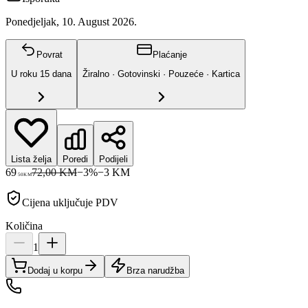
Ponedjeljak, 10. August 2026.
Povrat
Plaćanje
U roku
15
dana
Žiralno · Gotovinski · Pouzeće · Kartica
Lista želja
Poredi
Podijeli
69
72,00 KM
−
3
%
−
3
KM
50
KM
Cijena uključuje PDV
Količina
1
Dodaj u korpu
Brza narudžba