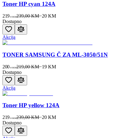
Toner HP cyan 124A
219
239,00 KM
−
20
KM
00
KM
Dostupno
Akcija
TONER SAMSUNG Č ZA ML-3050/51N
200
219,00 KM
−
19
KM
00
KM
Dostupno
Akcija
Toner HP yellow 124A
219
239,00 KM
−
20
KM
00
KM
Dostupno