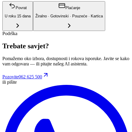
Povrat
Plaćanje
U roku
15
dana
Žiralno · Gotovinski · Pouzeće · Kartica
Podrška
Trebate savjet?
Pomažemo oko izbora, dostupnosti i rokova isporuke. Javite se kako
vam odgovara
— ili pitajte našeg AI asistenta.
Pozovite
062 625 500
ili pišite