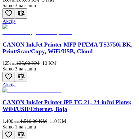
00
KM
Samo 3 na stanju
Akcija
CANON InkJet Printer MFP PIXMA TS3750i BK,
Print/Scan/Copy, WiFi/USB, Cloud
125
135,00 KM
−
10
KM
00
KM
Samo 3 na stanju
Akcija
CANON InkJet Printer iPF TC-21, 24-inčni Ploter,
WiFi/USB/Ethernet, Boja
1.400
1.510,00 KM
−
110
KM
00
KM
Samo 1 na stanju