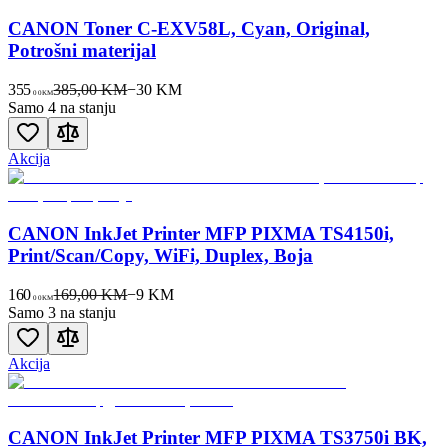
CANON Toner C-EXV58L, Cyan, Original,
Potrošni materijal
355
385,00 KM
−
30
KM
00
KM
Samo 4 na stanju
Akcija
CANON InkJet Printer MFP PIXMA TS4150i,
Print/Scan/Copy, WiFi, Duplex, Boja
160
169,00 KM
−
9
KM
00
KM
Samo 3 na stanju
Akcija
CANON InkJet Printer MFP PIXMA TS3750i BK,