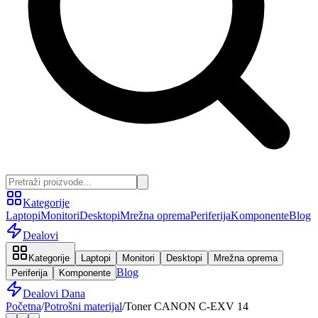
Kategorije
Laptopi
Monitori
Desktopi
Mrežna oprema
Periferija
Komponente
Blog
Dealovi
Kategorije
Laptopi
Monitori
Desktopi
Mrežna oprema
Blog
Periferija
Komponente
Dealovi Dana
Početna
/
Potrošni materijal
/
Toner CANON C-EXV 14