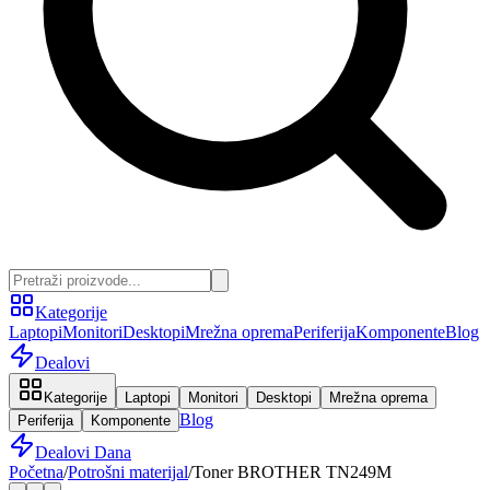
Kategorije
Laptopi
Monitori
Desktopi
Mrežna oprema
Periferija
Komponente
Blog
Dealovi
Kategorije
Laptopi
Monitori
Desktopi
Mrežna oprema
Blog
Periferija
Komponente
Dealovi Dana
Početna
/
Potrošni materijal
/
Toner BROTHER TN249M