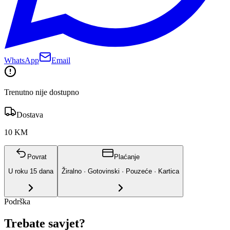
WhatsApp
Email
Trenutno nije dostupno
Dostava
10 KM
Povrat
Plaćanje
U roku
15
dana
Žiralno · Gotovinski · Pouzeće · Kartica
Podrška
Trebate savjet?