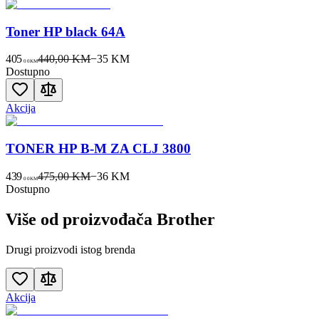
Toner HP black 64A
405
440,00 KM
−
35
KM
00
KM
Dostupno
Akcija
TONER HP B-M ZA CLJ 3800
439
475,00 KM
−
36
KM
00
KM
Dostupno
Više od proizvođača
Brother
Drugi proizvodi istog brenda
Akcija