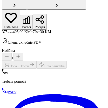
Lista želja
Poredi
Podijeli
375
405,00 KM
−
7
%
−
30
KM
00
KM
Cijena uključuje PDV
Količina
1
Dodaj u korpu
Brza narudžba
Trebate pomoć?
Poziv