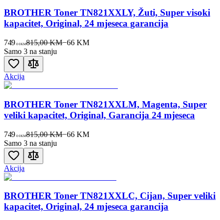
BROTHER Toner TN821XXLY, Žuti, Super visoki
kapacitet, Original, 24 mjeseca garancija
749
815,00 KM
−
66
KM
00
KM
Samo 3 na stanju
Akcija
BROTHER Toner TN821XXLM, Magenta, Super
veliki kapacitet, Original, Garancija 24 mjeseca
749
815,00 KM
−
66
KM
00
KM
Samo 3 na stanju
Akcija
BROTHER Toner TN821XXLC, Cijan, Super veliki
kapacitet, Original, 24 mjeseca garancija