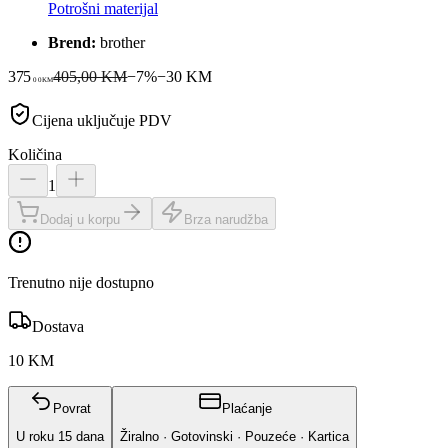
Potrošni materijal
Brend:
brother
375
405,00 KM
−
7
%
−
30
KM
00
KM
Cijena uključuje PDV
Količina
1
Dodaj u korpu
Brza narudžba
Trenutno nije dostupno
Dostava
10 KM
Povrat
Plaćanje
U roku
15
dana
Žiralno · Gotovinski · Pouzeće · Kartica