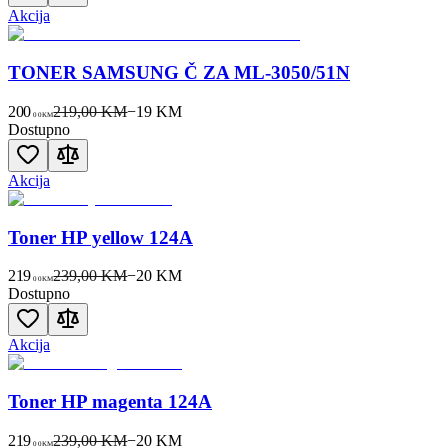
Akcija
TONER SAMSUNG Č ZA ML-3050/51N
200
219,00 KM
−
19
KM
00
KM
Dostupno
Akcija
Toner HP yellow 124A
219
239,00 KM
−
20
KM
00
KM
Dostupno
Akcija
Toner HP magenta 124A
219
239,00 KM
−
20
KM
00
KM