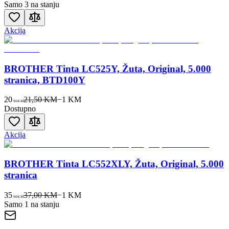
Samo 3 na stanju
Akcija
BROTHER Tinta LC525Y, Žuta, Original, 5.000
stranica, BTD100Y
20
21,50 KM
−
1
KM
90
KM
Dostupno
Akcija
BROTHER Tinta LC552XLY, Žuta, Original, 5.000
stranica
35
37,00 KM
−
1
KM
90
KM
Samo 1 na stanju