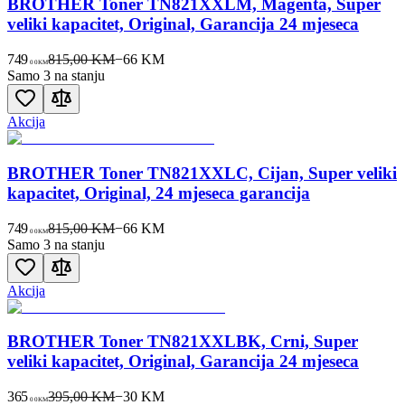
BROTHER Toner TN821XXLM, Magenta, Super
veliki kapacitet, Original, Garancija 24 mjeseca
749
815,00 KM
−
66
KM
00
KM
Samo 3 na stanju
Akcija
BROTHER Toner TN821XXLC, Cijan, Super veliki
kapacitet, Original, 24 mjeseca garancija
749
815,00 KM
−
66
KM
00
KM
Samo 3 na stanju
Akcija
BROTHER Toner TN821XXLBK, Crni, Super
veliki kapacitet, Original, Garancija 24 mjeseca
365
395,00 KM
−
30
KM
00
KM