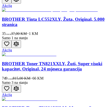
Akcija
BROTHER Tinta LC552XLY, Žuta, Original, 5.000
stranica
35
37,00 KM
−
1
KM
90
KM
Samo 1 na stanju
Akcija
BROTHER Toner TN821XXLY, Žuti, Super visoki
kapacitet, Original, 24 mjeseca garancija
749
815,00 KM
−
66
KM
00
KM
Samo 3 na stanju
Akcija