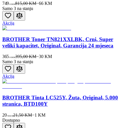
749
815,00 KM
−
66
KM
00
KM
Samo 3 na stanju
Akcija
BROTHER Toner TN821XXLBK, Crni, Super
veliki kapacitet, Original, Garancija 24 mjeseca
365
395,00 KM
−
30
KM
00
KM
Samo 3 na stanju
Akcija
BROTHER Tinta LC525Y, Žuta, Original, 5.000
stranica, BTD100Y
20
21,50 KM
−
1
KM
90
KM
Dostupno