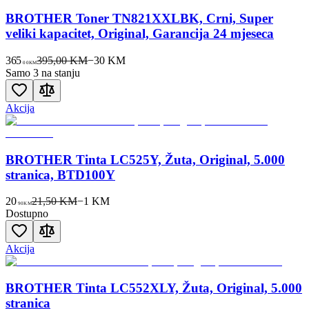
BROTHER Toner TN821XXLBK, Crni, Super
veliki kapacitet, Original, Garancija 24 mjeseca
365
395,00 KM
−
30
KM
00
KM
Samo 3 na stanju
Akcija
BROTHER Tinta LC525Y, Žuta, Original, 5.000
stranica, BTD100Y
20
21,50 KM
−
1
KM
90
KM
Dostupno
Akcija
BROTHER Tinta LC552XLY, Žuta, Original, 5.000
stranica