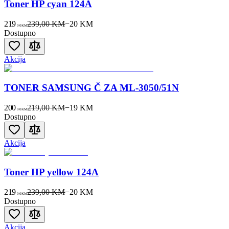
Toner HP cyan 124A
219
239,00 KM
−
20
KM
00
KM
Dostupno
Akcija
TONER SAMSUNG Č ZA ML-3050/51N
200
219,00 KM
−
19
KM
00
KM
Dostupno
Akcija
Toner HP yellow 124A
219
239,00 KM
−
20
KM
00
KM
Dostupno
Akcija