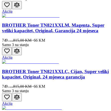
Akcija
BROTHER Toner TN821XXLM, Magenta, Super
veliki kapacitet, Original, Garancija 24 mjeseca
749
815,00 KM
−
66
KM
00
KM
Samo 3 na stanju
Akcija
BROTHER Toner TN821XXLC, Cijan, Super veliki
kapacitet, Original, 24 mjeseca garancija
749
815,00 KM
−
66
KM
00
KM
Samo 3 na stanju
Akcija