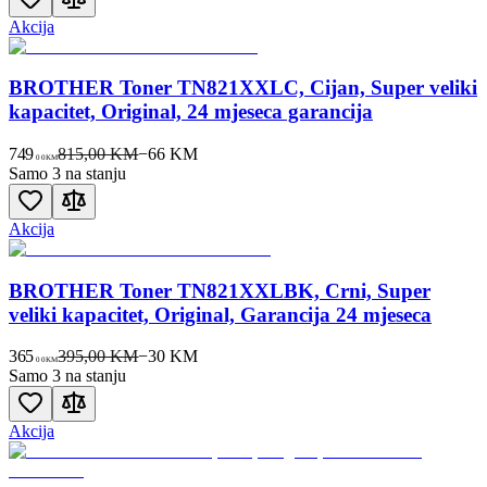
Akcija
BROTHER Toner TN821XXLC, Cijan, Super veliki
kapacitet, Original, 24 mjeseca garancija
749
815,00 KM
−
66
KM
00
KM
Samo 3 na stanju
Akcija
BROTHER Toner TN821XXLBK, Crni, Super
veliki kapacitet, Original, Garancija 24 mjeseca
365
395,00 KM
−
30
KM
00
KM
Samo 3 na stanju
Akcija