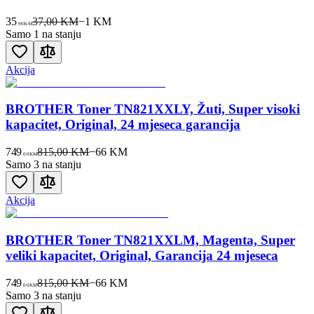
35
37,00 KM
−
1
KM
90
KM
Samo 1 na stanju
Akcija
BROTHER Toner TN821XXLY, Žuti, Super visoki
kapacitet, Original, 24 mjeseca garancija
749
815,00 KM
−
66
KM
00
KM
Samo 3 na stanju
Akcija
BROTHER Toner TN821XXLM, Magenta, Super
veliki kapacitet, Original, Garancija 24 mjeseca
749
815,00 KM
−
66
KM
00
KM
Samo 3 na stanju