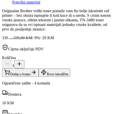
Potrošni materijal
Originalan Brother veliki toner pomaže vam što bolje iskoristiti vaš
printer – bez obzira ispisujete li kod kuce ili u uredu. S crnim tonom
visoke jasnoce, oštrim tekstom i jasnim slikama, TN-3480 toner
osigurava da su svi ispisani materijali jednako visoke kvalitete, od
prve do posljednje stranice.
310
339,00 KM
−
9
%
−
29
KM
00
KM
Cijena uključuje PDV
Količina
1
Dodaj u korpu
Brza narudžba
Ograničene zalihe - 4 komada
Dostava
10 KM