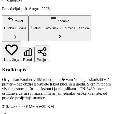
Isporuka
Ponedjeljak, 10. August 2026.
Povrat
Plaćanje
U roku
15
dana
Žiralno · Gotovinski · Pouzeće · Kartica
Lista želja
Poredi
Podijeli
Kratki opis
Originalan Brother veliki toner pomaže vam što bolje iskoristiti vaš
printer – bez obzira ispisujete li kod kuce ili u uredu. S crnim tonom
visoke jasnoce, oštrim tekstom i jasnim slikama, TN-3480 toner
osigurava da su svi ispisani materijali jednako visoke kvalitete, od
prve do posljednje stranice.
310
339,00 KM
−
9
%
−
29
KM
00
KM