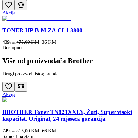
Akcija
TONER HP B-M ZA CLJ 3800
439
475,00 KM
−
36
KM
00
KM
Dostupno
Više od proizvođača
Brother
Drugi proizvodi istog brenda
Akcija
BROTHER Toner TN821XXLY, Žuti, Super visoki
kapacitet, Original, 24 mjeseca garancija
749
815,00 KM
−
66
KM
00
KM
Samo 3 na stanju