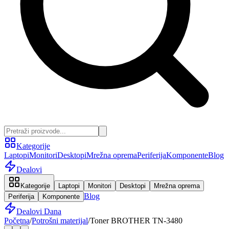
Kategorije
Laptopi
Monitori
Desktopi
Mrežna oprema
Periferija
Komponente
Blog
Dealovi
Kategorije
Laptopi
Monitori
Desktopi
Mrežna oprema
Blog
Periferija
Komponente
Dealovi Dana
Početna
/
Potrošni materijal
/
Toner BROTHER TN-3480