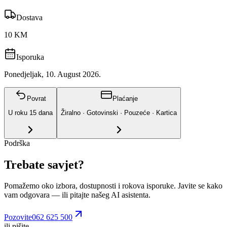
Dostava
10 KM
Isporuka
Ponedjeljak, 10. August 2026.
Povrat
Plaćanje
U roku
15
dana
Žiralno · Gotovinski · Pouzeće · Kartica
Podrška
Trebate savjet?
Pomažemo oko izbora, dostupnosti i rokova isporuke. Javite se kako
vam odgovara
— ili pitajte našeg AI asistenta.
Pozovite
062 625 500
ili pišite