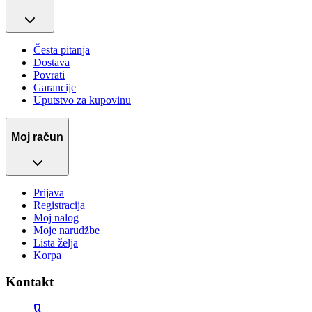
Česta pitanja
Dostava
Povrati
Garancije
Uputstvo za kupovinu
Moj račun
Prijava
Registracija
Moj nalog
Moje narudžbe
Lista želja
Korpa
Kontakt