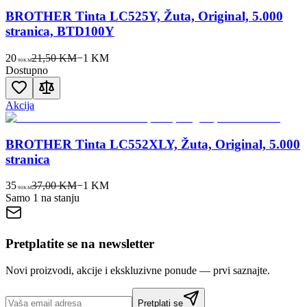
BROTHER Tinta LC525Y, Žuta, Original, 5.000
stranica, BTD100Y
20
21,50 KM
−
1
KM
90
KM
Dostupno
Akcija
BROTHER Tinta LC552XLY, Žuta, Original, 5.000
stranica
35
37,00 KM
−
1
KM
90
KM
Samo 1 na stanju
Pretplatite se na newsletter
Novi proizvodi, akcije i ekskluzivne ponude — prvi saznajte.
Pretplati se