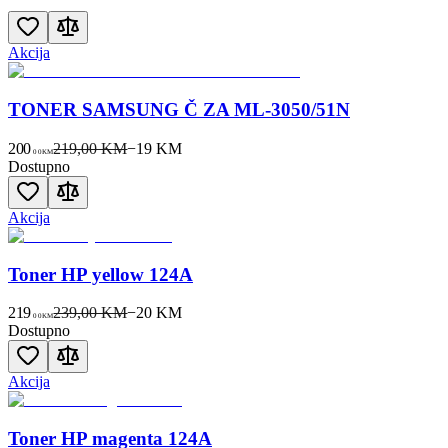
Akcija
TONER SAMSUNG Č ZA ML-3050/51N
200
219,00 KM
−
19
KM
00
KM
Dostupno
Akcija
Toner HP yellow 124A
219
239,00 KM
−
20
KM
00
KM
Dostupno
Akcija
Toner HP magenta 124A