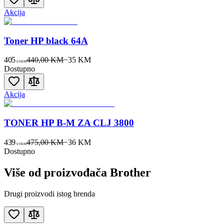
Akcija
Toner HP black 64A
405
440,00 KM
−
35
KM
00
KM
Dostupno
Akcija
TONER HP B-M ZA CLJ 3800
439
475,00 KM
−
36
KM
00
KM
Dostupno
Više od proizvođača
Brother
Drugi proizvodi istog brenda