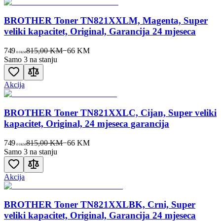
BROTHER Toner TN821XXLM, Magenta, Super
veliki kapacitet, Original, Garancija 24 mjeseca
749
815,00 KM
−
66
KM
00
KM
Samo 3 na stanju
Akcija
BROTHER Toner TN821XXLC, Cijan, Super veliki
kapacitet, Original, 24 mjeseca garancija
749
815,00 KM
−
66
KM
00
KM
Samo 3 na stanju
Akcija
BROTHER Toner TN821XXLBK, Crni, Super
veliki kapacitet, Original, Garancija 24 mjeseca