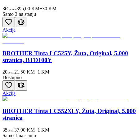
365
395,00 KM
−
30
KM
00
KM
Samo 3 na stanju
Akcija
BROTHER Tinta LC525Y, Žuta, Original, 5.000
stranica, BTD100Y
20
21,50 KM
−
1
KM
90
KM
Dostupno
Akcija
BROTHER Tinta LC552XLY, Žuta, Original, 5.000
stranica
35
37,00 KM
−
1
KM
90
KM
Samo 1 na stanju