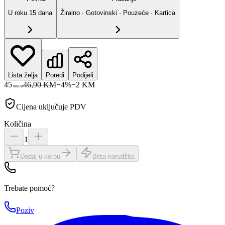
U roku
15
dana
Žiralno · Gotovinski · Pouzeće · Kartica
Lista želja
Poredi
Podijeli
45
46,90 KM
−
4
%
−
2
KM
00
KM
Cijena uključuje PDV
Količina
1
Dodaj u korpu
Brza narudžba
Trebate pomoć?
Poziv