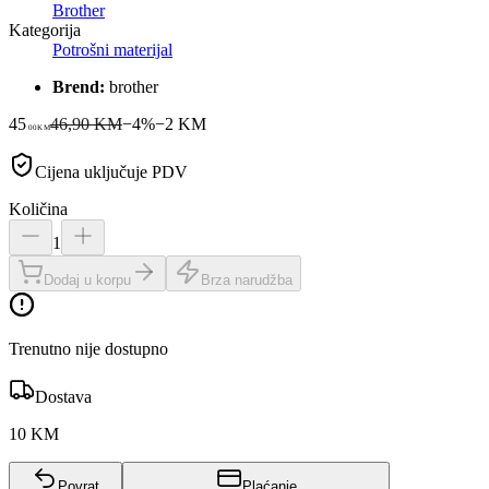
Brother
Kategorija
Potrošni materijal
Brend:
brother
45
46,90 KM
−
4
%
−
2
KM
00
KM
Cijena uključuje PDV
Količina
1
Dodaj u korpu
Brza narudžba
Trenutno nije dostupno
Dostava
10 KM
Povrat
Plaćanje