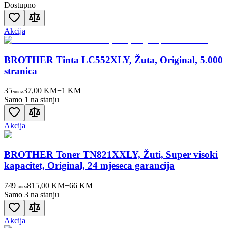
Dostupno
Akcija
BROTHER Tinta LC552XLY, Žuta, Original, 5.000
stranica
35
37,00 KM
−
1
KM
90
KM
Samo 1 na stanju
Akcija
BROTHER Toner TN821XXLY, Žuti, Super visoki
kapacitet, Original, 24 mjeseca garancija
749
815,00 KM
−
66
KM
00
KM
Samo 3 na stanju
Akcija