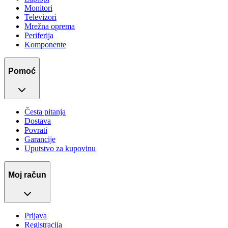
Monitori
Televizori
Mrežna oprema
Periferija
Komponente
Pomoć
Česta pitanja
Dostava
Povrati
Garancije
Uputstvo za kupovinu
Moj račun
Prijava
Registracija