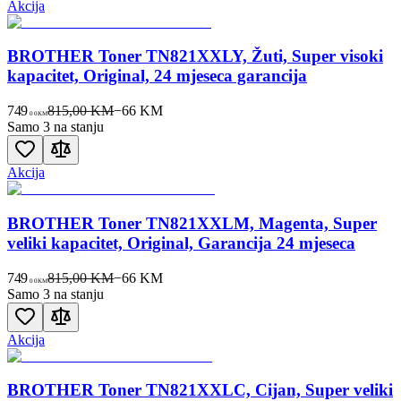
Akcija
BROTHER Toner TN821XXLY, Žuti, Super visoki
kapacitet, Original, 24 mjeseca garancija
749
815,00 KM
−
66
KM
00
KM
Samo 3 na stanju
Akcija
BROTHER Toner TN821XXLM, Magenta, Super
veliki kapacitet, Original, Garancija 24 mjeseca
749
815,00 KM
−
66
KM
00
KM
Samo 3 na stanju
Akcija
BROTHER Toner TN821XXLC, Cijan, Super veliki