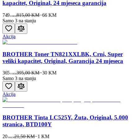
kapacitet, Original, 24 mjeseca garancija
749
815,00 KM
−
66
KM
00
KM
Samo 3 na stanju
Akcija
BROTHER Toner TN821XXLBK, Crni, Super
veliki kapacitet, Original, Garancija 24 mjeseca
365
395,00 KM
−
30
KM
00
KM
Samo 3 na stanju
Akcija
BROTHER Tinta LC525Y, Žuta, Original, 5.000
stranica, BTD100Y
20
21,50 KM
−
1
KM
90
KM