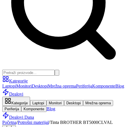
Kategorije
Laptopi
Monitori
Desktopi
Mrežna oprema
Periferija
Komponente
Blog
Dealovi
Kategorije
Laptopi
Monitori
Desktopi
Mrežna oprema
Blog
Periferija
Komponente
Dealovi Dana
Početna
/
Potrošni materijal
/
Tinta BROTHER BT5000CLVAL