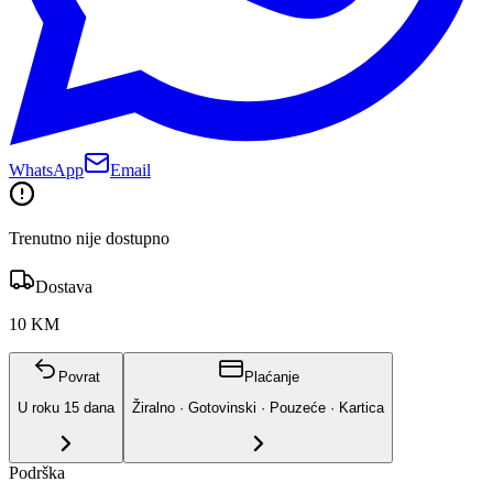
WhatsApp
Email
Trenutno nije dostupno
Dostava
10 KM
Povrat
Plaćanje
U roku
15
dana
Žiralno · Gotovinski · Pouzeće · Kartica
Podrška