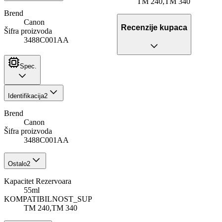
TM 240,TM 340
Brend
Canon
Recenzije kupaca
Šifra proizvoda
3488C001AA
Spec.
Identifikacija
2
Brend
Canon
Šifra proizvoda
3488C001AA
Ostalo
2
Kapacitet Rezervoara
55ml
KOMPATIBILNOST_SUP
TM 240,TM 340