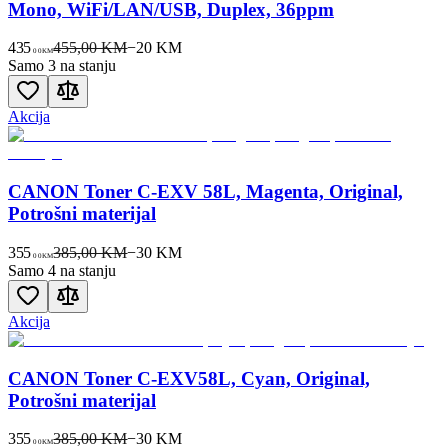
Mono, WiFi/LAN/USB, Duplex, 36ppm
435
455,00 KM
−
20
KM
00
KM
Samo 3 na stanju
Akcija
CANON Toner C-EXV 58L, Magenta, Original,
Potrošni materijal
355
385,00 KM
−
30
KM
00
KM
Samo 4 na stanju
Akcija
CANON Toner C-EXV58L, Cyan, Original,
Potrošni materijal
355
385,00 KM
−
30
KM
00
KM