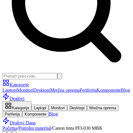
Kategorije
Laptopi
Monitori
Desktopi
Mrežna oprema
Periferija
Komponente
Blog
Dealovi
Kategorije
Laptopi
Monitori
Desktopi
Mrežna oprema
Blog
Periferija
Komponente
Dealovi Dana
Početna
/
Potrošni materijal
/
Canon tinta PFI-030 MBK