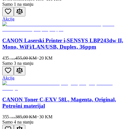
Samo 1 na stanju
Akcija
CANON Laserski Printer i-SENSYS LBP243dw II,
Mono, WiFi/LAN/USB, Duplex, 36ppm
435
455,00 KM
−
20
KM
00
KM
Samo 3 na stanju
Akcija
CANON Toner C-EXV 58L, Magenta, Original,
Potrošni materijal
355
385,00 KM
−
30
KM
00
KM
Samo 4 na stanju