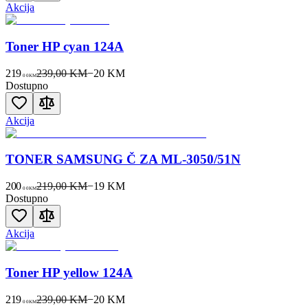
Akcija
Toner HP cyan 124A
219
239,00 KM
−
20
KM
00
KM
Dostupno
Akcija
TONER SAMSUNG Č ZA ML-3050/51N
200
219,00 KM
−
19
KM
00
KM
Dostupno
Akcija
Toner HP yellow 124A
219
239,00 KM
−
20
KM
00
KM