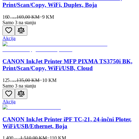
Print/Scan/Copy, WiFi, Duplex, Boja
160
169,00 KM
−
9
KM
00
KM
Samo 3 na stanju
Akcija
CANON InkJet Printer MFP PIXMA TS3750i BK,
Print/Scan/Copy, WiFi/USB, Cloud
125
135,00 KM
−
10
KM
00
KM
Samo 3 na stanju
Akcija
CANON InkJet Printer iPF TC-21, 24-inčni Ploter,
WiFi/USB/Ethernet, Boja
1.400
1.510,00 KM
−
110
KM
00
KM