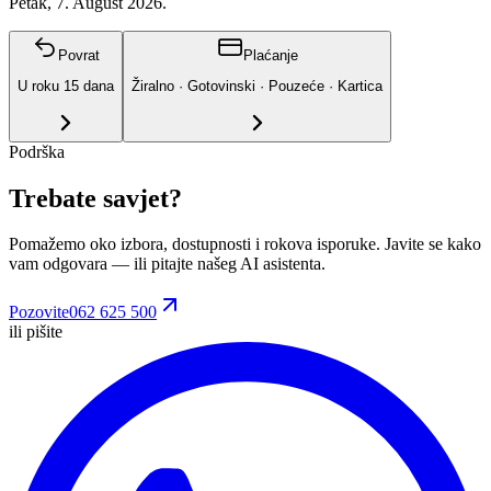
Petak, 7. August 2026.
Povrat
Plaćanje
U roku
15
dana
Žiralno · Gotovinski · Pouzeće · Kartica
Podrška
Trebate savjet?
Pomažemo oko izbora, dostupnosti i rokova isporuke. Javite se kako
vam odgovara
— ili pitajte našeg AI asistenta.
Pozovite
062 625 500
ili pišite