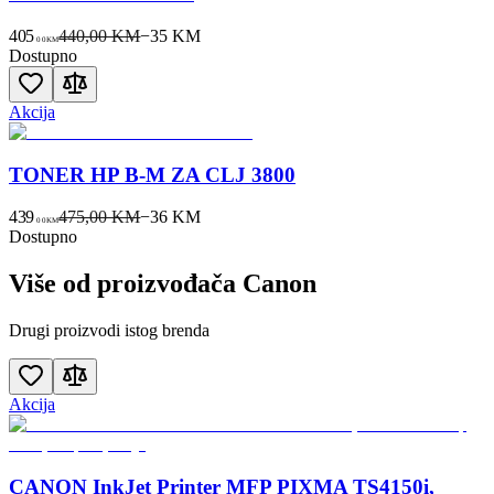
405
440,00 KM
−
35
KM
00
KM
Dostupno
Akcija
TONER HP B-M ZA CLJ 3800
439
475,00 KM
−
36
KM
00
KM
Dostupno
Više od proizvođača
Canon
Drugi proizvodi istog brenda
Akcija
CANON InkJet Printer MFP PIXMA TS4150i,