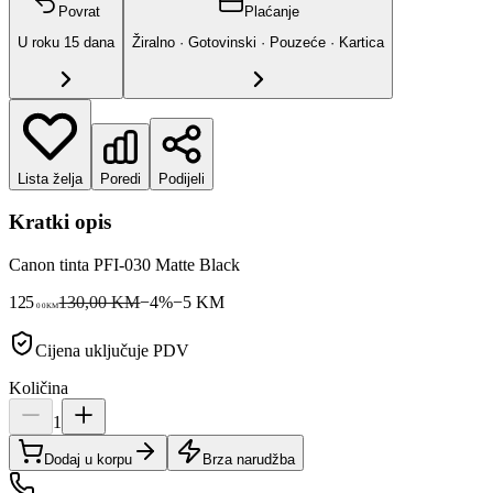
Povrat
Plaćanje
U roku
15
dana
Žiralno · Gotovinski · Pouzeće · Kartica
Lista želja
Poredi
Podijeli
Kratki opis
Canon tinta PFI-030 Matte Black
125
130,00 KM
−
4
%
−
5
KM
00
KM
Cijena uključuje PDV
Količina
1
Dodaj u korpu
Brza narudžba