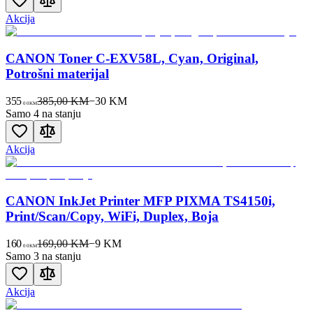
Akcija
CANON Toner C-EXV58L, Cyan, Original,
Potrošni materijal
355
385,00 KM
−
30
KM
00
KM
Samo 4 na stanju
Akcija
CANON InkJet Printer MFP PIXMA TS4150i,
Print/Scan/Copy, WiFi, Duplex, Boja
160
169,00 KM
−
9
KM
00
KM
Samo 3 na stanju
Akcija