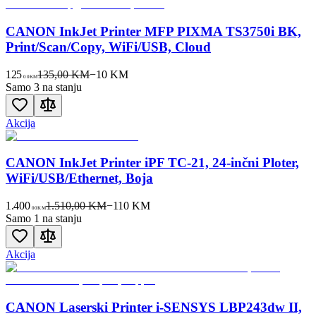
CANON InkJet Printer MFP PIXMA TS3750i BK,
Print/Scan/Copy, WiFi/USB, Cloud
125
135,00 KM
−
10
KM
00
KM
Samo 3 na stanju
Akcija
CANON InkJet Printer iPF TC-21, 24-inčni Ploter,
WiFi/USB/Ethernet, Boja
1.400
1.510,00 KM
−
110
KM
00
KM
Samo 1 na stanju
Akcija
CANON Laserski Printer i-SENSYS LBP243dw II,