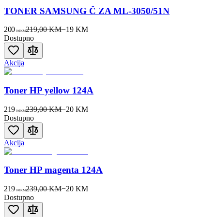
TONER SAMSUNG Č ZA ML-3050/51N
200
219,00 KM
−
19
KM
00
KM
Dostupno
Akcija
Toner HP yellow 124A
219
239,00 KM
−
20
KM
00
KM
Dostupno
Akcija
Toner HP magenta 124A
219
239,00 KM
−
20
KM
00
KM
Dostupno