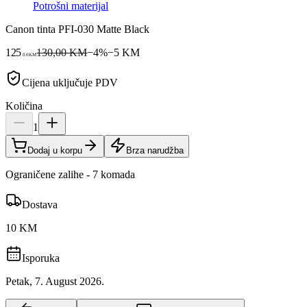
Potrošni materijal
Canon tinta PFI-030 Matte Black
125
130,00 KM
−
4
%
−
5
KM
00
KM
Cijena uključuje PDV
Količina
1
Dodaj u korpu
Brza narudžba
Ograničene zalihe - 7 komada
Dostava
10 KM
Isporuka
Petak, 7. August 2026.