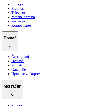
Laptopi
Monitori
Televizori
Mrežna oprema
Periferija
Komponente
Pomoć
Česta pitanja
Dostava
Povrati
Garancije
Uputstvo za kupovinu
Moj račun
Prijava