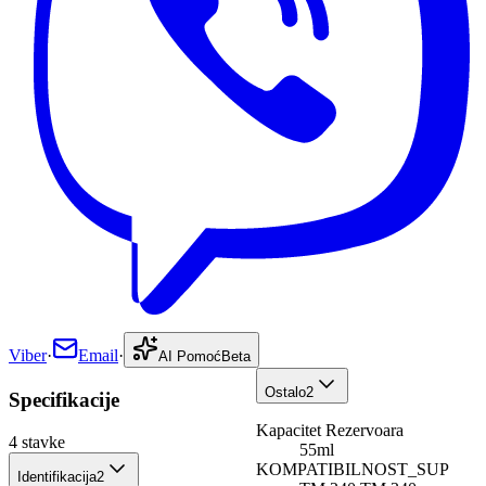
Viber
·
Email
·
AI Pomoć
Beta
Ostalo
2
Specifikacije
Kapacitet Rezervoara
4
stavke
55ml
KOMPATIBILNOST_SUP
Identifikacija
2