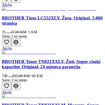
Akcija
BROTHER Tinta LC552XLY, Žuta, Original, 5.000
stranica
35
37,00 KM
−
1
KM
90
KM
Samo 1 na stanju
Akcija
BROTHER Toner TN821XXLY, Žuti, Super visoki
kapacitet, Original, 24 mjeseca garancija
749
815,00 KM
−
66
KM
00
KM
Samo 3 na stanju
Akcija