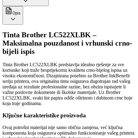
Opis
Tinta Brother LC522XLBK –
Maksimalna pouzdanost i vrhunski crno-
bijeli ispis
Tinta Brother LC522XLBK predstavlja idealno rješenje za sve
korisnike koji traže besprijekornu kvalitetu crno-bijelog ispisa uz
visoku ekonomičnost. Dizajnirana posebno za Brother InkBenefit
seriju printera, ova originalna tinta osigurava dugotrajan rad vašeg
uređaja uz rezultate profesionalne razine, bez obzira ispisujete li
važne poslovne dokumente ili školske materijale. Uz Brother
LC522XLBK, svaki list papira odiše oštrinom i dubinom crne boje
koja traje godinama.
Ključne karakteristike proizvoda
Ovaj potrošni materijal nije samo obična zamjena, već ključna
komponenta koja osigurava optimalno funkcioniranje vašeg printera