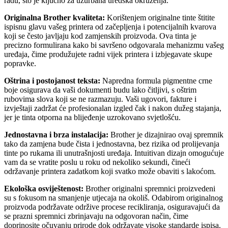
radu, što je ključno za užurbana uredska okruženja.
Originalna Brother kvaliteta:
Korištenjem originalne tinte štitite
ispisnu glavu vašeg printera od začepljenja i potencijalnih kvarova
koji se često javljaju kod zamjenskih proizvoda. Ova tinta je
precizno formulirana kako bi savršeno odgovarala mehanizmu vašeg
uređaja, čime produžujete radni vijek printera i izbjegavate skupe
popravke.
Oštrina i postojanost teksta:
Napredna formula pigmentne crne
boje osigurava da vaši dokumenti budu lako čitljivi, s oštrim
rubovima slova koji se ne razmazuju. Vaši ugovori, fakture i
izvještaji zadržat će profesionalan izgled čak i nakon dužeg stajanja,
jer je tinta otporna na blijeđenje uzrokovano svjetlošću.
Jednostavna i brza instalacija:
Brother je dizajnirao ovaj spremnik
tako da zamjena bude čista i jednostavna, bez rizika od prolijevanja
tinte po rukama ili unutrašnjosti uređaja. Intuitivan dizajn omogućuje
vam da se vratite poslu u roku od nekoliko sekundi, čineći
održavanje printera zadatkom koji svatko može obaviti s lakoćom.
Ekološka osviještenost:
Brother originalni spremnici proizvedeni
su s fokusom na smanjenje utjecaja na okoliš. Odabirom originalnog
proizvoda podržavate održive procese recikliranja, osiguravajući da
se prazni spremnici zbrinjavaju na odgovoran način, čime
doprinosite očuvanju prirode dok održavate visoke standarde ispisa.