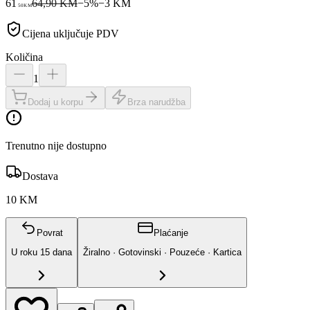
61
64,90 KM
−
5
%
−
3
KM
50
KM
Cijena uključuje PDV
Količina
1
Dodaj u korpu
Brza narudžba
Trenutno nije dostupno
Dostava
10 KM
Povrat
Plaćanje
U roku
15
dana
Žiralno · Gotovinski · Pouzeće · Kartica