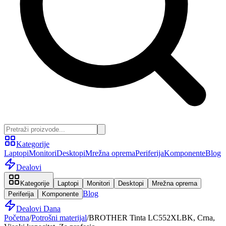
Kategorije
Laptopi
Monitori
Desktopi
Mrežna oprema
Periferija
Komponente
Blog
Dealovi
Kategorije
Laptopi
Monitori
Desktopi
Mrežna oprema
Blog
Periferija
Komponente
Dealovi Dana
Početna
/
Potrošni materijal
/
BROTHER Tinta LC552XLBK, Crna,