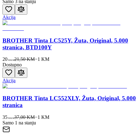
Samo 3 na stanju
Akcija
BROTHER Tinta LC525Y, Žuta, Original, 5.000
stranica, BTD100Y
20
21,50 KM
−
1
KM
90
KM
Dostupno
Akcija
BROTHER Tinta LC552XLY, Žuta, Original, 5.000
stranica
35
37,00 KM
−
1
KM
90
KM
Samo 1 na stanju