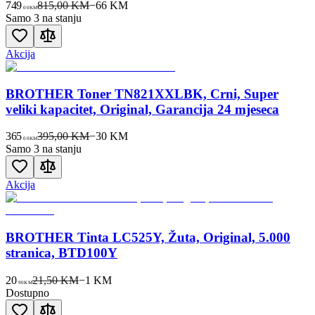
749
815,00 KM
−
66
KM
00
KM
Samo 3 na stanju
Akcija
BROTHER Toner TN821XXLBK, Crni, Super
veliki kapacitet, Original, Garancija 24 mjeseca
365
395,00 KM
−
30
KM
00
KM
Samo 3 na stanju
Akcija
BROTHER Tinta LC525Y, Žuta, Original, 5.000
stranica, BTD100Y
20
21,50 KM
−
1
KM
90
KM
Dostupno