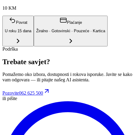
10 KM
Povrat
Plaćanje
U roku
15
dana
Žiralno · Gotovinski · Pouzeće · Kartica
Podrška
Trebate savjet?
Pomažemo oko izbora, dostupnosti i rokova isporuke. Javite se kako
vam odgovara
— ili pitajte našeg AI asistenta.
Pozovite
062 625 500
ili pišite