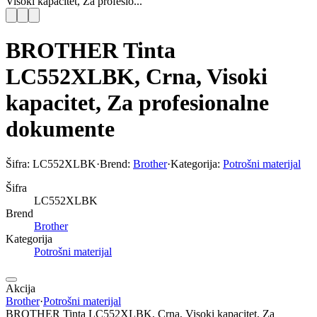
Visoki kapacitet, Za profesio...
BROTHER Tinta
LC552XLBK, Crna, Visoki
kapacitet, Za profesionalne
dokumente
Šifra:
LC552XLBK
·
Brend:
Brother
·
Kategorija:
Potrošni materijal
Šifra
LC552XLBK
Brend
Brother
Kategorija
Potrošni materijal
Akcija
Brother
·
Potrošni materijal
BROTHER Tinta LC552XLBK, Crna, Visoki kapacitet, Za