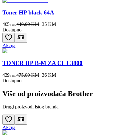
Toner HP black 64A
405
440,00 KM
−
35
KM
00
KM
Dostupno
Akcija
TONER HP B-M ZA CLJ 3800
439
475,00 KM
−
36
KM
00
KM
Dostupno
Više od proizvođača
Brother
Drugi proizvodi istog brenda
Akcija