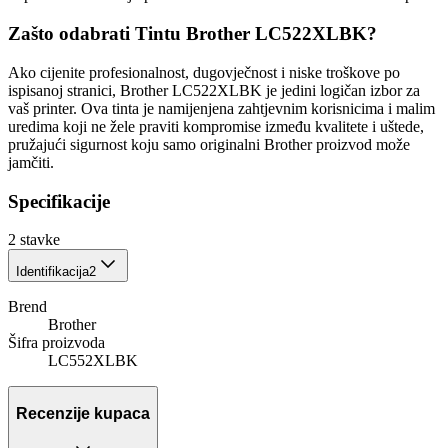
Zašto odabrati Tintu Brother LC522XLBK?
Ako cijenite profesionalnost, dugovječnost i niske troškove po
ispisanoj stranici, Brother LC522XLBK je jedini logičan izbor za
vaš printer. Ova tinta je namijenjena zahtjevnim korisnicima i malim
uredima koji ne žele praviti kompromise između kvalitete i uštede,
pružajući sigurnost koju samo originalni Brother proizvod može
jamčiti.
Specifikacije
2
stavke
Identifikacija
2
Brend
Brother
Šifra proizvoda
LC552XLBK
Recenzije kupaca