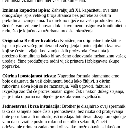
i vrhunski vizualni identitet vaših dokumenata.
Izniman kapacitet ispisa:
Zahvaljujući XL kapacitetu, ova tinta
omogućuje ispis velikog broja stranica bez potrebe za čestim
prekidima i zamjenama. To direktno utječe na vašu produktivnost,
štedeći vam vrijeme i novac dok istovremeno osigurava kontinuitet u
radu, što je ključno za užurbana uredska okruženja.
Originalna Brother kvaliteta:
Korištenjem originalne tinte štitite
ispisnu glavu vašeg printera od začepljenja i potencijalnih kvarova
koji se često javljaju kod zamjenskih proizvoda. Ova tinta je
precizno formulirana kako bi savršeno odgovarala mehanizmu vašeg
uređaja, čime produžujete radni vijek printera i izbjegavate skupe
popravke.
Oštrina i postojanost teksta:
Napredna formula pigmentne crne
boje osigurava da vaši dokumenti budu lako čitljivi, s oštrim
rubovima slova koji se ne razmazuju. Vaši ugovori, fakture i
izvještaji zadržat će profesionalan izgled čak i nakon dužeg stajanja,
jer je tinta otporna na blijeđenje uzrokovano svjetlošću.
Jednostavna i brza instalacija:
Brother je dizajnirao ovaj spremnik
tako da zamjena bude čista i jednostavna, bez rizika od prolijevanja
tinte po rukama ili unutrašnjosti uređaja. Intuitivan dizajn omogućuje
vam da se vratite poslu u roku od nekoliko sekundi, čineći
održavanje printera zadatkom koji svatko može obaviti s lakoćom.