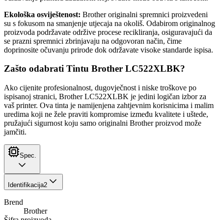
Ekološka osviještenost:
Brother originalni spremnici proizvedeni
su s fokusom na smanjenje utjecaja na okoliš. Odabirom originalnog
proizvoda podržavate održive procese recikliranja, osiguravajući da
se prazni spremnici zbrinjavaju na odgovoran način, čime
doprinosite očuvanju prirode dok održavate visoke standarde ispisa.
Zašto odabrati Tintu Brother LC522XLBK?
Ako cijenite profesionalnost, dugovječnost i niske troškove po
ispisanoj stranici, Brother LC522XLBK je jedini logičan izbor za
vaš printer. Ova tinta je namijenjena zahtjevnim korisnicima i malim
uredima koji ne žele praviti kompromise između kvalitete i uštede,
pružajući sigurnost koju samo originalni Brother proizvod može
jamčiti.
Spec.
Identifikacija
2
Brend
Brother
Šifra proizvoda