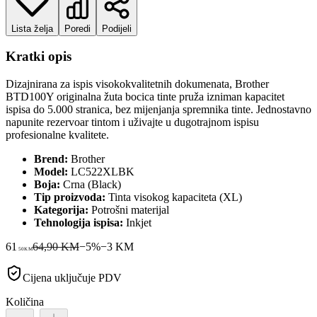
Lista želja
Poredi
Podijeli
Kratki opis
Dizajnirana za ispis visokokvalitetnih dokumenata, Brother
BTD100Y originalna žuta bocica tinte pruža izniman kapacitet
ispisa do 5.000 stranica, bez mijenjanja spremnika tinte. Jednostavno
napunite rezervoar tintom i uživajte u dugotrajnom ispisu
profesionalne kvalitete.
Brend:
Brother
Model:
LC522XLBK
Boja:
Crna (Black)
Tip proizvoda:
Tinta visokog kapaciteta (XL)
Kategorija:
Potrošni materijal
Tehnologija ispisa:
Inkjet
61
64,90 KM
−
5
%
−
3
KM
50
KM
Cijena uključuje PDV
Količina