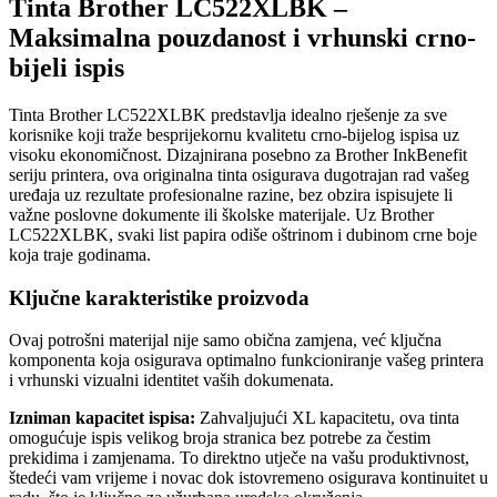
Tinta Brother LC522XLBK –
Maksimalna pouzdanost i vrhunski crno-
bijeli ispis
Tinta Brother LC522XLBK predstavlja idealno rješenje za sve
korisnike koji traže besprijekornu kvalitetu crno-bijelog ispisa uz
visoku ekonomičnost. Dizajnirana posebno za Brother InkBenefit
seriju printera, ova originalna tinta osigurava dugotrajan rad vašeg
uređaja uz rezultate profesionalne razine, bez obzira ispisujete li
važne poslovne dokumente ili školske materijale. Uz Brother
LC522XLBK, svaki list papira odiše oštrinom i dubinom crne boje
koja traje godinama.
Ključne karakteristike proizvoda
Ovaj potrošni materijal nije samo obična zamjena, već ključna
komponenta koja osigurava optimalno funkcioniranje vašeg printera
i vrhunski vizualni identitet vaših dokumenata.
Izniman kapacitet ispisa:
Zahvaljujući XL kapacitetu, ova tinta
omogućuje ispis velikog broja stranica bez potrebe za čestim
prekidima i zamjenama. To direktno utječe na vašu produktivnost,
štedeći vam vrijeme i novac dok istovremeno osigurava kontinuitet u