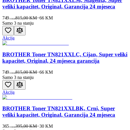
BROTHER Toner TN821XXLM, Magenta, Super
veliki kapacitet, Original, Garancija 24 mjeseca
749
815,00 KM
−
66
KM
00
KM
Samo 3 na stanju
Akcija
BROTHER Toner TN821XXLC, Cijan, Super veliki
kapacitet, Original, 24 mjeseca garancija
749
815,00 KM
−
66
KM
00
KM
Samo 3 na stanju
Akcija
BROTHER Toner TN821XXLBK, Crni, Super
veliki kapacitet, Original, Garancija 24 mjeseca
365
395,00 KM
−
30
KM
00
KM