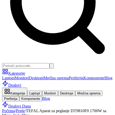
Kategorije
Laptopi
Monitori
Desktopi
Mrežna oprema
Periferija
Komponente
Blog
Dealovi
Kategorije
Laptopi
Monitori
Desktopi
Mrežna oprema
Blog
Periferija
Komponente
Dealovi Dana
Početna
/
Pegle
/
TEFAL Aparat za peglanje DT9810F0 1700W sa