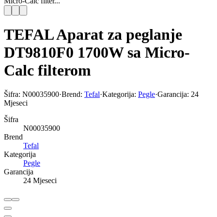
Micro-Calc filter...
TEFAL Aparat za peglanje
DT9810F0 1700W sa Micro-
Calc filterom
Šifra:
N00035900
·
Brend:
Tefal
·
Kategorija:
Pegle
·
Garancija:
24
Mjeseci
Šifra
N00035900
Brend
Tefal
Kategorija
Pegle
Garancija
24 Mjeseci