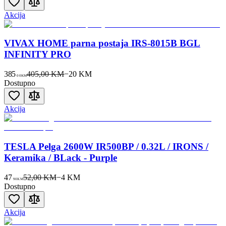
Akcija
VIVAX HOME parna postaja IRS-8015B BGL
INFINITY PRO
385
405,00 KM
−
20
KM
00
KM
Dostupno
Akcija
TESLA Pelga 2600W IR500BP / 0.32L / IRONS /
Keramika / BLack - Purple
47
52,00 KM
−
4
KM
90
KM
Dostupno
Akcija