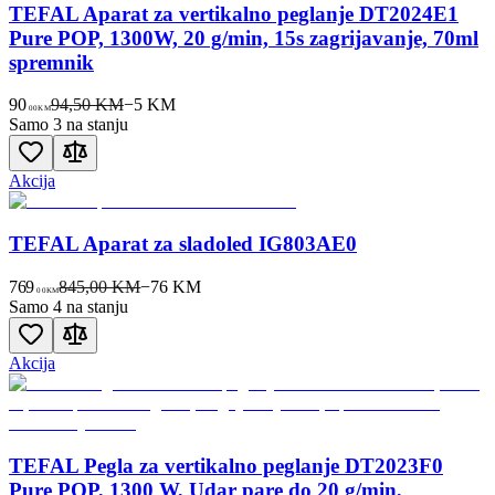
TEFAL Aparat za vertikalno peglanje DT2024E1
Pure POP, 1300W, 20 g/min, 15s zagrijavanje, 70ml
spremnik
90
94,50 KM
−
5
KM
00
KM
Samo 3 na stanju
Akcija
TEFAL Aparat za sladoled IG803AE0
769
845,00 KM
−
76
KM
00
KM
Samo 4 na stanju
Akcija
TEFAL Pegla za vertikalno peglanje DT2023F0
Pure POP, 1300 W, Udar pare do 20 g/min,