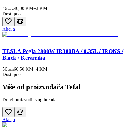
46
49,00 KM
−
3
KM
00
KM
Dostupno
Akcija
TESLA Pegla 2800W IR380BA / 0.35L / IRONS /
Black / Keramika
56
60,50 KM
−
4
KM
50
KM
Dostupno
Više od proizvođača
Tefal
Drugi proizvodi istog brenda
Akcija