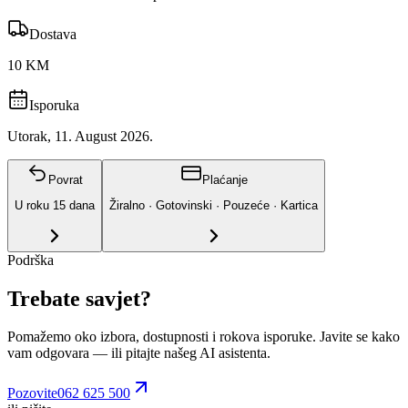
Dostava
10 KM
Isporuka
Utorak, 11. August 2026.
Povrat
Plaćanje
U roku
15
dana
Žiralno · Gotovinski · Pouzeće · Kartica
Podrška
Trebate savjet?
Pomažemo oko izbora, dostupnosti i rokova isporuke. Javite se kako
vam odgovara
— ili pitajte našeg AI asistenta.
Pozovite
062 625 500