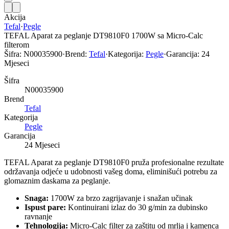
Akcija
Tefal
·
Pegle
TEFAL Aparat za peglanje DT9810F0 1700W sa Micro-Calc
filterom
Šifra:
N00035900
·
Brend:
Tefal
·
Kategorija:
Pegle
·
Garancija:
24
Mjeseci
Šifra
N00035900
Brend
Tefal
Kategorija
Pegle
Garancija
24 Mjeseci
TEFAL Aparat za peglanje DT9810F0 pruža profesionalne rezultate
održavanja odjeće u udobnosti vašeg doma, eliminišući potrebu za
glomaznim daskama za peglanje.
Snaga:
1700W za brzo zagrijavanje i snažan učinak
Ispust pare:
Kontinuirani izlaz do 30 g/min za dubinsko
ravnanje
Tehnologija:
Micro-Calc filter za zaštitu od mrlja i kamenca