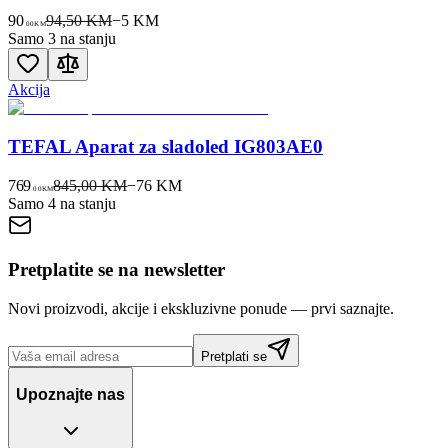
90
94,50 KM
−
5
KM
00
KM
Samo 3 na stanju
Akcija
TEFAL Aparat za sladoled IG803AE0
769
845,00 KM
−
76
KM
00
KM
Samo 4 na stanju
Pretplatite se na newsletter
Novi proizvodi, akcije i ekskluzivne ponude — prvi saznajte.
Pretplati se
Upoznajte nas