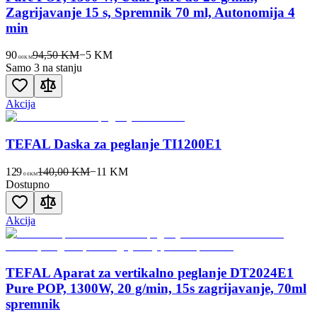
Zagrijavanje 15 s, Spremnik 70 ml, Autonomija 4
min
90
94,50 KM
−
5
KM
00
KM
Samo 3 na stanju
Akcija
TEFAL Daska za peglanje TI1200E1
129
140,00 KM
−
11
KM
00
KM
Dostupno
Akcija
TEFAL Aparat za vertikalno peglanje DT2024E1
Pure POP, 1300W, 20 g/min, 15s zagrijavanje, 70ml
spremnik