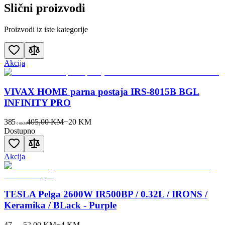
Slični proizvodi
Proizvodi iz iste kategorije
Akcija
VIVAX HOME parna postaja IRS-8015B BGL
INFINITY PRO
385
405,00 KM
−
20
KM
00
KM
Dostupno
Akcija
TESLA Pelga 2600W IR500BP / 0.32L / IRONS /
Keramika / BLack - Purple
47
52,00 KM
−
4
KM