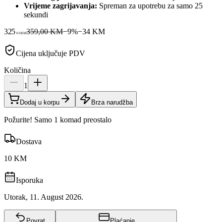
Vrijeme zagrijavanja:
Spreman za upotrebu za samo 25
sekundi
325
359,00 KM
−
9
%
−
34
KM
00
KM
Cijena uključuje PDV
Količina
1
Dodaj u korpu
Brza narudžba
Požurite! Samo 1 komad preostalo
Dostava
10 KM
Isporuka
Utorak, 11. August 2026.
Povrat
Plaćanje