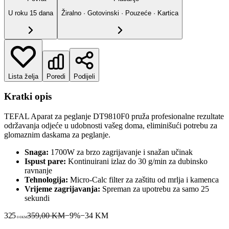
U roku
15
dana
Žiralno · Gotovinski · Pouzeće · Kartica
Lista želja
Poredi
Podijeli
Kratki opis
TEFAL Aparat za peglanje DT9810F0 pruža profesionalne rezultate
održavanja odjeće u udobnosti vašeg doma, eliminišući potrebu za
glomaznim daskama za peglanje.
Snaga:
1700W za brzo zagrijavanje i snažan učinak
Ispust pare:
Kontinuirani izlaz do 30 g/min za dubinsko
ravnanje
Tehnologija:
Micro-Calc filter za zaštitu od mrlja i kamenca
Vrijeme zagrijavanja:
Spreman za upotrebu za samo 25
sekundi
325
359,00 KM
−
9
%
−
34
KM
00
KM