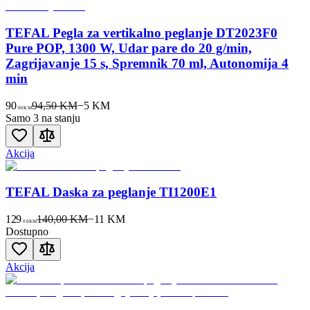
TEFAL Pegla za vertikalno peglanje DT2023F0
Pure POP, 1300 W, Udar pare do 20 g/min,
Zagrijavanje 15 s, Spremnik 70 ml, Autonomija 4
min
90
94,50 KM
−
5
KM
00
KM
Samo 3 na stanju
Akcija
TEFAL Daska za peglanje TI1200E1
129
140,00 KM
−
11
KM
00
KM
Dostupno
Akcija