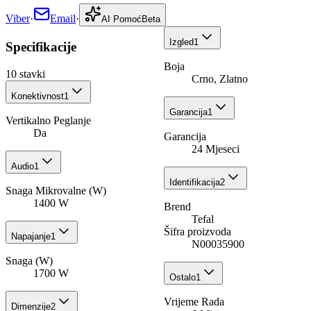
Viber
·
Email
·
AI Pomoć
Beta
Izgled
1
Specifikacije
Boja
10
stavki
Crno, Zlatno
Konektivnost
1
Garancija
1
Vertikalno Peglanje
Da
Garancija
24 Mjeseci
Audio
1
Identifikacija
2
Snaga Mikrovalne (W)
1400 W
Brend
Tefal
Šifra proizvoda
Napajanje
1
N00035900
Snaga (W)
1700 W
Ostalo
1
Vrijeme Rada
Dimenzije
2