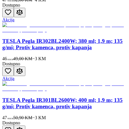
90
KM
Dostupno
Akcija
TESLA Pegla IR302BL2400W; 380 ml; 1,9 m; 135
g/mi; Protiv kamenca, protiv kapanja
46
49,00 KM
−
3
KM
00
KM
Dostupno
Akcija
TESLA Pegla IR301BL2600W; 400 ml; 1,9 m; 135
g/mi; Protiv kamenca, protiv kapanja
47
50,90 KM
−
3
KM
90
KM
Dostupno