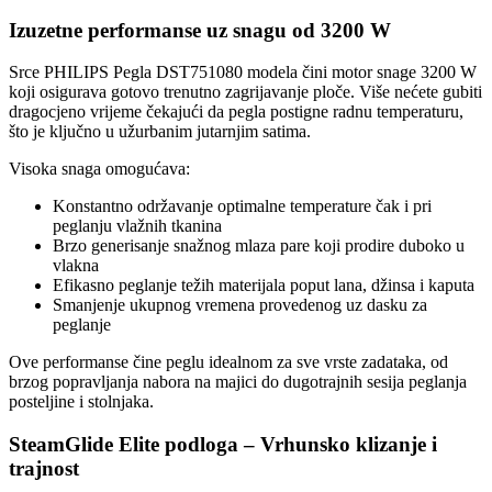
Izuzetne performanse uz snagu od 3200 W
Srce PHILIPS Pegla DST751080 modela čini motor snage 3200 W
koji osigurava gotovo trenutno zagrijavanje ploče. Više nećete gubiti
dragocjeno vrijeme čekajući da pegla postigne radnu temperaturu,
što je ključno u užurbanim jutarnjim satima.
Visoka snaga omogućava:
Konstantno održavanje optimalne temperature čak i pri
peglanju vlažnih tkanina
Brzo generisanje snažnog mlaza pare koji prodire duboko u
vlakna
Efikasno peglanje težih materijala poput lana, džinsa i kaputa
Smanjenje ukupnog vremena provedenog uz dasku za
peglanje
Ove performanse čine peglu idealnom za sve vrste zadataka, od
brzog popravljanja nabora na majici do dugotrajnih sesija peglanja
posteljine i stolnjaka.
SteamGlide Elite podloga – Vrhunsko klizanje i
trajnost