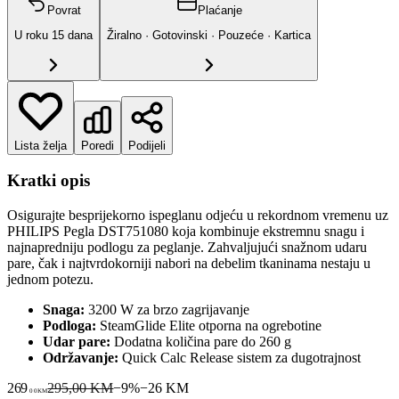
Povrat
Plaćanje
U roku
15
dana
Žiralno · Gotovinski · Pouzeće · Kartica
Lista želja
Poredi
Podijeli
Kratki opis
Osigurajte besprijekorno ispeglanu odjeću u rekordnom vremenu uz
PHILIPS Pegla DST751080 koja kombinuje ekstremnu snagu i
najnapredniju podlogu za peglanje. Zahvaljujući snažnom udaru
pare, čak i najtvrdokorniji nabori na debelim tkaninama nestaju u
jednom potezu.
Snaga:
3200 W za brzo zagrijavanje
Podloga:
SteamGlide Elite otporna na ogrebotine
Udar pare:
Dodatna količina pare do 260 g
Održavanje:
Quick Calc Release sistem za dugotrajnost
269
295,00 KM
−
9
%
−
26
KM
00
KM