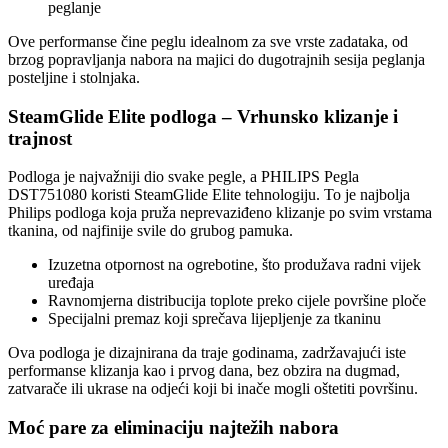
peglanje
Ove performanse čine peglu idealnom za sve vrste zadataka, od
brzog popravljanja nabora na majici do dugotrajnih sesija peglanja
posteljine i stolnjaka.
SteamGlide Elite podloga – Vrhunsko klizanje i
trajnost
Podloga je najvažniji dio svake pegle, a PHILIPS Pegla
DST751080 koristi SteamGlide Elite tehnologiju. To je najbolja
Philips podloga koja pruža neprevaziđeno klizanje po svim vrstama
tkanina, od najfinije svile do grubog pamuka.
Izuzetna otpornost na ogrebotine, što produžava radni vijek
uređaja
Ravnomjerna distribucija toplote preko cijele površine ploče
Specijalni premaz koji sprečava lijepljenje za tkaninu
Ova podloga je dizajnirana da traje godinama, zadržavajući iste
performanse klizanja kao i prvog dana, bez obzira na dugmad,
zatvarače ili ukrase na odjeći koji bi inače mogli oštetiti površinu.
Moć pare za eliminaciju najtežih nabora