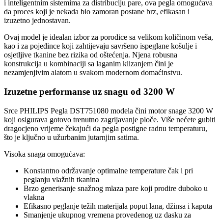
i inteligentnim sistemima za distribuciju pare, ova pegla omogućava
da proces koji je nekada bio zamoran postane brz, efikasan i
izuzetno jednostavan.
Ovaj model je idealan izbor za porodice sa velikom količinom veša,
kao i za pojedince koji zahtijevaju savršeno ispeglane košulje i
osjetljive tkanine bez rizika od oštećenja. Njena robusna
konstrukcija u kombinaciji sa laganim klizanjem čini je
nezamjenjivim alatom u svakom modernom domaćinstvu.
Izuzetne performanse uz snagu od 3200 W
Srce PHILIPS Pegla DST751080 modela čini motor snage 3200 W
koji osigurava gotovo trenutno zagrijavanje ploče. Više nećete gubiti
dragocjeno vrijeme čekajući da pegla postigne radnu temperaturu,
što je ključno u užurbanim jutarnjim satima.
Visoka snaga omogućava:
Konstantno održavanje optimalne temperature čak i pri
peglanju vlažnih tkanina
Brzo generisanje snažnog mlaza pare koji prodire duboko u
vlakna
Efikasno peglanje težih materijala poput lana, džinsa i kaputa
Smanjenje ukupnog vremena provedenog uz dasku za