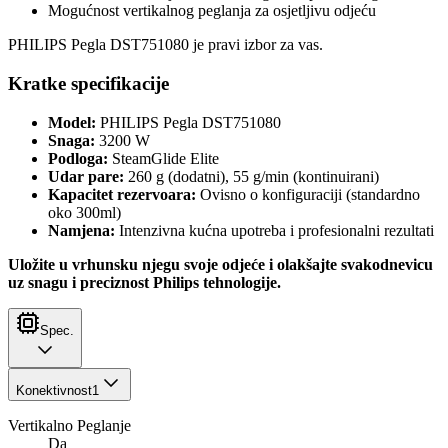
Mogućnost vertikalnog peglanja za osjetljivu odjeću
PHILIPS Pegla DST751080 je pravi izbor za vas.
Kratke specifikacije
Model:
PHILIPS Pegla DST751080
Snaga:
3200 W
Podloga:
SteamGlide Elite
Udar pare:
260 g (dodatni), 55 g/min (kontinuirani)
Kapacitet rezervoara:
Ovisno o konfiguraciji (standardno
oko 300ml)
Namjena:
Intenzivna kućna upotreba i profesionalni rezultati
Uložite u vrhunsku njegu svoje odjeće i olakšajte svakodnevicu
uz snagu i preciznost Philips tehnologije.
Spec.
Konektivnost
1
Vertikalno Peglanje
Da