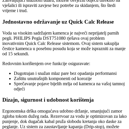
Zahvaljujući snažnom udaru, možete osvježiti odjeću direktno na
vješalici ili ispraviti zavjese bez potrebe za skidanjem, što štedi
vrijeme i trud.
Jednostavno održavanje uz Quick Calc Release
Voda sa visokim sadržajem kamenca je najveći neprijatelj parnih
pegli. PHILIPS Pegla DST751080 rješava ovaj problem
inovativnim Quick Calc Release sistemom. Ovaj sistem sakuplja
čestice kamenca u posebnu posudu koja se može isprazniti za manje
od 15 sekundi.
Redovnim korištenjem ove funkcije osiguravate:
Dugotrajan i snažan mlaz pare bez opadanja performansi
Zaštitu unutrašnjih komponenti od korozije
Sprečavanje pojave bijelih mrlja od kamenca na vašoj tamnoj
odjeći
Dizajn, sigurnost i udobnost korištenja
Ergonomska drška omogućava udobno držanje, smanjujući zamor
zgloba tokom dužeg rada. Rezervoar za vodu je optimizovan za lako
punjenje, dok dugačak kabal pruža slobodu kretanja oko daske za
peglanje. Uz sistem za zaustavljanje kapanja (Drip-stop), možete