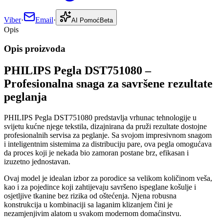
Viber
·
Email
·
AI Pomoć
Beta
Opis
Opis proizvoda
PHILIPS Pegla DST751080 –
Profesionalna snaga za savršene rezultate
peglanja
PHILIPS Pegla DST751080 predstavlja vrhunac tehnologije u
svijetu kućne njege tekstila, dizajnirana da pruži rezultate dostojne
profesionalnih servisa za peglanje. Sa svojom impresivnom snagom
i inteligentnim sistemima za distribuciju pare, ova pegla omogućava
da proces koji je nekada bio zamoran postane brz, efikasan i
izuzetno jednostavan.
Ovaj model je idealan izbor za porodice sa velikom količinom veša,
kao i za pojedince koji zahtijevaju savršeno ispeglane košulje i
osjetljive tkanine bez rizika od oštećenja. Njena robusna
konstrukcija u kombinaciji sa laganim klizanjem čini je
nezamjenjivim alatom u svakom modernom domaćinstvu.