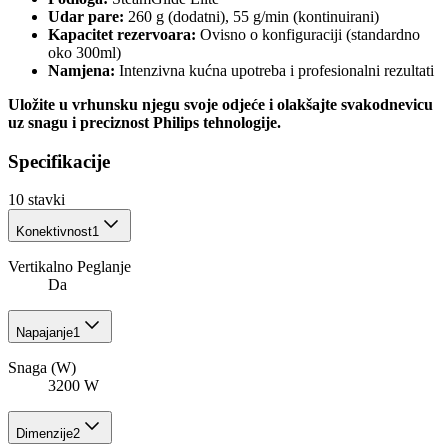
Udar pare:
260 g (dodatni), 55 g/min (kontinuirani)
Kapacitet rezervoara:
Ovisno o konfiguraciji (standardno
oko 300ml)
Namjena:
Intenzivna kućna upotreba i profesionalni rezultati
Uložite u vrhunsku njegu svoje odjeće i olakšajte svakodnevicu
uz snagu i preciznost Philips tehnologije.
Specifikacije
10
stavki
Konektivnost
1
Vertikalno Peglanje
Da
Napajanje
1
Snaga (W)
3200 W
Dimenzije
2