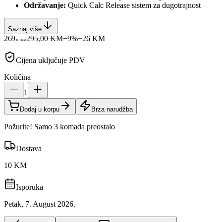
Održavanje:
Quick Calc Release sistem za dugotrajnost
Saznaj više
269
295,00 KM
−
9
%
−
26
KM
00
KM
Cijena uključuje PDV
Količina
1
Dodaj u korpu
Brza narudžba
Požurite! Samo 3 komada preostalo
Dostava
10 KM
Isporuka
Petak, 7. August 2026.