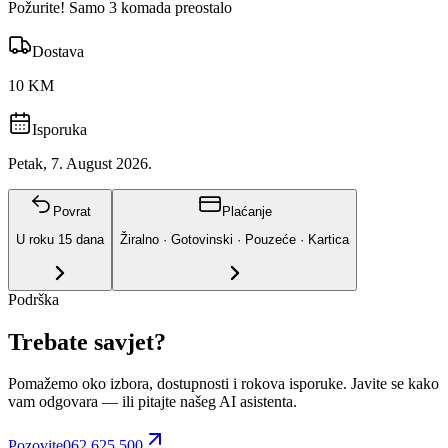
Požurite! Samo 3 komada preostalo
Dostava
10 KM
Isporuka
Petak, 7. August 2026.
Povrat
Plaćanje
U roku
15
dana
Žiralno · Gotovinski · Pouzeće · Kartica
Podrška
Trebate savjet?
Pomažemo oko izbora, dostupnosti i rokova isporuke. Javite se kako
vam odgovara
— ili pitajte našeg AI asistenta.
Pozovite
062 625 500