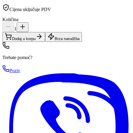
Cijena uključuje PDV
Količina
1
Dodaj u korpu
Brza narudžba
Trebate pomoć?
Poziv