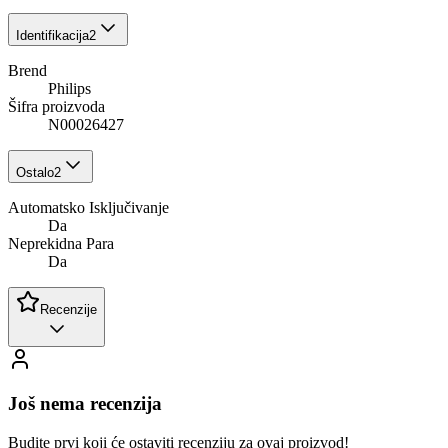
Identifikacija
2
Brend
Philips
Šifra proizvoda
N00026427
Ostalo
2
Automatsko Isključivanje
Da
Neprekidna Para
Da
Recenzije
Još nema recenzija
Budite prvi koji će ostaviti recenziju za ovaj proizvod!