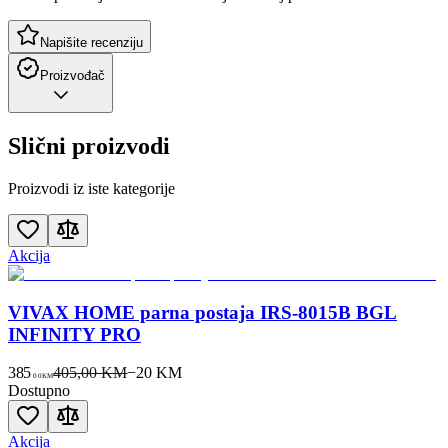
Napišite recenziju
Proizvođač
Slični proizvodi
Proizvodi iz iste kategorije
Akcija
VIVAX HOME parna postaja IRS-8015B BGL
INFINITY PRO
385
405,00 KM
−
20
KM
00
KM
Dostupno
Akcija