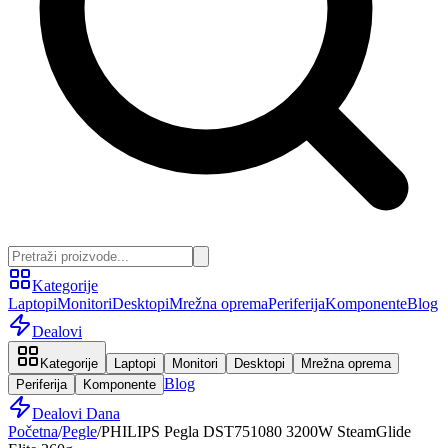
Kategorije
Laptopi
Monitori
Desktopi
Mrežna oprema
Periferija
Komponente
Blog
Dealovi
Kategorije
Laptopi
Monitori
Desktopi
Mrežna oprema
Blog
Periferija
Komponente
Dealovi Dana
Početna
/
Pegle
/
PHILIPS Pegla DST751080 3200W SteamGlide