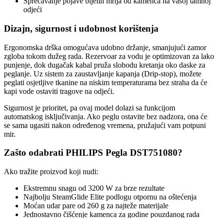
Sprečavanje pojave bijelih mrlja od kamenca na vašoj tamnoj
odjeći
Dizajn, sigurnost i udobnost korištenja
Ergonomska drška omogućava udobno držanje, smanjujući zamor
zgloba tokom dužeg rada. Rezervoar za vodu je optimizovan za lako
punjenje, dok dugačak kabal pruža slobodu kretanja oko daske za
peglanje. Uz sistem za zaustavljanje kapanja (Drip-stop), možete
peglati osjetljive tkanine na niskim temperaturama bez straha da će
kapi vode ostaviti tragove na odjeći.
Sigurnost je prioritet, pa ovaj model dolazi sa funkcijom
automatskog isključivanja. Ako peglu ostavite bez nadzora, ona će
se sama ugasiti nakon određenog vremena, pružajući vam potpuni
mir.
Zašto odabrati PHILIPS Pegla DST751080?
Ako tražite proizvod koji nudi:
Ekstremnu snagu od 3200 W za brze rezultate
Najbolju SteamGlide Elite podlogu otpornu na oštećenja
Moćan udar pare od 260 g za najteže materijale
Jednostavno čišćenje kamenca za godine pouzdanog rada