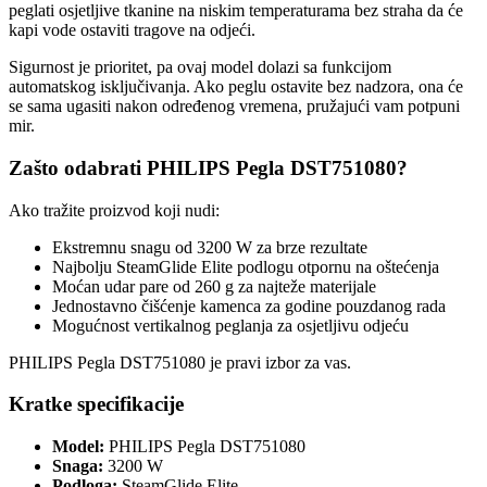
peglati osjetljive tkanine na niskim temperaturama bez straha da će
kapi vode ostaviti tragove na odjeći.
Sigurnost je prioritet, pa ovaj model dolazi sa funkcijom
automatskog isključivanja. Ako peglu ostavite bez nadzora, ona će
se sama ugasiti nakon određenog vremena, pružajući vam potpuni
mir.
Zašto odabrati PHILIPS Pegla DST751080?
Ako tražite proizvod koji nudi:
Ekstremnu snagu od 3200 W za brze rezultate
Najbolju SteamGlide Elite podlogu otpornu na oštećenja
Moćan udar pare od 260 g za najteže materijale
Jednostavno čišćenje kamenca za godine pouzdanog rada
Mogućnost vertikalnog peglanja za osjetljivu odjeću
PHILIPS Pegla DST751080 je pravi izbor za vas.
Kratke specifikacije
Model:
PHILIPS Pegla DST751080
Snaga:
3200 W
Podloga:
SteamGlide Elite