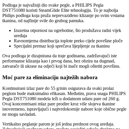
Podloga je najvažniji dio svake pegle, a PHILIPS Pegla
DST751080 koristi SteamGlide Elite tehnologiju. To je najbolja
Philips podloga koja pruža neprevaziđeno klizanje po svim vrstama
tkanina, od najfinije svile do grubog pamuka.
Izuzetna otpornost na ogrebotine, što produžava radni vijek
uređaja
Ravnomjerna distribucija toplote preko cijele površine ploče
Specijalni premaz koji sprečava lijepljenje za tkaninu
Ova podloga je dizajnirana da traje godinama, zadržavajući iste
performanse klizanja kao i prvog dana, bez obzira na dugmad,
zatvarače ili ukrase na odjeći koji bi inače mogli oštetiti površinu.
Moć pare za eliminaciju najtežih nabora
Kontinuirani izlaz pare do 55 g/min osigurava da svaki prolaz
peglom bude maksimalno efikasan. Međutim, prava snaga PHILIPS
Pegla DST751080 modela leži u dodatnom udaru pare od 260 g.
Ovaj koncentrisani mlaz pare prodire kroz više slojeva tkanine
istovremeno, ispravljajući i najtvrdokornije nabore koje obične pegle
ne mogu savladati.
Vertikalno peglanje parom je još jedna prednost ovog uređaja.