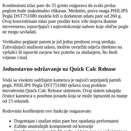
Kontinuirani izlaz pare do 55 g/min osigurava da svaki prolaz
peglom bude maksimalno efikasan. Međutim, prava snaga PHILIPS
Pegla DST751080 modela leži u dodatnom udaru pare od 260 g.
Ovaj koncentrisani mlaz pare prodire kroz više slojeva tkanine
istovremeno, ispravljajući i najtvrdokornije nabore koje obične pegle
ne mogu savladati.
Vertikalno peglanje parom je još jedna prednost ovog uređaja.
Zahvaljujući snažnom udaru, možete osvježiti odjeću direktno na
vješalici ili ispraviti zavjese bez potrebe za skidanjem, što štedi
vrijeme i trud.
Jednostavno održavanje uz Quick Calc Release
Voda sa visokim sadržajem kamenca je najveći neprijatelj parnih
pegli. PHILIPS Pegla DST751080 rješava ovaj problem
inovativnim Quick Calc Release sistemom. Ovaj sistem sakuplja
čestice kamenca u posebnu posudu koja se može isprazniti za manje
od 15 sekundi.
Redovnim korištenjem ove funkcije osiguravate:
Dugotrajan i snažan mlaz pare bez opadanja performansi
Zaštitu unutrašnjih komponenti od korozije