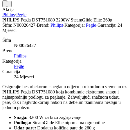
Akcija
Philips
·
Pegle
PHILIPS Pegla DST751080 3200W SteamGlide Elite 260g
Šifra:
N00026427
·
Brend:
Philips
·
Kategorija:
Pegle
·
Garancija:
24
Mjeseci
Šifra
N00026427
Brend
Philips
Kategorija
Pegle
Garancija
24 Mjeseci
Osigurajte besprijekorno ispeglanu odjeću u rekordnom vremenu uz
PHILIPS Pegla DST751080 koja kombinuje ekstremnu snagu i
najnapredniju podlogu za peglanje. Zahvaljujući snažnom udaru
pare, čak i najtvrdokorniji nabori na debelim tkaninama nestaju u
jednom potezu.
Snaga:
3200 W za brzo zagrijavanje
Podloga:
SteamGlide Elite otporna na ogrebotine
Udar pare:
Dodatna količina pare do 260 g