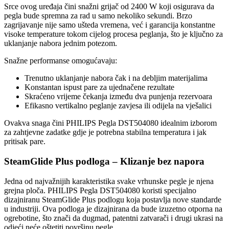
Srce ovog uređaja čini snažni grijač od 2400 W koji osigurava da
pegla bude spremna za rad u samo nekoliko sekundi. Brzo
zagrijavanje nije samo ušteda vremena, već i garancija konstantne
visoke temperature tokom cijelog procesa peglanja, što je ključno za
uklanjanje nabora jednim potezom.
Snažne performanse omogućavaju:
Trenutno uklanjanje nabora čak i na debljim materijalima
Konstantan ispust pare za ujednačene rezultate
Skraćeno vrijeme čekanja između dva punjenja rezervoara
Efikasno vertikalno peglanje zavjesa ili odijela na vješalici
Ovakva snaga čini PHILIPS Pegla DST504080 idealnim izborom
za zahtjevne zadatke gdje je potrebna stabilna temperatura i jak
pritisak pare.
SteamGlide Plus podloga – Klizanje bez napora
Jedna od najvažnijih karakteristika svake vrhunske pegle je njena
grejna ploča. PHILIPS Pegla DST504080 koristi specijalno
dizajniranu SteamGlide Plus podlogu koja postavlja nove standarde
u industriji. Ova podloga je dizajnirana da bude izuzetno otporna na
ogrebotine, što znači da dugmad, patentni zatvarači i drugi ukrasi na
odjeći neće oštetiti površinu pegle.