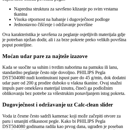
Napredna struktura za savršeno klizanje po svim vrstama
tkanina
Visoka otpornost na habanje i dugovječnost podloge
Jednostavno čišćenje i održavanje površine
Ova karakteristika je savršena za peglanje osjetljivih materijala gdje
je potreban nježan dodir, ali i za brze pokrete preko velikih površina
poput posteljine.
Moćan udar pare za najteže izazove
Kada se suočite sa suhim i tvrdim naborima na pamuku ili lanu,
standardno peglanje često nije dovoljno. PHILIPS Pegla
DST504080 nudi kontinuirani ispust pare do 45 g/min, dok dodatni
udar pare od 200 g prodire duboko u vlakna tkanine. Ovaj snažni
impuls pare omekšava materijal iznutra, čineći ga podložnim
oblikovanju bez potrebe za višestrukim ponavljanjem istog pokreta.
Dugovječnost i održavanje uz Calc-clean slider
Voda iz česme često sadrži kamenac koji može začepiti otvore za
paru i smanjiti efikasnost pegle. Kako bi PHILIPS Pegla
DST504080 godinama radila kao prvog dana, ugrađen je poseban