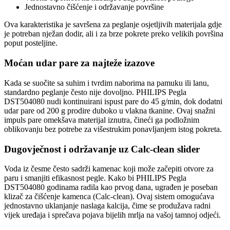
Jednostavno čišćenje i održavanje površine
Ova karakteristika je savršena za peglanje osjetljivih materijala gdje
je potreban nježan dodir, ali i za brze pokrete preko velikih površina
poput posteljine.
Moćan udar pare za najteže izazove
Kada se suočite sa suhim i tvrdim naborima na pamuku ili lanu,
standardno peglanje često nije dovoljno. PHILIPS Pegla
DST504080 nudi kontinuirani ispust pare do 45 g/min, dok dodatni
udar pare od 200 g prodire duboko u vlakna tkanine. Ovaj snažni
impuls pare omekšava materijal iznutra, čineći ga podložnim
oblikovanju bez potrebe za višestrukim ponavljanjem istog pokreta.
Dugovječnost i održavanje uz Calc-clean slider
Voda iz česme često sadrži kamenac koji može začepiti otvore za
paru i smanjiti efikasnost pegle. Kako bi PHILIPS Pegla
DST504080 godinama radila kao prvog dana, ugrađen je poseban
klizač za čišćenje kamenca (Calc-clean). Ovaj sistem omogućava
jednostavno uklanjanje naslaga kalcija, čime se produžava radni
vijek uređaja i sprečava pojava bijelih mrlja na vašoj tamnoj odjeći.