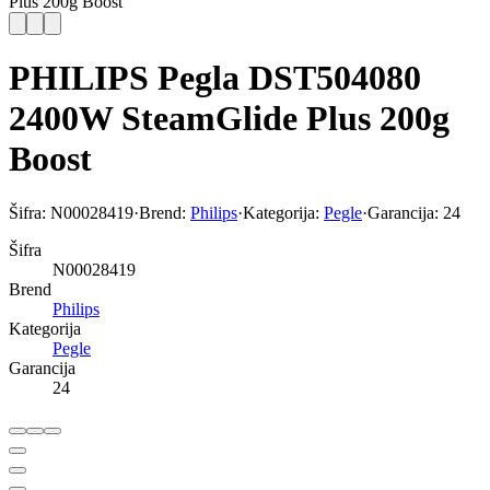
Plus 200g Boost
PHILIPS Pegla DST504080
2400W SteamGlide Plus 200g
Boost
Šifra:
N00028419
·
Brend:
Philips
·
Kategorija:
Pegle
·
Garancija:
24
Šifra
N00028419
Brend
Philips
Kategorija
Pegle
Garancija
24