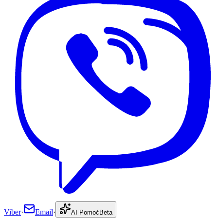
Viber
·
Email
·
AI Pomoć
Beta