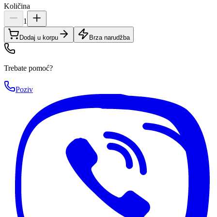
Količina
1
Dodaj u korpu
Brza narudžba
Trebate pomoć?
Poziv