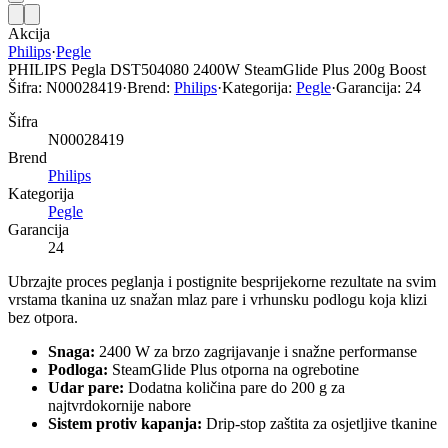
Akcija
Philips
·
Pegle
PHILIPS Pegla DST504080 2400W SteamGlide Plus 200g Boost
Šifra:
N00028419
·
Brend:
Philips
·
Kategorija:
Pegle
·
Garancija:
24
Šifra
N00028419
Brend
Philips
Kategorija
Pegle
Garancija
24
Ubrzajte proces peglanja i postignite besprijekorne rezultate na svim
vrstama tkanina uz snažan mlaz pare i vrhunsku podlogu koja klizi
bez otpora.
Snaga:
2400 W za brzo zagrijavanje i snažne performanse
Podloga:
SteamGlide Plus otporna na ogrebotine
Udar pare:
Dodatna količina pare do 200 g za
najtvrdokornije nabore
Sistem protiv kapanja:
Drip-stop zaštita za osjetljive tkanine