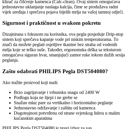
klizač za čišćenje kamenca (Calc-clean). Ovaj sistem omogućava
jednostavno uklanjanje naslaga kalcija, čime se produžava radni
vijek uređaja i sprečava pojava bijelih mrlja na vašoj tamnoj odjeći.
Sigurnost i praktičnost u svakom pokretu
Dizajnirana s fokusom na korisnika, ova pegla posjeduje Drip-stop
sistem koji sprečava kapanje vode pri niskim temperaturama. To
znači da možete peglati osjetljive tkanine bez straha od vodenih
mrlja koje se teško suše. Također, ergonomska drška sa teksturom
omogućava siguran hvat, smanjujući zamor ruke tokom dužih sesija
peglanja.
Zašto odabrati PHILIPS Pegla DST504080?
Ako tražite proizvod koji nudi:
Brzo zagrijavanje i vrhunsku snagu od 2400 W
Podlogu koja ne lijepi i ne grebe se
Snažan mlaz pare za vertikalno i horizontalno peglanje
Jednostavno održavanje i zaštitu od kamenca
Dugotrajnost potvrđenu od strane svjetskog lidera u malim
kućanskim aparatima
PHILIPS Pegla DST504080 je pravi izbor za vas.