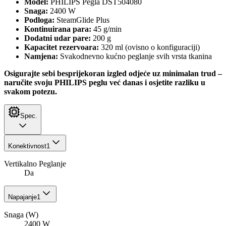
Model:
PHILIPS Pegla DST504080
Snaga:
2400 W
Podloga:
SteamGlide Plus
Kontinuirana para:
45 g/min
Dodatni udar pare:
200 g
Kapacitet rezervoara:
320 ml (ovisno o konfiguraciji)
Namjena:
Svakodnevno kućno peglanje svih vrsta tkanina
Osigurajte sebi besprijekoran izgled odjeće uz minimalan trud –
naručite svoju PHILIPS peglu već danas i osjetite razliku u
svakom potezu.
Spec.
Konektivnost
1
Vertikalno Peglanje
Da
Napajanje
1
Snaga (W)
2400 W