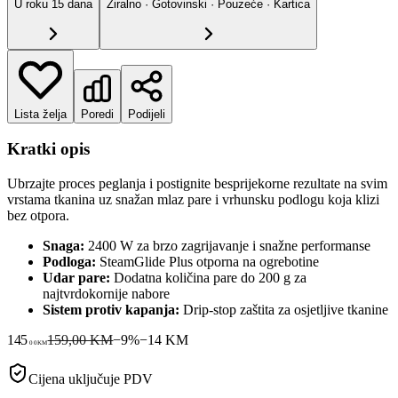
U roku
15
dana
Žiralno · Gotovinski · Pouzeće · Kartica
Lista želja
Poredi
Podijeli
Kratki opis
Ubrzajte proces peglanja i postignite besprijekorne rezultate na svim
vrstama tkanina uz snažan mlaz pare i vrhunsku podlogu koja klizi
bez otpora.
Snaga:
2400 W za brzo zagrijavanje i snažne performanse
Podloga:
SteamGlide Plus otporna na ogrebotine
Udar pare:
Dodatna količina pare do 200 g za
najtvrdokornije nabore
Sistem protiv kapanja:
Drip-stop zaštita za osjetljive tkanine
145
159,00 KM
−
9
%
−
14
KM
00
KM
Cijena uključuje PDV