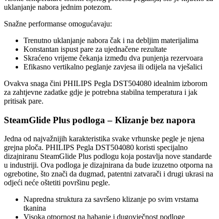
uklanjanje nabora jednim potezom.
Snažne performanse omogućavaju:
Trenutno uklanjanje nabora čak i na debljim materijalima
Konstantan ispust pare za ujednačene rezultate
Skraćeno vrijeme čekanja između dva punjenja rezervoara
Efikasno vertikalno peglanje zavjesa ili odijela na vješalici
Ovakva snaga čini PHILIPS Pegla DST504080 idealnim izborom
za zahtjevne zadatke gdje je potrebna stabilna temperatura i jak
pritisak pare.
SteamGlide Plus podloga – Klizanje bez napora
Jedna od najvažnijih karakteristika svake vrhunske pegle je njena
grejna ploča. PHILIPS Pegla DST504080 koristi specijalno
dizajniranu SteamGlide Plus podlogu koja postavlja nove standarde
u industriji. Ova podloga je dizajnirana da bude izuzetno otporna na
ogrebotine, što znači da dugmad, patentni zatvarači i drugi ukrasi na
odjeći neće oštetiti površinu pegle.
Napredna struktura za savršeno klizanje po svim vrstama
tkanina
Visoka otpornost na habanje i dugovječnost podloge