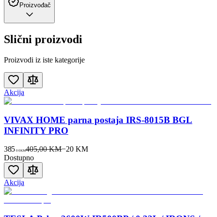
Proizvođač
Slični proizvodi
Proizvodi iz iste kategorije
Akcija
VIVAX HOME parna postaja IRS-8015B BGL
INFINITY PRO
385
405,00 KM
−
20
KM
00
KM
Dostupno
Akcija