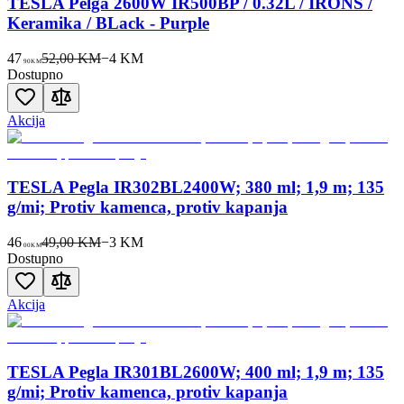
TESLA Pelga 2600W IR500BP / 0.32L / IRONS /
Keramika / BLack - Purple
47
52,00 KM
−
4
KM
90
KM
Dostupno
Akcija
TESLA Pegla IR302BL2400W; 380 ml; 1,9 m; 135
g/mi; Protiv kamenca, protiv kapanja
46
49,00 KM
−
3
KM
00
KM
Dostupno
Akcija
TESLA Pegla IR301BL2600W; 400 ml; 1,9 m; 135
g/mi; Protiv kamenca, protiv kapanja