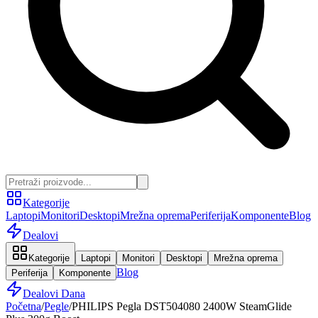
Kategorije
Laptopi
Monitori
Desktopi
Mrežna oprema
Periferija
Komponente
Blog
Dealovi
Kategorije
Laptopi
Monitori
Desktopi
Mrežna oprema
Blog
Periferija
Komponente
Dealovi Dana
Početna
/
Pegle
/
PHILIPS Pegla DST504080 2400W SteamGlide