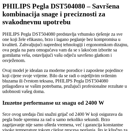
PHILIPS Pegla DST504080 – Savršena
kombinacija snage i preciznosti za
svakodnevnu upotrebu
PHILIPS Pegla DST504080 predstavlja vrhunsko rješenje za sve
one koji žele efikasno, brzo i lagano peglanje bez kompromisa u
kvaliteti. Zahvaljujući naprednoj tehnologiji i ergonomskom dizajnu,
ova pegla na paru omogućava vam da se s lakoćom izborite sa
gomilama veša, ostavljajući vašu odjeću savršeno glatkom i
osvježenom.
Ovaj model je idealan za moderne porodice i zaposlene pojedince
koji cijene svoje vrijeme. Bilo da se radi o osjetljivim svilenim
bluzama ili čvrstom teksasu, PHILIPS Pegla DST504080
prilagođava se vašim potrebama, pružajući profesionalne rezultate u
udobnosti vašeg doma.
Izuzetne performanse uz snagu od 2400 W
Srce ovog uređaja čini snažni grijač od 2400 W koji osigurava da
pegla bude spremna za rad u samo nekoliko sekundi. Brzo
zagrijavanje nije samo ušteda vremena, već i garancija konstantne
visoke temperature tokom cijelog procesa peglanja, što je ključno za