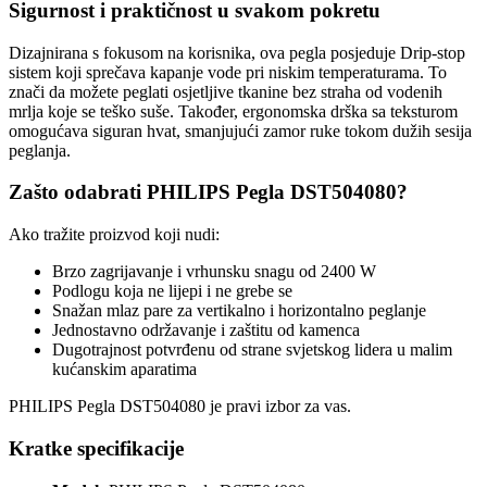
Sigurnost i praktičnost u svakom pokretu
Dizajnirana s fokusom na korisnika, ova pegla posjeduje Drip-stop
sistem koji sprečava kapanje vode pri niskim temperaturama. To
znači da možete peglati osjetljive tkanine bez straha od vodenih
mrlja koje se teško suše. Također, ergonomska drška sa teksturom
omogućava siguran hvat, smanjujući zamor ruke tokom dužih sesija
peglanja.
Zašto odabrati PHILIPS Pegla DST504080?
Ako tražite proizvod koji nudi:
Brzo zagrijavanje i vrhunsku snagu od 2400 W
Podlogu koja ne lijepi i ne grebe se
Snažan mlaz pare za vertikalno i horizontalno peglanje
Jednostavno održavanje i zaštitu od kamenca
Dugotrajnost potvrđenu od strane svjetskog lidera u malim
kućanskim aparatima
PHILIPS Pegla DST504080 je pravi izbor za vas.
Kratke specifikacije