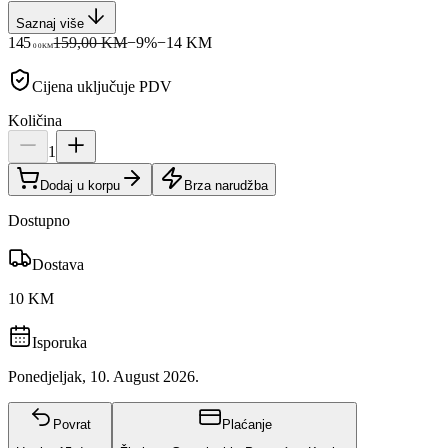
Saznaj više
145
159,00 KM
−
9
%
−
14
KM
00
KM
Cijena uključuje PDV
Količina
1
Dodaj u korpu
Brza narudžba
Dostupno
Dostava
10 KM
Isporuka
Ponedjeljak, 10. August 2026.
Povrat
Plaćanje