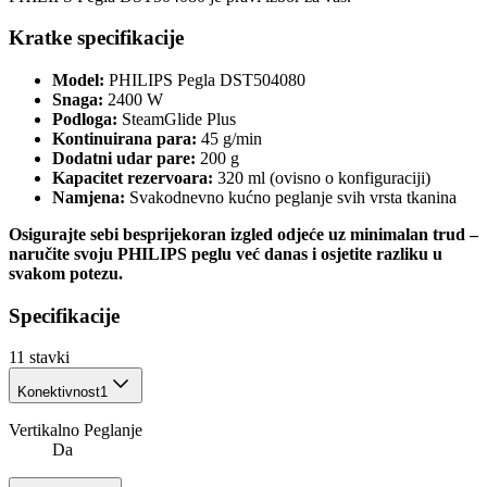
Kratke specifikacije
Model:
PHILIPS Pegla DST504080
Snaga:
2400 W
Podloga:
SteamGlide Plus
Kontinuirana para:
45 g/min
Dodatni udar pare:
200 g
Kapacitet rezervoara:
320 ml (ovisno o konfiguraciji)
Namjena:
Svakodnevno kućno peglanje svih vrsta tkanina
Osigurajte sebi besprijekoran izgled odjeće uz minimalan trud –
naručite svoju PHILIPS peglu već danas i osjetite razliku u
svakom potezu.
Specifikacije
11
stavki
Konektivnost
1
Vertikalno Peglanje
Da