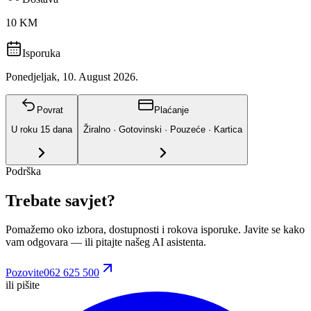
10 KM
Isporuka
Ponedjeljak, 10. August 2026.
Povrat
Plaćanje
U roku
15
dana
Žiralno · Gotovinski · Pouzeće · Kartica
Podrška
Trebate savjet?
Pomažemo oko izbora, dostupnosti i rokova isporuke. Javite se kako
vam odgovara
— ili pitajte našeg AI asistenta.
Pozovite
062 625 500
ili pišite