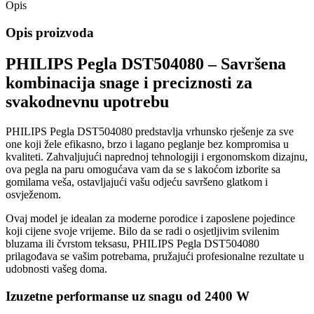
Opis
Opis proizvoda
PHILIPS Pegla DST504080 – Savršena
kombinacija snage i preciznosti za
svakodnevnu upotrebu
PHILIPS Pegla DST504080 predstavlja vrhunsko rješenje za sve
one koji žele efikasno, brzo i lagano peglanje bez kompromisa u
kvaliteti. Zahvaljujući naprednoj tehnologiji i ergonomskom dizajnu,
ova pegla na paru omogućava vam da se s lakoćom izborite sa
gomilama veša, ostavljajući vašu odjeću savršeno glatkom i
osvježenom.
Ovaj model je idealan za moderne porodice i zaposlene pojedince
koji cijene svoje vrijeme. Bilo da se radi o osjetljivim svilenim
bluzama ili čvrstom teksasu, PHILIPS Pegla DST504080
prilagođava se vašim potrebama, pružajući profesionalne rezultate u
udobnosti vašeg doma.
Izuzetne performanse uz snagu od 2400 W