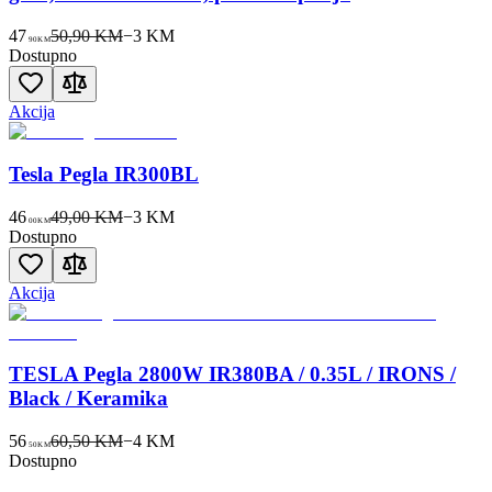
47
50,90 KM
−
3
KM
90
KM
Dostupno
Akcija
Tesla Pegla IR300BL
46
49,00 KM
−
3
KM
00
KM
Dostupno
Akcija
TESLA Pegla 2800W IR380BA / 0.35L / IRONS /
Black / Keramika
56
60,50 KM
−
4
KM
50
KM
Dostupno