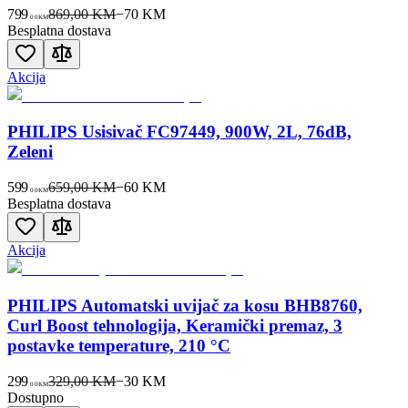
799
869,00 KM
−
70
KM
00
KM
Besplatna dostava
Akcija
PHILIPS Usisivač FC97449, 900W, 2L, 76dB,
Zeleni
599
659,00 KM
−
60
KM
00
KM
Besplatna dostava
Akcija
PHILIPS Automatski uvijač za kosu BHB8760,
Curl Boost tehnologija, Keramički premaz, 3
postavke temperature, 210 °C
299
329,00 KM
−
30
KM
00
KM
Dostupno