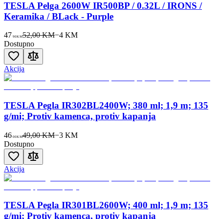
TESLA Pelga 2600W IR500BP / 0.32L / IRONS /
Keramika / BLack - Purple
47
52,00 KM
−
4
KM
90
KM
Dostupno
Akcija
TESLA Pegla IR302BL2400W; 380 ml; 1,9 m; 135
g/mi; Protiv kamenca, protiv kapanja
46
49,00 KM
−
3
KM
00
KM
Dostupno
Akcija
TESLA Pegla IR301BL2600W; 400 ml; 1,9 m; 135
g/mi; Protiv kamenca, protiv kapanja