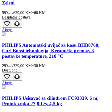
Zeleni
599
659,00 KM
−
60
KM
00
KM
Besplatna dostava
Akcija
PHILIPS Automatski uvijač za kosu BHB8760,
Curl Boost tehnologija, Keramički premaz, 3
postavke temperature, 210 °C
299
329,00 KM
−
30
KM
00
KM
Dostupno
Akcija
PHILIPS Usisavač sa cilindrom FC93339, 6 m,
Protok zraka 27,8 L/s, 4,5 kg