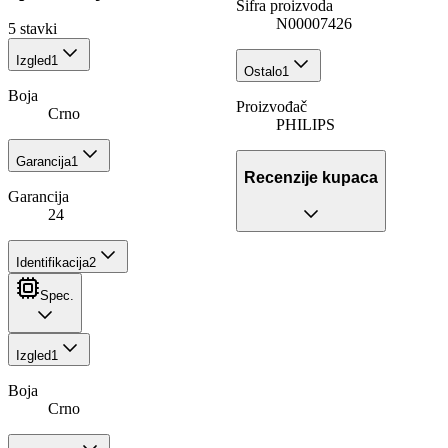
Šifra proizvoda
N00007426
5
stavki
Izgled
1
Ostalo
1
Boja
Proizvođač
Crno
PHILIPS
Garancija
1
Recenzije kupaca
Garancija
24
Identifikacija
2
Spec.
Izgled
1
Boja
Crno