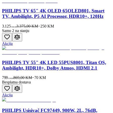
PHILIPS TV 65" 4K OLED 65OLED801, Smart
TV, Ambilight, P5 AI Processor, HDR10+, 120Hz
3.125
3.375,00 KM
−
250
KM
00
KM
Samo 2 na stanju
Akcija
PHILIPS TV 55" 4K LED 55PUS8001, Titan OS,
Ambilight, HDR10+, Dolby Atmos, HDMI 2.1
799
869,00 KM
−
70
KM
00
KM
Besplatna dostava
Akcija
PHILIPS Usisivač FC97449, 900W, 2L, 76dB,