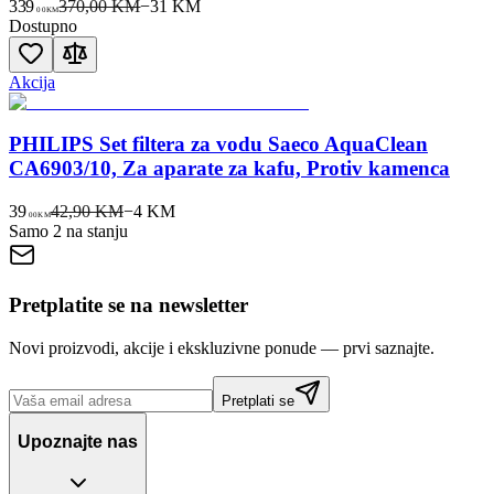
339
370,00 KM
−
31
KM
00
KM
Dostupno
Akcija
PHILIPS Set filtera za vodu Saeco AquaClean
CA6903/10, Za aparate za kafu, Protiv kamenca
39
42,90 KM
−
4
KM
00
KM
Samo 2 na stanju
Pretplatite se na newsletter
Novi proizvodi, akcije i ekskluzivne ponude — prvi saznajte.
Pretplati se
Upoznajte nas