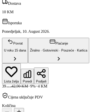
Dostava
10 KM
Isporuka
Ponedjeljak, 10. August 2026.
Povrat
Plaćanje
U roku
15
dana
Žiralno · Gotovinski · Pouzeće · Kartica
Lista želja
Poredi
Podijeli
39
42,90 KM
−
9
%
−
4
KM
00
KM
Cijena uključuje PDV
Količina