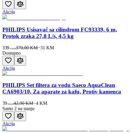
Akcija
PHILIPS Usisavač sa cilindrom FC93339, 6 m,
Protok zraka 27,8 L/s, 4,5 kg
339
370,00 KM
−
31
KM
00
KM
Dostupno
Akcija
PHILIPS Set filtera za vodu Saeco AquaClean
CA6903/10, Za aparate za kafu, Protiv kamenca
39
42,90 KM
−
4
KM
00
KM
Samo 2 na stanju
Akcija