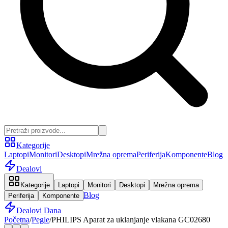
Kategorije
Laptopi
Monitori
Desktopi
Mrežna oprema
Periferija
Komponente
Blog
Dealovi
Kategorije
Laptopi
Monitori
Desktopi
Mrežna oprema
Blog
Periferija
Komponente
Dealovi Dana
Početna
/
Pegle
/
PHILIPS Aparat za uklanjanje vlakana GC02680