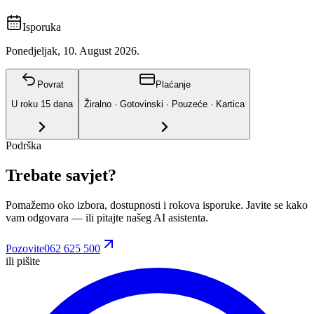
Isporuka
Ponedjeljak, 10. August 2026.
Povrat
Plaćanje
U roku
15
dana
Žiralno · Gotovinski · Pouzeće · Kartica
Podrška
Trebate savjet?
Pomažemo oko izbora, dostupnosti i rokova isporuke. Javite se kako
vam odgovara
— ili pitajte našeg AI asistenta.
Pozovite
062 625 500
ili pišite