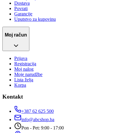
Dostava
Povrati
Garancije
Uputstvo za kupovinu
Moj račun
Prijava
Registracija
Moj nalog
Moje narudžbe
Lista želja
Korpa
Kontakt
+387 62 625 500
info@abcshop.ba
Pon - Pet: 9:00 - 17:00