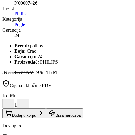
N00007426
Brend
Philips
Kategorija
Pegle
Garancija
24
Brend:
philips
Boja:
Crno
Garancija:
24
Proizvođač:
PHILIPS
39
42,90 KM
−
9
%
−
4
KM
00
KM
Cijena uključuje PDV
Količina
1
Dodaj u korpu
Brza narudžba
Dostupno