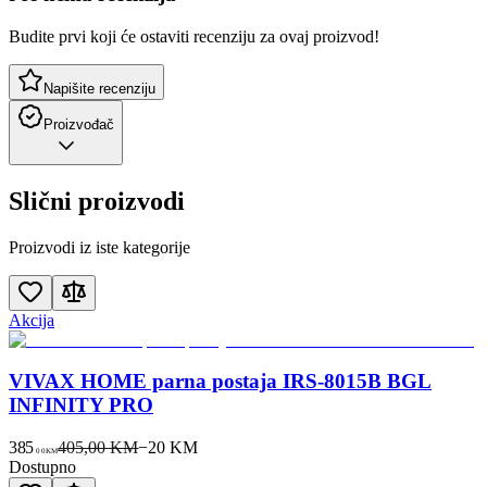
Budite prvi koji će ostaviti recenziju za ovaj proizvod!
Napišite recenziju
Proizvođač
Slični proizvodi
Proizvodi iz iste kategorije
Akcija
VIVAX HOME parna postaja IRS-8015B BGL
INFINITY PRO
385
405,00 KM
−
20
KM
00
KM
Dostupno