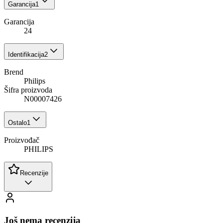
Garancija
1
Garancija
24
Identifikacija
2
Brend
Philips
Šifra proizvoda
N00007426
Ostalo
1
Proizvođač
PHILIPS
Recenzije
Još nema recenzija