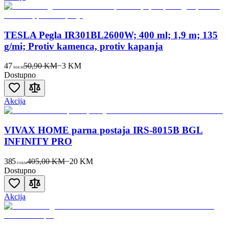
TESLA Pegla IR301BL2600W; 400 ml; 1,9 m; 135
g/mi; Protiv kamenca, protiv kapanja
47
50,90 KM
−
3
KM
90
KM
Dostupno
Akcija
VIVAX HOME parna postaja IRS-8015B BGL
INFINITY PRO
385
405,00 KM
−
20
KM
00
KM
Dostupno
Akcija