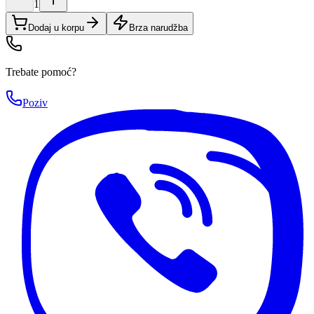
1
Dodaj u korpu
Brza narudžba
Trebate pomoć?
Poziv