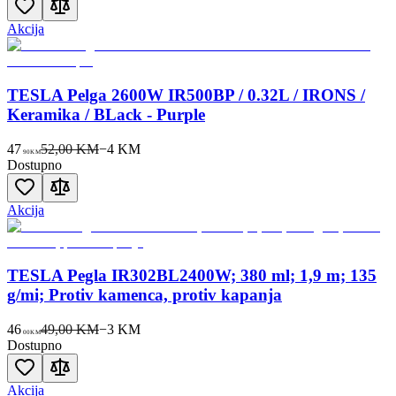
Akcija
TESLA Pelga 2600W IR500BP / 0.32L / IRONS /
Keramika / BLack - Purple
47
52,00 KM
−
4
KM
90
KM
Dostupno
Akcija
TESLA Pegla IR302BL2400W; 380 ml; 1,9 m; 135
g/mi; Protiv kamenca, protiv kapanja
46
49,00 KM
−
3
KM
00
KM
Dostupno
Akcija