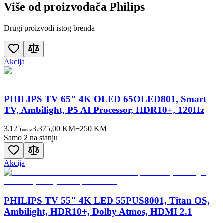
Više od proizvođača
Philips
Drugi proizvodi istog brenda
Akcija
PHILIPS TV 65" 4K OLED 65OLED801, Smart
TV, Ambilight, P5 AI Processor, HDR10+, 120Hz
3.125
3.375,00 KM
−
250
KM
00
KM
Samo 2 na stanju
Akcija
PHILIPS TV 55" 4K LED 55PUS8001, Titan OS,
Ambilight, HDR10+, Dolby Atmos, HDMI 2.1