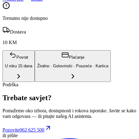
Trenutno nije dostupno
Dostava
10 KM
Povrat
Plaćanje
U roku
15
dana
Žiralno · Gotovinski · Pouzeće · Kartica
Podrška
Trebate savjet?
Pomažemo oko izbora, dostupnosti i rokova isporuke. Javite se kako
vam odgovara
— ili pitajte našeg AI asistenta.
Pozovite
062 625 500
ili pišite