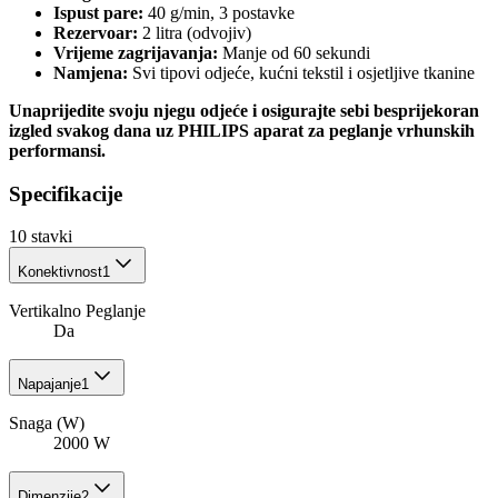
Ispust pare:
40 g/min, 3 postavke
Rezervoar:
2 litra (odvojiv)
Vrijeme zagrijavanja:
Manje od 60 sekundi
Namjena:
Svi tipovi odjeće, kućni tekstil i osjetljive tkanine
Unaprijedite svoju njegu odjeće i osigurajte sebi besprijekoran
izgled svakog dana uz PHILIPS aparat za peglanje vrhunskih
performansi.
Specifikacije
10
stavki
Konektivnost
1
Vertikalno Peglanje
Da
Napajanje
1
Snaga (W)
2000 W
Dimenzije
2