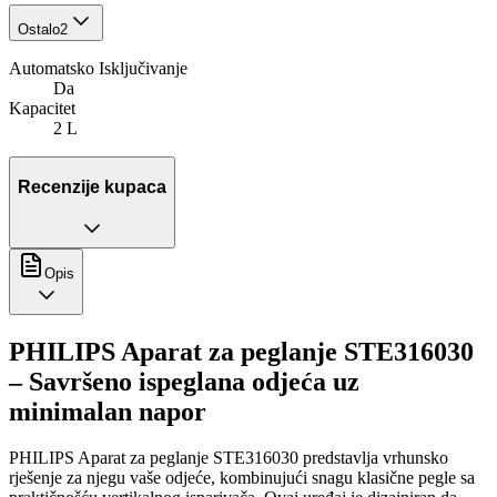
Ostalo
2
Automatsko Isključivanje
Da
Kapacitet
2 L
Recenzije kupaca
Opis
PHILIPS Aparat za peglanje STE316030
– Savršeno ispeglana odjeća uz
minimalan napor
PHILIPS Aparat za peglanje STE316030 predstavlja vrhunsko
rješenje za njegu vaše odjeće, kombinujući snagu klasične pegle sa