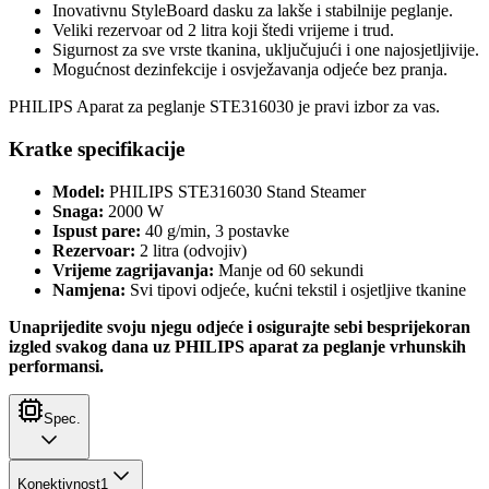
Inovativnu StyleBoard dasku za lakše i stabilnije peglanje.
Veliki rezervoar od 2 litra koji štedi vrijeme i trud.
Sigurnost za sve vrste tkanina, uključujući i one najosjetljivije.
Mogućnost dezinfekcije i osvježavanja odjeće bez pranja.
PHILIPS Aparat za peglanje STE316030 je pravi izbor za vas.
Kratke specifikacije
Model:
PHILIPS STE316030 Stand Steamer
Snaga:
2000 W
Ispust pare:
40 g/min, 3 postavke
Rezervoar:
2 litra (odvojiv)
Vrijeme zagrijavanja:
Manje od 60 sekundi
Namjena:
Svi tipovi odjeće, kućni tekstil i osjetljive tkanine
Unaprijedite svoju njegu odjeće i osigurajte sebi besprijekoran
izgled svakog dana uz PHILIPS aparat za peglanje vrhunskih
performansi.
Spec.
Konektivnost
1