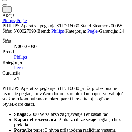
Akcija
Philips
·
Pegle
PHILIPS Aparat za peglanje STE316030 Stand Steamer 2000W
Šifra:
N00027090
·
Brend:
Philips
·
Kategorija:
Pegle
·
Garancija:
24
Šifra
N00027090
Brend
Philips
Kategorija
Pegle
Garancija
24
PHILIPS Aparat za peglanje STE316030 pruža profesionalne
rezultate peglanja u vašem domu uz minimalan napor zahvaljujući
snažnom kontinuiranom mlazu pare i inovativnoj nagibnoj
StyleBoard dasci.
Snaga:
2000 W za brzo zagrijavanje i efikasan rad
Kapacitet rezervoara:
2 litra za duže sesije peglanja bez
prekida
Postavke pare:
3 nivoa prilagođena različitim vrstama