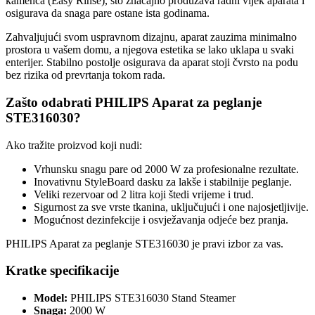
kamenca (Easy Rinse), što značajno produžava radni vijek aparata i
osigurava da snaga pare ostane ista godinama.
Zahvaljujući svom uspravnom dizajnu, aparat zauzima minimalno
prostora u vašem domu, a njegova estetika se lako uklapa u svaki
enterijer. Stabilno postolje osigurava da aparat stoji čvrsto na podu
bez rizika od prevrtanja tokom rada.
Zašto odabrati PHILIPS Aparat za peglanje
STE316030?
Ako tražite proizvod koji nudi:
Vrhunsku snagu pare od 2000 W za profesionalne rezultate.
Inovativnu StyleBoard dasku za lakše i stabilnije peglanje.
Veliki rezervoar od 2 litra koji štedi vrijeme i trud.
Sigurnost za sve vrste tkanina, uključujući i one najosjetljivije.
Mogućnost dezinfekcije i osvježavanja odjeće bez pranja.
PHILIPS Aparat za peglanje STE316030 je pravi izbor za vas.
Kratke specifikacije
Model:
PHILIPS STE316030 Stand Steamer
Snaga:
2000 W