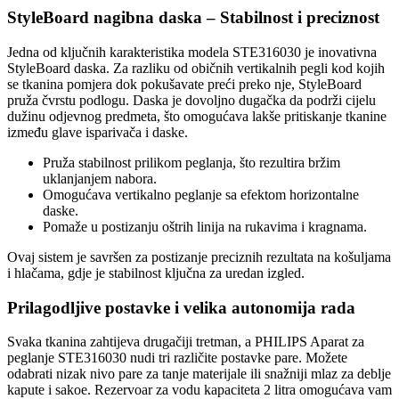
StyleBoard nagibna daska – Stabilnost i preciznost
Jedna od ključnih karakteristika modela STE316030 je inovativna
StyleBoard daska. Za razliku od običnih vertikalnih pegli kod kojih
se tkanina pomjera dok pokušavate preći preko nje, StyleBoard
pruža čvrstu podlogu. Daska je dovoljno dugačka da podrži cijelu
dužinu odjevnog predmeta, što omogućava lakše pritiskanje tkanine
između glave isparivača i daske.
Pruža stabilnost prilikom peglanja, što rezultira bržim
uklanjanjem nabora.
Omogućava vertikalno peglanje sa efektom horizontalne
daske.
Pomaže u postizanju oštrih linija na rukavima i kragnama.
Ovaj sistem je savršen za postizanje preciznih rezultata na košuljama
i hlačama, gdje je stabilnost ključna za uredan izgled.
Prilagodljive postavke i velika autonomija rada
Svaka tkanina zahtijeva drugačiji tretman, a PHILIPS Aparat za
peglanje STE316030 nudi tri različite postavke pare. Možete
odabrati nizak nivo pare za tanje materijale ili snažniji mlaz za deblje
kapute i sakoe. Rezervoar za vodu kapaciteta 2 litra omogućava vam