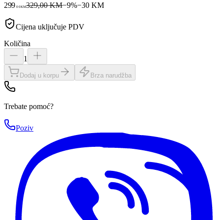
299
329,00 KM
−
9
%
−
30
KM
00
KM
Cijena uključuje PDV
Količina
1
Dodaj u korpu
Brza narudžba
Trebate pomoć?
Poziv