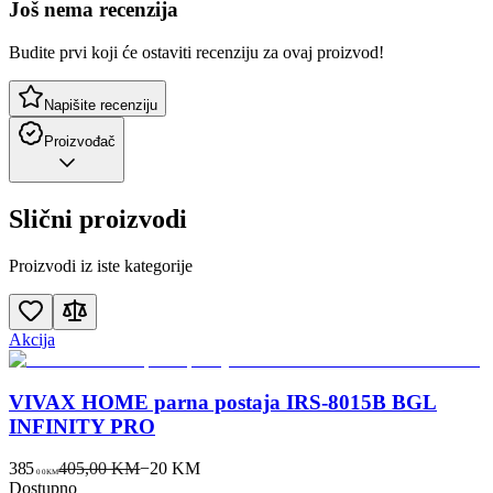
Još nema recenzija
Budite prvi koji će ostaviti recenziju za ovaj proizvod!
Napišite recenziju
Proizvođač
Slični proizvodi
Proizvodi iz iste kategorije
Akcija
VIVAX HOME parna postaja IRS-8015B BGL
INFINITY PRO
385
405,00 KM
−
20
KM
00
KM
Dostupno