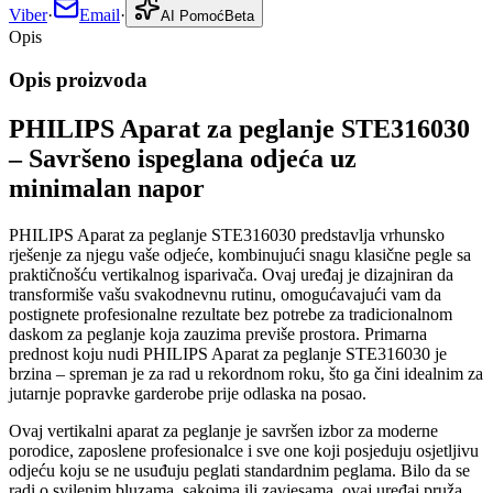
Viber
·
Email
·
AI Pomoć
Beta
Opis
Opis proizvoda
PHILIPS Aparat za peglanje STE316030
– Savršeno ispeglana odjeća uz
minimalan napor
PHILIPS Aparat za peglanje STE316030 predstavlja vrhunsko
rješenje za njegu vaše odjeće, kombinujući snagu klasične pegle sa
praktičnošću vertikalnog isparivača. Ovaj uređaj je dizajniran da
transformiše vašu svakodnevnu rutinu, omogućavajući vam da
postignete profesionalne rezultate bez potrebe za tradicionalnom
daskom za peglanje koja zauzima previše prostora. Primarna
prednost koju nudi PHILIPS Aparat za peglanje STE316030 je
brzina – spreman je za rad u rekordnom roku, što ga čini idealnim za
jutarnje popravke garderobe prije odlaska na posao.
Ovaj vertikalni aparat za peglanje je savršen izbor za moderne
porodice, zaposlene profesionalce i sve one koji posjeduju osjetljivu
odjeću koju se ne usuđuju peglati standardnim peglama. Bilo da se
radi o svilenim bluzama, sakoima ili zavjesama, ovaj uređaj pruža