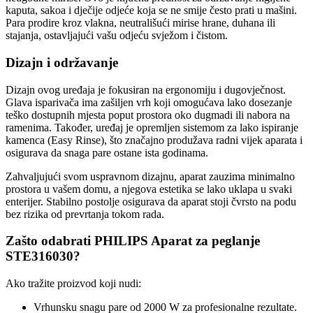
kaputa, sakoa i dječije odjeće koja se ne smije često prati u mašini.
Para prodire kroz vlakna, neutrališući mirise hrane, duhana ili
stajanja, ostavljajući vašu odjeću svježom i čistom.
Dizajn i održavanje
Dizajn ovog uređaja je fokusiran na ergonomiju i dugovječnost.
Glava isparivača ima zašiljen vrh koji omogućava lako dosezanje
teško dostupnih mjesta poput prostora oko dugmadi ili nabora na
ramenima. Također, uređaj je opremljen sistemom za lako ispiranje
kamenca (Easy Rinse), što značajno produžava radni vijek aparata i
osigurava da snaga pare ostane ista godinama.
Zahvaljujući svom uspravnom dizajnu, aparat zauzima minimalno
prostora u vašem domu, a njegova estetika se lako uklapa u svaki
enterijer. Stabilno postolje osigurava da aparat stoji čvrsto na podu
bez rizika od prevrtanja tokom rada.
Zašto odabrati PHILIPS Aparat za peglanje
STE316030?
Ako tražite proizvod koji nudi:
Vrhunsku snagu pare od 2000 W za profesionalne rezultate.