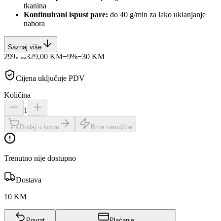
tkanina
Kontinuirani ispust pare:
do 40 g/min za lako uklanjanje
nabora
Saznaj više
299
329,00 KM
−
9
%
−
30
KM
00
KM
Cijena uključuje PDV
Količina
1
Dodaj u korpu
Brza narudžba
Trenutno nije dostupno
Dostava
10 KM
Povrat
Plaćanje