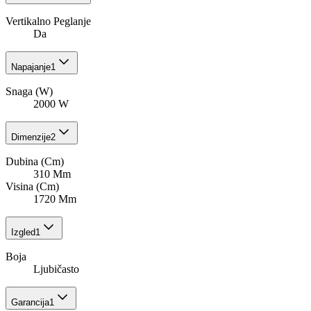
Vertikalno Peglanje
Da
Napajanje
1
Snaga (W)
2000 W
Dimenzije
2
Dubina (Cm)
310 Mm
Visina (Cm)
1720 Mm
Izgled
1
Boja
Ljubičasto
Garancija
1