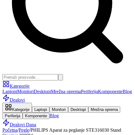
Kategorije
Laptopi
Monitori
Desktopi
Mrežna oprema
Periferija
Komponente
Blog
Dealovi
Kategorije
Laptopi
Monitori
Desktopi
Mrežna oprema
Blog
Periferija
Komponente
Dealovi Dana
Početna
/
Pegle
/
PHILIPS Aparat za peglanje STE316030 Stand