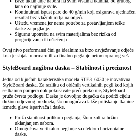
Brzo uklanjanje nabora na svim vrstama tkanina, od grubog
lana do najfinije svile.
Kontinuirani ispust pare do 40 g/min koji osigurava ujednačen
rezultat bez vlažnih mrlja na odjeći.
Uštedu vremena jer nema potrebe za postavljanjem teške
daske za peglanje.
Sigurnu upotrebu na svim materijalima bez rizika od
progorijevanja ili oštećenja.
Ovaj nivo performansi čini ga idealnim za brzo osvježavanje odjeće
koja je stajala u ormaru ili za finalno peglanje netom opranog veša.
StyleBoard nagibna daska – Stabilnost i preciznost
Jedna od ključnih karakteristika modela STE316030 je inovativna
StyleBoard daska. Za razliku od običnih vertikalnih pegli kod kojih
se tkanina pomjera dok pokušavate preći preko nje, StyleBoard
pruža čvrstu podlogu. Daska je dovoljno dugačka da podrži cijelu
dužinu odjevnog predmeta, što omogućava lakše pritiskanje tkanine
između glave isparivača i daske.
Pruža stabilnost prilikom peglanja, što rezultira bržim
uklanjanjem nabora.
Omogućava vertikalno peglanje sa efektom horizontalne
daske.