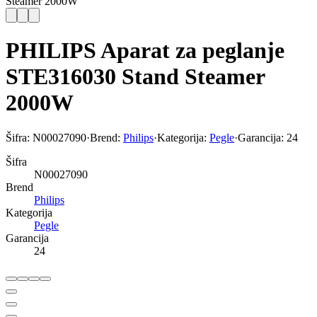
Steamer 2000W
PHILIPS Aparat za peglanje
STE316030 Stand Steamer
2000W
Šifra:
N00027090
·
Brend:
Philips
·
Kategorija:
Pegle
·
Garancija:
24
Šifra
N00027090
Brend
Philips
Kategorija
Pegle
Garancija
24