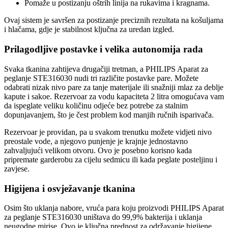
Pomaže u postizanju oštrih linija na rukavima i kragnama.
Ovaj sistem je savršen za postizanje preciznih rezultata na košuljama
i hlačama, gdje je stabilnost ključna za uredan izgled.
Prilagodljive postavke i velika autonomija rada
Svaka tkanina zahtijeva drugačiji tretman, a PHILIPS Aparat za
peglanje STE316030 nudi tri različite postavke pare. Možete
odabrati nizak nivo pare za tanje materijale ili snažniji mlaz za deblje
kapute i sakoe. Rezervoar za vodu kapaciteta 2 litra omogućava vam
da ispeglate veliku količinu odjeće bez potrebe za stalnim
dopunjavanjem, što je čest problem kod manjih ručnih isparivača.
Rezervoar je providan, pa u svakom trenutku možete vidjeti nivo
preostale vode, a njegovo punjenje je krajnje jednostavno
zahvaljujući velikom otvoru. Ovo je posebno korisno kada
pripremate garderobu za cijelu sedmicu ili kada peglate posteljinu i
zavjese.
Higijena i osvježavanje tkanina
Osim što uklanja nabore, vruća para koju proizvodi PHILIPS Aparat
za peglanje STE316030 uništava do 99,9% bakterija i uklanja
neugodne mirise. Ovo je ključna prednost za održavanje higijene