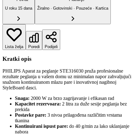
U roku
15
dana
Žiralno · Gotovinski · Pouzeće · Kartica
Lista želja
Poredi
Podijeli
Kratki opis
PHILIPS Aparat za peglanje STE316030 pruža profesionalne
rezultate peglanja u vašem domu uz minimalan napor zahvaljujući
snažnom kontinuiranom mlazu pare i inovativnoj nagibnoj
StyleBoard dasci.
Snaga:
2000 W za brzo zagrijavanje i efikasan rad
Kapacitet rezervoara:
2 litra za duže sesije peglanja bez
prekida
Postavke pare:
3 nivoa prilagođena različitim vrstama
tkanina
Kontinuirani ispust pare:
do 40 g/min za lako uklanjanje
nabora