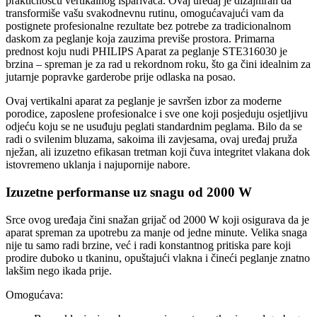
praktičnošću vertikalnog isparivača. Ovaj uređaj je dizajniran da
transformiše vašu svakodnevnu rutinu, omogućavajući vam da
postignete profesionalne rezultate bez potrebe za tradicionalnom
daskom za peglanje koja zauzima previše prostora. Primarna
prednost koju nudi PHILIPS Aparat za peglanje STE316030 je
brzina – spreman je za rad u rekordnom roku, što ga čini idealnim za
jutarnje popravke garderobe prije odlaska na posao.
Ovaj vertikalni aparat za peglanje je savršen izbor za moderne
porodice, zaposlene profesionalce i sve one koji posjeduju osjetljivu
odjeću koju se ne usuđuju peglati standardnim peglama. Bilo da se
radi o svilenim bluzama, sakoima ili zavjesama, ovaj uređaj pruža
nježan, ali izuzetno efikasan tretman koji čuva integritet vlakana dok
istovremeno uklanja i najupornije nabore.
Izuzetne performanse uz snagu od 2000 W
Srce ovog uređaja čini snažan grijač od 2000 W koji osigurava da je
aparat spreman za upotrebu za manje od jedne minute. Velika snaga
nije tu samo radi brzine, već i radi konstantnog pritiska pare koji
prodire duboko u tkaninu, opuštajući vlakna i čineći peglanje znatno
lakšim nego ikada prije.
Omogućava: