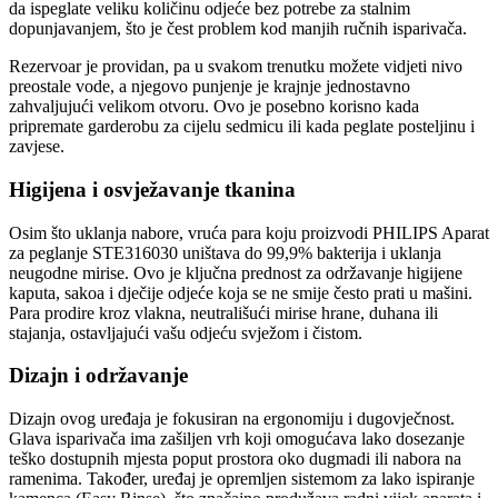
da ispeglate veliku količinu odjeće bez potrebe za stalnim
dopunjavanjem, što je čest problem kod manjih ručnih isparivača.
Rezervoar je providan, pa u svakom trenutku možete vidjeti nivo
preostale vode, a njegovo punjenje je krajnje jednostavno
zahvaljujući velikom otvoru. Ovo je posebno korisno kada
pripremate garderobu za cijelu sedmicu ili kada peglate posteljinu i
zavjese.
Higijena i osvježavanje tkanina
Osim što uklanja nabore, vruća para koju proizvodi PHILIPS Aparat
za peglanje STE316030 uništava do 99,9% bakterija i uklanja
neugodne mirise. Ovo je ključna prednost za održavanje higijene
kaputa, sakoa i dječije odjeće koja se ne smije često prati u mašini.
Para prodire kroz vlakna, neutrališući mirise hrane, duhana ili
stajanja, ostavljajući vašu odjeću svježom i čistom.
Dizajn i održavanje
Dizajn ovog uređaja je fokusiran na ergonomiju i dugovječnost.
Glava isparivača ima zašiljen vrh koji omogućava lako dosezanje
teško dostupnih mjesta poput prostora oko dugmadi ili nabora na
ramenima. Također, uređaj je opremljen sistemom za lako ispiranje