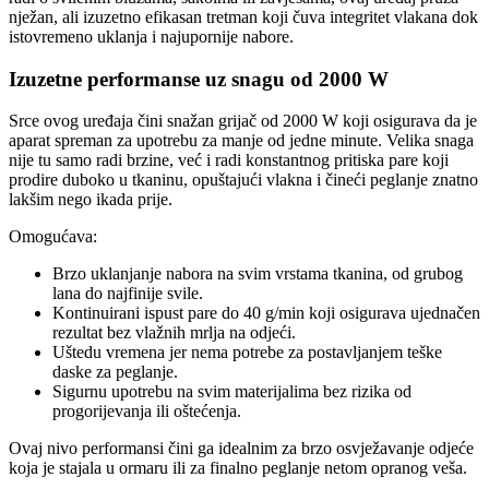
nježan, ali izuzetno efikasan tretman koji čuva integritet vlakana dok
istovremeno uklanja i najupornije nabore.
Izuzetne performanse uz snagu od 2000 W
Srce ovog uređaja čini snažan grijač od 2000 W koji osigurava da je
aparat spreman za upotrebu za manje od jedne minute. Velika snaga
nije tu samo radi brzine, već i radi konstantnog pritiska pare koji
prodire duboko u tkaninu, opuštajući vlakna i čineći peglanje znatno
lakšim nego ikada prije.
Omogućava:
Brzo uklanjanje nabora na svim vrstama tkanina, od grubog
lana do najfinije svile.
Kontinuirani ispust pare do 40 g/min koji osigurava ujednačen
rezultat bez vlažnih mrlja na odjeći.
Uštedu vremena jer nema potrebe za postavljanjem teške
daske za peglanje.
Sigurnu upotrebu na svim materijalima bez rizika od
progorijevanja ili oštećenja.
Ovaj nivo performansi čini ga idealnim za brzo osvježavanje odjeće
koja je stajala u ormaru ili za finalno peglanje netom opranog veša.