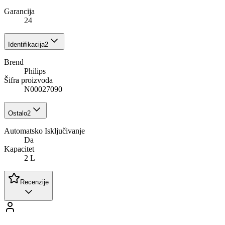
Garancija
24
Identifikacija
2
Brend
Philips
Šifra proizvoda
N00027090
Ostalo
2
Automatsko Isključivanje
Da
Kapacitet
2 L
Recenzije