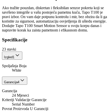
Ako tražite pouzdan, diskretan i fleksibilan senzor pokreta koji se
savršeno integriše u vašu postojeću pametnu kuću, Tapo T100 je
pravi izbor. On vam daje potpunu kontrolu i mir, bez obzira da li ga
koristite za sigurnost, automatizaciju osvjetljenja ili uštedu energije.
Dodajte Tapo T100 Smart Motion Sensor u svoju korpu danas i
napravite korak ka zaista pametnom i efikasnom domu.
Specifikacije
23
stavki
Izgled
1
Spoljašnja Boja
White
Garancija
4
Garancija
24 Mjeseci
Kriteriji Validacije Garancije
Serial Number
Povrat Proizvoda U Garanciji