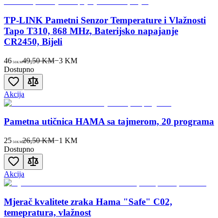
TP-LINK Pametni Senzor Temperature i Vlažnosti
Tapo T310, 868 MHz, Baterijsko napajanje
CR2450, Bijeli
46
49,50 KM
−
3
KM
50
KM
Dostupno
Akcija
Pametna utičnica HAMA sa tajmerom, 20 programa
25
26,50 KM
−
1
KM
50
KM
Dostupno
Akcija
Mjerač kvalitete zraka Hama "Safe" C02,
temepratura, vlažnost