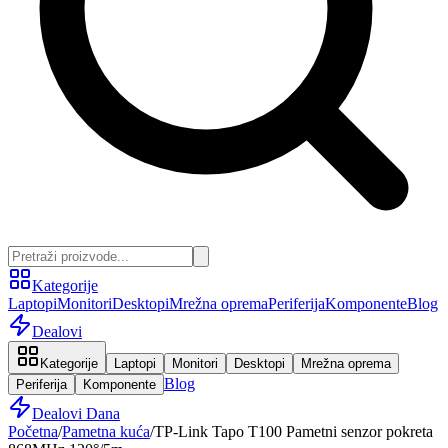
Kategorije
Laptopi
Monitori
Desktopi
Mrežna oprema
Periferija
Komponente
Blog
Dealovi
Kategorije
Laptopi
Monitori
Desktopi
Mrežna oprema
Blog
Periferija
Komponente
Dealovi Dana
Početna
/
Pametna kuća
/
TP-Link Tapo T100 Pametni senzor pokreta