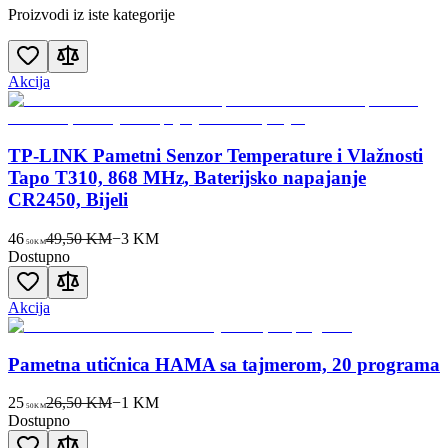
Proizvodi iz iste kategorije
Akcija
TP-LINK Pametni Senzor Temperature i Vlažnosti
Tapo T310, 868 MHz, Baterijsko napajanje
CR2450, Bijeli
46
49,50 KM
−
3
KM
50
KM
Dostupno
Akcija
Pametna utičnica HAMA sa tajmerom, 20 programa
25
26,50 KM
−
1
KM
50
KM
Dostupno