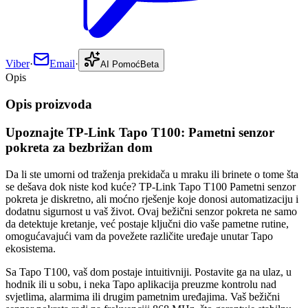
Viber
·
Email
·
AI Pomoć
Beta
Opis
Opis proizvoda
Upoznajte TP-Link Tapo T100: Pametni senzor
pokreta za bezbrižan dom
Da li ste umorni od traženja prekidača u mraku ili brinete o tome šta
se dešava dok niste kod kuće? TP-Link Tapo T100 Pametni senzor
pokreta je diskretno, ali moćno rješenje koje donosi automatizaciju i
dodatnu sigurnost u vaš život. Ovaj bežični senzor pokreta ne samo
da detektuje kretanje, već postaje ključni dio vaše pametne rutine,
omogućavajući vam da povežete različite uređaje unutar Tapo
ekosistema.
Sa Tapo T100, vaš dom postaje intuitivniji. Postavite ga na ulaz, u
hodnik ili u sobu, i neka Tapo aplikacija preuzme kontrolu nad
svjetlima, alarmima ili drugim pametnim uređajima. Vaš bežični