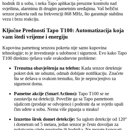
hodnik ili u sobu, i neka Tapo aplikacija preuzme kontrolu nad
svjetlima, alarmima ili drugim pametnim uređajima. Vaš bežični
senzor pokreta radi na frekvenciji 868 MHz, što garantuje stabilnu
vezu i brzu reakciju.
Ključne Prednosti Tapo T100: Automatizacija koja
vam štedi vrijeme i energiju
Kupovina pametnog senzora pokreta nije samo kupovina
tehnologije; to je investiranje u udobnost i sigurnost. Evo kako Tapo
T100 direktno rješava vaše svakodnevne probleme:
Trenutna obavještenja na telefon:
Kada senzor detektuje
pokret dok ste odsutni, odmah dobijate notifikaciju. Znaćete
šta se dešava u svakom trenutku, što je neprocjenjivo za
sigurnost doma.
Pametne akcije (Smart Actions):
Tapo T100 se ne
zaustavlja na detekciji. Povežite ga sa Tapo pametnom
sijalicom (prodaje se odvojeno) i podesite da se svjetlo upali
čim uđete u sobu. Nema više pipanja u mraku!
Izuzetno širok domet detekcije:
Sa uglom detekcije od 120°
i dometom od 5 metara, jedan senzor je često dovoljan za
pokrivanje cijele prostorije ili hodnika. Ne morate kupovati