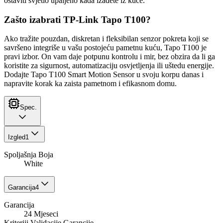
ostaviti svjetlo upaljeno kada izađete iz kuće.
Zašto izabrati TP-Link Tapo T100?
Ako tražite pouzdan, diskretan i fleksibilan senzor pokreta koji se
savršeno integriše u vašu postojeću pametnu kuću, Tapo T100 je
pravi izbor. On vam daje potpunu kontrolu i mir, bez obzira da li ga
koristite za sigurnost, automatizaciju osvjetljenja ili uštedu energije.
Dodajte Tapo T100 Smart Motion Sensor u svoju korpu danas i
napravite korak ka zaista pametnom i efikasnom domu.
Spec.
Izgled
1
Spoljašnja Boja
White
Garancija
4
Garancija
24 Mjeseci
Kriteriji Validacije Garancije