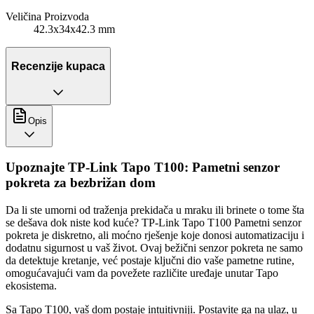
Veličina Proizvoda
42.3x34x42.3 mm
Recenzije kupaca
Opis
Upoznajte TP-Link Tapo T100: Pametni senzor
pokreta za bezbrižan dom
Da li ste umorni od traženja prekidača u mraku ili brinete o tome šta
se dešava dok niste kod kuće? TP-Link Tapo T100 Pametni senzor
pokreta je diskretno, ali moćno rješenje koje donosi automatizaciju i
dodatnu sigurnost u vaš život. Ovaj bežični senzor pokreta ne samo
da detektuje kretanje, već postaje ključni dio vaše pametne rutine,
omogućavajući vam da povežete različite uređaje unutar Tapo
ekosistema.
Sa Tapo T100, vaš dom postaje intuitivniji. Postavite ga na ulaz, u