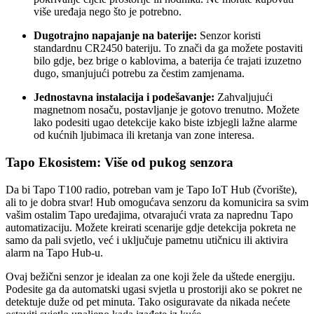
više uređaja nego što je potrebno.
Dugotrajno napajanje na baterije:
Senzor koristi
standardnu CR2450 bateriju. To znači da ga možete postaviti
bilo gdje, bez brige o kablovima, a baterija će trajati izuzetno
dugo, smanjujući potrebu za čestim zamjenama.
Jednostavna instalacija i podešavanje:
Zahvaljujući
magnetnom nosaču, postavljanje je gotovo trenutno. Možete
lako podesiti ugao detekcije kako biste izbjegli lažne alarme
od kućnih ljubimaca ili kretanja van zone interesa.
Tapo Ekosistem: Više od pukog senzora
Da bi Tapo T100 radio, potreban vam je Tapo IoT Hub (čvorište),
ali to je dobra stvar! Hub omogućava senzoru da komunicira sa svim
vašim ostalim Tapo uređajima, otvarajući vrata za naprednu Tapo
automatizaciju. Možete kreirati scenarije gdje detekcija pokreta ne
samo da pali svjetlo, već i uključuje pametnu utičnicu ili aktivira
alarm na Tapo Hub-u.
Ovaj bežični senzor je idealan za one koji žele da uštede energiju.
Podesite ga da automatski ugasi svjetla u prostoriji ako se pokret ne
detektuje duže od pet minuta. Tako osiguravate da nikada nećete