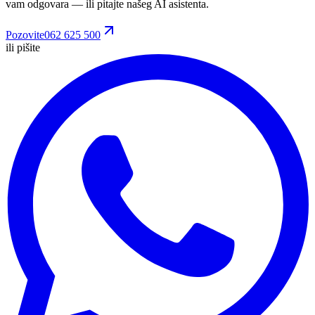
vam odgovara
— ili pitajte našeg AI asistenta.
Pozovite
062 625 500
ili pišite