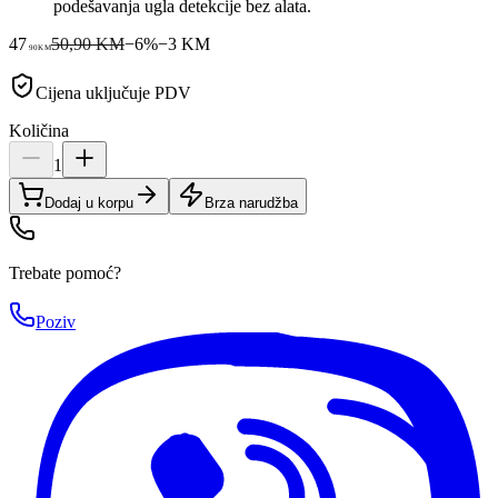
podešavanja ugla detekcije bez alata.
47
50,90 KM
−
6
%
−
3
KM
90
KM
Cijena uključuje PDV
Količina
1
Dodaj u korpu
Brza narudžba
Trebate pomoć?
Poziv