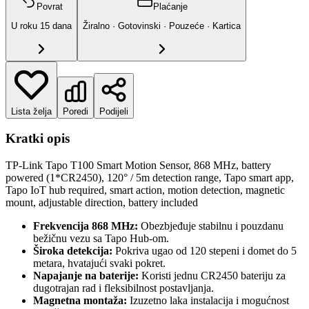
Povrat
Plaćanje
U roku
15
dana
Žiralno · Gotovinski · Pouzeće · Kartica
Lista želja
Poredi
Podijeli
Kratki opis
TP-Link Tapo T100 Smart Motion Sensor, 868 MHz, battery
powered (1*CR2450), 120° / 5m detection range, Tapo smart app,
Tapo IoT hub required, smart action, motion detection, magnetic
mount, adjustable direction, battery included
Frekvencija 868 MHz:
Obezbjeđuje stabilnu i pouzdanu
bežičnu vezu sa Tapo Hub-om.
Široka detekcija:
Pokriva ugao od 120 stepeni i domet do 5
metara, hvatajući svaki pokret.
Napajanje na baterije:
Koristi jednu CR2450 bateriju za
dugotrajan rad i fleksibilnost postavljanja.
Magnetna montaža:
Izuzetno laka instalacija i mogućnost