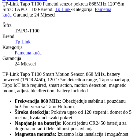
TP-Link Tapo T100 Pametni senzor pokreta 868MHz 120°/5m
Šifra:
TAPO-T100
·
Brend:
Tp Link
·
Kategorija:
Pametna
kuća
·
Garancija:
24 Mjeseci
Šifra
TAPO-T100
Brend
Tp Link
Kategorija
Pametna kuća
Garancija
24 Mjeseci
TP-Link Tapo T100 Smart Motion Sensor, 868 MHz, battery
powered (1*CR2450), 120° / 5m detection range, Tapo smart app,
Tapo IoT hub required, smart action, motion detection, magnetic
mount, adjustable direction, battery included
Frekvencija 868 MHz:
Obezbjeđuje stabilnu i pouzdanu
bežičnu vezu sa Tapo Hub-om.
Široka detekcija:
Pokriva ugao od 120 stepeni i domet do 5
metara, hvatajući svaki pokret.
Napajanje na baterije:
Koristi jednu CR2450 bateriju za
dugotrajan rad i fleksibilnost postavljanja.
Magnetna montaža:
Izuzetno laka instalacija i mogućnost