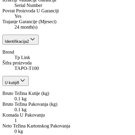
Serial Number
Povrat Proizvoda U Garanciji
Yes
Trajanje Garancije (Mjeseci)
24 month(s)
Identifikacija
2
Brend
Tp Link
Šifra proizvoda
TAPO-T100
U kutiji
8
Bruto Težina Kutije (kg)
0.1 kg
Bruto Težina Pakovanja (kg)
0.1 kg
Komada U Pakovanju
1
Neto Težina Kartonskog Pakovanja
0 kg