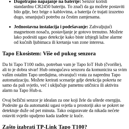
Dugotrajno napajanje na baterije:
Senzor koristi
standardnu CR2450 bateriju. To znači da ga možete postaviti
bilo gdje, bez brige o kablovima, a baterija će trajati izuzetno
dugo, smanjujući potrebu za čestim zamjenama.
Jednostavna instalacija i podešavanje:
Zahvaljujući
magnetnom nosaču, postavljanje je gotovo trenutno. Možete
lako podesiti ugao detekcije kako biste izbjegli lažne alarme
od kućnih ljubimaca ili kretanja van zone interesa.
Tapo Ekosistem: Više od pukog senzora
Da bi Tapo T100 radio, potreban vam je Tapo IoT Hub (čvorište),
ali to je dobra stvar! Hub omogućava senzoru da komunicira sa svim
vašim ostalim Tapo uređajima, otvarajući vrata za naprednu Tapo
automatizaciju. Možete kreirati scenarije gdje detekcija pokreta ne
samo da pali svjetlo, već i uključuje pametnu utičnicu ili aktivira
alarm na Tapo Hub-u.
Ovaj bežični senzor je idealan za one koji žele da uštede energiju.
Podesite ga da automatski ugasi svjetla u prostoriji ako se pokret ne
detektuje duže od pet minuta. Tako osiguravate da nikada nećete
ostaviti svjetlo upaljeno kada izađete iz kuće.
Zašto izabrati TP-Link Tapo T100?