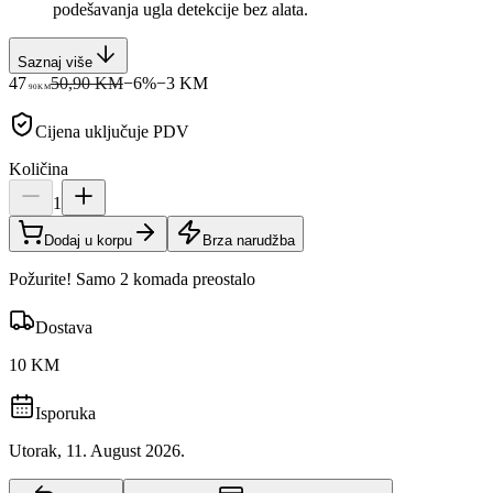
podešavanja ugla detekcije bez alata.
Saznaj više
47
50,90 KM
−
6
%
−
3
KM
90
KM
Cijena uključuje PDV
Količina
1
Dodaj u korpu
Brza narudžba
Požurite! Samo 2 komada preostalo
Dostava
10 KM
Isporuka
Utorak, 11. August 2026.