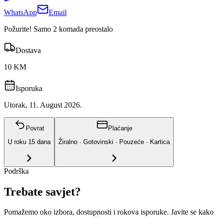
WhatsApp
Email
Požurite! Samo 2 komada preostalo
Dostava
10 KM
Isporuka
Utorak, 11. August 2026.
Povrat
Plaćanje
U roku
15
dana
Žiralno · Gotovinski · Pouzeće · Kartica
Podrška
Trebate savjet?
Pomažemo oko izbora, dostupnosti i rokova isporuke. Javite se kako