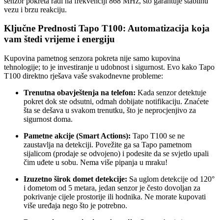
senzor pokreta radi na frekvenciji 868 MHz, što garantuje stabilnu
vezu i brzu reakciju.
Ključne Prednosti Tapo T100: Automatizacija koja
vam štedi vrijeme i energiju
Kupovina pametnog senzora pokreta nije samo kupovina
tehnologije; to je investiranje u udobnost i sigurnost. Evo kako Tapo
T100 direktno rješava vaše svakodnevne probleme:
Trenutna obavještenja na telefon:
Kada senzor detektuje
pokret dok ste odsutni, odmah dobijate notifikaciju. Znaćete
šta se dešava u svakom trenutku, što je neprocjenjivo za
sigurnost doma.
Pametne akcije (Smart Actions):
Tapo T100 se ne
zaustavlja na detekciji. Povežite ga sa Tapo pametnom
sijalicom (prodaje se odvojeno) i podesite da se svjetlo upali
čim uđete u sobu. Nema više pipanja u mraku!
Izuzetno širok domet detekcije:
Sa uglom detekcije od 120°
i dometom od 5 metara, jedan senzor je često dovoljan za
pokrivanje cijele prostorije ili hodnika. Ne morate kupovati
više uređaja nego što je potrebno.