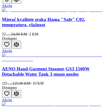
Akcija
Mjerač kvalitete zraka Hama "Safe" C02,
temepratura, vlažnost
52
54,00 KM
−
2
KM
00
KM
Dostupno
Akcija
AENO Hand Garment Steamer GS3 1500W
Detachable Water Tank 3 steam modes
115
125,00 KM
−
10
KM
00
KM
Dostupno
Akcija