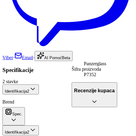
Viber
·
Email
·
AI Pomoć
Beta
Panzerglass
Šifra proizvoda
Specifikacije
P7352
2
stavke
Recenzije kupaca
Identifikacija
2
Brend
Spec.
Identifikacija
2