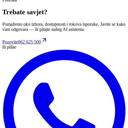
Trebate savjet?
Pomažemo oko izbora, dostupnosti i rokova isporuke. Javite se kako
vam odgovara
— ili pitajte našeg AI asistenta.
Pozovite
062 625 500
ili pišite