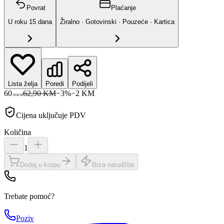
Povrat
Plaćanje
U roku
15
dana
Žiralno · Gotovinski · Pouzeće · Kartica
Lista želja
Poredi
Podijeli
60
62,90 KM
−
3
%
−
2
KM
90
KM
Cijena uključuje PDV
Količina
1
Dodaj u korpu
Brza narudžba
Trebate pomoć?
Poziv