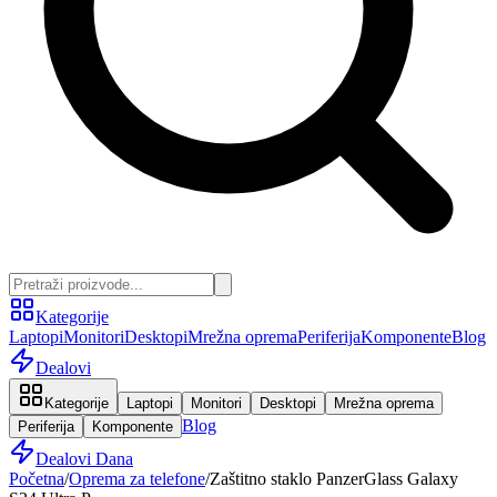
Kategorije
Laptopi
Monitori
Desktopi
Mrežna oprema
Periferija
Komponente
Blog
Dealovi
Kategorije
Laptopi
Monitori
Desktopi
Mrežna oprema
Blog
Periferija
Komponente
Dealovi Dana
Početna
/
Oprema za telefone
/
Zaštitno staklo PanzerGlass Galaxy