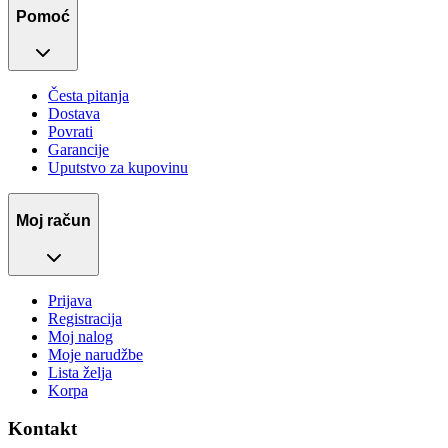
Pomoć
Česta pitanja
Dostava
Povrati
Garancije
Uputstvo za kupovinu
Moj račun
Prijava
Registracija
Moj nalog
Moje narudžbe
Lista želja
Korpa
Kontakt