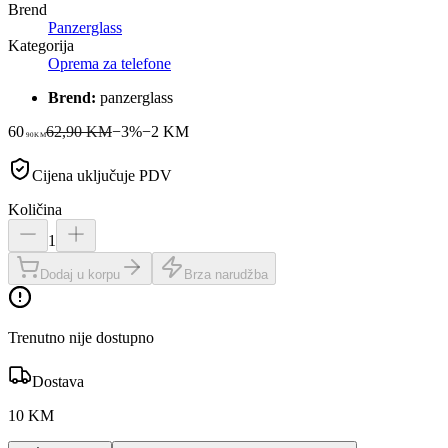
Brend
Panzerglass
Kategorija
Oprema za telefone
Brend:
panzerglass
60
62,90 KM
−
3
%
−
2
KM
90
KM
Cijena uključuje PDV
Količina
1
Dodaj u korpu
Brza narudžba
Trenutno nije dostupno
Dostava
10 KM