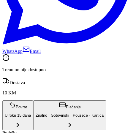
WhatsApp
Email
Trenutno nije dostupno
Dostava
10 KM
Povrat
Plaćanje
U roku
15
dana
Žiralno · Gotovinski · Pouzeće · Kartica
Podrška