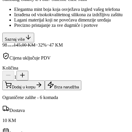
Elegantna mint boja koja osvježava izgled vašeg telefona
Izrađena od visokokvalitetnog silikona za izdržljivu zaštitu
Lagani materijal koji ne povećava dimenzije uređaja
Precizno pristajanje za sve dugmiće i portove
Saznaj više
98
145,00 KM
−
32
%
−
47
KM
00
KM
Cijena uključuje PDV
Količina
1
Dodaj u korpu
Brza narudžba
Ograničene zalihe - 6 komada
Dostava
10 KM