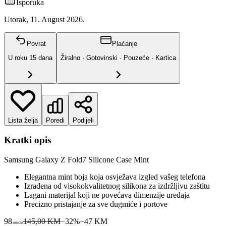
Isporuka
Utorak, 11. August 2026.
Povrat
Plaćanje
U roku
15
dana
Žiralno · Gotovinski · Pouzeće · Kartica
Lista želja
Poredi
Podijeli
Kratki opis
Samsung Galaxy Z Fold7 Silicone Case Mint
Elegantna mint boja koja osvježava izgled vašeg telefona
Izrađena od visokokvalitetnog silikona za izdržljivu zaštitu
Lagani materijal koji ne povećava dimenzije uređaja
Precizno pristajanje za sve dugmiće i portove
98
145,00 KM
−
32
%
−
47
KM
00
KM