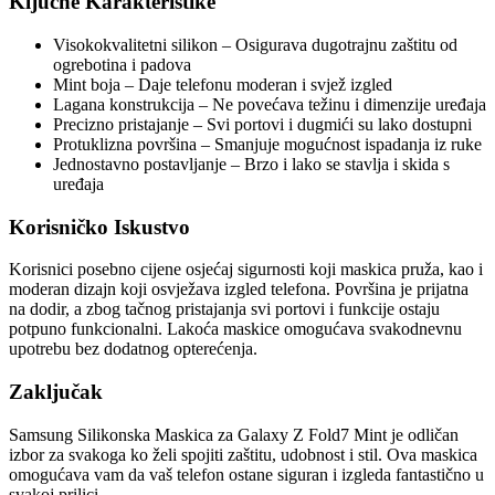
Ključne Karakteristike
Visokokvalitetni silikon – Osigurava dugotrajnu zaštitu od
ogrebotina i padova
Mint boja – Daje telefonu moderan i svjež izgled
Lagana konstrukcija – Ne povećava težinu i dimenzije uređaja
Precizno pristajanje – Svi portovi i dugmići su lako dostupni
Protuklizna površina – Smanjuje mogućnost ispadanja iz ruke
Jednostavno postavljanje – Brzo i lako se stavlja i skida s
uređaja
Korisničko Iskustvo
Korisnici posebno cijene osjećaj sigurnosti koji maskica pruža, kao i
moderan dizajn koji osvježava izgled telefona. Površina je prijatna
na dodir, a zbog tačnog pristajanja svi portovi i funkcije ostaju
potpuno funkcionalni. Lakoća maskice omogućava svakodnevnu
upotrebu bez dodatnog opterećenja.
Zaključak
Samsung Silikonska Maskica za Galaxy Z Fold7 Mint je odličan
izbor za svakoga ko želi spojiti zaštitu, udobnost i stil. Ova maskica
omogućava vam da vaš telefon ostane siguran i izgleda fantastično u
svakoj prilici.