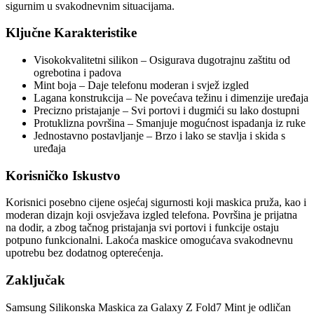
sigurnim u svakodnevnim situacijama.
Ključne Karakteristike
Visokokvalitetni silikon – Osigurava dugotrajnu zaštitu od
ogrebotina i padova
Mint boja – Daje telefonu moderan i svjež izgled
Lagana konstrukcija – Ne povećava težinu i dimenzije uređaja
Precizno pristajanje – Svi portovi i dugmići su lako dostupni
Protuklizna površina – Smanjuje mogućnost ispadanja iz ruke
Jednostavno postavljanje – Brzo i lako se stavlja i skida s
uređaja
Korisničko Iskustvo
Korisnici posebno cijene osjećaj sigurnosti koji maskica pruža, kao i
moderan dizajn koji osvježava izgled telefona. Površina je prijatna
na dodir, a zbog tačnog pristajanja svi portovi i funkcije ostaju
potpuno funkcionalni. Lakoća maskice omogućava svakodnevnu
upotrebu bez dodatnog opterećenja.
Zaključak
Samsung Silikonska Maskica za Galaxy Z Fold7 Mint je odličan