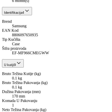
6 month(s)
Identifikacija
4
Brend
Samsung
EAN Kod
8806097650935
Tip Kućišta
Case
Šifra proizvoda
EF-MF966CMEGWW
U kutiji
9
Bruto Težina Kutije (kg)
0.1 kg
Bruto Težina Pakovanja (kg)
0.1 kg
Dužina Pakovanja (mm)
170 mm
Komada U Pakovanju
1
Neto Težina Pakovanja (kg)