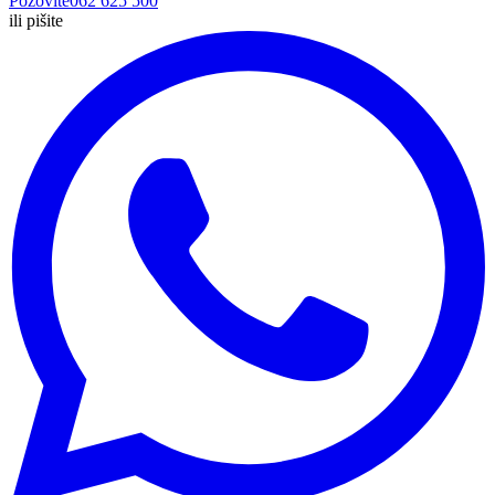
Pozovite
062 625 500
ili pišite