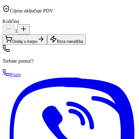
Cijena uključuje PDV
Količina
1
Dodaj u korpu
Brza narudžba
Trebate pomoć?
Poziv