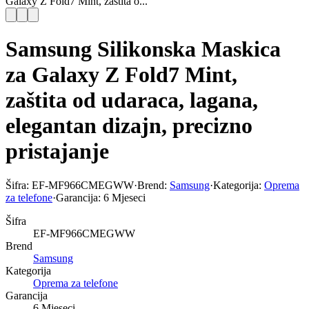
Galaxy Z Fold7 Mint, zaštita o...
Samsung Silikonska Maskica
za Galaxy Z Fold7 Mint,
zaštita od udaraca, lagana,
elegantan dizajn, precizno
pristajanje
Šifra:
EF-MF966CMEGWW
·
Brend:
Samsung
·
Kategorija:
Oprema
za telefone
·
Garancija:
6 Mjeseci
Šifra
EF-MF966CMEGWW
Brend
Samsung
Kategorija
Oprema za telefone
Garancija
6 Mjeseci