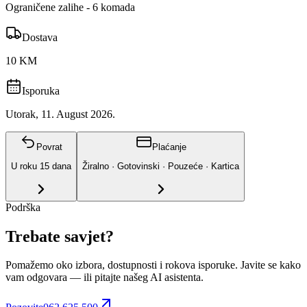
Ograničene zalihe - 6 komada
Dostava
10 KM
Isporuka
Utorak, 11. August 2026.
Povrat
Plaćanje
U roku
15
dana
Žiralno · Gotovinski · Pouzeće · Kartica
Podrška
Trebate savjet?
Pomažemo oko izbora, dostupnosti i rokova isporuke. Javite se kako
vam odgovara
— ili pitajte našeg AI asistenta.