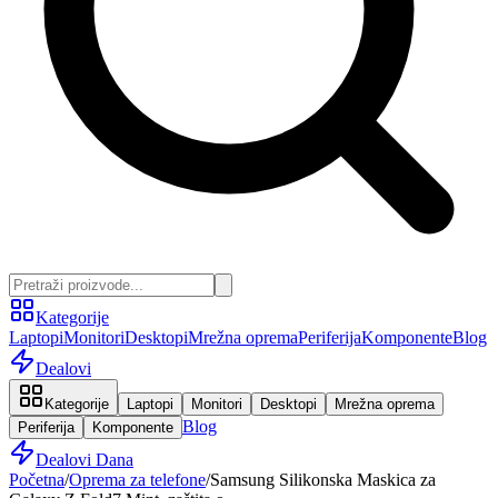
Kategorije
Laptopi
Monitori
Desktopi
Mrežna oprema
Periferija
Komponente
Blog
Dealovi
Kategorije
Laptopi
Monitori
Desktopi
Mrežna oprema
Blog
Periferija
Komponente
Dealovi Dana
Početna
/
Oprema za telefone
/
Samsung Silikonska Maskica za