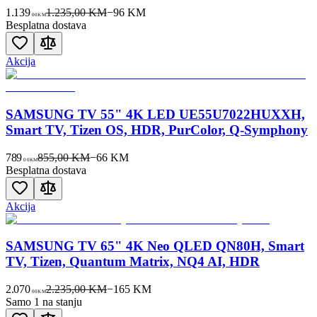
1.139
1.235,00 KM
−
96
KM
00
KM
Besplatna dostava
Akcija
SAMSUNG TV 55" 4K LED UE55U7022HUXXH,
Smart TV, Tizen OS, HDR, PurColor, Q-Symphony
789
855,00 KM
−
66
KM
00
KM
Besplatna dostava
Akcija
SAMSUNG TV 65" 4K Neo QLED QN80H, Smart
TV, Tizen, Quantum Matrix, NQ4 AI, HDR
2.070
2.235,00 KM
−
165
KM
00
KM
Samo 1 na stanju