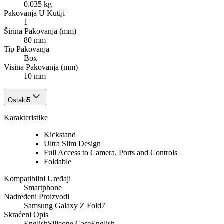
0.035 kg
Pakovanja U Kutiji
1
Širina Pakovanja (mm)
80 mm
Tip Pakovanja
Box
Visina Pakovanja (mm)
10 mm
Ostalo
5
Karakteristike
Kickstand
Ultra Slim Design
Full Access to Camera, Ports and Controls
Foldable
Kompatibilni Uređaji
Smartphone
Nadređeni Proizvodi
Samsung Galaxy Z Fold7
Skraćeni Opis
EnglishSilicone CaseEnglish