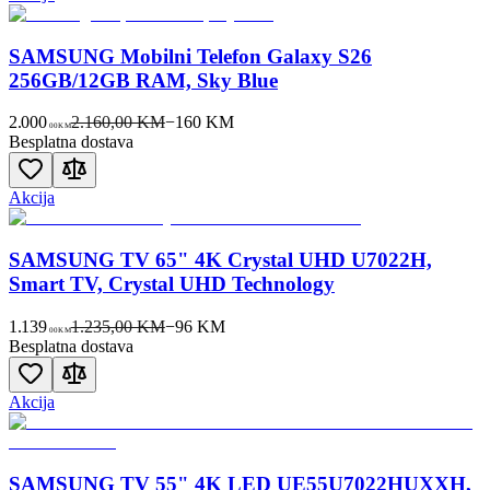
SAMSUNG Mobilni Telefon Galaxy S26
256GB/12GB RAM, Sky Blue
2.000
2.160,00 KM
−
160
KM
00
KM
Besplatna dostava
Akcija
SAMSUNG TV 65" 4K Crystal UHD U7022H,
Smart TV, Crystal UHD Technology
1.139
1.235,00 KM
−
96
KM
00
KM
Besplatna dostava
Akcija
SAMSUNG TV 55" 4K LED UE55U7022HUXXH,