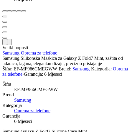
Veliki popusti
Samsung
·
Oprema za telefone
Samsung Silikonska Maskica za Galaxy Z Fold7 Mint, zaštita od
udaraca, lagana, elegantan dizajn, precizno pristajanje
Šifra:
EF-MF966CMEGWW
·
Brend:
Samsung
·
Kategorija:
Oprema
za telefone
·
Garancija:
6 Mjeseci
Šifra
EF-MF966CMEGWW
Brend
Samsung
Kategorija
Oprema za telefone
Garancija
6 Mjeseci
Samsung Galaxy Z Fold7 Silicone Case Mint