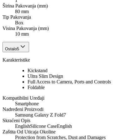
1
Širina Pakovanja (mm)
80 mm
Tip Pakovanja
Box
Visina Pakovanja (mm)
10 mm
Ostalo
5
Karakteristike
Kickstand
Ultra Slim Design
Full Access to Camera, Ports and Controls
Foldable
Kompatibilni Uređaji
Smartphone
Nadređeni Proizvodi
Samsung Galaxy Z Fold7
Skraćeni Opis
EnglishSilicone CaseEnglish
Zaštita Od Uticaja Okoline
Protection from Scratches, Dust and Damages