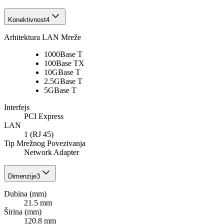
Konektivnost
4
Arhitektura LAN Mreže
1000Base T
100Base TX
10GBase T
2.5GBase T
5GBase T
Interfejs
PCI Express
LAN
1 (RJ 45)
Tip Mrežnog Povezivanja
Network Adapter
Dimenzije
3
Dubina (mm)
21.5 mm
Širina (mm)
120.8 mm