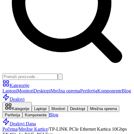
Kategorije
Laptopi
Monitori
Desktopi
Mrežna oprema
Periferija
Komponente
Blog
Dealovi
Kategorije
Laptopi
Monitori
Desktopi
Mrežna oprema
Blog
Periferija
Komponente
Dealovi Dana
Početna
/
Mrežne Kartice
/
TP-LINK PCIe Ethernet Kartica 10Gbps