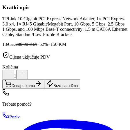
Kratki opis
TPLink 10 Gigabit PCI Express Network Adapter, 1× PCI Express
3.0 x4, 1× RJ45 Gigabit/Megabit Port, 10 Gbps, 5 Gbps, 2.5 Gbps,
1 Gbps, and 100 Mbps Base-T connectivity; 1.5 m CAT6A Ethernet
Cable, Standard/Low-Profile Brackets
139
289,00 KM
−
52
%
−
150
KM
00
KM
Cijena uključuje PDV
Količina
1
Dodaj u korpu
Brza narudžba
Trebate pomoć?
Poziv