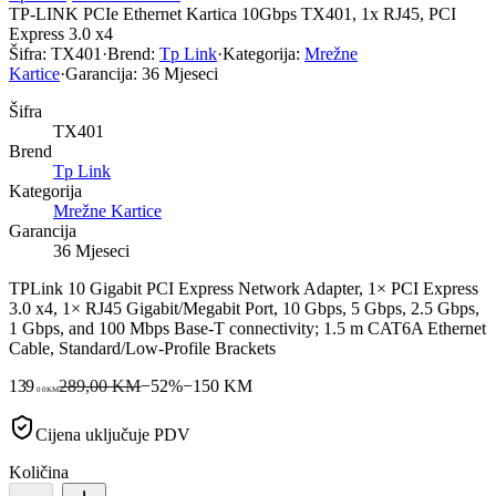
TP-LINK PCIe Ethernet Kartica 10Gbps TX401, 1x RJ45, PCI
Express 3.0 x4
Šifra:
TX401
·
Brend:
Tp Link
·
Kategorija:
Mrežne
Kartice
·
Garancija:
36 Mjeseci
Šifra
TX401
Brend
Tp Link
Kategorija
Mrežne Kartice
Garancija
36 Mjeseci
TPLink 10 Gigabit PCI Express Network Adapter, 1× PCI Express
3.0 x4, 1× RJ45 Gigabit/Megabit Port, 10 Gbps, 5 Gbps, 2.5 Gbps,
1 Gbps, and 100 Mbps Base-T connectivity; 1.5 m CAT6A Ethernet
Cable, Standard/Low-Profile Brackets
139
289,00 KM
−
52
%
−
150
KM
00
KM
Cijena uključuje PDV
Količina