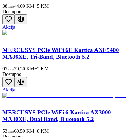
38
44,00 KM
−
5
KM
90
KM
Dostupno
Akcija
MERCUSYS PCIe WiFi 6E Kartica AXE5400
MA86XE, Tri-Band, Bluetooth 5.2
65
70,50 KM
−
5
KM
90
KM
Dostupno
Akcija
MERCUSYS PCIe WiFi 6 Kartica AX3000
MA80XE, Dual Band, Bluetooth 5.2
53
60,50 KM
−
8
KM
00
KM
Dostupno