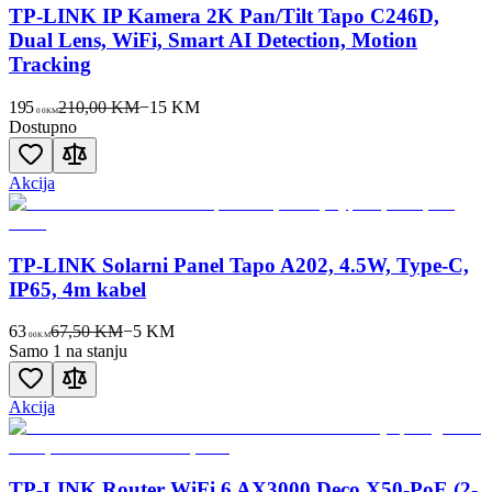
TP-LINK IP Kamera 2K Pan/Tilt Tapo C246D,
Dual Lens, WiFi, Smart AI Detection, Motion
Tracking
195
210,00 KM
−
15
KM
00
KM
Dostupno
Akcija
TP-LINK Solarni Panel Tapo A202, 4.5W, Type-C,
IP65, 4m kabel
63
67,50 KM
−
5
KM
00
KM
Samo 1 na stanju
Akcija
TP-LINK Router WiFi 6 AX3000 Deco X50-PoE (2-