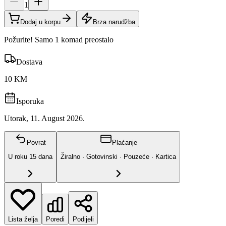
1
Dodaj u korpu
Brza narudžba
Požurite! Samo 1 komad preostalo
Dostava
10 KM
Isporuka
Utorak, 11. August 2026.
Povrat
Plaćanje
U roku
15
dana
Žiralno · Gotovinski · Pouzeće · Kartica
Lista želja
Poredi
Podijeli