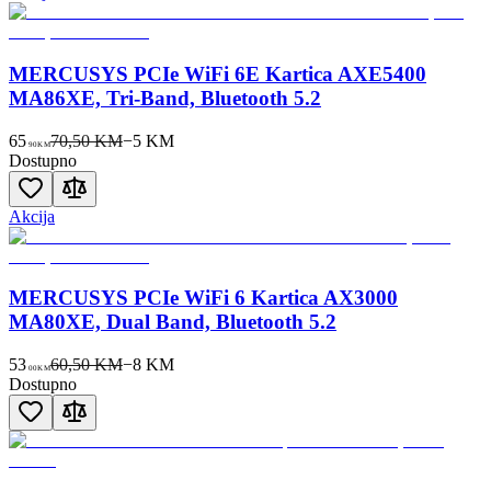
MERCUSYS PCIe WiFi 6E Kartica AXE5400
MA86XE, Tri-Band, Bluetooth 5.2
65
70,50 KM
−
5
KM
90
KM
Dostupno
Akcija
MERCUSYS PCIe WiFi 6 Kartica AX3000
MA80XE, Dual Band, Bluetooth 5.2
53
60,50 KM
−
8
KM
00
KM
Dostupno