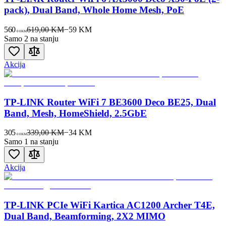
pack), Dual Band, Whole Home Mesh, PoE
560
619,00 KM
−
59
KM
00
KM
Samo 2 na stanju
Akcija
TP-LINK Router WiFi 7 BE3600 Deco BE25, Dual
Band, Mesh, HomeShield, 2.5GbE
305
339,00 KM
−
34
KM
00
KM
Samo 1 na stanju
Akcija
TP-LINK PCIe WiFi Kartica AC1200 Archer T4E,
Dual Band, Beamforming, 2X2 MIMO