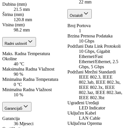
22 mm
Dubina (mm)
21.5 mm
Širina (mm)
Ostalo
8
120.8 mm
Visina (mm)
Broj Portova
98.2 mm
1
Brzina Prenosa Podataka
10 Gbps
Radni uslovi
4
Podržani Data Link Protokoli
10 Gbps, Gigabit
Maks. Radna Temperatura
Ethernet/Fast
Okoline
Ethernet/Ethernet, 2.5
40 °C
Gbps, 5 Gbps
Maksimalna Radna Vlažnost
Podržani Mrežni Standardi
90 %
IEEE 802.3, IEEE
Minimalna Radna Temperatura
802.3ab, IEEE 802.3u,
0 °C
IEEE 802.3x, IEEE
Minimalna Radna Vlažnost
802.3az, IEEE 802.3an,
10 %
IEEE 802.3bz
Ugrađeni Uređaji
LED Indicator
Garancija
5
Uključen Kabel
LAN Cable
Garancija
Uključena Oprema
36 Mjeseci