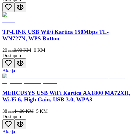
TP-LINK USB WiFi Kartica 150Mbps TL-
WN727N, WPS Button
20
0,00 KM
−
0
KM
90
KM
Dostupno
Akcija
MERCUSYS USB WiFi Kartica AX1800 MA72XH,
Wi-Fi 6, High Gain, USB 3.0, WPA3
38
44,00 KM
−
5
KM
90
KM
Dostupno
Akcija