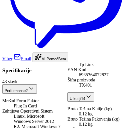
Viber
·
Email
·
AI Pomoć
Beta
Tp Link
EAN Kod
Specifikacije
6935364072827
Šifra proizvoda
43
stavki
TX401
Performanse
2
U kutiji
14
Mrežni Form Faktor
Plug In Card
Bruto Težina Kutije (kg)
Zahtijeva Operativni Sistem
0.12 kg
Linux, Microsoft
Bruto Težina Pakovanja (kg)
Windows Server 2012
0.12 kg
R2, Microsoft Windows 7