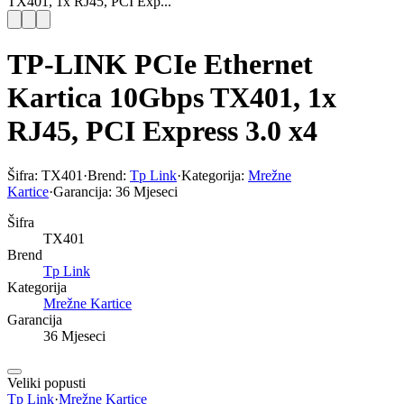
TX401, 1x RJ45, PCI Exp...
TP-LINK PCIe Ethernet
Kartica 10Gbps TX401, 1x
RJ45, PCI Express 3.0 x4
Šifra:
TX401
·
Brend:
Tp Link
·
Kategorija:
Mrežne
Kartice
·
Garancija:
36 Mjeseci
Šifra
TX401
Brend
Tp Link
Kategorija
Mrežne Kartice
Garancija
36 Mjeseci
Veliki popusti
Tp Link
·
Mrežne Kartice