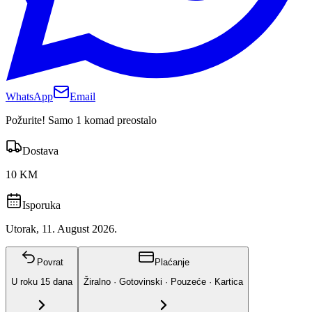
WhatsApp
Email
Požurite! Samo 1 komad preostalo
Dostava
10 KM
Isporuka
Utorak, 11. August 2026.
Povrat
Plaćanje
U roku
15
dana
Žiralno · Gotovinski · Pouzeće · Kartica