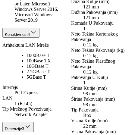
Dužina Kutije (mm)
or Later, Microsoft
121 mm
Windows Server 2016,
Dužina Pakovanja (mm)
Microsoft Windows
121 mm
Server 2019
Komada U Pakovanju
1
Neto Težina Kartonskog
Konektivnost
4
Pakovanja
0.12 kg
Arhitektura LAN Mreže
Neto Težina Pakovanja (kg)
1000Base T
0.12 kg
100Base TX
Neto Težina Plastičnog
10GBase T
Pakovanja
2.5GBase T
0.12 kg
5GBase T
Pakovanja U Kutiji
1
Interfejs
Širina Kutije (mm)
PCI Express
98 mm
LAN
Širina Pakovanja (mm)
1 (RJ 45)
98 mm
Tip Mrežnog Povezivanja
Tip Pakovanja
Network Adapter
Box
Visina Kutije (mm)
22 mm
Dimenzije
3
Visina Pakovanja (mm)