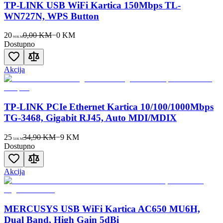
TP-LINK USB WiFi Kartica 150Mbps TL-
WN727N, WPS Button
20
0,00 KM
−
0
KM
90
KM
Dostupno
Akcija
TP-LINK PCIe Ethernet Kartica 10/100/1000Mbps
TG-3468, Gigabit RJ45, Auto MDI/MDIX
25
34,90 KM
−
9
KM
50
KM
Dostupno
Akcija
MERCUSYS USB WiFi Kartica AC650 MU6H,
Dual Band, High Gain 5dBi