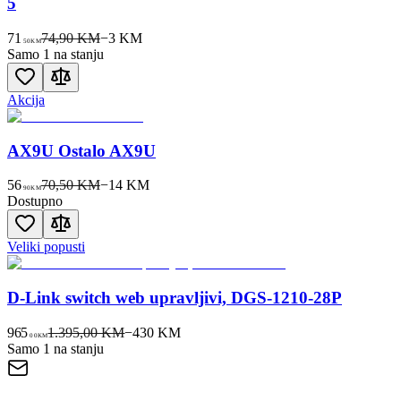
5
71
74,90 KM
−
3
KM
50
KM
Samo 1 na stanju
Akcija
AX9U Ostalo AX9U
56
70,50 KM
−
14
KM
90
KM
Dostupno
Veliki popusti
D-Link switch web upravljivi, DGS-1210-28P
965
1.395,00 KM
−
430
KM
00
KM
Samo 1 na stanju