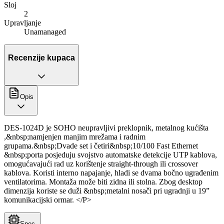
Sloj
2
Upravljanje
Unamanaged
Recenzije kupaca
Opis
DES-1024D je SOHO neupravljivi preklopnik, metalnog kućišta
,&nbsp;namjenjen manjim mrežama i radnim
grupama.&nbsp;Dvade set i četiri&nbsp;10/100 Fast Ethernet
&nbsp;porta posjeduju svojstvo automatske detekcije UTP kablova,
omogućavajući rad uz korištenje straight-through ili crossover
kablova. Koristi interno napajanje, hladi se dvama bočno ugrađenim
ventilatorima. Montaža može biti zidna ili stolna. Zbog desktop
dimenzija koriste se duži &nbsp;metalni nosači pri ugradnji u 19”
komunikacijski ormar. </P>
Spec.