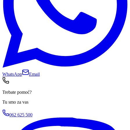
WhatsApp
Email
Trebate pomoć?
Tu smo za vas
062 625 500