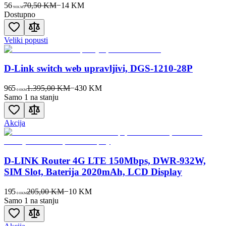
56
70,50 KM
−
14
KM
90
KM
Dostupno
Veliki popusti
D-Link switch web upravljivi, DGS-1210-28P
965
1.395,00 KM
−
430
KM
00
KM
Samo 1 na stanju
Akcija
D-LINK Router 4G LTE 150Mbps, DWR-932W,
SIM Slot, Baterija 2020mAh, LCD Display
195
205,00 KM
−
10
KM
00
KM
Samo 1 na stanju