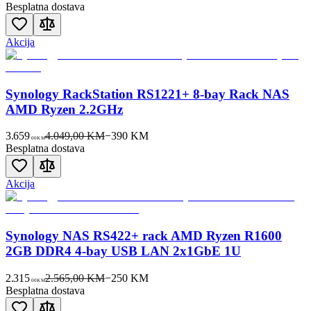
Besplatna dostava
Akcija
Synology RackStation RS1221+ 8-bay Rack NAS
AMD Ryzen 2.2GHz
3.659
4.049,00 KM
−
390
KM
00
KM
Besplatna dostava
Akcija
Synology NAS RS422+ rack AMD Ryzen R1600
2GB DDR4 4-bay USB LAN 2x1GbE 1U
2.315
2.565,00 KM
−
250
KM
00
KM
Besplatna dostava