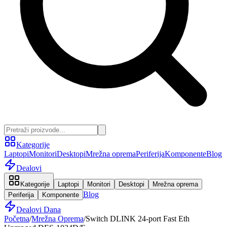
Kategorije
Laptopi
Monitori
Desktopi
Mrežna oprema
Periferija
Komponente
Blog
Dealovi
Kategorije
Laptopi
Monitori
Desktopi
Mrežna oprema
Blog
Periferija
Komponente
Dealovi Dana
Početna
/
Mrežna Oprema
/
Switch DLINK 24-port Fast Eth