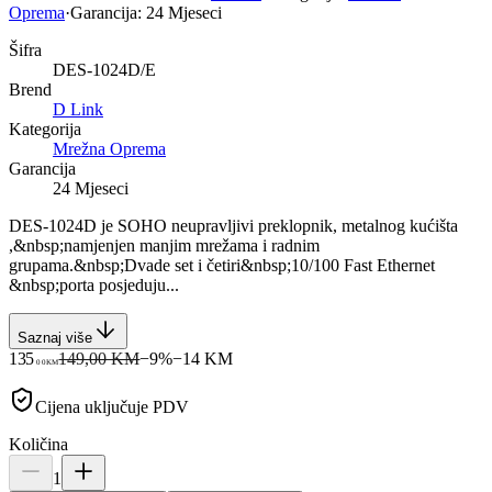
Oprema
·
Garancija:
24 Mjeseci
Šifra
DES-1024D/E
Brend
D Link
Kategorija
Mrežna Oprema
Garancija
24 Mjeseci
DES-1024D je SOHO neupravljivi preklopnik, metalnog kućišta
,&nbsp;namjenjen manjim mrežama i radnim
grupama.&nbsp;Dvade set i četiri&nbsp;10/100 Fast Ethernet
&nbsp;porta posjeduju...
Saznaj više
135
149,00 KM
−
9
%
−
14
KM
00
KM
Cijena uključuje PDV
Količina
1