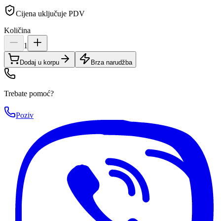
Cijena uključuje PDV
Količina
1
Dodaj u korpu
Brza narudžba
Trebate pomoć?
Poziv