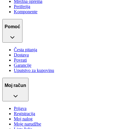
Mrežna oprema
Periferija
Komponente
Pomoć
Česta pitanja
Dostava
Povrati
Garancije
Uputstvo za kupovinu
Moj račun
Prijava
Registracija
Moj nalog
Moje narudžbe