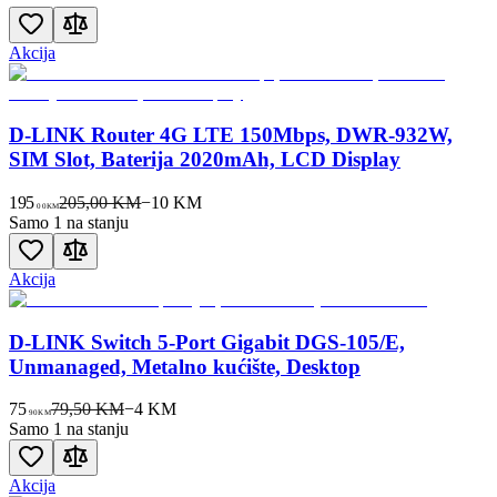
Akcija
D-LINK Router 4G LTE 150Mbps, DWR-932W,
SIM Slot, Baterija 2020mAh, LCD Display
195
205,00 KM
−
10
KM
00
KM
Samo 1 na stanju
Akcija
D-LINK Switch 5-Port Gigabit DGS-105/E,
Unmanaged, Metalno kućište, Desktop
75
79,50 KM
−
4
KM
90
KM
Samo 1 na stanju
Akcija