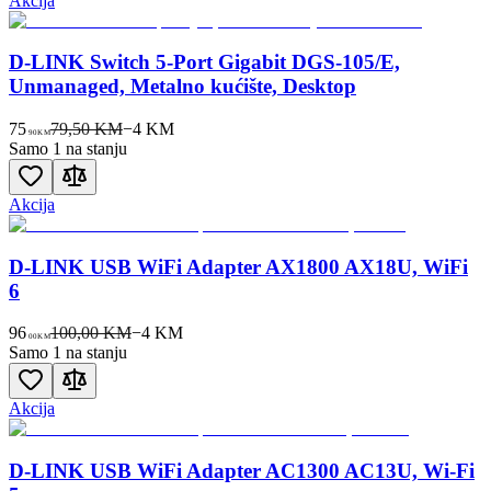
Akcija
D-LINK Switch 5-Port Gigabit DGS-105/E,
Unmanaged, Metalno kućište, Desktop
75
79,50 KM
−
4
KM
90
KM
Samo 1 na stanju
Akcija
D-LINK USB WiFi Adapter AX1800 AX18U, WiFi
6
96
100,00 KM
−
4
KM
00
KM
Samo 1 na stanju
Akcija
D-LINK USB WiFi Adapter AC1300 AC13U, Wi-Fi