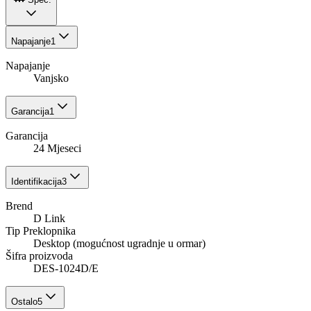
Napajanje
1
Napajanje
Vanjsko
Garancija
1
Garancija
24 Mjeseci
Identifikacija
3
Brend
D Link
Tip Preklopnika
Desktop (mogućnost ugradnje u ormar)
Šifra proizvoda
DES-1024D/E
Ostalo
5