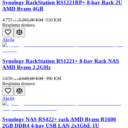
Synology RackStation RS1221RP+ 8-bay Rack 2U
AMD Ryzen 4GB
4.755
5.265,00 KM
−
510
KM
00
KM
Besplatna dostava
Akcija
Synology RackStation RS1221+ 8-bay Rack NAS
AMD Ryzen 2.2GHz
3.659
4.049,00 KM
−
390
KM
00
KM
Besplatna dostava
Akcija
Synology NAS RS422+ rack AMD Ryzen R1600
2GB DDR4 4-bay USB LAN 2x1GbE 1U