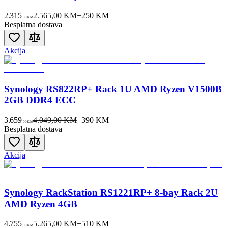
2.315
2.565,00 KM
−
250
KM
00
KM
Besplatna dostava
Akcija
Synology RS822RP+ Rack 1U AMD Ryzen V1500B
2GB DDR4 ECC
3.659
4.049,00 KM
−
390
KM
00
KM
Besplatna dostava
Akcija
Synology RackStation RS1221RP+ 8-bay Rack 2U
AMD Ryzen 4GB
4.755
5.265,00 KM
−
510
KM
00
KM