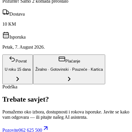
Požurite! Samo 2 komada preostalo
Dostava
10 KM
Isporuka
Petak, 7. August 2026.
Povrat
Plaćanje
U roku
15
dana
Žiralno · Gotovinski · Pouzeće · Kartica
Podrška
Trebate savjet?
Pomažemo oko izbora, dostupnosti i rokova isporuke. Javite se kako
vam odgovara
— ili pitajte našeg AI asistenta.
Pozovite
062 625 500