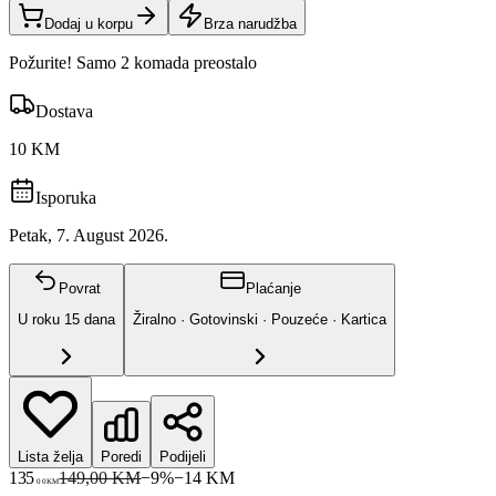
Dodaj u korpu
Brza narudžba
Požurite! Samo 2 komada preostalo
Dostava
10 KM
Isporuka
Petak, 7. August 2026.
Povrat
Plaćanje
U roku
15
dana
Žiralno · Gotovinski · Pouzeće · Kartica
Lista želja
Poredi
Podijeli
135
149,00 KM
−
9
%
−
14
KM
00
KM