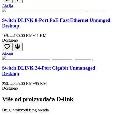
Akcija
Switch DLINK 8-Port PoE Fast Ethernet Unmnged
Desktop
169
180,00 KM
−
11
KM
00
KM
Dostupno
Akcija
Switch DLINK 24-Port Gigabit Unmanaged
Desktop
250
345,00 KM
−
95
KM
00
KM
Dostupno
Više od proizvođača
D-link
Drugi proizvodi istog brenda