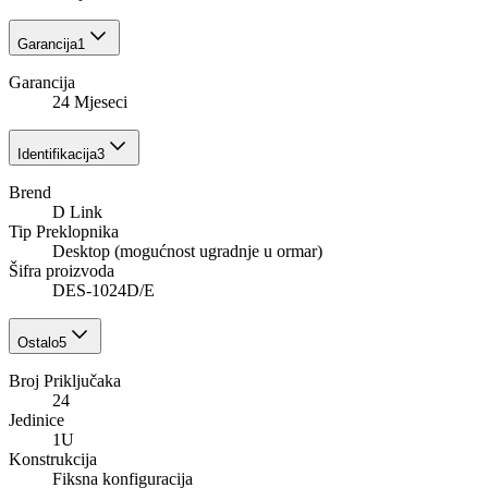
Garancija
1
Garancija
24 Mjeseci
Identifikacija
3
Brend
D Link
Tip Preklopnika
Desktop (mogućnost ugradnje u ormar)
Šifra proizvoda
DES-1024D/E
Ostalo
5
Broj Priključaka
24
Jedinice
1U
Konstrukcija
Fiksna konfiguracija