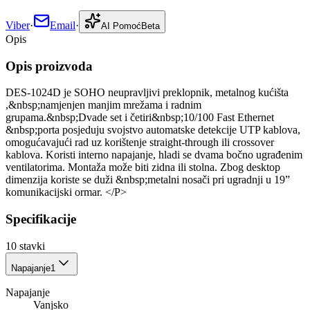
Viber
·
Email
·
AI Pomoć
Beta
Opis
Opis proizvoda
DES-1024D je SOHO neupravljivi preklopnik, metalnog kućišta
,&nbsp;namjenjen manjim mrežama i radnim
grupama.&nbsp;Dvade set i četiri&nbsp;10/100 Fast Ethernet
&nbsp;porta posjeduju svojstvo automatske detekcije UTP kablova,
omogućavajući rad uz korištenje straight-through ili crossover
kablova. Koristi interno napajanje, hladi se dvama bočno ugrađenim
ventilatorima. Montaža može biti zidna ili stolna. Zbog desktop
dimenzija koriste se duži &nbsp;metalni nosači pri ugradnji u 19”
komunikacijski ormar. </P>
Specifikacije
10
stavki
Napajanje
1
Napajanje
Vanjsko