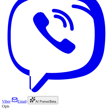
Viber
·
Email
·
AI Pomoć
Beta
Opis