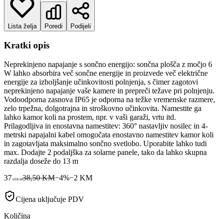
Lista želja
Poredi
Podijeli
Kratki opis
Neprekinjeno napajanje s sončno energijo: sončna plošča z močjo 6
W lahko absorbira več sončne energije in proizvede več električne
energije za izboljšanje učinkovitosti polnjenja, s čimer zagotovi
neprekinjeno napajanje vaše kamere in prepreči težave pri polnjenju.
Vodoodporna zasnova IP65 je odporna na težke vremenske razmere,
zelo trpežna, dolgotrajna in stroškovno učinkovita. Namestite ga
lahko kamor koli na prostem, npr. v vaši garaži, vrtu itd.
Prilagodljiva in enostavna namestitev: 360° nastavljiv nosilec in 4-
metrski napajalni kabel omogočata enostavno namestitev kamor koli
in zagotavljata maksimalno sončno svetlobo. Uporabite lahko tudi
max. Dodajte 2 podaljška za solarne panele, tako da lahko skupna
razdalja doseže do 13 m
37
38,50 KM
−
4
%
−
2
KM
00
KM
Cijena uključuje PDV
Količina