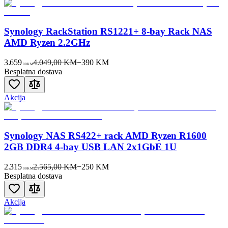
Synology RackStation RS1221+ 8-bay Rack NAS
AMD Ryzen 2.2GHz
3.659
4.049,00 KM
−
390
KM
00
KM
Besplatna dostava
Akcija
Synology NAS RS422+ rack AMD Ryzen R1600
2GB DDR4 4-bay USB LAN 2x1GbE 1U
2.315
2.565,00 KM
−
250
KM
00
KM
Besplatna dostava
Akcija