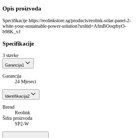
Opis proizvoda
Specifikacije https://reolinkstore.sg/products/reolink-solar-panel-2-
white-your-sustainable-power-solution?srsltid=AfmBOoqrhyO-
b98K_vJ
Specifikacije
3
stavke
Garancija
1
Garancija
24 Mjeseci
Identifikacija
2
Brend
Reolink
Šifra proizvoda
SP2-W