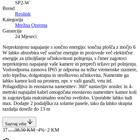
SP2-W
Brend
Reolink
Kategorija
Mrežna Oprema
Garancija
24 Mjeseci
Neprekinjeno napajanje s sončno energijo: sončna plošča z močjo 6
W lahko absorbira več sončne energije in proizvede več električne
energije za izboljšanje učinkovitosti polnjenja, s čimer zagotovi
neprekinjeno napajanje vaše kamere in prepreči težave pri polnjenju.
Vodoodporna zasnova IP65 je odporna na težke vremenske razmere,
zelo trpežna, dolgotrajna in stroškovno učinkovita. Namestite ga
lahko kamor koli na prostem, npr. v vaši garaži, vrtu itd.
Prilagodljiva in enostavna namestitev: 360° nastavljiv nosilec in 4-
metrski napajalni kabel omogočata enostavno namestitev kamor koli
in zagotavljata maksimalno sončno svetlobo. Uporabite lahko tudi
max. Dodajte 2 podaljška za solarne panele, tako da lahko skupna
razdalja doseže do 13 m
Saznaj više
37
38,50 KM
−
4
%
−
2
KM
00
KM