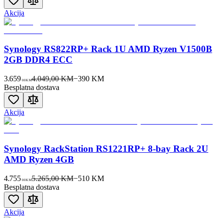
Akcija
Synology RS822RP+ Rack 1U AMD Ryzen V1500B
2GB DDR4 ECC
3.659
4.049,00 KM
−
390
KM
00
KM
Besplatna dostava
Akcija
Synology RackStation RS1221RP+ 8-bay Rack 2U
AMD Ryzen 4GB
4.755
5.265,00 KM
−
510
KM
00
KM
Besplatna dostava
Akcija