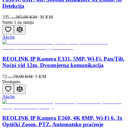
Detekcija
335
365,00 KM
−
30
KM
00
KM
Samo 1 na stanju
Akcija
REOLINK IP Kamera E331, 5MP, Wi-Fi, Pan/Tilt,
Noćni vid 12m, Dvosmjerna komunikacija
72
78,00 KM
−
5
KM
90
KM
Dostupno
Akcija
REOLINK IP Kamera E560, 4K 8MP, Wi-Fi 6, 3x
Optički Zoom, PTZ, Automatsko praćenje