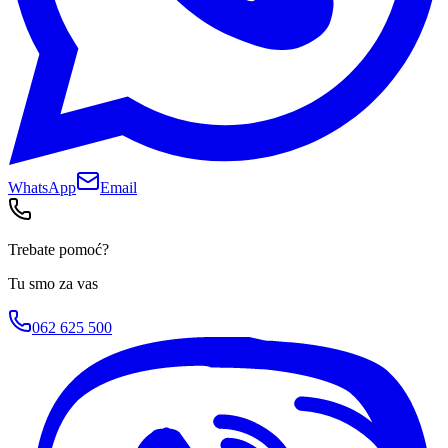
WhatsApp
Email
Trebate pomoć?
Tu smo za vas
062 625 500