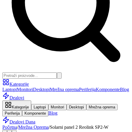
Kategorije
Laptopi
Monitori
Desktopi
Mrežna oprema
Periferija
Komponente
Blog
Dealovi
Kategorije
Laptopi
Monitori
Desktopi
Mrežna oprema
Blog
Periferija
Komponente
Dealovi Dana
Početna
/
Mrežna Oprema
/
Solarni panel 2 Reolink SP2-W