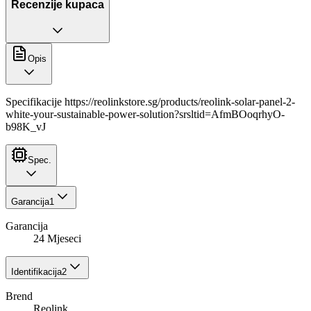
Recenzije kupaca
Opis
Specifikacije https://reolinkstore.sg/products/reolink-solar-panel-2-
white-your-sustainable-power-solution?srsltid=AfmBOoqrhyO-
b98K_vJ
Spec.
Garancija
1
Garancija
24 Mjeseci
Identifikacija
2
Brend
Reolink