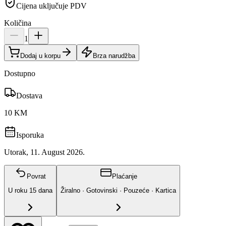
Cijena uključuje PDV
Količina
1
Dodaj u korpu
Brza narudžba
Dostupno
Dostava
10 KM
Isporuka
Utorak, 11. August 2026.
Povrat
Plaćanje
U roku
15
dana
Žiralno · Gotovinski · Pouzeće · Kartica