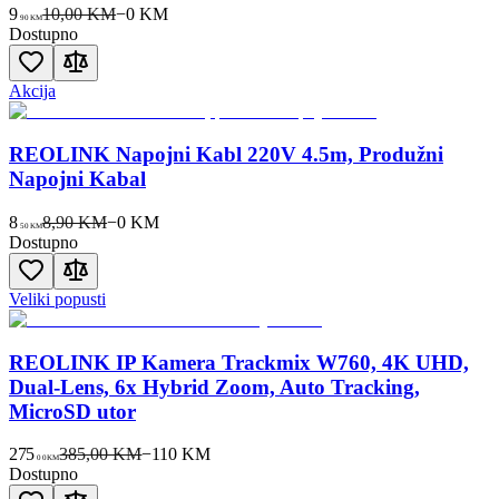
9
10,00 KM
−
0
KM
90
KM
Dostupno
Akcija
REOLINK Napojni Kabl 220V 4.5m, Produžni
Napojni Kabal
8
8,90 KM
−
0
KM
50
KM
Dostupno
Veliki popusti
REOLINK IP Kamera Trackmix W760, 4K UHD,
Dual-Lens, 6x Hybrid Zoom, Auto Tracking,
MicroSD utor
275
385,00 KM
−
110
KM
00
KM
Dostupno