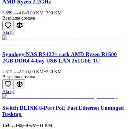
AMD Ryzen 2.2GHz
3.659
4.049,00 KM
−
390
KM
00
KM
Besplatna dostava
Akcija
Synology NAS RS422+ rack AMD Ryzen R1600
2GB DDR4 4-bay USB LAN 2x1GbE 1U
2.315
2.565,00 KM
−
250
KM
00
KM
Besplatna dostava
Akcija
Switch DLINK 8-Port PoE Fast Ethernet Unmnged
Desktop
169
180,00 KM
−
11
KM
00
KM