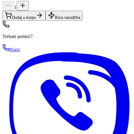
1
Dodaj u korpu
Brza narudžba
Trebate pomoć?
Poziv