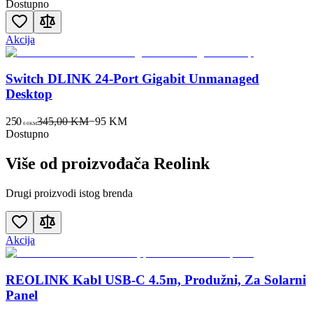
Dostupno
Akcija
Switch DLINK 24-Port Gigabit Unmanaged
Desktop
250
345,00 KM
−
95
KM
00
KM
Dostupno
Više od proizvođača
Reolink
Drugi proizvodi istog brenda
Akcija
REOLINK Kabl USB-C 4.5m, Produžni, Za Solarni
Panel