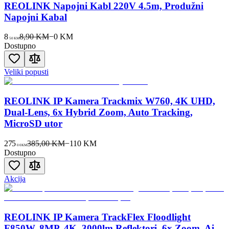
REOLINK Napojni Kabl 220V 4.5m, Produžni
Napojni Kabal
8
8,90 KM
−
0
KM
50
KM
Dostupno
Veliki popusti
REOLINK IP Kamera Trackmix W760, 4K UHD,
Dual-Lens, 6x Hybrid Zoom, Auto Tracking,
MicroSD utor
275
385,00 KM
−
110
KM
00
KM
Dostupno
Akcija
REOLINK IP Kamera TrackFlex Floodlight
F850W, 8MP, 4K, 3000lm Reflektori, 6x Zoom, Ai