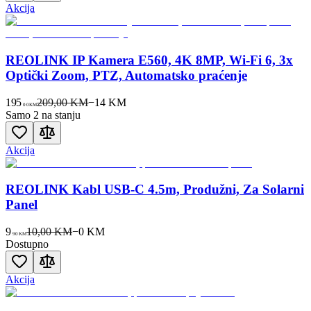
Akcija
REOLINK IP Kamera E560, 4K 8MP, Wi-Fi 6, 3x
Optički Zoom, PTZ, Automatsko praćenje
195
209,00 KM
−
14
KM
00
KM
Samo 2 na stanju
Akcija
REOLINK Kabl USB-C 4.5m, Produžni, Za Solarni
Panel
9
10,00 KM
−
0
KM
90
KM
Dostupno
Akcija