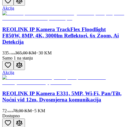
Akcija
REOLINK IP Kamera TrackFlex Floodlight
F850W, 8MP, 4K, 3000lm Reflektori, 6x Zoom, Ai
Detekcija
335
365,00 KM
−
30
KM
00
KM
Samo 1 na stanju
Akcija
REOLINK IP Kamera E331, 5MP, Wi-Fi, Pan/Tilt,
Noćni vid 12m, Dvosmjerna komunikacija
72
78,00 KM
−
5
KM
90
KM
Dostupno