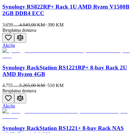
Synology RS822RP+ Rack 1U AMD Ryzen V1500B
2GB DDR4 ECC
3.659
4.049,00 KM
−
390
KM
00
KM
Besplatna dostava
Akcija
Synology RackStation RS1221RP+ 8-bay Rack 2U
AMD Ryzen 4GB
4.755
5.265,00 KM
−
510
KM
00
KM
Besplatna dostava
Akcija
Synology RackStation RS1221+ 8-bay Rack NAS