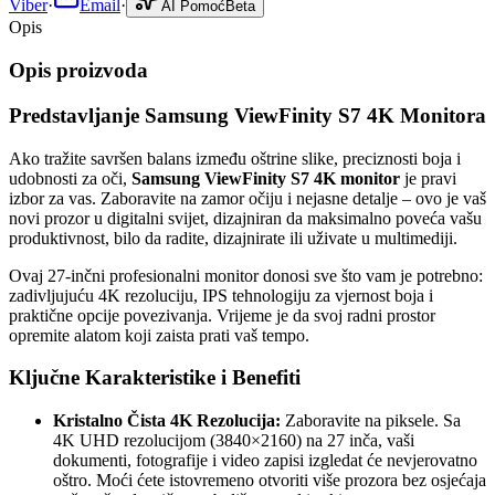
Viber
·
Email
·
AI Pomoć
Beta
Opis
Opis proizvoda
Predstavljanje Samsung ViewFinity S7 4K Monitora
Ako tražite savršen balans između oštrine slike, preciznosti boja i
udobnosti za oči,
Samsung ViewFinity S7 4K monitor
je pravi
izbor za vas. Zaboravite na zamor očiju i nejasne detalje – ovo je vaš
novi prozor u digitalni svijet, dizajniran da maksimalno poveća vašu
produktivnost, bilo da radite, dizajnirate ili uživate u multimediji.
Ovaj 27-inčni profesionalni monitor donosi sve što vam je potrebno:
zadivljujuću 4K rezoluciju, IPS tehnologiju za vjernost boja i
praktične opcije povezivanja. Vrijeme je da svoj radni prostor
opremite alatom koji zaista prati vaš tempo.
Ključne Karakteristike i Benefiti
Kristalno Čista 4K Rezolucija:
Zaboravite na piksele. Sa
4K UHD rezolucijom (3840×2160) na 27 inča, vaši
dokumenti, fotografije i video zapisi izgledat će nevjerovatno
oštro. Moći ćete istovremeno otvoriti više prozora bez osjećaja