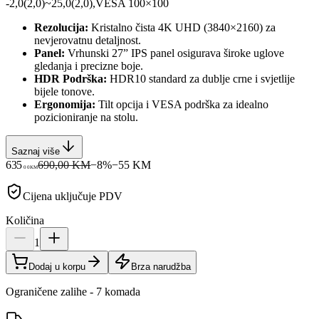
-2,0(2,0)~25,0(2,0),VESA 100×100
Rezolucija:
Kristalno čista 4K UHD (3840×2160) za
nevjerovatnu detaljnost.
Panel:
Vrhunski 27” IPS panel osigurava široke uglove
gledanja i precizne boje.
HDR Podrška:
HDR10 standard za dublje crne i svjetlije
bijele tonove.
Ergonomija:
Tilt opcija i VESA podrška za idealno
pozicioniranje na stolu.
Saznaj više
635
690,00 KM
−
8
%
−
55
KM
00
KM
Cijena uključuje PDV
Količina
1
Dodaj u korpu
Brza narudžba
Ograničene zalihe - 7 komada