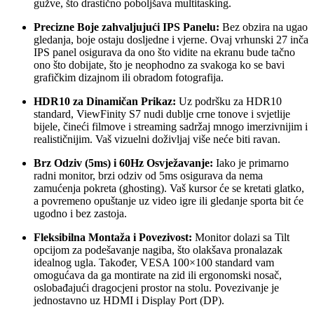
gužve, što drastično poboljšava multitasking.
Precizne Boje zahvaljujući IPS Panelu:
Bez obzira na ugao
gledanja, boje ostaju dosljedne i vjerne. Ovaj vrhunski 27 inča
IPS panel osigurava da ono što vidite na ekranu bude tačno
ono što dobijate, što je neophodno za svakoga ko se bavi
grafičkim dizajnom ili obradom fotografija.
HDR10 za Dinamičan Prikaz:
Uz podršku za HDR10
standard, ViewFinity S7 nudi dublje crne tonove i svjetlije
bijele, čineći filmove i streaming sadržaj mnogo imerzivnijim i
realističnijim. Vaš vizuelni doživljaj više neće biti ravan.
Brz Odziv (5ms) i 60Hz Osvježavanje:
Iako je primarno
radni monitor, brzi odziv od 5ms osigurava da nema
zamućenja pokreta (ghosting). Vaš kursor će se kretati glatko,
a povremeno opuštanje uz video igre ili gledanje sporta bit će
ugodno i bez zastoja.
Fleksibilna Montaža i Povezivost:
Monitor dolazi sa Tilt
opcijom za podešavanje nagiba, što olakšava pronalazak
idealnog ugla. Također, VESA 100×100 standard vam
omogućava da ga montirate na zid ili ergonomski nosač,
oslobađajući dragocjeni prostor na stolu. Povezivanje je
jednostavno uz HDMI i Display Port (DP).