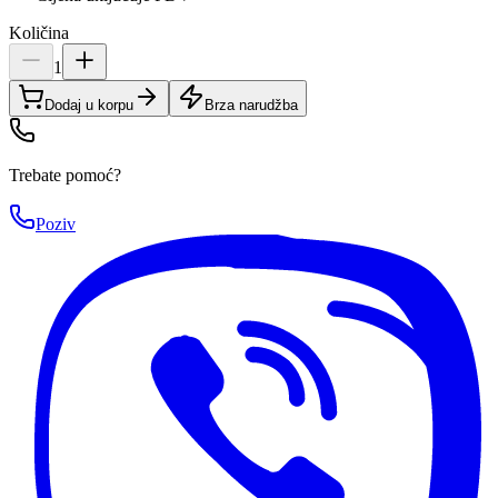
Količina
1
Dodaj u korpu
Brza narudžba
Trebate pomoć?
Poziv