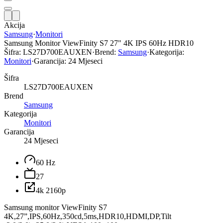
Akcija
Samsung
·
Monitori
Samsung Monitor ViewFinity S7 27" 4K IPS 60Hz HDR10
Šifra:
LS27D700EAUXEN
·
Brend:
Samsung
·
Kategorija:
Monitori
·
Garancija:
24 Mjeseci
Šifra
LS27D700EAUXEN
Brend
Samsung
Kategorija
Monitori
Garancija
24 Mjeseci
60 Hz
27
4k 2160p
Samsung monitor ViewFinity S7
4K,27”,IPS,60Hz,350cd,5ms,HDR10,HDMI,DP,Tilt