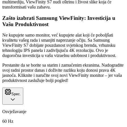
multimediju, ViewFinity S7 nudi oštrinu i živost slike koja će
transformisati vašu zabavu.
Zašto izabrati Samsung ViewFinity: Investicija u
Vašu Produktivnost
Ne kupujete samo monitor, već kupujete alat koji će poboljšati
kvalitetu vašeg rada i smanjiti naprezanje očiju. Sa Samsung
ViewFinity S7 dobijate pouzdanost svjetskog brenda, vrhunsku
tehnologiju IPS panela i zadivljujuću 4K rezoluciju. Ovo je
dugoročna investicija u vašu vizuelnu udobnost i produktivnost.
Prestanite da se borite sa starim i zamućenim ekranima. Nadogradite
svoj radni prostor danas i doživite razliku koju donosi prava 4K
jasnoća. Kliknite i naručite svoj novi ViewFinity monitor – jer vaša
produktivnost zaslužuje bolji pogled!
Spec.
Osvježavanje
60 Hz