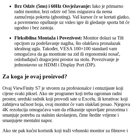
Brz Odziv (5ms) i 60Hz Osvježavanje:
Iako je primarno
radni monitor, brzi odziv od 5ms osigurava da nema
zamućenja pokreta (ghosting). Vaš kursor će se kretati glatko,
a povremeno opuštanje uz video igre ili gledanje sporta bit će
ugodno i bez zastoja.
Fleksibilna Montaža i Povezivost:
Monitor dolazi sa Tilt
opcijom za podešavanje nagiba, što olakšava pronalazak
idealnog ugla. Također, VESA 100×100 standard vam
omogućava da ga montirate na zid ili ergonomski nosač,
oslobađajući dragocjeni prostor na stolu. Povezivanje je
jednostavno uz HDMI i Display Port (DP).
Za koga je ovaj proizvod?
Ovaj ViewFinity S7 je stvoren za profesionalce i entuzijaste koji
cijene svaki piksel. Ako ste programer koji treba ogroman radni
prostor, uredski radnik koji provodi sate u Excelu, ili kreativac koji
zahtijeva tačnost boja, ovaj monitor će vam olakšati posao. Njegova
4K rezolucija omogućava vam da efikasnije upravljate prozorima i
smanjuje potrebu za stalnim skrolanjem, čime štedite vrijeme i
smanjujete mentalni napor.
Ako ste pak kućni korisnik koji traži vrhunski monitor za filmove i