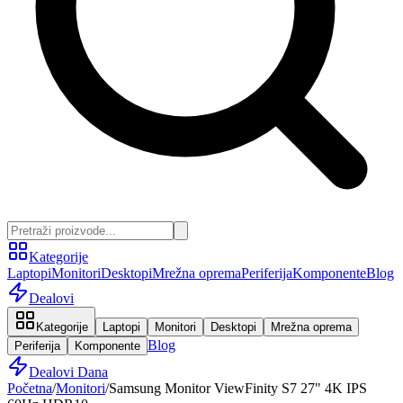
Kategorije
Laptopi
Monitori
Desktopi
Mrežna oprema
Periferija
Komponente
Blog
Dealovi
Kategorije
Laptopi
Monitori
Desktopi
Mrežna oprema
Blog
Periferija
Komponente
Dealovi Dana
Početna
/
Monitori
/
Samsung Monitor ViewFinity S7 27" 4K IPS