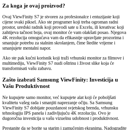
Za koga je ovaj proizvod?
Ovaj ViewFinity S7 je stvoren za profesionalce i entuzijaste koji
cijene svaki piksel. Ako ste programer koji treba ogroman radni
prostor, uredski radnik koji provodi sate u Excelu, ili kreativac koji
zahtijeva tačnost boja, ovaj monitor će vam olakšati posao. Njegova
4K rezolucija omogućava vam da efikasnije upravljate prozorima i
smanjuje potrebu za stalnim skrolanjem, čime štedite vrijeme i
smanjujete mentalni napor.
Ako ste pak kućni korisnik koji traži vrhunski monitor za filmove i
multimediju, ViewFinity S7 nudi oštrinu i živost slike koja će
transformisati vašu zabavu.
Zašto izabrati Samsung ViewFinity: Investicija u
Vašu Produktivnost
Ne kupujete samo monitor, već kupujete alat koji će poboljšati
kvalitetu vašeg rada i smanjiti naprezanje očiju. Sa Samsung
ViewFinity S7 dobijate pouzdanost svjetskog brenda, vrhunsku
tehnologiju IPS panela i zadivljujuću 4K rezoluciju. Ovo je
dugoročna investicija u vašu vizuelnu udobnost i produktivnost.
Prestanite da se borite sa starim i zamućenim ekranima. Nadogradite