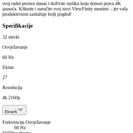
svoj radni prostor danas i doživite razliku koju donosi prava 4K
jasnoća. Kliknite i naručite svoj novi ViewFinity monitor – jer vaša
produktivnost zaslužuje bolji pogled!
Specifikacije
32
stavki
Osvježavanje
60 Hz
Ekran
27
Rezolucija
4k 2160p
Ekran
5
Frekvencija Osvježavanje
60 Hz
Veličina ekrana