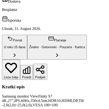
Dostava
Besplatna
Isporuka
Utorak, 11. August 2026.
Povrat
Plaćanje
U roku
15
dana
Žiralno · Gotovinski · Pouzeće · Kartica
Lista želja
Poredi
Podijeli
Kratki opis
Samsung monitor ViewFinity S7
4K,27”,IPS,60Hz,350cd,5ms,HDR10,HDMI,DP,Tilt
-2,0(2,0)~25,0(2,0),VESA 100×100