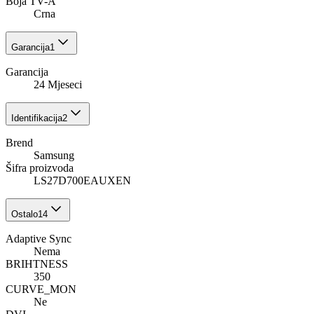
Boja TV-A
Crna
Garancija
1
Garancija
24 Mjeseci
Identifikacija
2
Brend
Samsung
Šifra proizvoda
LS27D700EAUXEN
Ostalo
14
Adaptive Sync
Nema
BRIHTNESS
350
CURVE_MON
Ne