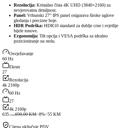
Rezolucija:
Kristalno čista 4K UHD (3840×2160) za
nevjerovatnu detaljnost.
Panel:
Vrhunski 27” IPS panel osigurava široke uglove
gledanja i precizne boje.
HDR Podrška:
HDR10 standard za dublje crne i svjetlije
bijele tonove.
Ergonomija:
Tilt opcija i VESA podrška za idealno
pozicioniranje na stolu.
Osvježavanje
60 Hz
Ekran
27
Rezolucija
4k 2160p
60 Hz
27
4k 2160p
635
690,00 KM
−
8
%
−
55
KM
00
KM
Cijena uključuje PDV