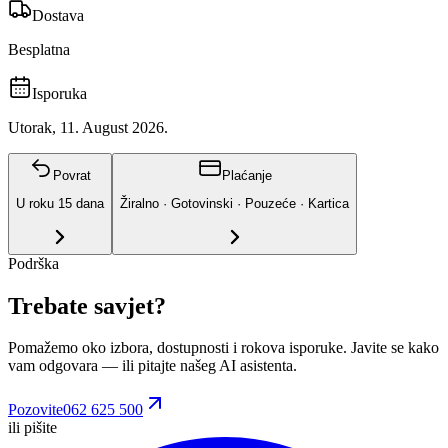
Dostava
Besplatna
Isporuka
Utorak, 11. August 2026.
Povrat
Plaćanje
U roku
15
dana
Žiralno · Gotovinski · Pouzeće · Kartica
Podrška
Trebate savjet?
Pomažemo oko izbora, dostupnosti i rokova isporuke. Javite se kako
vam odgovara
— ili pitajte našeg AI asistenta.
Pozovite
062 625 500
ili pišite