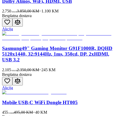
Dolby Atmos, WiFi, HDMI, USB
2.750
3.850,00 KM
−
1.100
KM
00
KM
Besplatna dostava
Akcija
Sasmung49" Gaming Monitor G91F1000R, DQHD
5120x1440, 32:9144Hz, 1ms, 350cd, DP, 2xHDMI,
USB 3.2
2.105
2.350,00 KM
−
245
KM
00
KM
Besplatna dostava
Akcija
Mobile USB-C WiFi Dongle HT005
455
495,00 KM
−
40
KM
00
KM