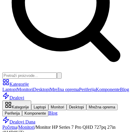
Kategorije
Laptopi
Monitori
Desktopi
Mrežna oprema
Periferija
Komponente
Blog
Dealovi
Kategorije
Laptopi
Monitori
Desktopi
Mrežna oprema
Blog
Periferija
Komponente
Dealovi Dana
Početna
/
Monitori
/
Monitor HP Series 7 Pro QHD 727pq 27in