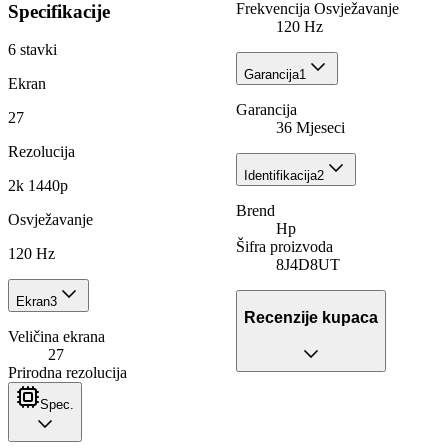
Frekvencija Osvježavanje
Specifikacije
120 Hz
6
stavki
Garancija
1
Ekran
Garancija
27
36 Mjeseci
Rezolucija
Identifikacija
2
2k 1440p
Brend
Osvježavanje
Hp
Šifra proizvoda
120 Hz
8J4D8UT
Ekran
3
Recenzije kupaca
Veličina ekrana
27
Prirodna rezolucija
Spec.