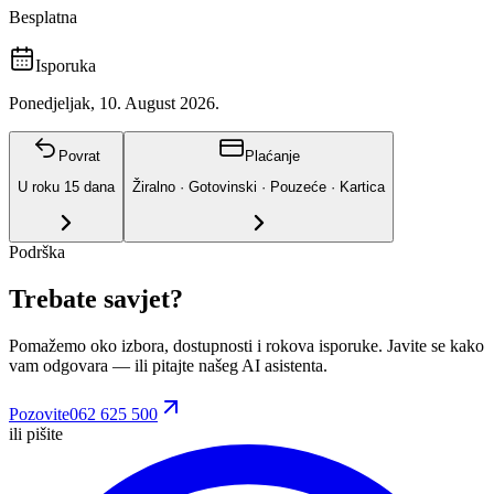
Besplatna
Isporuka
Ponedjeljak, 10. August 2026.
Povrat
Plaćanje
U roku
15
dana
Žiralno · Gotovinski · Pouzeće · Kartica
Podrška
Trebate savjet?
Pomažemo oko izbora, dostupnosti i rokova isporuke. Javite se kako
vam odgovara
— ili pitajte našeg AI asistenta.
Pozovite
062 625 500
ili pišite