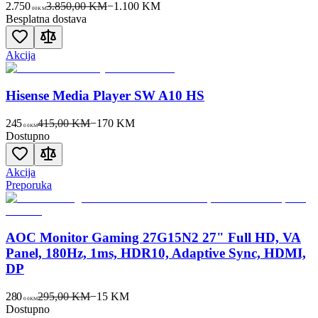
2.750
3.850,00 KM
−
1.100
KM
00
KM
Besplatna dostava
Akcija
Hisense Media Player SW A10 HS
245
415,00 KM
−
170
KM
00
KM
Dostupno
Akcija
Preporuka
AOC Monitor Gaming 27G15N2 27" Full HD, VA
Panel, 180Hz, 1ms, HDR10, Adaptive Sync, HDMI,
DP
280
295,00 KM
−
15
KM
00
KM
Dostupno