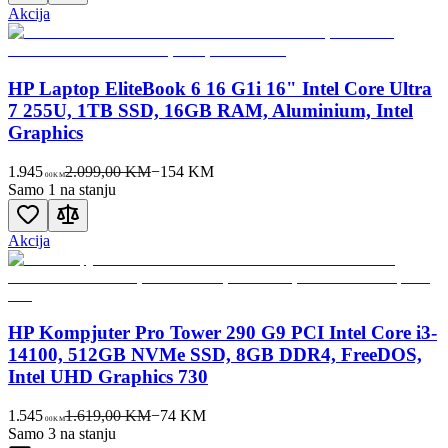
Akcija
HP Laptop EliteBook 6 16 G1i 16" Intel Core Ultra
7 255U, 1TB SSD, 16GB RAM, Aluminium, Intel
Graphics
1.945
2.099,00 KM
−
154
KM
00
KM
Samo 1 na stanju
Akcija
HP Kompjuter Pro Tower 290 G9 PCI Intel Core i3-
14100, 512GB NVMe SSD, 8GB DDR4, FreeDOS,
Intel UHD Graphics 730
1.545
1.619,00 KM
−
74
KM
00
KM
Samo 3 na stanju