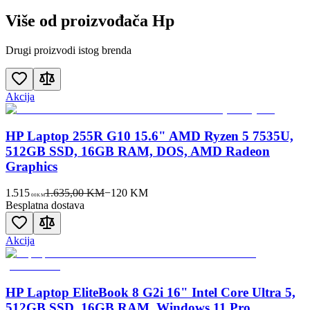
Više od proizvođača
Hp
Drugi proizvodi istog brenda
Akcija
HP Laptop 255R G10 15.6" AMD Ryzen 5 7535U,
512GB SSD, 16GB RAM, DOS, AMD Radeon
Graphics
1.515
1.635,00 KM
−
120
KM
00
KM
Besplatna dostava
Akcija
HP Laptop EliteBook 8 G2i 16" Intel Core Ultra 5,
512GB SSD, 16GB RAM, Windows 11 Pro