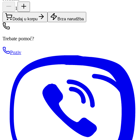
1
Dodaj u korpu
Brza narudžba
Trebate pomoć?
Poziv