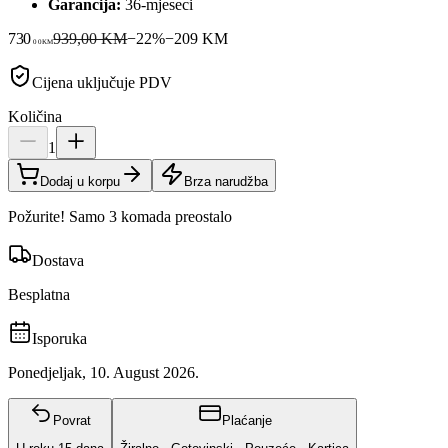
Garancija:
36-mjeseci
730
939,00 KM
−
22
%
−
209
KM
00
KM
Cijena uključuje PDV
Količina
1
Dodaj u korpu
Brza narudžba
Požurite! Samo 3 komada preostalo
Dostava
Besplatna
Isporuka
Ponedjeljak, 10. August 2026.
Povrat
Plaćanje