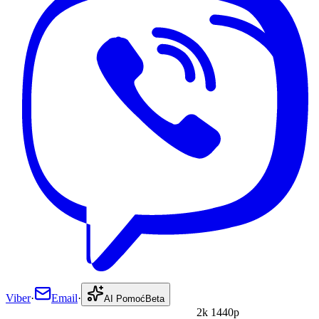
Viber
·
Email
·
AI Pomoć
Beta
2k 1440p