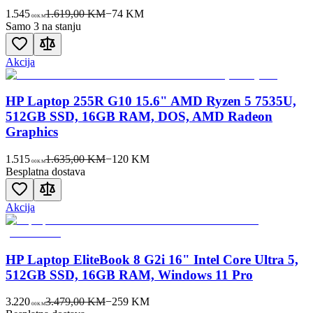
1.545
1.619,00 KM
−
74
KM
00
KM
Samo 3 na stanju
Akcija
HP Laptop 255R G10 15.6" AMD Ryzen 5 7535U,
512GB SSD, 16GB RAM, DOS, AMD Radeon
Graphics
1.515
1.635,00 KM
−
120
KM
00
KM
Besplatna dostava
Akcija
HP Laptop EliteBook 8 G2i 16" Intel Core Ultra 5,
512GB SSD, 16GB RAM, Windows 11 Pro
3.220
3.479,00 KM
−
259
KM
00
KM