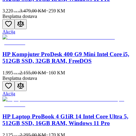
3.220
3.479,00 KM
−
259
KM
00
KM
Besplatna dostava
Akcija
HP Kompjuter ProDesk 400 G9 Mini Intel Core i5,
512GB SSD, 32GB RAM, FreeDOS
1.995
2.155,00 KM
−
160
KM
00
KM
Besplatna dostava
Akcija
HP Laptop ProBook 4 G1iR 14 Intel Core Ultra 5,
512GB SSD, 16GB RAM, Windows 11 Pro
2.125
2.295,00 KM
−
170
KM
00
KM