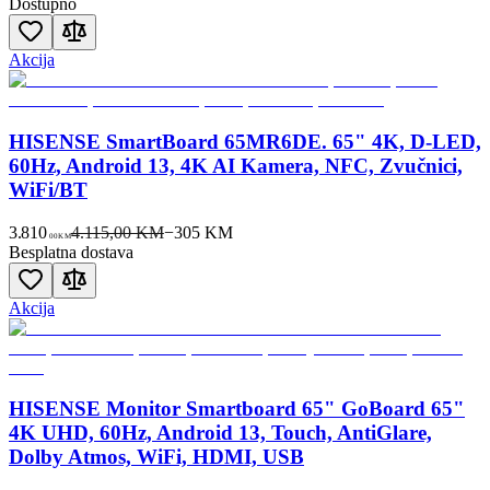
Dostupno
Akcija
HISENSE SmartBoard 65MR6DE. 65" 4K, D-LED,
60Hz, Android 13, 4K AI Kamera, NFC, Zvučnici,
WiFi/BT
3.810
4.115,00 KM
−
305
KM
00
KM
Besplatna dostava
Akcija
HISENSE Monitor Smartboard 65" GoBoard 65"
4K UHD, 60Hz, Android 13, Touch, AntiGlare,
Dolby Atmos, WiFi, HDMI, USB