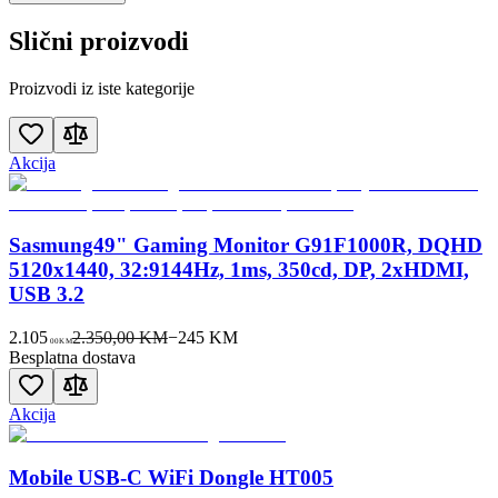
Slični proizvodi
Proizvodi iz iste kategorije
Akcija
Sasmung49" Gaming Monitor G91F1000R, DQHD
5120x1440, 32:9144Hz, 1ms, 350cd, DP, 2xHDMI,
USB 3.2
2.105
2.350,00 KM
−
245
KM
00
KM
Besplatna dostava
Akcija
Mobile USB-C WiFi Dongle HT005