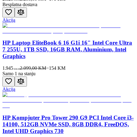
Besplatna dostava
Akcija
HP Laptop EliteBook 6 16 G1i 16" Intel Core Ultra
7 255U, 1TB SSD, 16GB RAM, Aluminium, Intel
Graphics
1.945
2.099,00 KM
−
154
KM
00
KM
Samo 1 na stanju
Akcija
HP Kompjuter Pro Tower 290 G9 PCI Intel Core i3-
14100, 512GB NVMe SSD, 8GB DDR4, FreeDOS,
Intel UHD Graphics 730