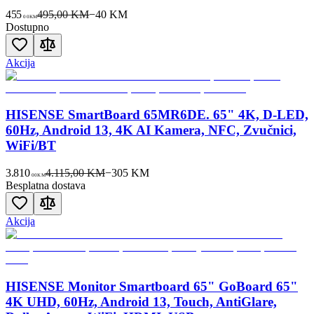
455
495,00 KM
−
40
KM
00
KM
Dostupno
Akcija
HISENSE SmartBoard 65MR6DE. 65" 4K, D-LED,
60Hz, Android 13, 4K AI Kamera, NFC, Zvučnici,
WiFi/BT
3.810
4.115,00 KM
−
305
KM
00
KM
Besplatna dostava
Akcija
HISENSE Monitor Smartboard 65" GoBoard 65"
4K UHD, 60Hz, Android 13, Touch, AntiGlare,