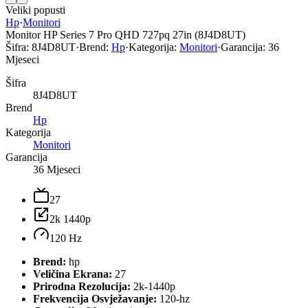
Veliki popusti
Hp
·
Monitori
Monitor HP Series 7 Pro QHD 727pq 27in (8J4D8UT)
Šifra:
8J4D8UT
·
Brend:
Hp
·
Kategorija:
Monitori
·
Garancija:
36
Mjeseci
Šifra
8J4D8UT
Brend
Hp
Kategorija
Monitori
Garancija
36 Mjeseci
27
2k 1440p
120 Hz
Brend:
hp
Veličina Ekrana:
27
Prirodna Rezolucija:
2k-1440p
Frekvencija Osvježavanje:
120-hz