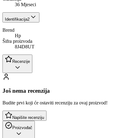
36 Mjeseci
Identifikacija
2
Brend
Hp
Šifra proizvoda
8J4D8UT
Recenzije
Još nema recenzija
Budite prvi koji će ostaviti recenziju za ovaj proizvod!
Napišite recenziju
Proizvođač