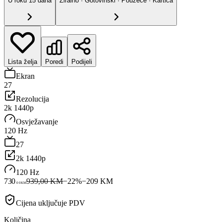
U roku
15
dana
Žiralno · Gotovinski · Pouzeće · Kartica
Lista želja
Poredi
Podijeli
Ekran
27
Rezolucija
2k 1440p
Osvježavanje
120 Hz
27
2k 1440p
120 Hz
730
939,00 KM
−
22
%
−
209
KM
00
KM
Cijena uključuje PDV
Količina