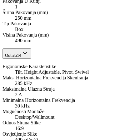
Pakovanja U Kutiji
1
Širina Pakovanja (mm)
250 mm
Tip Pakovanja
Box
Visina Pakovanja (mm)
490 mm
Ostalo
14
Ergonomske Karakteristike
Tilt, Height Adjustable, Pivot, Swivel
Maks. Horizontalna Frekvencija Skeniranja
285 kHz
Maksimalna Ulazna Struja
2 A
Minimalna Horizontalna Frekvencija
30 kHz
Mogućnosti Montaže
Desktop/Wallmount
Odnos Strana Slike
16:9
Osvjetljenje Slike
400 cd/m^2