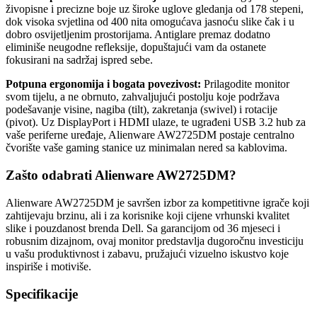
živopisne i precizne boje uz široke uglove gledanja od 178 stepeni,
dok visoka svjetlina od 400 nita omogućava jasnoću slike čak i u
dobro osvijetljenim prostorijama. Antiglare premaz dodatno
eliminiše neugodne refleksije, dopuštajući vam da ostanete
fokusirani na sadržaj ispred sebe.
Potpuna ergonomija i bogata povezivost:
Prilagodite monitor
svom tijelu, a ne obrnuto, zahvaljujući postolju koje podržava
podešavanje visine, nagiba (tilt), zakretanja (swivel) i rotacije
(pivot). Uz DisplayPort i HDMI ulaze, te ugrađeni USB 3.2 hub za
vaše periferne uređaje, Alienware AW2725DM postaje centralno
čvorište vaše gaming stanice uz minimalan nered sa kablovima.
Zašto odabrati Alienware AW2725DM?
Alienware AW2725DM je savršen izbor za kompetitivne igrače koji
zahtijevaju brzinu, ali i za korisnike koji cijene vrhunski kvalitet
slike i pouzdanost brenda Dell. Sa garancijom od 36 mjeseci i
robusnim dizajnom, ovaj monitor predstavlja dugoročnu investiciju
u vašu produktivnost i zabavu, pružajući vizuelno iskustvo koje
inspiriše i motiviše.
Specifikacije