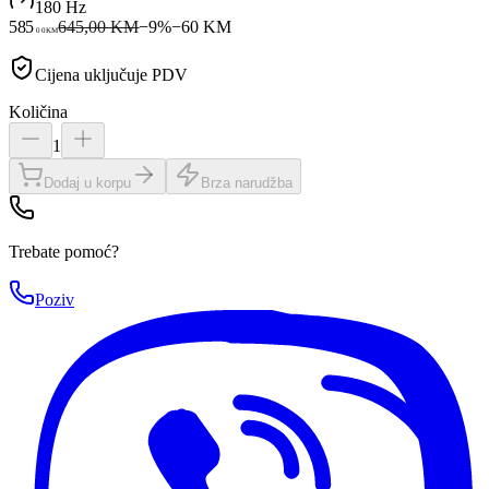
180 Hz
585
645,00 KM
−
9
%
−
60
KM
00
KM
Cijena uključuje PDV
Količina
1
Dodaj u korpu
Brza narudžba
Trebate pomoć?
Poziv