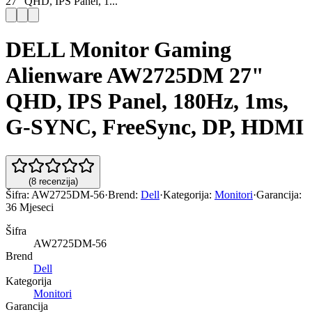
27" QHD, IPS Panel, 1...
DELL Monitor Gaming
Alienware AW2725DM 27"
QHD, IPS Panel, 180Hz, 1ms,
G-SYNC, FreeSync, DP, HDMI
(
8
recenzija
)
Šifra:
AW2725DM-56
·
Brend:
Dell
·
Kategorija:
Monitori
·
Garancija:
36 Mjeseci
Šifra
AW2725DM-56
Brend
Dell
Kategorija
Monitori
Garancija