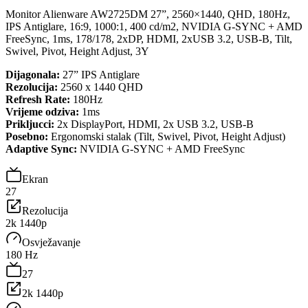
Monitor Alienware AW2725DM 27”, 2560×1440, QHD, 180Hz,
IPS Antiglare, 16:9, 1000:1, 400 cd/m2, NVIDIA G-SYNC + AMD
FreeSync, 1ms, 178/178, 2xDP, HDMI, 2xUSB 3.2, USB-B, Tilt,
Swivel, Pivot, Height Adjust, 3Y
Dijagonala:
27” IPS Antiglare
Rezolucija:
2560 x 1440 QHD
Refresh Rate:
180Hz
Vrijeme odziva:
1ms
Prikljucci:
2x DisplayPort, HDMI, 2x USB 3.2, USB-B
Posebno:
Ergonomski stalak (Tilt, Swivel, Pivot, Height Adjust)
Adaptive Sync:
NVIDIA G-SYNC + AMD FreeSync
Ekran
27
Rezolucija
2k 1440p
Osvježavanje
180 Hz
27
2k 1440p