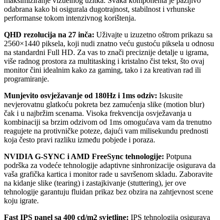
maksimiziranje vizuelnog užitka. Svaka komponenta je pažljivo
odabrana kako bi osigurala dugotrajnost, stabilnost i vrhunske
performanse tokom intenzivnog korištenja.
QHD rezolucija na 27 inča:
Uživajte u izuzetno oštrom prikazu sa
2560×1440 piksela, koji nudi znatno veću gustoću piksela u odnosu
na standardni Full HD. Za vas to znači preciznije detalje u igrama,
više radnog prostora za multitasking i kristalno čist tekst, što ovaj
monitor čini idealnim kako za gaming, tako i za kreativan rad ili
programiranje.
Munjevito osvježavanje od 180Hz i 1ms odziv:
Iskusite
nevjerovatnu glatkoću pokreta bez zamućenja slike (motion blur)
čak i u najbržim scenama. Visoka frekvencija osvježavanja u
kombinaciji sa brzim odzivom od 1ms omogućava vam da trenutno
reagujete na protivničke poteze, dajući vam milisekundu prednosti
koja često pravi razliku između pobjede i poraza.
NVIDIA G-SYNC i AMD FreeSync tehnologije:
Potpuna
podrška za vodeće tehnologije adaptivne sinhronizacije osigurava da
vaša grafička kartica i monitor rade u savršenom skladu. Zaboravite
na kidanje slike (tearing) i zastajkivanje (stuttering), jer ove
tehnologije garantuju fluidan prikaz bez obzira na zahtjevnost scene
koju igrate.
Fast IPS panel sa 400 cd/m2 svjetline:
IPS tehnologija osigurava