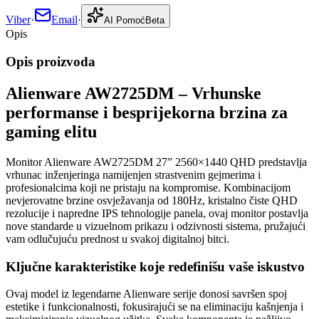
Viber
·
Email
·
AI Pomoć
Beta
Opis
Opis proizvoda
Alienware AW2725DM – Vrhunske
performanse i besprijekorna brzina za
gaming elitu
Monitor Alienware AW2725DM 27” 2560×1440 QHD predstavlja
vrhunac inženjeringa namijenjen strastvenim gejmerima i
profesionalcima koji ne pristaju na kompromise. Kombinacijom
nevjerovatne brzine osvježavanja od 180Hz, kristalno čiste QHD
rezolucije i napredne IPS tehnologije panela, ovaj monitor postavlja
nove standarde u vizuelnom prikazu i odzivnosti sistema, pružajući
vam odlučujuću prednost u svakoj digitalnoj bitci.
Ključne karakteristike koje redefinišu vaše iskustvo
Ovaj model iz legendarne Alienware serije donosi savršen spoj
estetike i funkcionalnosti, fokusirajući se na eliminaciju kašnjenja i