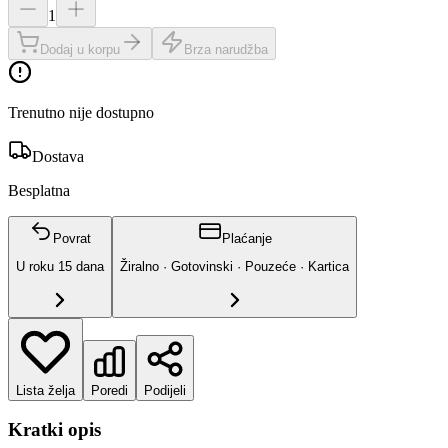
1
Dodaj u korpu
Brza narudžba
Trenutno nije dostupno
Dostava
Besplatna
Povrat
Plaćanje
U roku
15
dana
Žiralno · Gotovinski · Pouzeće · Kartica
Lista želja
Poredi
Podijeli
Kratki opis