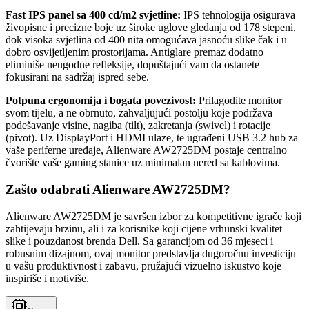
Fast IPS panel sa 400 cd/m2 svjetline:
IPS tehnologija osigurava
živopisne i precizne boje uz široke uglove gledanja od 178 stepeni,
dok visoka svjetlina od 400 nita omogućava jasnoću slike čak i u
dobro osvijetljenim prostorijama. Antiglare premaz dodatno
eliminiše neugodne refleksije, dopuštajući vam da ostanete
fokusirani na sadržaj ispred sebe.
Potpuna ergonomija i bogata povezivost:
Prilagodite monitor
svom tijelu, a ne obrnuto, zahvaljujući postolju koje podržava
podešavanje visine, nagiba (tilt), zakretanja (swivel) i rotacije
(pivot). Uz DisplayPort i HDMI ulaze, te ugrađeni USB 3.2 hub za
vaše periferne uređaje, Alienware AW2725DM postaje centralno
čvorište vaše gaming stanice uz minimalan nered sa kablovima.
Zašto odabrati Alienware AW2725DM?
Alienware AW2725DM je savršen izbor za kompetitivne igrače koji
zahtijevaju brzinu, ali i za korisnike koji cijene vrhunski kvalitet
slike i pouzdanost brenda Dell. Sa garancijom od 36 mjeseci i
robusnim dizajnom, ovaj monitor predstavlja dugoročnu investiciju
u vašu produktivnost i zabavu, pružajući vizuelno iskustvo koje
inspiriše i motiviše.