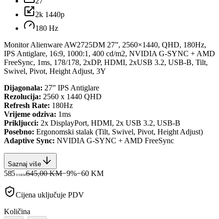
27
2k 1440p
180 Hz
Monitor Alienware AW2725DM 27”, 2560×1440, QHD, 180Hz,
IPS Antiglare, 16:9, 1000:1, 400 cd/m2, NVIDIA G-SYNC + AMD
FreeSync, 1ms, 178/178, 2xDP, HDMI, 2xUSB 3.2, USB-B, Tilt,
Swivel, Pivot, Height Adjust, 3Y
Dijagonala:
27” IPS Antiglare
Rezolucija:
2560 x 1440 QHD
Refresh Rate:
180Hz
Vrijeme odziva:
1ms
Prikljucci:
2x DisplayPort, HDMI, 2x USB 3.2, USB-B
Posebno:
Ergonomski stalak (Tilt, Swivel, Pivot, Height Adjust)
Adaptive Sync:
NVIDIA G-SYNC + AMD FreeSync
Saznaj više
585
645,00 KM
−
9
%
−
60
KM
00
KM
Cijena uključuje PDV
Količina