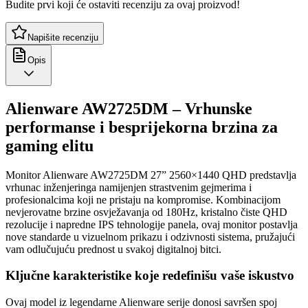
Budite prvi koji će ostaviti recenziju za ovaj proizvod!
Napišite recenziju
Opis
Alienware AW2725DM – Vrhunske
performanse i besprijekorna brzina za
gaming elitu
Monitor Alienware AW2725DM 27” 2560×1440 QHD predstavlja
vrhunac inženjeringa namijenjen strastvenim gejmerima i
profesionalcima koji ne pristaju na kompromise. Kombinacijom
nevjerovatne brzine osvježavanja od 180Hz, kristalno čiste QHD
rezolucije i napredne IPS tehnologije panela, ovaj monitor postavlja
nove standarde u vizuelnom prikazu i odzivnosti sistema, pružajući
vam odlučujuću prednost u svakoj digitalnoj bitci.
Ključne karakteristike koje redefinišu vaše iskustvo
Ovaj model iz legendarne Alienware serije donosi savršen spoj