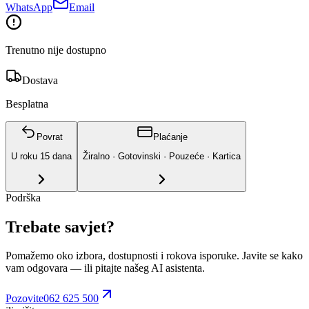
WhatsApp
Email
Trenutno nije dostupno
Dostava
Besplatna
Povrat
Plaćanje
U roku
15
dana
Žiralno · Gotovinski · Pouzeće · Kartica
Podrška
Trebate savjet?
Pomažemo oko izbora, dostupnosti i rokova isporuke. Javite se kako
vam odgovara
— ili pitajte našeg AI asistenta.
Pozovite
062 625 500