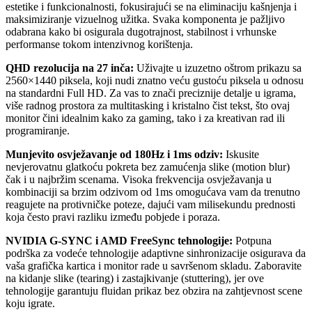
estetike i funkcionalnosti, fokusirajući se na eliminaciju kašnjenja i
maksimiziranje vizuelnog užitka. Svaka komponenta je pažljivo
odabrana kako bi osigurala dugotrajnost, stabilnost i vrhunske
performanse tokom intenzivnog korištenja.
QHD rezolucija na 27 inča:
Uživajte u izuzetno oštrom prikazu sa
2560×1440 piksela, koji nudi znatno veću gustoću piksela u odnosu
na standardni Full HD. Za vas to znači preciznije detalje u igrama,
više radnog prostora za multitasking i kristalno čist tekst, što ovaj
monitor čini idealnim kako za gaming, tako i za kreativan rad ili
programiranje.
Munjevito osvježavanje od 180Hz i 1ms odziv:
Iskusite
nevjerovatnu glatkoću pokreta bez zamućenja slike (motion blur)
čak i u najbržim scenama. Visoka frekvencija osvježavanja u
kombinaciji sa brzim odzivom od 1ms omogućava vam da trenutno
reagujete na protivničke poteze, dajući vam milisekundu prednosti
koja često pravi razliku između pobjede i poraza.
NVIDIA G-SYNC i AMD FreeSync tehnologije:
Potpuna
podrška za vodeće tehnologije adaptivne sinhronizacije osigurava da
vaša grafička kartica i monitor rade u savršenom skladu. Zaboravite
na kidanje slike (tearing) i zastajkivanje (stuttering), jer ove
tehnologije garantuju fluidan prikaz bez obzira na zahtjevnost scene
koju igrate.