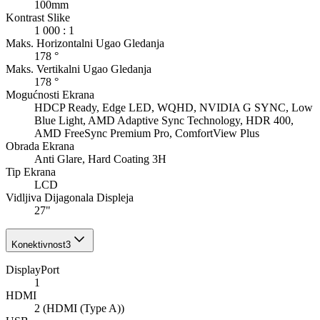
100mm
Kontrast Slike
1 000 : 1
Maks. Horizontalni Ugao Gledanja
178 °
Maks. Vertikalni Ugao Gledanja
178 °
Mogućnosti Ekrana
HDCP Ready, Edge LED, WQHD, NVIDIA G SYNC, Low
Blue Light, AMD Adaptive Sync Technology, HDR 400,
AMD FreeSync Premium Pro, ComfortView Plus
Obrada Ekrana
Anti Glare, Hard Coating 3H
Tip Ekrana
LCD
Vidljiva Dijagonala Displeja
27"
Konektivnost
3
DisplayPort
1
HDMI
2 (HDMI (Type A))