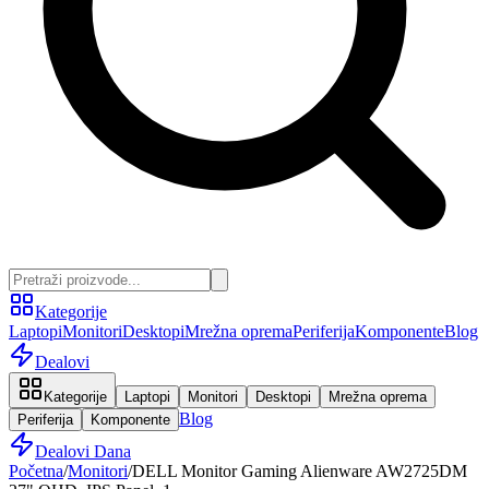
Kategorije
Laptopi
Monitori
Desktopi
Mrežna oprema
Periferija
Komponente
Blog
Dealovi
Kategorije
Laptopi
Monitori
Desktopi
Mrežna oprema
Blog
Periferija
Komponente
Dealovi Dana
Početna
/
Monitori
/
DELL Monitor Gaming Alienware AW2725DM