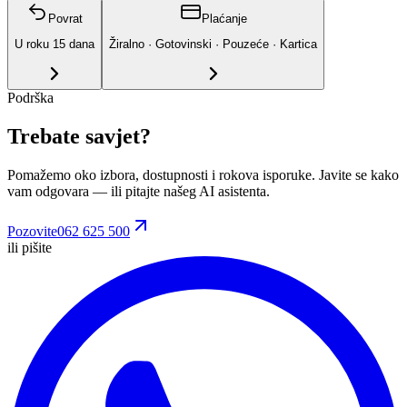
Povrat
Plaćanje
U roku
15
dana
Žiralno · Gotovinski · Pouzeće · Kartica
Podrška
Trebate savjet?
Pomažemo oko izbora, dostupnosti i rokova isporuke. Javite se kako
vam odgovara
— ili pitajte našeg AI asistenta.
Pozovite
062 625 500
ili pišite