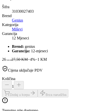
Šifra
31030027403
Brend
Genius
Kategorija
Miševi
Garancija
12 Mjeseci
Brend:
genius
Garancija:
12-mjeseci
26
27,50 KM
−
4
%
−
1
KM
50
KM
Cijena uključuje PDV
Količina
1
Dodaj u korpu
Brza narudžba
Trenutno nije dostupno