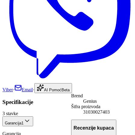
Viber
·
Email
·
AI Pomoć
Beta
Brend
Genius
Specifikacije
Šifra proizvoda
31030027403
3
stavke
Garancija
1
Recenzije kupaca
Garancija