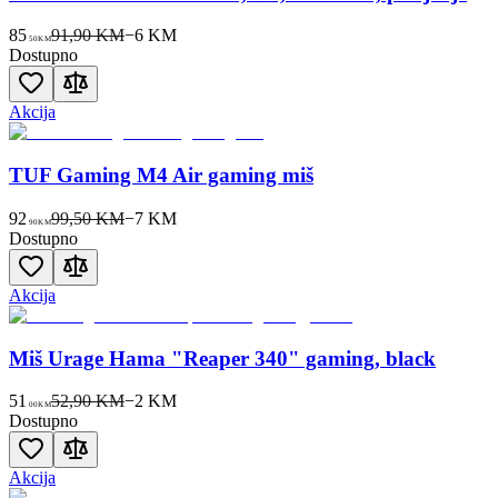
85
91,90 KM
−
6
KM
50
KM
Dostupno
Akcija
TUF Gaming M4 Air gaming miš
92
99,50 KM
−
7
KM
90
KM
Dostupno
Akcija
Miš Urage Hama "Reaper 340" gaming, black
51
52,90 KM
−
2
KM
00
KM
Dostupno
Akcija