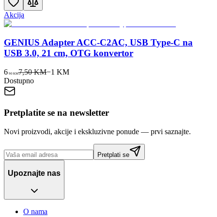
Akcija
GENIUS Adapter ACC-C2AC, USB Type-C na
USB 3.0, 21 cm, OTG konvertor
6
7,50 KM
−
1
KM
90
KM
Dostupno
Pretplatite se na newsletter
Novi proizvodi, akcije i ekskluzivne ponude — prvi saznajte.
Pretplati se
Upoznajte nas
O nama