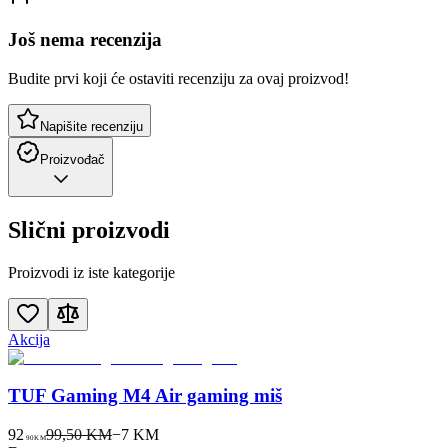
Još nema recenzija
Budite prvi koji će ostaviti recenziju za ovaj proizvod!
Napišite recenziju
Proizvođač
Slični proizvodi
Proizvodi iz iste kategorije
Akcija
TUF Gaming M4 Air gaming miš
92
99,50 KM
−
7
KM
90
KM