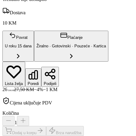
Dostava
10 KM
Povrat
Plaćanje
U roku
15
dana
Žiralno · Gotovinski · Pouzeće · Kartica
Lista želja
Poredi
Podijeli
26
27,50 KM
−
4
%
−
1
KM
50
KM
Cijena uključuje PDV
Količina
1
Dodaj u korpu
Brza narudžba