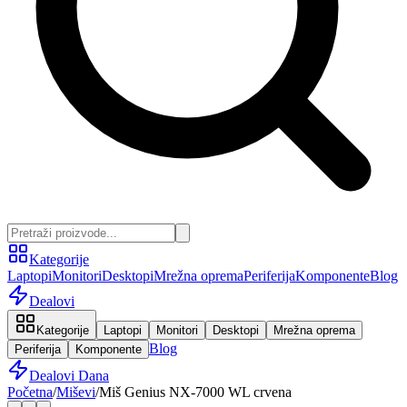
Kategorije
Laptopi
Monitori
Desktopi
Mrežna oprema
Periferija
Komponente
Blog
Dealovi
Kategorije
Laptopi
Monitori
Desktopi
Mrežna oprema
Blog
Periferija
Komponente
Dealovi Dana
Početna
/
Miševi
/
Miš Genius NX-7000 WL crvena