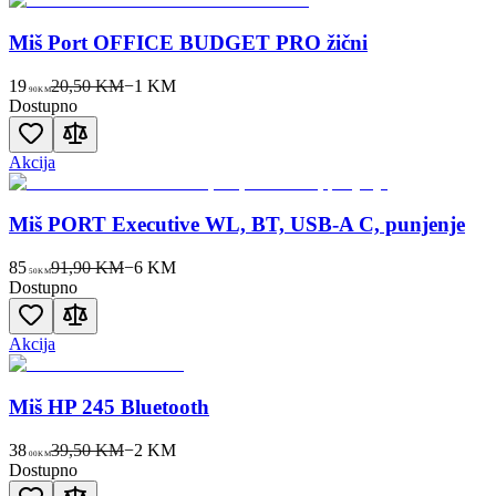
Miš Port OFFICE BUDGET PRO žični
19
20,50 KM
−
1
KM
90
KM
Dostupno
Akcija
Miš PORT Executive WL, BT, USB-A C, punjenje
85
91,90 KM
−
6
KM
50
KM
Dostupno
Akcija
Miš HP 245 Bluetooth
38
39,50 KM
−
2
KM
00
KM
Dostupno