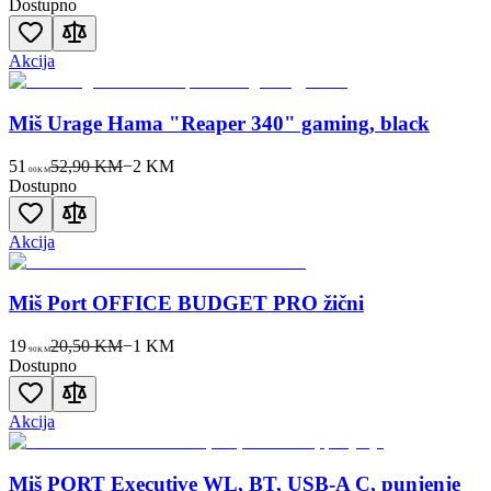
Dostupno
Akcija
Miš Urage Hama "Reaper 340" gaming, black
51
52,90 KM
−
2
KM
00
KM
Dostupno
Akcija
Miš Port OFFICE BUDGET PRO žični
19
20,50 KM
−
1
KM
90
KM
Dostupno
Akcija
Miš PORT Executive WL, BT, USB-A C, punjenje