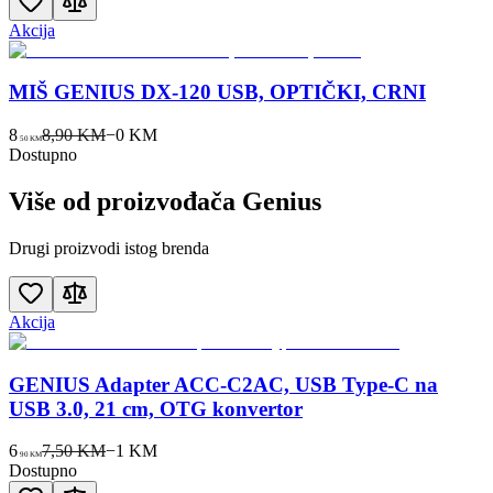
Akcija
MIŠ GENIUS DX-120 USB, OPTIČKI, CRNI
8
8,90 KM
−
0
KM
50
KM
Dostupno
Više od proizvođača
Genius
Drugi proizvodi istog brenda
Akcija
GENIUS Adapter ACC-C2AC, USB Type-C na
USB 3.0, 21 cm, OTG konvertor
6
7,50 KM
−
1
KM
90
KM
Dostupno