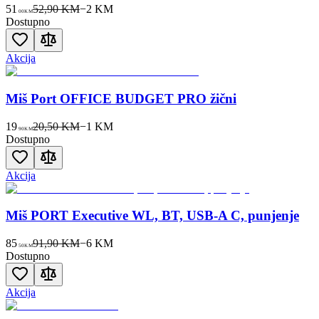
51
52,90 KM
−
2
KM
00
KM
Dostupno
Akcija
Miš Port OFFICE BUDGET PRO žični
19
20,50 KM
−
1
KM
90
KM
Dostupno
Akcija
Miš PORT Executive WL, BT, USB-A C, punjenje
85
91,90 KM
−
6
KM
50
KM
Dostupno
Akcija