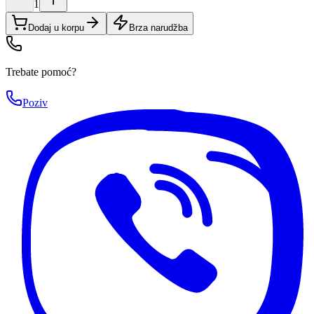
1
Dodaj u korpu
Brza narudžba
Trebate pomoć?
Poziv