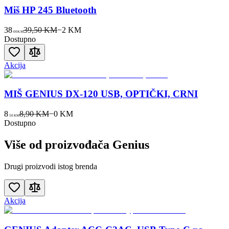
Miš HP 245 Bluetooth
38
39,50 KM
−
2
KM
00
KM
Dostupno
Akcija
MIŠ GENIUS DX-120 USB, OPTIČKI, CRNI
8
8,90 KM
−
0
KM
50
KM
Dostupno
Više od proizvođača
Genius
Drugi proizvodi istog brenda
Akcija