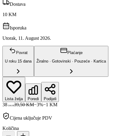
Dostava
10 KM
Isporuka
Utorak, 11. August 2026.
Povrat
Plaćanje
U roku
15
dana
Žiralno · Gotovinski · Pouzeće · Kartica
Lista želja
Poredi
Podijeli
38
39,50 KM
−
3
%
−
1
KM
50
KM
Cijena uključuje PDV
Količina