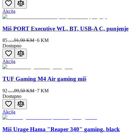
Akcija
Miš PORT Executive WL, BT, USB-A C, punjenje
85
91,90 KM
−
6
KM
50
KM
Dostupno
Akcija
TUF Gaming M4 Air gaming miš
92
99,50 KM
−
7
KM
90
KM
Dostupno
Akcija
Miš Urage Hama "Reaper 340" gaming, black