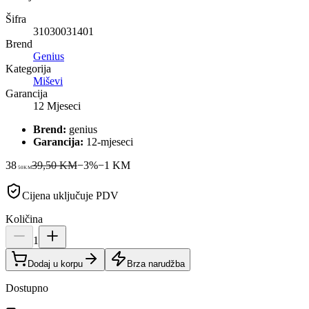
Šifra
31030031401
Brend
Genius
Kategorija
Miševi
Garancija
12 Mjeseci
Brend:
genius
Garancija:
12-mjeseci
38
39,50 KM
−
3
%
−
1
KM
50
KM
Cijena uključuje PDV
Količina
1
Dodaj u korpu
Brza narudžba
Dostupno