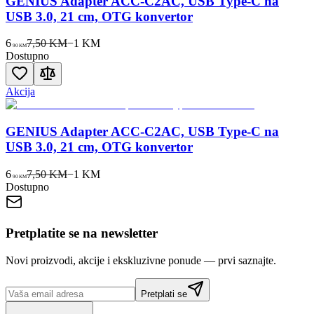
GENIUS Adapter ACC-C2AC, USB Type-C na
USB 3.0, 21 cm, OTG konvertor
6
7,50 KM
−
1
KM
90
KM
Dostupno
Akcija
GENIUS Adapter ACC-C2AC, USB Type-C na
USB 3.0, 21 cm, OTG konvertor
6
7,50 KM
−
1
KM
90
KM
Dostupno
Pretplatite se na newsletter
Novi proizvodi, akcije i ekskluzivne ponude — prvi saznajte.
Pretplati se