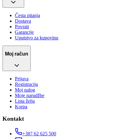
Česta pitanja
Dostava
Povrati
Garancije
Uputstvo za kupovinu
Moj račun
Prijava
Registracija
Moj nalog
Moje narudžbe
Lista želja
Korpa
Kontakt
+387 62 625 500