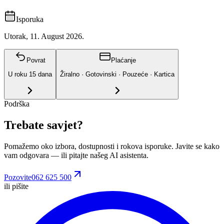
Isporuka
Utorak, 11. August 2026.
Povrat
Plaćanje
U roku
15
dana
Žiralno · Gotovinski · Pouzeće · Kartica
Podrška
Trebate savjet?
Pomažemo oko izbora, dostupnosti i rokova isporuke. Javite se kako
vam odgovara
— ili pitajte našeg AI asistenta.
Pozovite
062 625 500
ili pišite