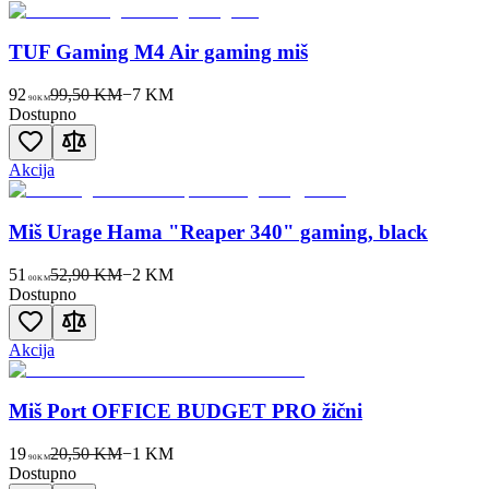
TUF Gaming M4 Air gaming miš
92
99,50 KM
−
7
KM
90
KM
Dostupno
Akcija
Miš Urage Hama "Reaper 340" gaming, black
51
52,90 KM
−
2
KM
00
KM
Dostupno
Akcija
Miš Port OFFICE BUDGET PRO žični
19
20,50 KM
−
1
KM
90
KM
Dostupno