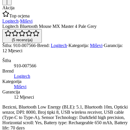
Akcija
Top ocjena
Logitech
·
Miševi
Logitech Bluetooth Mouse MX Master 4 Pale Grey
(
5
recenzija
)
Šifra:
910-007566
·
Brend:
Logitech
·
Kategorija:
Miševi
·
Garancija:
12 Mjeseci
Šifra
910-007566
Brend
Logitech
Kategorija
Miševi
Garancija
12 Mjeseci
Bezicni, Bluetooth Low Energy (BLE): 5.1, Bluetooth 10m, Opticki
senzor, DPI: 8000, Broj tipki 8, USB wireless receiver, USB cable
(Type-C to Type-A), Sensor Technology: Darkfield high precision,
Horizontal scroll: Yes, Battery type: Rechargeable 650 mAh, Battery
life: 70 days