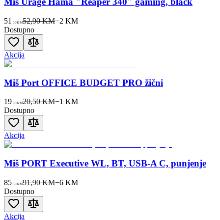
Miš Urage Hama "Reaper 340" gaming, black
51
52,90 KM
−
2
KM
00
KM
Dostupno
Akcija
Miš Port OFFICE BUDGET PRO žični
19
20,50 KM
−
1
KM
90
KM
Dostupno
Akcija
Miš PORT Executive WL, BT, USB-A C, punjenje
85
91,90 KM
−
6
KM
50
KM
Dostupno
Akcija