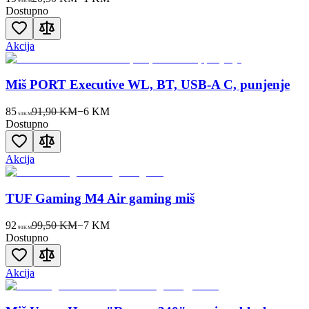
90
KM
Dostupno
Akcija
Miš PORT Executive WL, BT, USB-A C, punjenje
85
91,90 KM
−
6
KM
50
KM
Dostupno
Akcija
TUF Gaming M4 Air gaming miš
92
99,50 KM
−
7
KM
90
KM
Dostupno
Akcija