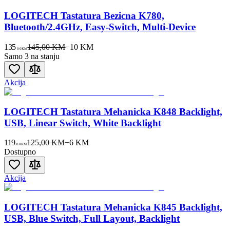
LOGITECH Tastatura Bezicna K780,
Bluetooth/2.4GHz, Easy-Switch, Multi-Device
135
145,00 KM
−
10
KM
00
KM
Samo 3 na stanju
Akcija
LOGITECH Tastatura Mehanicka K848 Backlight,
USB, Linear Switch, White Backlight
119
125,00 KM
−
6
KM
00
KM
Dostupno
Akcija
LOGITECH Tastatura Mehanicka K845 Backlight,
USB, Blue Switch, Full Layout, Backlight