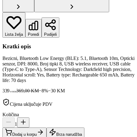
Lista želja
Poredi
Podijeli
Kratki opis
Bezicni, Bluetooth Low Energy (BLE): 5.1, Bluetooth 10m, Opticki
senzor, DPI: 8000, Broj tipki 8, USB wireless receiver, USB cable
(Type-C to Type-A), Sensor Technology: Darkfield high precision,
Horizontal scroll: Yes, Battery type: Rechargeable 650 mAh, Battery
life: 70 days
339
369,00 KM
−
8
%
−
30
KM
00
KM
Cijena uključuje PDV
Količina
1
Dodaj u korpu
Brza narudžba