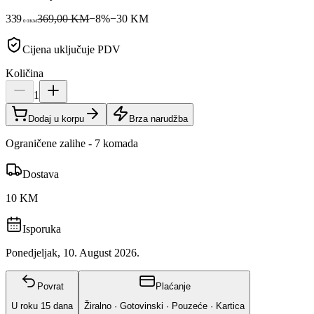
339
369,00 KM
−
8
%
−
30
KM
00
KM
Cijena uključuje PDV
Količina
1
Dodaj u korpu
Brza narudžba
Ograničene zalihe - 7 komada
Dostava
10 KM
Isporuka
Ponedjeljak, 10. August 2026.
Povrat
Plaćanje
U roku
15
dana
Žiralno · Gotovinski · Pouzeće · Kartica