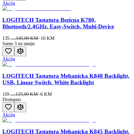
Akcija
LOGITECH Tastatura Bezicna K780,
Bluetooth/2.4GHz, Easy-Switch, Multi-Device
135
145,00 KM
−
10
KM
00
KM
Samo 3 na stanju
Akcija
LOGITECH Tastatura Mehanicka K848 Backlight,
USB, Linear Switch, White Backlight
119
125,00 KM
−
6
KM
00
KM
Dostupno
Akcija
LOGITECH Tastatura Mehanicka K845 Backlight,