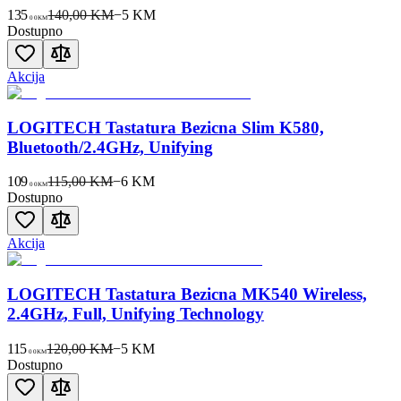
135
140,00 KM
−
5
KM
00
KM
Dostupno
Akcija
LOGITECH Tastatura Bezicna Slim K580,
Bluetooth/2.4GHz, Unifying
109
115,00 KM
−
6
KM
00
KM
Dostupno
Akcija
LOGITECH Tastatura Bezicna MK540 Wireless,
2.4GHz, Full, Unifying Technology
115
120,00 KM
−
5
KM
00
KM
Dostupno