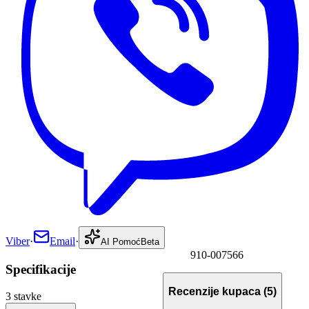
Viber
·
Email
·
AI Pomoć
Beta
910-007566
Specifikacije
Recenzije kupaca
(5)
3
stavke