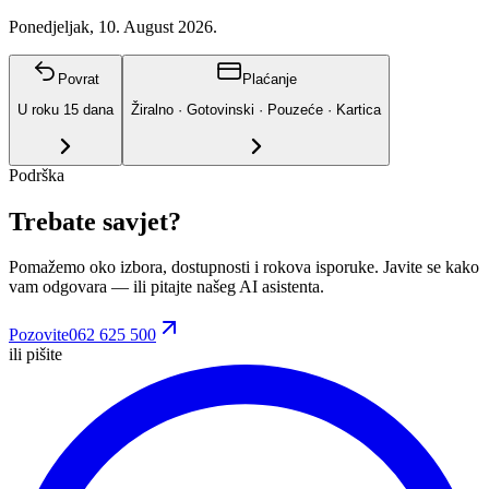
Ponedjeljak, 10. August 2026.
Povrat
Plaćanje
U roku
15
dana
Žiralno · Gotovinski · Pouzeće · Kartica
Podrška
Trebate savjet?
Pomažemo oko izbora, dostupnosti i rokova isporuke. Javite se kako
vam odgovara
— ili pitajte našeg AI asistenta.
Pozovite
062 625 500
ili pišite