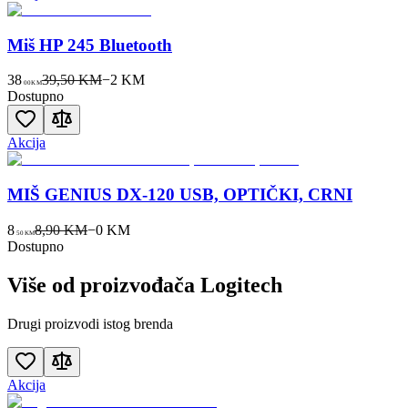
Miš HP 245 Bluetooth
38
39,50 KM
−
2
KM
00
KM
Dostupno
Akcija
MIŠ GENIUS DX-120 USB, OPTIČKI, CRNI
8
8,90 KM
−
0
KM
50
KM
Dostupno
Više od proizvođača
Logitech
Drugi proizvodi istog brenda
Akcija