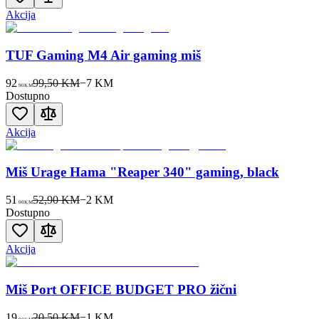
Akcija
TUF Gaming M4 Air gaming miš
92
99,50 KM
−
7
KM
90
KM
Dostupno
Akcija
Miš Urage Hama "Reaper 340" gaming, black
51
52,90 KM
−
2
KM
00
KM
Dostupno
Akcija
Miš Port OFFICE BUDGET PRO žični
19
20,50 KM
−
1
KM