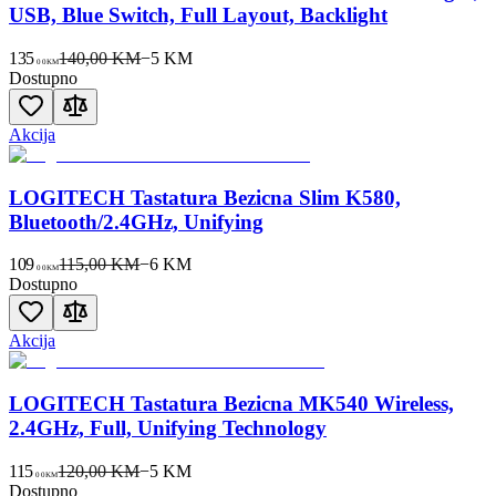
USB, Blue Switch, Full Layout, Backlight
135
140,00 KM
−
5
KM
00
KM
Dostupno
Akcija
LOGITECH Tastatura Bezicna Slim K580,
Bluetooth/2.4GHz, Unifying
109
115,00 KM
−
6
KM
00
KM
Dostupno
Akcija
LOGITECH Tastatura Bezicna MK540 Wireless,
2.4GHz, Full, Unifying Technology
115
120,00 KM
−
5
KM
00
KM
Dostupno