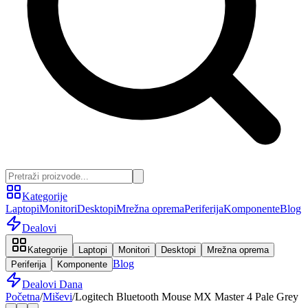
Kategorije
Laptopi
Monitori
Desktopi
Mrežna oprema
Periferija
Komponente
Blog
Dealovi
Kategorije
Laptopi
Monitori
Desktopi
Mrežna oprema
Blog
Periferija
Komponente
Dealovi Dana
Početna
/
Miševi
/
Logitech Bluetooth Mouse MX Master 4 Pale Grey