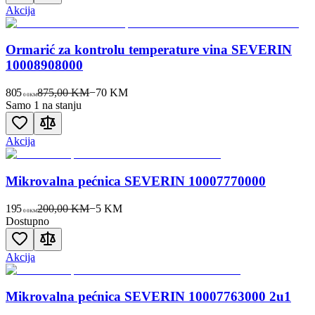
Akcija
Ormarić za kontrolu temperature vina SEVERIN
10008908000
805
875,00 KM
−
70
KM
00
KM
Samo 1 na stanju
Akcija
Mikrovalna pećnica SEVERIN 10007770000
195
200,00 KM
−
5
KM
00
KM
Dostupno
Akcija
Mikrovalna pećnica SEVERIN 10007763000 2u1