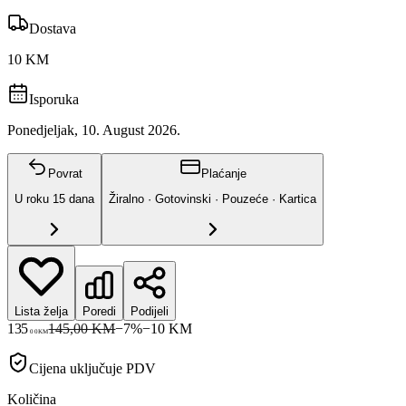
Dostava
10 KM
Isporuka
Ponedjeljak, 10. August 2026.
Povrat
Plaćanje
U roku
15
dana
Žiralno · Gotovinski · Pouzeće · Kartica
Lista želja
Poredi
Podijeli
135
145,00 KM
−
7
%
−
10
KM
00
KM
Cijena uključuje PDV
Količina