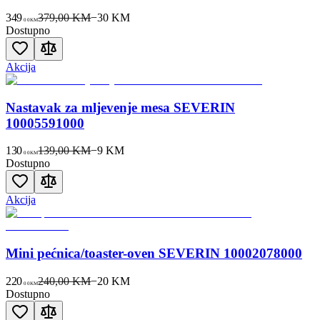
349
379,00 KM
−
30
KM
00
KM
Dostupno
Akcija
Nastavak za mljevenje mesa SEVERIN
10005591000
130
139,00 KM
−
9
KM
00
KM
Dostupno
Akcija
Mini pećnica/toaster-oven SEVERIN 10002078000
220
240,00 KM
−
20
KM
00
KM
Dostupno