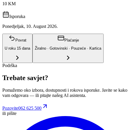
10 KM
Isporuka
Ponedjeljak, 10. August 2026.
Povrat
Plaćanje
U roku
15
dana
Žiralno · Gotovinski · Pouzeće · Kartica
Podrška
Trebate savjet?
Pomažemo oko izbora, dostupnosti i rokova isporuke. Javite se kako
vam odgovara
— ili pitajte našeg AI asistenta.
Pozovite
062 625 500
ili pišite