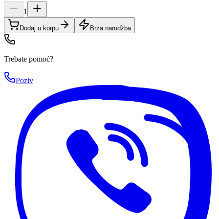
1
Dodaj u korpu
Brza narudžba
Trebate pomoć?
Poziv