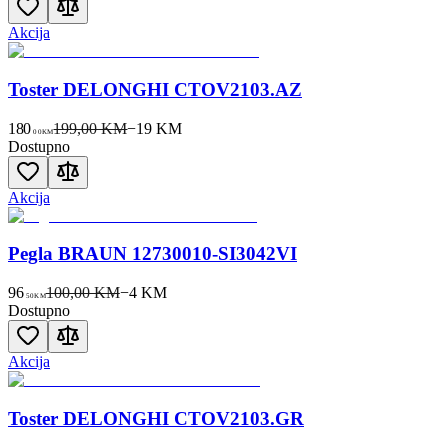
Akcija
Toster DELONGHI CTOV2103.AZ
180
199,00 KM
−
19
KM
00
KM
Dostupno
Akcija
Pegla BRAUN 12730010-SI3042VI
96
100,00 KM
−
4
KM
50
KM
Dostupno
Akcija
Toster DELONGHI CTOV2103.GR