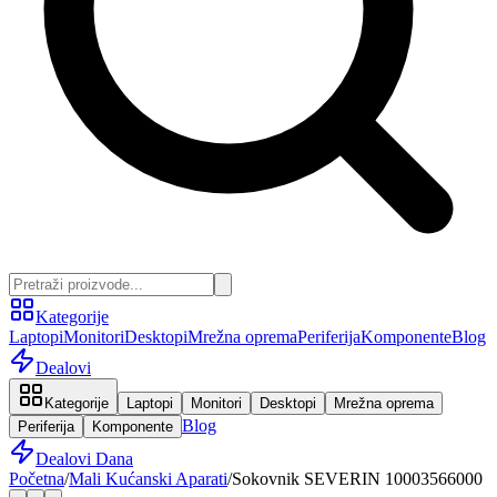
Kategorije
Laptopi
Monitori
Desktopi
Mrežna oprema
Periferija
Komponente
Blog
Dealovi
Kategorije
Laptopi
Monitori
Desktopi
Mrežna oprema
Blog
Periferija
Komponente
Dealovi Dana
Početna
/
Mali Kućanski Aparati
/
Sokovnik SEVERIN 10003566000