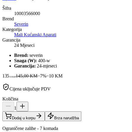
Šifra
10003566000
Brend
Severin
Kategorija
Mali Kućanski Aparati
Garancija
24 Mjeseci
Brend:
severin
Snaga (W):
400-w
Garancija:
24-mjeseci
135
145,00 KM
−
7
%
−
10
KM
00
KM
Cijena uključuje PDV
Količina
1
Dodaj u korpu
Brza narudžba
Ograničene zalihe - 7 komada