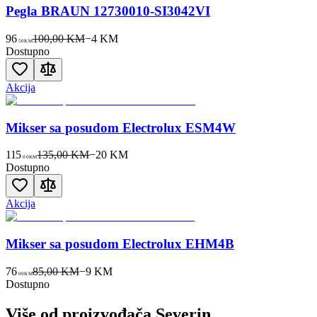
Pegla BRAUN 12730010-SI3042VI
96
100,00 KM
−
4
KM
50
KM
Dostupno
Akcija
Mikser sa posudom Electrolux ESM4W
115
135,00 KM
−
20
KM
00
KM
Dostupno
Akcija
Mikser sa posudom Electrolux EHM4B
76
85,00 KM
−
9
KM
00
KM
Dostupno
Više od proizvođača
Severin