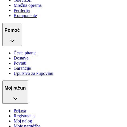
Televizori
Mrežna oprema
Periferija
Komponente
Pomoć
Česta pitanja
Dostava
Povrati
Garancije
Uputstvo za kupovinu
Moj račun
Prijava
Registracija
Moj nalog
Moje narudžbe