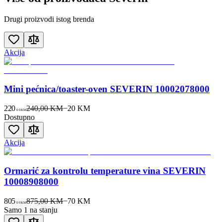
Drugi proizvodi istog brenda
Akcija
Mini pećnica/toaster-oven SEVERIN 10002078000
220
240,00 KM
−
20
KM
00
KM
Dostupno
Akcija
Ormarić za kontrolu temperature vina SEVERIN
10008908000
805
875,00 KM
−
70
KM
00
KM
Samo 1 na stanju