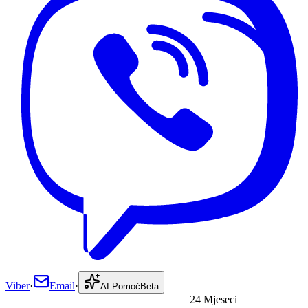
Viber
·
Email
·
AI Pomoć
Beta
24 Mjeseci