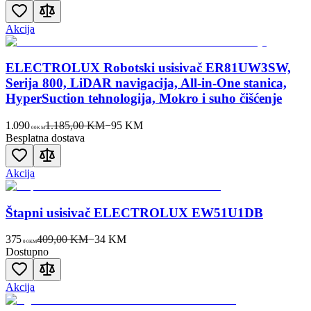
Akcija
ELECTROLUX Robotski usisivač ER81UW3SW,
Serija 800, LiDAR navigacija, All-in-One stanica,
HyperSuction tehnologija, Mokro i suho čišćenje
1.090
1.185,00 KM
−
95
KM
00
KM
Besplatna dostava
Akcija
Štapni usisivač ELECTROLUX EW51U1DB
375
409,00 KM
−
34
KM
00
KM
Dostupno
Akcija