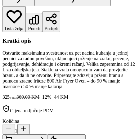
Lista želja
Poredi
Podijeli
Kratki opis
Ostvarite maksimalnu svestranost uz pet nacina kuhanja u jednoj
pecnici za radnu površinu, ukljucujuci prženje na zraku, pecenje,
podgrijavanje, dehidraciju i okretni ražanj. Velika zapremnina od 12
L za obiteljska jela. Staklena vrata omogucuju vam da provjerite
hranu, a da ih ne otvorite. Pripremajte zdraviju prženu hranu s
pomocu zracne friteze 800 Air Fryer Oven – do 90 % manje
masnoce i 50 % manje kalorija.
325
369,00 KM
−
12
%
−
44
KM
00
KM
Cijena uključuje PDV
Količina
1