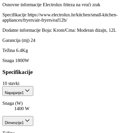
Osnovne informacije Electrolux friteza na vrući zrak
Specifikacije https://www.electrolux.hr/kitchen/small-kitchen-
appliances/fryers/air-fryers/eaf12b/
Dodatne informacije Boja: Krom/Crna: Moderan dizajn, 12L
Garancija (mj) 24
Težina 6.4Kg
Snaga 1800W
Specifikacije
10
stavki
Napajanje
1
Snaga (W)
1400 W
Dimenzije
1