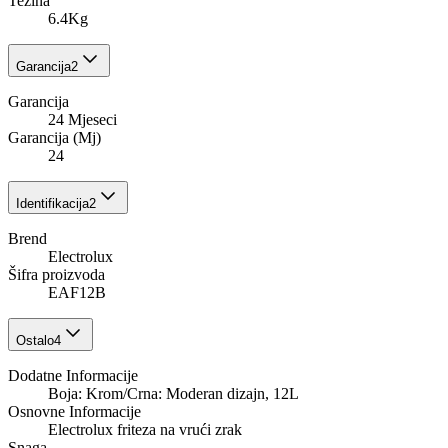
Težina
6.4Kg
Garancija
2
Garancija
24 Mjeseci
Garancija (Mj)
24
Identifikacija
2
Brend
Electrolux
Šifra proizvoda
EAF12B
Ostalo
4
Dodatne Informacije
Boja: Krom/Crna: Moderan dizajn, 12L
Osnovne Informacije
Electrolux friteza na vrući zrak
Snaga