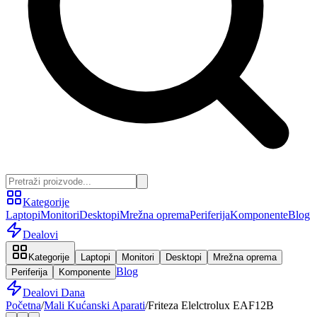
Kategorije
Laptopi
Monitori
Desktopi
Mrežna oprema
Periferija
Komponente
Blog
Dealovi
Kategorije
Laptopi
Monitori
Desktopi
Mrežna oprema
Blog
Periferija
Komponente
Dealovi Dana
Početna
/
Mali Kućanski Aparati
/
Friteza Elelctrolux EAF12B