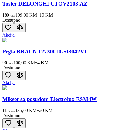
Toster DELONGHI CTOV2103.AZ
180
199,00 KM
−
19
KM
00
KM
Dostupno
Akcija
Pegla BRAUN 12730010-SI3042VI
96
100,00 KM
−
4
KM
50
KM
Dostupno
Akcija
Mikser sa posudom Electrolux ESM4W
115
135,00 KM
−
20
KM
00
KM
Dostupno