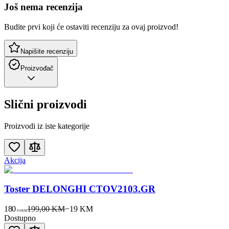
Još nema recenzija
Budite prvi koji će ostaviti recenziju za ovaj proizvod!
Napišite recenziju
Proizvođač
Slični proizvodi
Proizvodi iz iste kategorije
Akcija
Toster DELONGHI CTOV2103.GR
180
199,00 KM
−
19
KM
00
KM
Dostupno