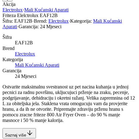
Akcija
Electrolux
·
Mali Kućanski Aparati
Friteza Elelctrolux EAF12B
Šifra:
EAF12B
·
Brend:
Electrolux
·
Kategorija:
Mali Kućanski
Aparati
·
Garancija:
24 Mjeseci
Šifra
EAF12B
Brend
Electrolux
Kategorija
Mali Kućanski Aparati
Garancija
24 Mjeseci
Ostvarite maksimalnu svestranost uz pet nacina kuhanja u jednoj
pecnici za radnu površinu, ukljucujuci prženje na zraku, pecenje,
podgrijavanje, dehidraciju i okretni ražanj. Velika zapremnina od 12
L za obiteljska jela. Staklena vrata omogucuju vam da provjerite
hranu, a da ih ne otvorite. Pripremajte zdraviju prženu hranu s
pomocu zracne friteze 800 Air Fryer Oven – do 90 % manje
masnoce i 50 % manje kalorija.
Saznaj više