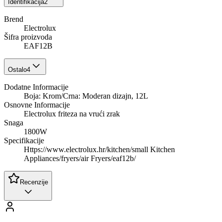
Identifikacija
2
Brend
Electrolux
Šifra proizvoda
EAF12B
Ostalo
4
Dodatne Informacije
Boja: Krom/Crna: Moderan dizajn, 12L
Osnovne Informacije
Electrolux friteza na vrući zrak
Snaga
1800W
Specifikacije
Https://www.electrolux.hr/kitchen/small Kitchen
Appliances/fryers/air Fryers/eaf12b/
Recenzije