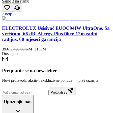
Samo 3 na stanju
Akcija
ELECTROLUX Usisivač EUOC94IW UltraOne, Sa
vrećicom, 66 dB, Allergy Plus filter, 12m radni
radijus, 60 mjeseci garancija
399
430,00 KM
−
31
KM
00
KM
Dostupno
Pretplatite se na newsletter
Novi proizvodi, akcije i ekskluzivne ponude — prvi saznajte.
Pretplati se
Upoznajte nas