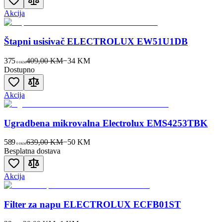
Akcija
Štapni usisivač ELECTROLUX EW51U1DB
375
409,00 KM
−
34
KM
00
KM
Dostupno
Akcija
Ugradbena mikrovalna Electrolux EMS4253TBK
589
639,00 KM
−
50
KM
00
KM
Besplatna dostava
Akcija
Filter za napu ELECTROLUX ECFB01ST