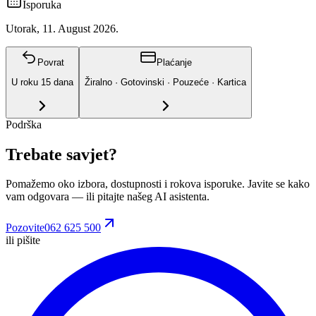
Isporuka
Utorak, 11. August 2026.
Povrat
Plaćanje
U roku
15
dana
Žiralno · Gotovinski · Pouzeće · Kartica
Podrška
Trebate savjet?
Pomažemo oko izbora, dostupnosti i rokova isporuke. Javite se kako
vam odgovara
— ili pitajte našeg AI asistenta.
Pozovite
062 625 500
ili pišite