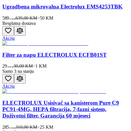
Ugradbena mikrovalna Electrolux EMS4253TBK
589
639,00 KM
−
50
KM
00
KM
Besplatna dostava
Akcija
Filter za napu ELECTROLUX ECFB01ST
29
30,00 KM
−
1
KM
00
KM
Samo 3 na stanju
Akcija
ELECTROLUX Usisivač sa kanisterom Pure C9
PC91-4MG, HEPA filtracija, 7-fazni sistem,
Doživotni filter, Garancija 60 mjeseci
285
310,00 KM
−
25
KM
00
KM