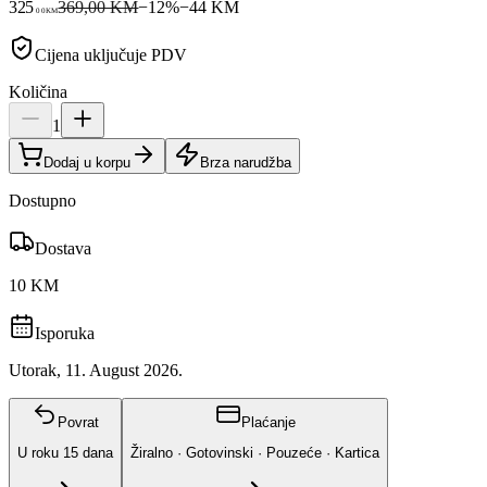
325
369,00 KM
−
12
%
−
44
KM
00
KM
Cijena uključuje PDV
Količina
1
Dodaj u korpu
Brza narudžba
Dostupno
Dostava
10 KM
Isporuka
Utorak, 11. August 2026.
Povrat
Plaćanje
U roku
15
dana
Žiralno · Gotovinski · Pouzeće · Kartica