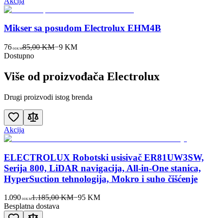
Akcija
Mikser sa posudom Electrolux EHM4B
76
85,00 KM
−
9
KM
00
KM
Dostupno
Više od proizvođača
Electrolux
Drugi proizvodi istog brenda
Akcija
ELECTROLUX Robotski usisivač ER81UW3SW,
Serija 800, LiDAR navigacija, All-in-One stanica,
HyperSuction tehnologija, Mokro i suho čišćenje
1.090
1.185,00 KM
−
95
KM
00
KM
Besplatna dostava