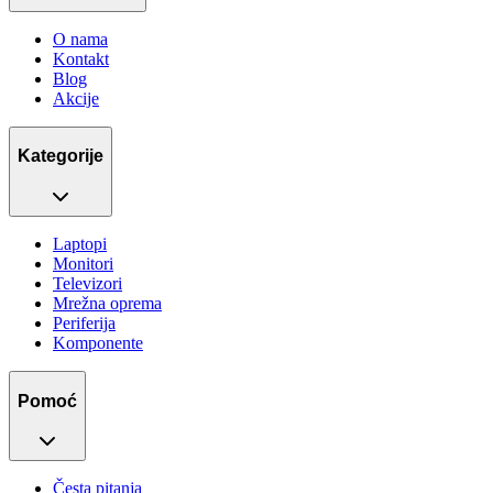
O nama
Kontakt
Blog
Akcije
Kategorije
Laptopi
Monitori
Televizori
Mrežna oprema
Periferija
Komponente
Pomoć
Česta pitanja