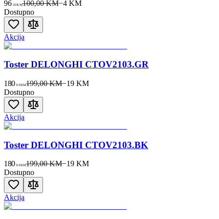
96
100,00 KM
−
4
KM
50
KM
Dostupno
Akcija
Toster DELONGHI CTOV2103.GR
180
199,00 KM
−
19
KM
00
KM
Dostupno
Akcija
Toster DELONGHI CTOV2103.BK
180
199,00 KM
−
19
KM
00
KM
Dostupno
Akcija