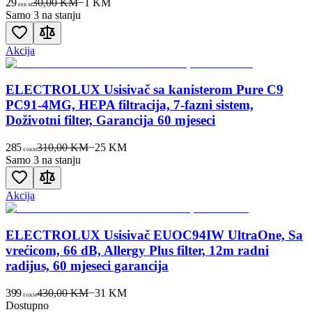
29
30,00 KM
−
1
KM
00
KM
Samo 3 na stanju
Akcija
ELECTROLUX Usisivač sa kanisterom Pure C9
PC91-4MG, HEPA filtracija, 7-fazni sistem,
Doživotni filter, Garancija 60 mjeseci
285
310,00 KM
−
25
KM
00
KM
Samo 3 na stanju
Akcija
ELECTROLUX Usisivač EUOC94IW UltraOne, Sa
vrećicom, 66 dB, Allergy Plus filter, 12m radni
radijus, 60 mjeseci garancija
399
430,00 KM
−
31
KM
00
KM
Dostupno