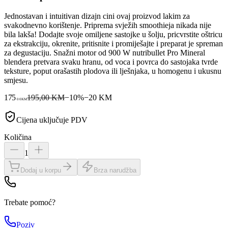
Jednostavan i intuitivan dizajn cini ovaj proizvod lakim za
svakodnevno korištenje. Priprema svježih smoothieja nikada nije
bila lakša! Dodajte svoje omiljene sastojke u šolju, pricvrstite oštricu
za ekstrakciju, okrenite, pritisnite i promiješajte i preparat je spreman
za degustaciju. Snažni motor od 900 W nutribullet Pro Mineral
blendera pretvara svaku hranu, od voca i povrca do sastojaka tvrde
teksture, poput orašastih plodova ili lješnjaka, u homogenu i ukusnu
smjesu.
175
195,00 KM
−
10
%
−
20
KM
00
KM
Cijena uključuje PDV
Količina
1
Dodaj u korpu
Brza narudžba
Trebate pomoć?
Poziv