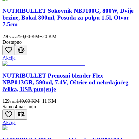
NUTRIBULLET Sokovnik NBJ100G, 800W, Dvije
brzine, Bokal 800ml, Posuda za pulpu 1.5l, Otvor
7.5cm
230
250,00 KM
−
20
KM
00
KM
Dostupno
Akcija
NUTRIBULLET Prenosni blender Flex
NBP013GR, 590ml, 7.4V, Oštrice od nehrđajućeg
čelika, USB punjenje
129
140,00 KM
−
11
KM
00
KM
Samo 4 na stanju
Akcija