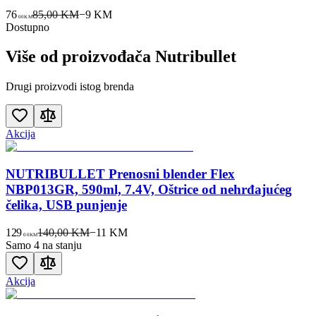
76
85,00 KM
−
9
KM
00
KM
Dostupno
Više od proizvođača
Nutribullet
Drugi proizvodi istog brenda
Akcija
NUTRIBULLET Prenosni blender Flex
NBP013GR, 590ml, 7.4V, Oštrice od nehrđajućeg
čelika, USB punjenje
129
140,00 KM
−
11
KM
00
KM
Samo 4 na stanju
Akcija