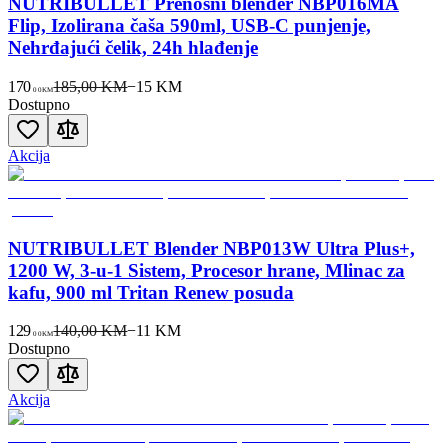
NUTRIBULLET Prenosni blender NBP016MA
Flip, Izolirana čaša 590ml, USB-C punjenje,
Nehrđajući čelik, 24h hlađenje
170
185,00 KM
−
15
KM
00
KM
Dostupno
Akcija
NUTRIBULLET Blender NBP013W Ultra Plus+,
1200 W, 3-u-1 Sistem, Procesor hrane, Mlinac za
kafu, 900 ml Tritan Renew posuda
129
140,00 KM
−
11
KM
00
KM
Dostupno
Akcija