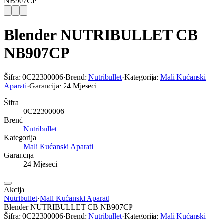
NB907CP
Blender NUTRIBULLET CB
NB907CP
Šifra:
0C22300006
·
Brend:
Nutribullet
·
Kategorija:
Mali Kućanski
Aparati
·
Garancija:
24 Mjeseci
Šifra
0C22300006
Brend
Nutribullet
Kategorija
Mali Kućanski Aparati
Garancija
24 Mjeseci
Akcija
Nutribullet
·
Mali Kućanski Aparati
Blender NUTRIBULLET CB NB907CP
Šifra:
0C22300006
·
Brend:
Nutribullet
·
Kategorija:
Mali Kućanski