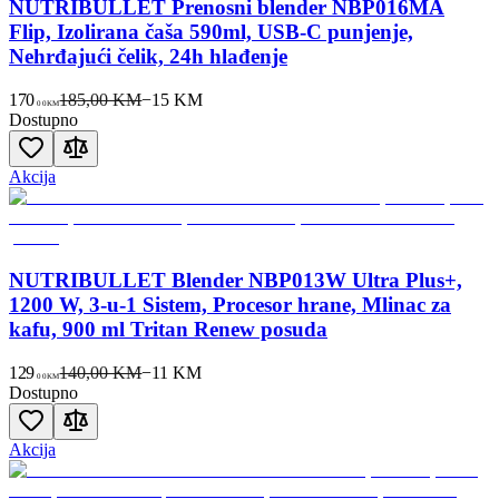
NUTRIBULLET Prenosni blender NBP016MA
Flip, Izolirana čaša 590ml, USB-C punjenje,
Nehrđajući čelik, 24h hlađenje
170
185,00 KM
−
15
KM
00
KM
Dostupno
Akcija
NUTRIBULLET Blender NBP013W Ultra Plus+,
1200 W, 3-u-1 Sistem, Procesor hrane, Mlinac za
kafu, 900 ml Tritan Renew posuda
129
140,00 KM
−
11
KM
00
KM
Dostupno
Akcija