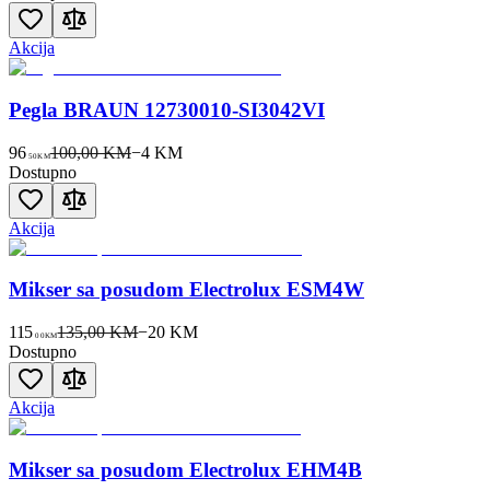
Akcija
Pegla BRAUN 12730010-SI3042VI
96
100,00 KM
−
4
KM
50
KM
Dostupno
Akcija
Mikser sa posudom Electrolux ESM4W
115
135,00 KM
−
20
KM
00
KM
Dostupno
Akcija
Mikser sa posudom Electrolux EHM4B