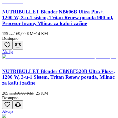
NUTRIBULLET Blender NB606B Ultra Plus+,
1200 W, 3-u-1 sistem, Tritan Renew posuda 900 ml,
Procesor hrane, Mlinac za kafu i začine
155
169,00 KM
−
14
KM
00
KM
Dostupno
Akcija
NUTRIBULLET Blender CBNBF520B Ultra Plus+,
1200 W, 3-u-1 Sistem, Tritan Renew posuda, Mlinac
za kafu i začine
285
310,00 KM
−
25
KM
00
KM
Dostupno
Akcija