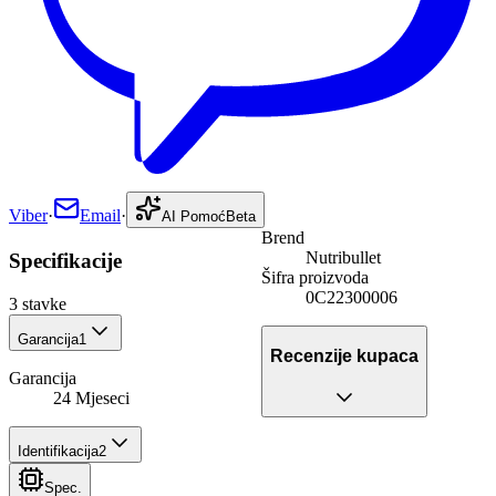
Viber
·
Email
·
AI Pomoć
Beta
Brend
Nutribullet
Specifikacije
Šifra proizvoda
0C22300006
3
stavke
Garancija
1
Recenzije kupaca
Garancija
24 Mjeseci
Identifikacija
2
Spec.