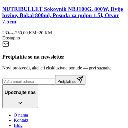
NUTRIBULLET Sokovnik NBJ100G, 800W, Dvije
brzine, Bokal 800ml, Posuda za pulpu 1.5l, Otvor
7.5cm
230
250,00 KM
−
20
KM
00
KM
Dostupno
Pretplatite se na newsletter
Novi proizvodi, akcije i ekskluzivne ponude — prvi saznajte.
Pretplati se
Upoznajte nas
O nama
Kontakt
Blog