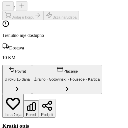
1
Dodaj u korpu
Brza narudžba
Trenutno nije dostupno
Dostava
10 KM
Povrat
Plaćanje
U roku
15
dana
Žiralno · Gotovinski · Pouzeće · Kartica
Lista želja
Poredi
Podijeli
Kratki opis