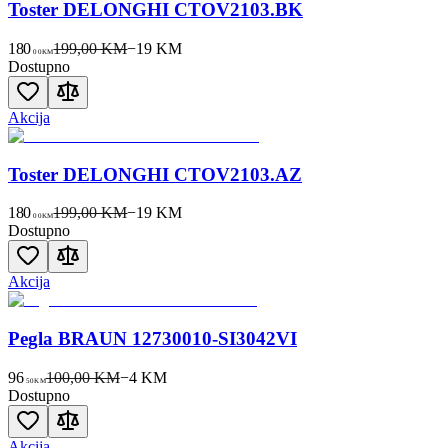
Toster DELONGHI CTOV2103.BK
180
199,00 KM
−
19
KM
00
KM
Dostupno
Akcija
Toster DELONGHI CTOV2103.AZ
180
199,00 KM
−
19
KM
00
KM
Dostupno
Akcija
Pegla BRAUN 12730010-SI3042VI
96
100,00 KM
−
4
KM
50
KM
Dostupno
Akcija