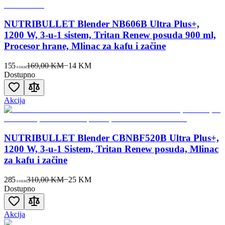
NUTRIBULLET Blender NB606B Ultra Plus+,
1200 W, 3-u-1 sistem, Tritan Renew posuda 900 ml,
Procesor hrane, Mlinac za kafu i začine
155
169,00 KM
−
14
KM
00
KM
Dostupno
Akcija
NUTRIBULLET Blender CBNBF520B Ultra Plus+,
1200 W, 3-u-1 Sistem, Tritan Renew posuda, Mlinac
za kafu i začine
285
310,00 KM
−
25
KM
00
KM
Dostupno
Akcija