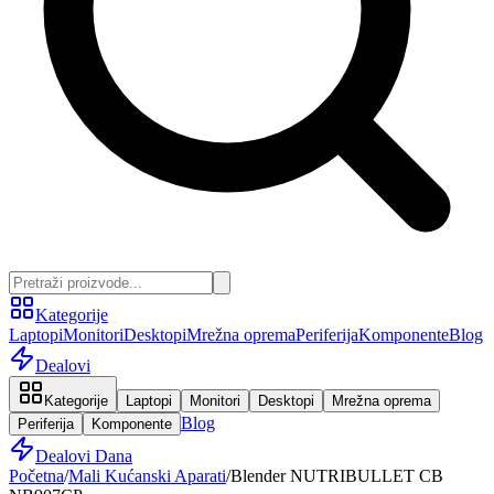
Kategorije
Laptopi
Monitori
Desktopi
Mrežna oprema
Periferija
Komponente
Blog
Dealovi
Kategorije
Laptopi
Monitori
Desktopi
Mrežna oprema
Blog
Periferija
Komponente
Dealovi Dana
Početna
/
Mali Kućanski Aparati
/
Blender NUTRIBULLET CB