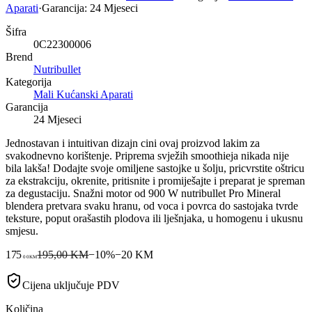
Aparati
·
Garancija:
24 Mjeseci
Šifra
0C22300006
Brend
Nutribullet
Kategorija
Mali Kućanski Aparati
Garancija
24 Mjeseci
Jednostavan i intuitivan dizajn cini ovaj proizvod lakim za
svakodnevno korištenje. Priprema svježih smoothieja nikada nije
bila lakša! Dodajte svoje omiljene sastojke u šolju, pricvrstite oštricu
za ekstrakciju, okrenite, pritisnite i promiješajte i preparat je spreman
za degustaciju. Snažni motor od 900 W nutribullet Pro Mineral
blendera pretvara svaku hranu, od voca i povrca do sastojaka tvrde
teksture, poput orašastih plodova ili lješnjaka, u homogenu i ukusnu
smjesu.
175
195,00 KM
−
10
%
−
20
KM
00
KM
Cijena uključuje PDV
Količina