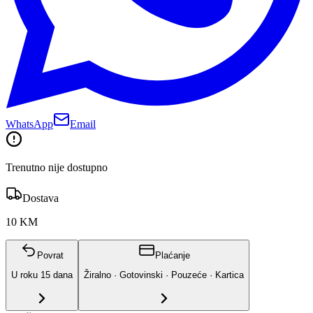
WhatsApp
Email
Trenutno nije dostupno
Dostava
10 KM
Povrat
Plaćanje
U roku
15
dana
Žiralno · Gotovinski · Pouzeće · Kartica