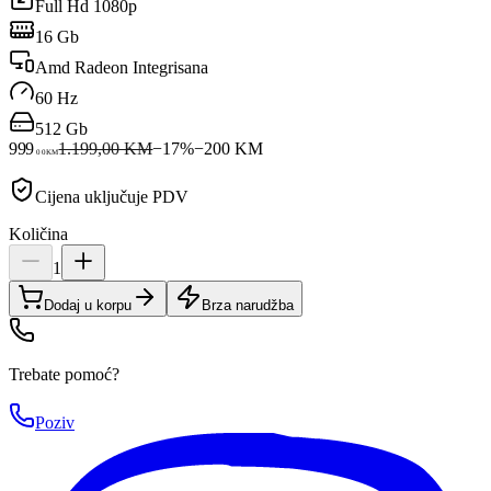
Full Hd 1080p
16 Gb
Amd Radeon Integrisana
60 Hz
512 Gb
999
1.199,00 KM
−
17
%
−
200
KM
00
KM
Cijena uključuje PDV
Količina
1
Dodaj u korpu
Brza narudžba
Trebate pomoć?
Poziv