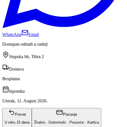
WhatsApp
Email
Dostupan odmah u radnji
Stupska bb, Tibra 2
Dostava
Besplatna
Isporuka
Utorak, 11. August 2026.
Povrat
Plaćanje
U roku
15
dana
Žiralno · Gotovinski · Pouzeće · Kartica