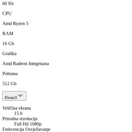
60 Hz
CPU
Amd Ryzen 5
RAM
16 Gb
Grafika
Amd Radeon Integrisana
Pohrana
512 Gb
Ekran
3
Veličina ekrana
15 6
Prirodna rezolucija
Full Hd 1080p
Frekvencija Osvježavanje