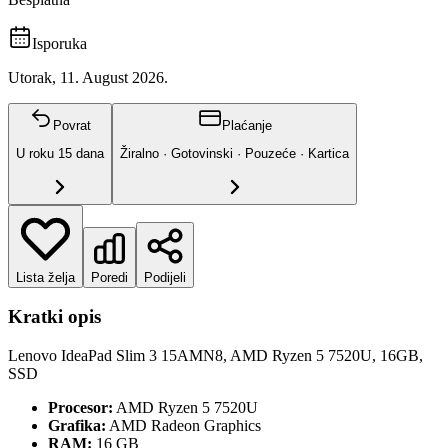
Isporuka
Utorak, 11. August 2026.
Povrat
Plaćanje
U roku
15
dana
Žiralno · Gotovinski · Pouzeće · Kartica
Lista želja
Poredi
Podijeli
Kratki opis
Lenovo IdeaPad Slim 3 15AMN8, AMD Ryzen 5 7520U, 16GB,
SSD
Procesor:
AMD Ryzen 5 7520U
Grafika:
AMD Radeon Graphics
RAM:
16 GB