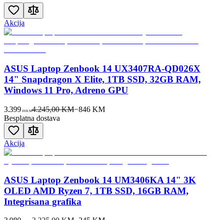
Akcija
ASUS Laptop Zenbook 14 UX3407RA-QD026X
14" Snapdragon X Elite, 1TB SSD, 32GB RAM,
Windows 11 Pro, Adreno GPU
3.399
4.245,00 KM
−
846
KM
00
KM
Besplatna dostava
Akcija
ASUS Laptop Zenbook 14 UM3406KA 14" 3K
OLED AMD Ryzen 7, 1TB SSD, 16GB RAM,
Integrisana grafika