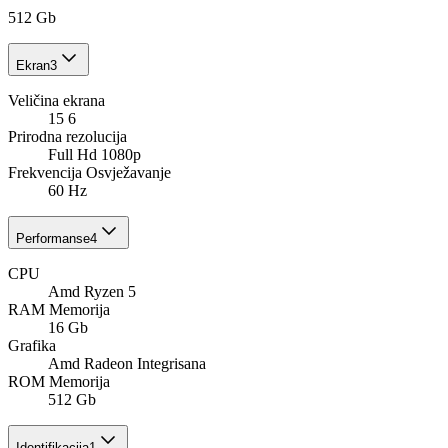
512 Gb
Ekran
3
Veličina ekrana
15 6
Prirodna rezolucija
Full Hd 1080p
Frekvencija Osvježavanje
60 Hz
Performanse
4
CPU
Amd Ryzen 5
RAM Memorija
16 Gb
Grafika
Amd Radeon Integrisana
ROM Memorija
512 Gb
Identifikacija
1