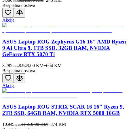
3.080
3.325,00 KM
−
245
KM
00
KM
Besplatna dostava
Akcija
ASUS Laptop ROG Zephyrus G16 16" AMD Ryzen
9 AI Ultra 9, 1TB SSD, 32GB RAM, NVIDIA
GeForce RTX 5070 Ti
8.285
8.949,00 KM
−
664
KM
00
KM
Besplatna dostava
Akcija
ASUS Laptop ROG STRIX SCAR 16 16" Ryzen 9,
2TB SSD, 64GB RAM, NVIDIA RTX 5080 16GB
10.945
11.819,00 KM
−
874
KM
00
KM