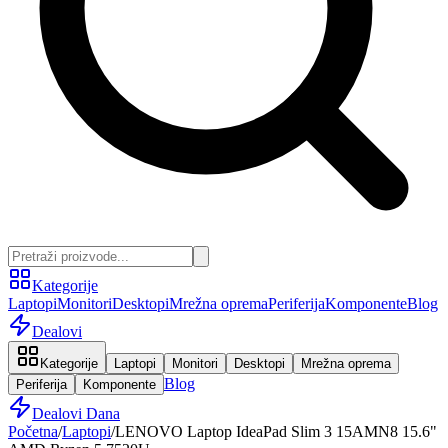
Kategorije
Laptopi
Monitori
Desktopi
Mrežna oprema
Periferija
Komponente
Blog
Dealovi
Kategorije
Laptopi
Monitori
Desktopi
Mrežna oprema
Blog
Periferija
Komponente
Dealovi Dana
Početna
/
Laptopi
/
LENOVO Laptop IdeaPad Slim 3 15AMN8 15.6"