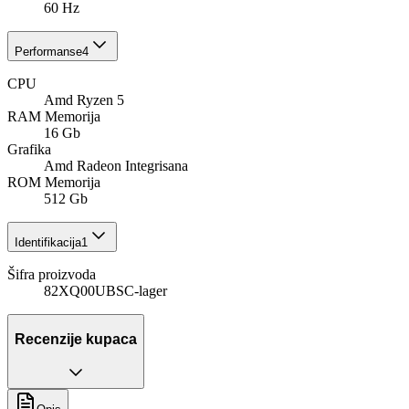
60 Hz
Performanse
4
CPU
Amd Ryzen 5
RAM Memorija
16 Gb
Grafika
Amd Radeon Integrisana
ROM Memorija
512 Gb
Identifikacija
1
Šifra proizvoda
82XQ00UBSC-lager
Recenzije kupaca