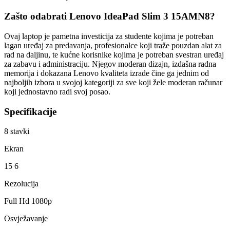
Zašto odabrati Lenovo IdeaPad Slim 3 15AMN8?
Ovaj laptop je pametna investicija za studente kojima je potreban
lagan uređaj za predavanja, profesionalce koji traže pouzdan alat za
rad na daljinu, te kućne korisnike kojima je potreban svestran uređaj
za zabavu i administraciju. Njegov moderan dizajn, izdašna radna
memorija i dokazana Lenovo kvaliteta izrade čine ga jednim od
najboljih izbora u svojoj kategoriji za sve koji žele moderan računar
koji jednostavno radi svoj posao.
Specifikacije
8
stavki
Ekran
15 6
Rezolucija
Full Hd 1080p
Osvježavanje