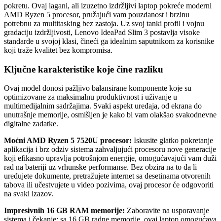
pokretu. Ovaj lagani, ali izuzetno izdržljivi laptop pokreće moderni
AMD Ryzen 5 procesor, pružajući vam pouzdanost i brzinu
potrebnu za multitasking bez zastoja. Uz svoj tanki profil i vojnu
gradaciju izdržljivosti, Lenovo IdeaPad Slim 3 postavlja visoke
standarde u svojoj klasi, čineći ga idealnim saputnikom za korisnike
koji traže kvalitet bez kompromisa.
Ključne karakteristike koje čine razliku
Ovaj model donosi pažljivo balansirane komponente koje su
optimizovane za maksimalnu produktivnost i uživanje u
multimedijalnim sadržajima. Svaki aspekt uređaja, od ekrana do
unutrašnje memorije, osmišljen je kako bi vam olakšao svakodnevne
digitalne zadatke.
Moćni AMD Ryzen 5 7520U procesor:
Iskusite glatko pokretanje
aplikacija i brz odziv sistema zahvaljujući procesoru nove generacije
koji efikasno upravlja potrošnjom energije, omogućavajući vam duži
rad na bateriji uz vrhunske performanse. Bez obzira na to da li
uređujete dokumente, pretražujete internet sa desetinama otvorenih
tabova ili učestvujete u video pozivima, ovaj procesor će odgovoriti
na svaki izazov.
Impresivnih 16 GB RAM memorije:
Zaboravite na usporavanje
sistema i čekanje; sa 16 GB radne memorije, ovaj laptop omogućava