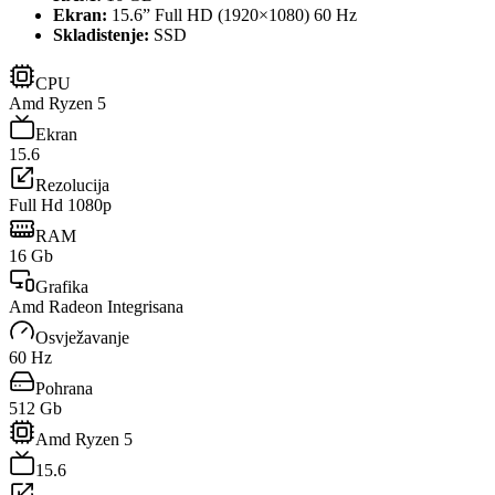
Ekran:
15.6” Full HD (1920×1080) 60 Hz
Skladistenje:
SSD
CPU
Amd Ryzen 5
Ekran
15.6
Rezolucija
Full Hd 1080p
RAM
16 Gb
Grafika
Amd Radeon Integrisana
Osvježavanje
60 Hz
Pohrana
512 Gb
Amd Ryzen 5
15.6