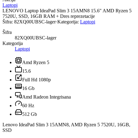
Laptopi
LENOVO Laptop IdeaPad Slim 3 15AMN8 15.6" AMD Ryzen 5
7520U, SSD, 16GB RAM + Dres reprezetacije
Šifra:
82XQ00UBSC-lager
·
Kategorija:
Laptopi
Šifra
82XQ00UBSC-lager
Kategorija
Laptopi
Amd Ryzen 5
15.6
Full Hd 1080p
16 Gb
Amd Radeon Integrisana
60 Hz
512 Gb
Lenovo IdeaPad Slim 3 15AMN8, AMD Ryzen 5 7520U, 16GB,
SSD