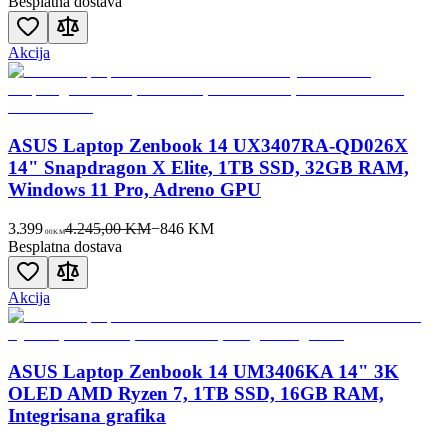
Besplatna dostava
Akcija
ASUS Laptop Zenbook 14 UX3407RA-QD026X
14" Snapdragon X Elite, 1TB SSD, 32GB RAM,
Windows 11 Pro, Adreno GPU
3.399
4.245,00 KM
−
846
KM
00
KM
Besplatna dostava
Akcija
ASUS Laptop Zenbook 14 UM3406KA 14" 3K
OLED AMD Ryzen 7, 1TB SSD, 16GB RAM,
Integrisana grafika