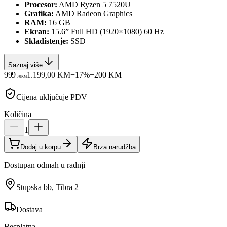
Procesor:
AMD Ryzen 5 7520U
Grafika:
AMD Radeon Graphics
RAM:
16 GB
Ekran:
15.6” Full HD (1920×1080) 60 Hz
Skladistenje:
SSD
Saznaj više
999
1.199,00 KM
−
17
%
−
200
KM
00
KM
Cijena uključuje PDV
Količina
1
Dodaj u korpu
Brza narudžba
Dostupan odmah u radnji
Stupska bb, Tibra 2
Dostava
Besplatna