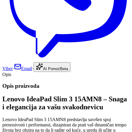
Viber
·
Email
·
AI Pomoć
Beta
Opis
Opis proizvoda
Lenovo IdeaPad Slim 3 15AMN8 – Snaga
i elegancija za vašu svakodnevicu
Lenovo IdeaPad Slim 3 15AMN8 predstavlja savršen spoj
prenosivosti i performansi, dizajniran da prati vaš dinamičan tempo
života bez obzira na to da li radite od kuće, u uredu ili učite u