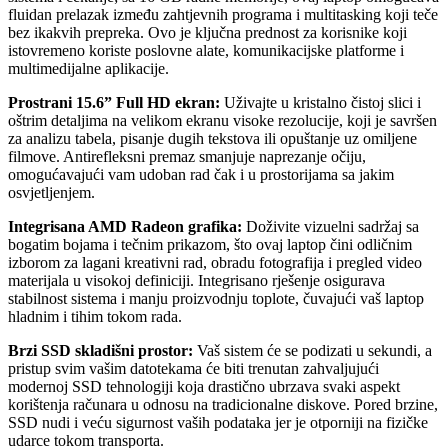
fluidan prelazak između zahtjevnih programa i multitasking koji teče
bez ikakvih prepreka. Ovo je ključna prednost za korisnike koji
istovremeno koriste poslovne alate, komunikacijske platforme i
multimedijalne aplikacije.
Prostrani 15.6” Full HD ekran:
Uživajte u kristalno čistoj slici i
oštrim detaljima na velikom ekranu visoke rezolucije, koji je savršen
za analizu tabela, pisanje dugih tekstova ili opuštanje uz omiljene
filmove. Antirefleksni premaz smanjuje naprezanje očiju,
omogućavajući vam udoban rad čak i u prostorijama sa jakim
osvjetljenjem.
Integrisana AMD Radeon grafika:
Doživite vizuelni sadržaj sa
bogatim bojama i tečnim prikazom, što ovaj laptop čini odličnim
izborom za lagani kreativni rad, obradu fotografija i pregled video
materijala u visokoj definiciji. Integrisano rješenje osigurava
stabilnost sistema i manju proizvodnju toplote, čuvajući vaš laptop
hladnim i tihim tokom rada.
Brzi SSD skladišni prostor:
Vaš sistem će se podizati u sekundi, a
pristup svim vašim datotekama će biti trenutan zahvaljujući
modernoj SSD tehnologiji koja drastično ubrzava svaki aspekt
korištenja računara u odnosu na tradicionalne diskove. Pored brzine,
SSD nudi i veću sigurnost vaših podataka jer je otporniji na fizičke
udarce tokom transporta.