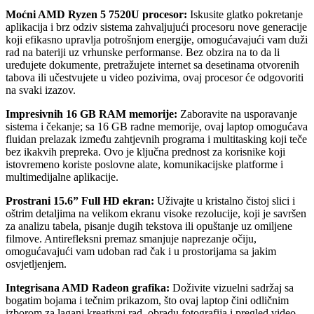
Moćni AMD Ryzen 5 7520U procesor:
Iskusite glatko pokretanje
aplikacija i brz odziv sistema zahvaljujući procesoru nove generacije
koji efikasno upravlja potrošnjom energije, omogućavajući vam duži
rad na bateriji uz vrhunske performanse. Bez obzira na to da li
uređujete dokumente, pretražujete internet sa desetinama otvorenih
tabova ili učestvujete u video pozivima, ovaj procesor će odgovoriti
na svaki izazov.
Impresivnih 16 GB RAM memorije:
Zaboravite na usporavanje
sistema i čekanje; sa 16 GB radne memorije, ovaj laptop omogućava
fluidan prelazak između zahtjevnih programa i multitasking koji teče
bez ikakvih prepreka. Ovo je ključna prednost za korisnike koji
istovremeno koriste poslovne alate, komunikacijske platforme i
multimedijalne aplikacije.
Prostrani 15.6” Full HD ekran:
Uživajte u kristalno čistoj slici i
oštrim detaljima na velikom ekranu visoke rezolucije, koji je savršen
za analizu tabela, pisanje dugih tekstova ili opuštanje uz omiljene
filmove. Antirefleksni premaz smanjuje naprezanje očiju,
omogućavajući vam udoban rad čak i u prostorijama sa jakim
osvjetljenjem.
Integrisana AMD Radeon grafika:
Doživite vizuelni sadržaj sa
bogatim bojama i tečnim prikazom, što ovaj laptop čini odličnim
izborom za lagani kreativni rad, obradu fotografija i pregled video