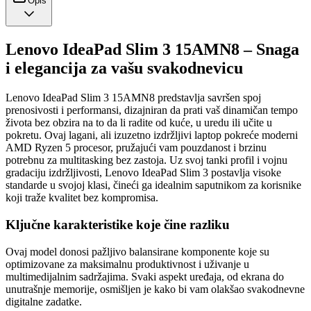
Opis
Lenovo IdeaPad Slim 3 15AMN8 – Snaga
i elegancija za vašu svakodnevicu
Lenovo IdeaPad Slim 3 15AMN8 predstavlja savršen spoj
prenosivosti i performansi, dizajniran da prati vaš dinamičan tempo
života bez obzira na to da li radite od kuće, u uredu ili učite u
pokretu. Ovaj lagani, ali izuzetno izdržljivi laptop pokreće moderni
AMD Ryzen 5 procesor, pružajući vam pouzdanost i brzinu
potrebnu za multitasking bez zastoja. Uz svoj tanki profil i vojnu
gradaciju izdržljivosti, Lenovo IdeaPad Slim 3 postavlja visoke
standarde u svojoj klasi, čineći ga idealnim saputnikom za korisnike
koji traže kvalitet bez kompromisa.
Ključne karakteristike koje čine razliku
Ovaj model donosi pažljivo balansirane komponente koje su
optimizovane za maksimalnu produktivnost i uživanje u
multimedijalnim sadržajima. Svaki aspekt uređaja, od ekrana do
unutrašnje memorije, osmišljen je kako bi vam olakšao svakodnevne
digitalne zadatke.