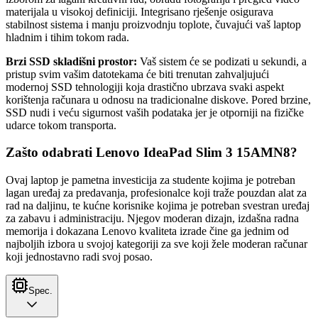
materijala u visokoj definiciji. Integrisano rješenje osigurava
stabilnost sistema i manju proizvodnju toplote, čuvajući vaš laptop
hladnim i tihim tokom rada.
Brzi SSD skladišni prostor:
Vaš sistem će se podizati u sekundi, a
pristup svim vašim datotekama će biti trenutan zahvaljujući
modernoj SSD tehnologiji koja drastično ubrzava svaki aspekt
korištenja računara u odnosu na tradicionalne diskove. Pored brzine,
SSD nudi i veću sigurnost vaših podataka jer je otporniji na fizičke
udarce tokom transporta.
Zašto odabrati Lenovo IdeaPad Slim 3 15AMN8?
Ovaj laptop je pametna investicija za studente kojima je potreban
lagan uređaj za predavanja, profesionalce koji traže pouzdan alat za
rad na daljinu, te kućne korisnike kojima je potreban svestran uređaj
za zabavu i administraciju. Njegov moderan dizajn, izdašna radna
memorija i dokazana Lenovo kvaliteta izrade čine ga jednim od
najboljih izbora u svojoj kategoriji za sve koji žele moderan računar
koji jednostavno radi svoj posao.
Spec.