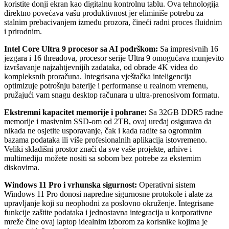
koristite donji ekran kao digitalnu kontrolnu tablu. Ova tehnologija
direktno povećava vašu produktivnost jer eliminiše potrebu za
stalnim prebacivanjem između prozora, čineći radni proces fluidnim
i prirodnim.
Intel Core Ultra 9 procesor sa AI podrškom:
Sa impresivnih 16
jezgara i 16 threadova, procesor serije Ultra 9 omogućava munjevito
izvršavanje najzahtjevnijih zadataka, od obrade 4K videa do
kompleksnih proračuna. Integrisana vještačka inteligencija
optimizuje potrošnju baterije i performanse u realnom vremenu,
pružajući vam snagu desktop računara u ultra-prenosivom formatu.
Ekstremni kapacitet memorije i pohrane:
Sa 32GB DDR5 radne
memorije i masivnim SSD-om od 2TB, ovaj uređaj osigurava da
nikada ne osjetite usporavanje, čak i kada radite sa ogromnim
bazama podataka ili više profesionalnih aplikacija istovremeno.
Veliki skladišni prostor znači da sve vaše projekte, arhive i
multimediju možete nositi sa sobom bez potrebe za eksternim
diskovima.
Windows 11 Pro i vrhunska sigurnost:
Operativni sistem
Windows 11 Pro donosi napredne sigurnosne protokole i alate za
upravljanje koji su neophodni za poslovno okruženje. Integrisane
funkcije zaštite podataka i jednostavna integracija u korporativne
mreže čine ovaj laptop idealnim izborom za korisnike kojima je