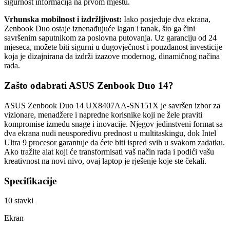
sigurnost informacija na prvom mjestu.
Vrhunska mobilnost i izdržljivost:
Iako posjeduje dva ekrana,
Zenbook Duo ostaje iznenađujuće lagan i tanak, što ga čini
savršenim saputnikom za poslovna putovanja. Uz garanciju od 24
mjeseca, možete biti sigurni u dugovječnost i pouzdanost investicije
koja je dizajnirana da izdrži izazove modernog, dinamičnog načina
rada.
Zašto odabrati ASUS Zenbook Duo 14?
ASUS Zenbook Duo 14 UX8407AA-SN151X je savršen izbor za
vizionare, menadžere i napredne korisnike koji ne žele praviti
kompromise između snage i inovacije. Njegov jedinstveni format sa
dva ekrana nudi neusporedivu prednost u multitaskingu, dok Intel
Ultra 9 procesor garantuje da ćete biti ispred svih u svakom zadatku.
Ako tražite alat koji će transformisati vaš način rada i podići vašu
kreativnost na novi nivo, ovaj laptop je rješenje koje ste čekali.
Specifikacije
10
stavki
Ekran