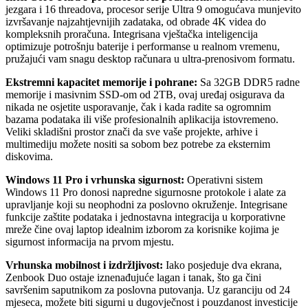
jezgara i 16 threadova, procesor serije Ultra 9 omogućava munjevito
izvršavanje najzahtjevnijih zadataka, od obrade 4K videa do
kompleksnih proračuna. Integrisana vještačka inteligencija
optimizuje potrošnju baterije i performanse u realnom vremenu,
pružajući vam snagu desktop računara u ultra-prenosivom formatu.
Ekstremni kapacitet memorije i pohrane:
Sa 32GB DDR5 radne
memorije i masivnim SSD-om od 2TB, ovaj uređaj osigurava da
nikada ne osjetite usporavanje, čak i kada radite sa ogromnim
bazama podataka ili više profesionalnih aplikacija istovremeno.
Veliki skladišni prostor znači da sve vaše projekte, arhive i
multimediju možete nositi sa sobom bez potrebe za eksternim
diskovima.
Windows 11 Pro i vrhunska sigurnost:
Operativni sistem
Windows 11 Pro donosi napredne sigurnosne protokole i alate za
upravljanje koji su neophodni za poslovno okruženje. Integrisane
funkcije zaštite podataka i jednostavna integracija u korporativne
mreže čine ovaj laptop idealnim izborom za korisnike kojima je
sigurnost informacija na prvom mjestu.
Vrhunska mobilnost i izdržljivost:
Iako posjeduje dva ekrana,
Zenbook Duo ostaje iznenađujuće lagan i tanak, što ga čini
savršenim saputnikom za poslovna putovanja. Uz garanciju od 24
mjeseca, možete biti sigurni u dugovječnost i pouzdanost investicije