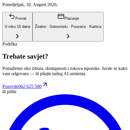
Ponedjeljak, 10. August 2026.
Povrat
Plaćanje
U roku
15
dana
Žiralno · Gotovinski · Pouzeće · Kartica
Podrška
Trebate savjet?
Pomažemo oko izbora, dostupnosti i rokova isporuke. Javite se kako
vam odgovara
— ili pitajte našeg AI asistenta.
Pozovite
062 625 500
ili pišite