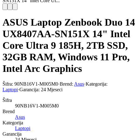
SN151X 14" Intel Core Ul...
ASUS Laptop Zenbook Duo 14
UX8407AA-SN151X 14" Intel
Core Ultra 9 185H, 2TB SSD,
32GB RAM, Windows 11 Pro,
Intel Arc Graphics
Šifra:
90NB16V1-M005M0
·
Brend:
Asus
·
Kategorija:
Laptopi
·
Garancija:
24 Mjeseci
Šifra
90NB16V1-M005M0
Brend
Asus
Kategorija
Laptopi
Garancija
24 Mjeseci