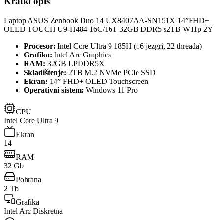
Kratki opis
Laptop ASUS Zenbook Duo 14 UX8407AA-SN151X 14”FHD+
OLED TOUCH U9-H484 16C/16T 32GB DDR5 s2TB W11p 2Y
Procesor:
Intel Core Ultra 9 185H (16 jezgri, 22 threada)
Grafika:
Intel Arc Graphics
RAM:
32GB LPDDR5X
Skladištenje:
2TB M.2 NVMe PCIe SSD
Ekran:
14” FHD+ OLED Touchscreen
Operativni sistem:
Windows 11 Pro
CPU
Intel Core Ultra 9
Ekran
14
RAM
32 Gb
Pohrana
2 Tb
Grafika
Intel Arc Diskretna