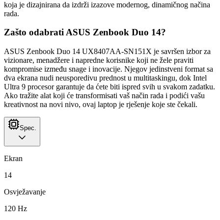
koja je dizajnirana da izdrži izazove modernog, dinamičnog načina
rada.
Zašto odabrati ASUS Zenbook Duo 14?
ASUS Zenbook Duo 14 UX8407AA-SN151X je savršen izbor za
vizionare, menadžere i napredne korisnike koji ne žele praviti
kompromise između snage i inovacije. Njegov jedinstveni format sa
dva ekrana nudi neusporedivu prednost u multitaskingu, dok Intel
Ultra 9 procesor garantuje da ćete biti ispred svih u svakom zadatku.
Ako tražite alat koji će transformisati vaš način rada i podići vašu
kreativnost na novi nivo, ovaj laptop je rješenje koje ste čekali.
Spec.
Ekran
14
Osvježavanje
120 Hz