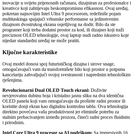
inovacije u svijetu prijenosnih računara, dizajniran za profesionalce i
kreativce koji zahtijevaju beskompromisnu efikasnost. Ovaj uređaj,
pokretan najnovijim Intel Ultra 9 procesorom, redefiniše pojam
multitaskinga spajajući vrhunske performanse sa jedinstvenim
dizajnom dvostrukog ekrana osjetljivog na dodir. Bilo da ste
programer koji treba dodatni prostor za kod, ili dizajner koji traži
preciznost OLED tehnologije, ovaj laptop nudi radno iskustvo koje
nijedan standardni uređaj ne može pratiti.
Ključne karakteristike
Ovaj model donosi spoj futurističkog dizajna i sirove snage,
omogućavajući vam da transformišete bilo koji prostor u potpunu
kancelariju zahvaljujući svojoj svestranosti i naprednim tehnološkim
rješenjima.
Revolucionarni Dual OLED Touch ekrani:
Doživite
nevjerovatnu dubinu boja i kristalno jasnu sliku na dva identična
OLED panela koji vam omogućavaju da proširite radni prostor ili
koristite donji ekran kao digitalnu kontrolnu tablu. Ova tehnologija
direktno povećava vašu produktivnost jer eliminiše potrebu za
stalnim prebacivanjem između prozora, čineći radni proces fluidnim
i prirodnim.
Intel Core Ultra 9 procesor sa AI podrškom:
Sa impresivnih 16