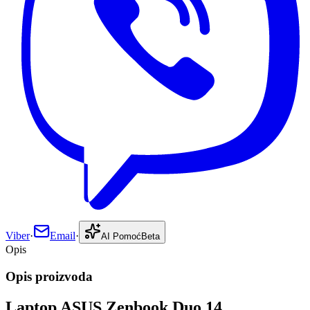
Viber
·
Email
·
AI Pomoć
Beta
Opis
Opis proizvoda
Laptop ASUS Zenbook Duo 14