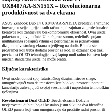
UX8407AA-SN151X – Revolucionarna
produktivnost sa dva ekrana
ASUS Zenbook Duo 14 UX8407AA-SN151X predstavlja vrhunac
inovacije u svijetu prijenosnih računara, dizajniran za profesionalce i
kreativce koji zahtijevaju beskompromisnu efikasnost. Ovaj uređaj,
pokretan najnovijim Intel Ultra 9 procesorom, redefiniše pojam
multitaskinga spajajući vrhunske performanse sa jedinstvenim
dizajnom dvostrukog ekrana osjetljivog na dodir. Bilo da ste
programer koji treba dodatni prostor za kod, ili dizajner koji traži
preciznost OLED tehnologije, ovaj laptop nudi radno iskustvo koje
nijedan standardni uređaj ne može pratiti.
Ključne karakteristike
Ovaj model donosi spoj futurističkog dizajna i sirove snage,
omogućavajući vam da transformišete bilo koji prostor u potpunu
kancelariju zahvaljujući svojoj svestranosti i naprednim tehnološkim
rješenjima.
Revolucionarni Dual OLED Touch ekrani:
Doživite
nevjerovatnu dubinu boja i kristalno jasnu sliku na dva identična
OLED panela koji vam omogućavaju da proširite radni prostor ili