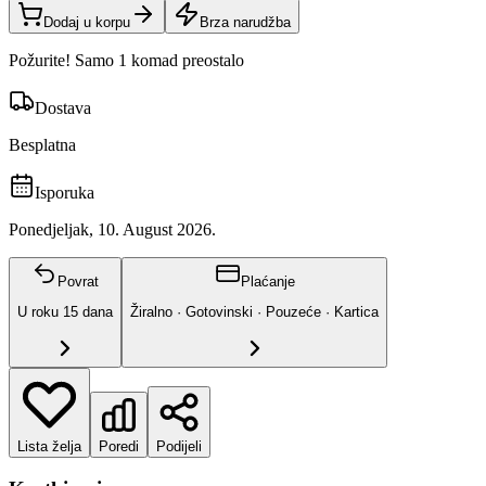
Dodaj u korpu
Brza narudžba
Požurite! Samo 1 komad preostalo
Dostava
Besplatna
Isporuka
Ponedjeljak, 10. August 2026.
Povrat
Plaćanje
U roku
15
dana
Žiralno · Gotovinski · Pouzeće · Kartica
Lista želja
Poredi
Podijeli