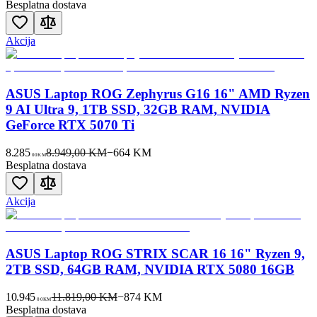
Besplatna dostava
Akcija
ASUS Laptop ROG Zephyrus G16 16" AMD Ryzen
9 AI Ultra 9, 1TB SSD, 32GB RAM, NVIDIA
GeForce RTX 5070 Ti
8.285
8.949,00 KM
−
664
KM
00
KM
Besplatna dostava
Akcija
ASUS Laptop ROG STRIX SCAR 16 16" Ryzen 9,
2TB SSD, 64GB RAM, NVIDIA RTX 5080 16GB
10.945
11.819,00 KM
−
874
KM
00
KM
Besplatna dostava