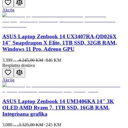
Akcija
ASUS Laptop Zenbook 14 UX3407RA-QD026X
14" Snapdragon X Elite, 1TB SSD, 32GB RAM,
Windows 11 Pro, Adreno GPU
3.399
4.245,00 KM
−
846
KM
00
KM
Besplatna dostava
Akcija
ASUS Laptop Zenbook 14 UM3406KA 14" 3K
OLED AMD Ryzen 7, 1TB SSD, 16GB RAM,
Integrisana grafika
3.080
3.325,00 KM
−
245
KM
00
KM