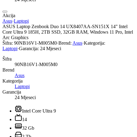
Akcija
Asus
·
Laptopi
ASUS Laptop Zenbook Duo 14 UX8407AA-SN151X 14" Intel
Core Ultra 9 185H, 2TB SSD, 32GB RAM, Windows 11 Pro, Intel
Arc Graphics
Šifra:
90NB16V1-M005M0
·
Brend:
Asus
·
Kategorija:
Laptopi
·
Garancija:
24 Mjeseci
Šifra
90NB16V1-M005M0
Brend
Asus
Kategorija
Laptopi
Garancija
24 Mjeseci
Intel Core Ultra 9
14
32 Gb
2 Tb