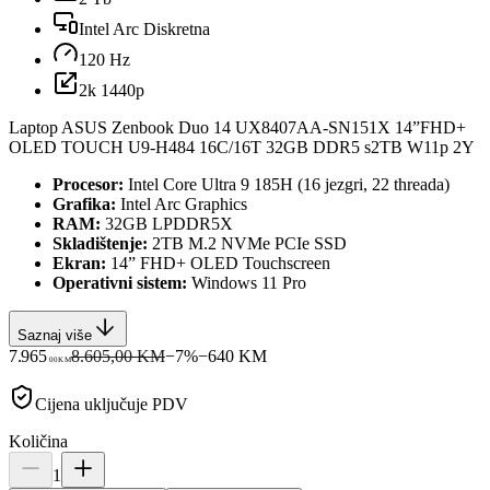
Intel Arc Diskretna
120 Hz
2k 1440p
Laptop ASUS Zenbook Duo 14 UX8407AA-SN151X 14”FHD+
OLED TOUCH U9-H484 16C/16T 32GB DDR5 s2TB W11p 2Y
Procesor:
Intel Core Ultra 9 185H (16 jezgri, 22 threada)
Grafika:
Intel Arc Graphics
RAM:
32GB LPDDR5X
Skladištenje:
2TB M.2 NVMe PCIe SSD
Ekran:
14” FHD+ OLED Touchscreen
Operativni sistem:
Windows 11 Pro
Saznaj više
7.965
8.605,00 KM
−
7
%
−
640
KM
00
KM
Cijena uključuje PDV
Količina
1