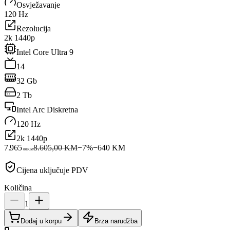
Osvježavanje
120 Hz
Rezolucija
2k 1440p
Intel Core Ultra 9
14
32 Gb
2 Tb
Intel Arc Diskretna
120 Hz
2k 1440p
7.965
8.605,00 KM
−
7
%
−
640
KM
00
KM
Cijena uključuje PDV
Količina
1
Dodaj u korpu
Brza narudžba