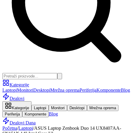
Kategorije
Laptopi
Monitori
Desktopi
Mrežna oprema
Periferija
Komponente
Blog
Dealovi
Kategorije
Laptopi
Monitori
Desktopi
Mrežna oprema
Blog
Periferija
Komponente
Dealovi Dana
Početna
/
Laptopi
/
ASUS Laptop Zenbook Duo 14 UX8407AA-