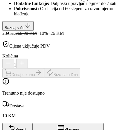
Dodatne funkcije:
Daljinski upravljač i tajmer do 7 sati
Pokrivenost:
Oscilacija od 60 stepeni za ravnomjerno
hlađenje
Saznaj više
239
265,00 KM
−
10
%
−
26
KM
00
KM
Cijena uključuje PDV
Količina
1
Dodaj u korpu
Brza narudžba
Trenutno nije dostupno
Dostava
10 KM
Povrat
Plaćanje