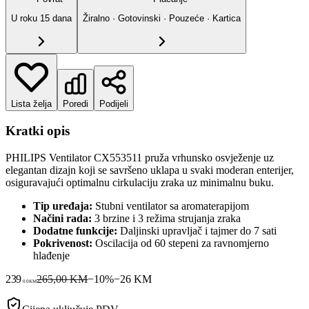
U roku
15
dana
Žiralno · Gotovinski · Pouzeće · Kartica
Lista želja
Poredi
Podijeli
Kratki opis
PHILIPS Ventilator CX553511 pruža vrhunsko osvježenje uz
elegantan dizajn koji se savršeno uklapa u svaki moderan enterijer,
osiguravajući optimalnu cirkulaciju zraka uz minimalnu buku.
Tip uređaja:
Stubni ventilator sa aromaterapijom
Načini rada:
3 brzine i 3 režima strujanja zraka
Dodatne funkcije:
Daljinski upravljač i tajmer do 7 sati
Pokrivenost:
Oscilacija od 60 stepeni za ravnomjerno
hlađenje
239
265,00 KM
−
10
%
−
26
KM
00
KM