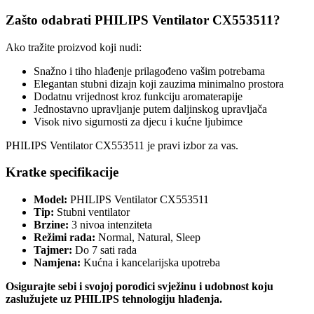
Zašto odabrati PHILIPS Ventilator CX553511?
Ako tražite proizvod koji nudi:
Snažno i tiho hlađenje prilagođeno vašim potrebama
Elegantan stubni dizajn koji zauzima minimalno prostora
Dodatnu vrijednost kroz funkciju aromaterapije
Jednostavno upravljanje putem daljinskog upravljača
Visok nivo sigurnosti za djecu i kućne ljubimce
PHILIPS Ventilator CX553511 je pravi izbor za vas.
Kratke specifikacije
Model:
PHILIPS Ventilator CX553511
Tip:
Stubni ventilator
Brzine:
3 nivoa intenziteta
Režimi rada:
Normal, Natural, Sleep
Tajmer:
Do 7 sati rada
Namjena:
Kućna i kancelarijska upotreba
Osigurajte sebi i svojoj porodici svježinu i udobnost koju
zaslužujete uz PHILIPS tehnologiju hlađenja.