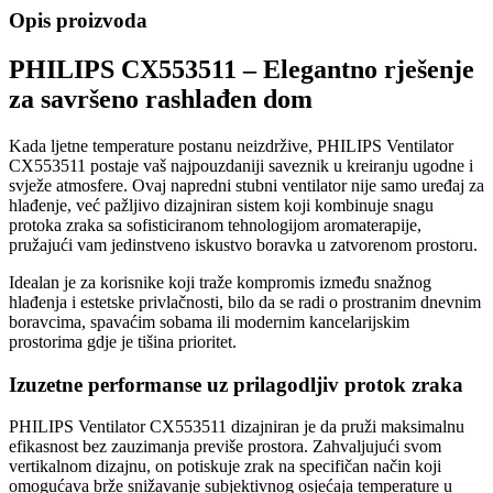
Opis proizvoda
PHILIPS CX553511 – Elegantno rješenje
za savršeno rashlađen dom
Kada ljetne temperature postanu neizdržive, PHILIPS Ventilator
CX553511 postaje vaš najpouzdaniji saveznik u kreiranju ugodne i
svježe atmosfere. Ovaj napredni stubni ventilator nije samo uređaj za
hlađenje, već pažljivo dizajniran sistem koji kombinuje snagu
protoka zraka sa sofisticiranom tehnologijom aromaterapije,
pružajući vam jedinstveno iskustvo boravka u zatvorenom prostoru.
Idealan je za korisnike koji traže kompromis između snažnog
hlađenja i estetske privlačnosti, bilo da se radi o prostranim dnevnim
boravcima, spavaćim sobama ili modernim kancelarijskim
prostorima gdje je tišina prioritet.
Izuzetne performanse uz prilagodljiv protok zraka
PHILIPS Ventilator CX553511 dizajniran je da pruži maksimalnu
efikasnost bez zauzimanja previše prostora. Zahvaljujući svom
vertikalnom dizajnu, on potiskuje zrak na specifičan način koji
omogućava brže snižavanje subjektivnog osjećaja temperature u