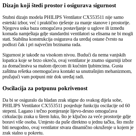
Dizajn koji štedi prostor i osigurava sigurnost
Stubni dizajn modela PHILIPS Ventilator CX553511 nije samo
estetski izbor, već i praktično rješenje za manje stanove i prostorije.
Njegova uska baza omogućava postavljanje u uglove ili između
komada namještaja gdje standardni ventilatori sa elisama ne bi mogli
stati. Stabilna konstrukcija osigurava da uređaj ostane čvrsto na
podlozi čak i pri najvećim brzinama rada.
Sigurnost je takođe na visokom nivou. Budući da nema vanjskih
lopatica koje se brzo okreću, ovaj ventilator je znatno sigurniji izbor
za domaćinstva sa malom djecom ili kućnim ljubimcima. Gusta
zaštitna rešetka onemogućava kontakt sa unutrašnjim mehanizmom,
pružajući vam potpuni mir dok uređaj radi.
Oscilacija za potpunu pokrivenost
Da bi se osiguralo da hladan zrak stigne do svakog dijela sobe,
PHILIPS Ventilator CX553511 posjeduje funkciju oscilacije od 60
stepeni. Lagano i tečno pomjeranje lijevo-desno omogućava
cirkulaciju zraka u širem luku, što je ključno za veće prostorije gdje
boravi više osoba. Umjesto da puše direktno u jednu tačku, što može
biti neugodno, ovaj ventilator stvara dinamično okruženje u kojem je
zrak stalno u pokretu.