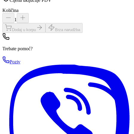
Cijena uključuje PDV
Količina
1
Dodaj u korpu
Brza narudžba
Trebate pomoć?
Poziv