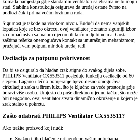
komada namještaja gdje standardni ventilatori sa elisama ne bi mogli
stati. Stabilna konstrukcija osigurava da uređaj ostane čvrsto na
podlozi čak i pri najvećim brzinama rada.
Sigurnost je takođe na visokom nivou. Budući da nema vanjskih
lopatica koje se brzo okreću, ovaj ventilator je znatno sigurniji izbor
za domaćinstva sa malom djecom ili kućnim ljubimcima. Gusta
zaštitna rešetka onemogućava kontakt sa unutrašnjim mehanizmom,
pružajući vam potpuni mir dok uređaj radi.
Oscilacija za potpunu pokrivenost
Da bi se osiguralo da hladan zrak stigne do svakog dijela sobe,
PHILIPS Ventilator CX553511 posjeduje funkciju oscilacije od 60
stepeni. Lagano i tečno pomjeranje lijevo-desno omogućava
cirkulaciju zraka u širem luku, što je ključno za veće prostorije gdje
boravi više osoba. Umjesto da puše direktno u jednu tačku, što može
biti neugodno, ovaj ventilator stvara dinamično okruženje u kojem je
zrak stalno u pokretu.
Zašto odabrati PHILIPS Ventilator CX553511?
Ako tražite proizvod koji nudi:
Snažno i tiho hlađenje prilagođeno vašim potrebama