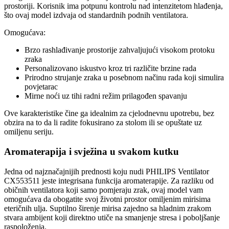
prostoriji. Korisnik ima potpunu kontrolu nad intenzitetom hlađenja,
što ovaj model izdvaja od standardnih podnih ventilatora.
Omogućava:
Brzo rashlađivanje prostorije zahvaljujući visokom protoku
zraka
Personalizovano iskustvo kroz tri različite brzine rada
Prirodno strujanje zraka u posebnom načinu rada koji simulira
povjetarac
Mirne noći uz tihi radni režim prilagođen spavanju
Ove karakteristike čine ga idealnim za cjelodnevnu upotrebu, bez
obzira na to da li radite fokusirano za stolom ili se opuštate uz
omiljenu seriju.
Aromaterapija i svježina u svakom kutku
Jedna od najznačajnijih prednosti koju nudi PHILIPS Ventilator
CX553511 jeste integrisana funkcija aromaterapije. Za razliku od
običnih ventilatora koji samo pomjeraju zrak, ovaj model vam
omogućava da obogatite svoj životni prostor omiljenim mirisima
eteričnih ulja. Suptilno širenje mirisa zajedno sa hladnim zrakom
stvara ambijent koji direktno utiče na smanjenje stresa i poboljšanje
raspoloženja.