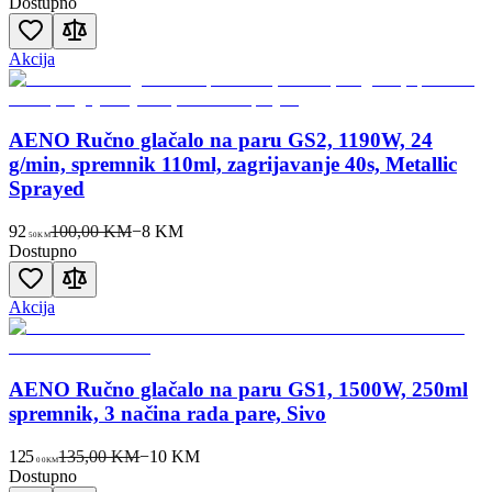
Dostupno
Akcija
AENO Ručno glačalo na paru GS2, 1190W, 24
g/min, spremnik 110ml, zagrijavanje 40s, Metallic
Sprayed
92
100,00 KM
−
8
KM
50
KM
Dostupno
Akcija
AENO Ručno glačalo na paru GS1, 1500W, 250ml
spremnik, 3 načina rada pare, Sivo
125
135,00 KM
−
10
KM
00
KM
Dostupno