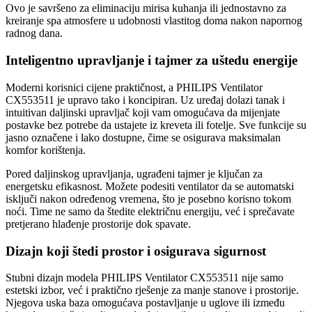
Ovo je savršeno za eliminaciju mirisa kuhanja ili jednostavno za
kreiranje spa atmosfere u udobnosti vlastitog doma nakon napornog
radnog dana.
Inteligentno upravljanje i tajmer za uštedu energije
Moderni korisnici cijene praktičnost, a PHILIPS Ventilator
CX553511 je upravo tako i koncipiran. Uz uređaj dolazi tanak i
intuitivan daljinski upravljač koji vam omogućava da mijenjate
postavke bez potrebe da ustajete iz kreveta ili fotelje. Sve funkcije su
jasno označene i lako dostupne, čime se osigurava maksimalan
komfor korištenja.
Pored daljinskog upravljanja, ugrađeni tajmer je ključan za
energetsku efikasnost. Možete podesiti ventilator da se automatski
isključi nakon određenog vremena, što je posebno korisno tokom
noći. Time ne samo da štedite električnu energiju, već i sprečavate
pretjerano hlađenje prostorije dok spavate.
Dizajn koji štedi prostor i osigurava sigurnost
Stubni dizajn modela PHILIPS Ventilator CX553511 nije samo
estetski izbor, već i praktično rješenje za manje stanove i prostorije.
Njegova uska baza omogućava postavljanje u uglove ili između