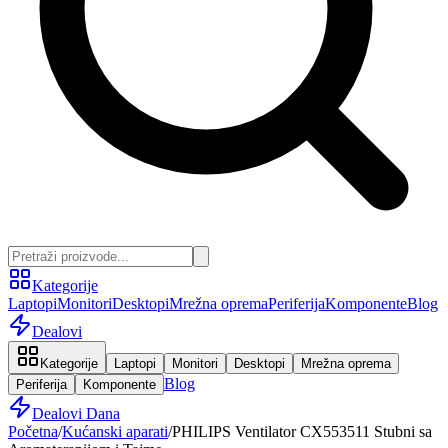
Kategorije
Laptopi
Monitori
Desktopi
Mrežna oprema
Periferija
Komponente
Blog
Dealovi
Kategorije
Laptopi
Monitori
Desktopi
Mrežna oprema
Blog
Periferija
Komponente
Dealovi Dana
Početna
/
Kućanski aparati
/
PHILIPS Ventilator CX553511 Stubni sa