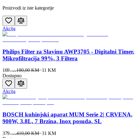
Proizvodi iz iste kategorije
Akcija
Philips Filter za Slavinu AWP3705 - Digitalni Timer,
Mikrofiltracija 99%, 3 Filtera
169
180,00 KM
−
11
KM
00
KM
Dostupno
Akcija
BOSCH kuhinjski aparat MUM Serie 2| CRVENA,
900W, 3.8L, 7 Brzina, Inox posuda, SL
379
410,00 KM
−
31
KM
00
KM