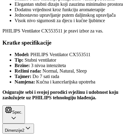
Elegantan stubni dizajn koji zauzima minimalno prostora
Dodatnu vrijednost kroz funkciju aromaterapije
Jednostavno upravljanje putem daljinskog upravljača
Visok nivo sigurnosti za djecu i kućne ljubimce
PHILIPS Ventilator CX553511 je pravi izbor za vas.
Kratke specifikacije
Model:
PHILIPS Ventilator CX553511
Tip:
Stubni ventilator
Brzine:
3 nivoa intenziteta
Režimi rada:
Normal, Natural, Sleep
Tajmer:
Do 7 sati rada
Namjena:
Kućna i kancelarijska upotreba
Osigurajte sebi i svojoj porodici svježinu i udobnost koju
zaslužujete uz PHILIPS tehnologiju hlađenja.
Spec.
Dimenzije
2