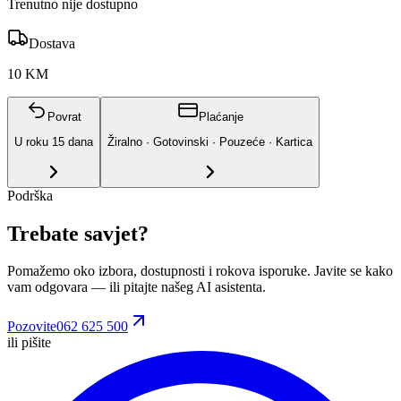
Trenutno nije dostupno
Dostava
10 KM
Povrat
Plaćanje
U roku
15
dana
Žiralno · Gotovinski · Pouzeće · Kartica
Podrška
Trebate savjet?
Pomažemo oko izbora, dostupnosti i rokova isporuke. Javite se kako
vam odgovara
— ili pitajte našeg AI asistenta.
Pozovite
062 625 500
ili pišite