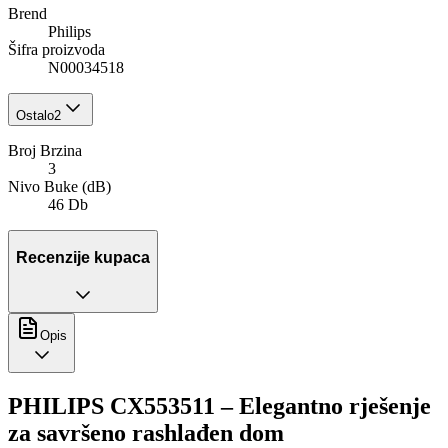
Brend
Philips
Šifra proizvoda
N00034518
Ostalo
2
Broj Brzina
3
Nivo Buke (dB)
46 Db
Recenzije kupaca
Opis
PHILIPS CX553511 – Elegantno rješenje
za savršeno rashlađen dom