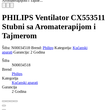
Aromaterapijom i Tajme...
PHILIPS Ventilator CX553511
Stubni sa Aromaterapijom i
Tajmerom
Šifra:
N00034518
·
Brend:
Philips
·
Kategorija:
Kućanski
aparati
·
Garancija:
2 Godina
Šifra
N00034518
Brend
Philips
Kategorija
Kućanski aparati
Garancija
2 Godina