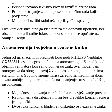
zraka
Personalizovano iskustvo kroz tri različite brzine rada
Prirodno strujanje zraka u posebnom načinu rada koji simulira
povjetarac
Mirne noći uz tihi radni režim prilagođen spavanju
Ove karakteristike čine ga idealnim za cjelodnevnu upotrebu, bez
obzira na to da li radite fokusirano za stolom ili se opuštate uz
omiljenu seriju.
Aromaterapija i svježina u svakom kutku
Jedna od najznačajnijih prednosti koju nudi PHILIPS Ventilator
CX553511 jeste integrisana funkcija aromaterapije. Za razliku od
običnih ventilatora koji samo pomjeraju zrak, ovaj model vam
omogućava da obogatite svoj životni prostor omiljenim mirisima
eteričnih ulja. Suptilno širenje mirisa zajedno sa hladnim zrakom
stvara ambijent koji direktno utiče na smanjenje stresa i poboljšanje
raspoloženja.
Mogućnost dodavanja eteričnih ulja za osvježavanje prostora
Ravnomjerna distribucija mirisa bez prevelike koncentracije u
jednoj tački
Dvostruka funkcija: hlađenje i diskretno osvježavanje zraka