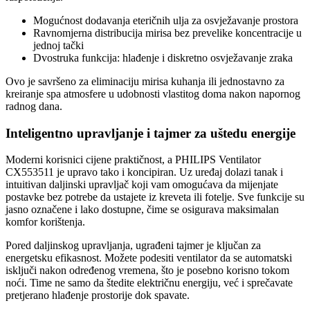
Mogućnost dodavanja eteričnih ulja za osvježavanje prostora
Ravnomjerna distribucija mirisa bez prevelike koncentracije u
jednoj tački
Dvostruka funkcija: hlađenje i diskretno osvježavanje zraka
Ovo je savršeno za eliminaciju mirisa kuhanja ili jednostavno za
kreiranje spa atmosfere u udobnosti vlastitog doma nakon napornog
radnog dana.
Inteligentno upravljanje i tajmer za uštedu energije
Moderni korisnici cijene praktičnost, a PHILIPS Ventilator
CX553511 je upravo tako i koncipiran. Uz uređaj dolazi tanak i
intuitivan daljinski upravljač koji vam omogućava da mijenjate
postavke bez potrebe da ustajete iz kreveta ili fotelje. Sve funkcije su
jasno označene i lako dostupne, čime se osigurava maksimalan
komfor korištenja.
Pored daljinskog upravljanja, ugrađeni tajmer je ključan za
energetsku efikasnost. Možete podesiti ventilator da se automatski
isključi nakon određenog vremena, što je posebno korisno tokom
noći. Time ne samo da štedite električnu energiju, već i sprečavate
pretjerano hlađenje prostorije dok spavate.