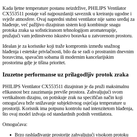
Kada ljetne temperature postanu neizdržive, PHILIPS Ventilator
CX553511 postaje vaš najpouzdaniji saveznik u kreiranju ugodne i
svježe atmosfere. Ovaj napredni stubni ventilator nije samo uređaj za
hlađenje, već pažljivo dizajniran sistem koji kombinuje snagu
protoka zraka sa sofisticiranom tehnologijom aromaterapije,
pružajući vam jedinstveno iskustvo boravka u zatvorenom prostoru.
Idealan je za korisnike koji traže kompromis između snažnog
hlađenja i estetske privlačnosti, bilo da se radi o prostranim dnevnim
boravcima, spavaćim sobama ili modernim kancelarijskim
prostorima gdje je tišina prioritet.
Izuzetne performanse uz prilagodljiv protok zraka
PHILIPS Ventilator CX553511 dizajniran je da pruži maksimalnu
efikasnost bez zauzimanja previše prostora. Zahvaljujući svom
vertikalnom dizajnu, on potiskuje zrak na specifičan način koji
omogućava brže snižavanje subjektivnog osjećaja temperature u
prostoriji. Korisnik ima potpunu kontrolu nad intenzitetom hlađenja,
što ovaj model izdvaja od standardnih podnih ventilatora.
Omogućava:
Brzo rashlađivanje prostorije zahvaljujući visokom protoku