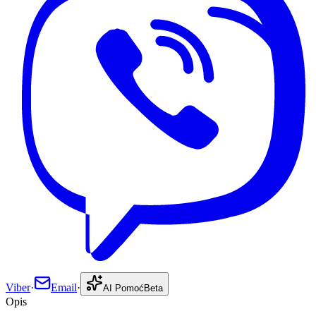
Viber
·
Email
·
AI Pomoć
Beta
Opis