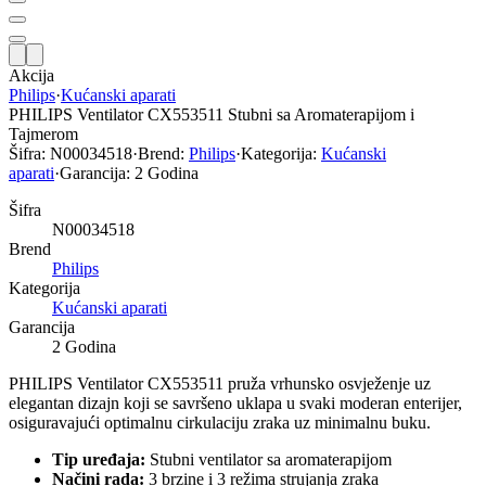
Akcija
Philips
·
Kućanski aparati
PHILIPS Ventilator CX553511 Stubni sa Aromaterapijom i
Tajmerom
Šifra:
N00034518
·
Brend:
Philips
·
Kategorija:
Kućanski
aparati
·
Garancija:
2 Godina
Šifra
N00034518
Brend
Philips
Kategorija
Kućanski aparati
Garancija
2 Godina
PHILIPS Ventilator CX553511 pruža vrhunsko osvježenje uz
elegantan dizajn koji se savršeno uklapa u svaki moderan enterijer,
osiguravajući optimalnu cirkulaciju zraka uz minimalnu buku.
Tip uređaja:
Stubni ventilator sa aromaterapijom
Načini rada:
3 brzine i 3 režima strujanja zraka