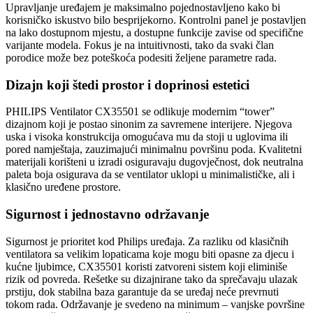
Upravljanje uređajem je maksimalno pojednostavljeno kako bi
korisničko iskustvo bilo besprijekorno. Kontrolni panel je postavljen
na lako dostupnom mjestu, a dostupne funkcije zavise od specifične
varijante modela. Fokus je na intuitivnosti, tako da svaki član
porodice može bez poteškoća podesiti željene parametre rada.
Dizajn koji štedi prostor i doprinosi estetici
PHILIPS Ventilator CX35501 se odlikuje modernim “tower”
dizajnom koji je postao sinonim za savremene interijere. Njegova
uska i visoka konstrukcija omogućava mu da stoji u uglovima ili
pored namještaja, zauzimajući minimalnu površinu poda. Kvalitetni
materijali korišteni u izradi osiguravaju dugovječnost, dok neutralna
paleta boja osigurava da se ventilator uklopi u minimalističke, ali i
klasično uređene prostore.
Sigurnost i jednostavno održavanje
Sigurnost je prioritet kod Philips uređaja. Za razliku od klasičnih
ventilatora sa velikim lopaticama koje mogu biti opasne za djecu i
kućne ljubimce, CX35501 koristi zatvoreni sistem koji eliminiše
rizik od povreda. Rešetke su dizajnirane tako da sprečavaju ulazak
prstiju, dok stabilna baza garantuje da se uređaj neće prevrnuti
tokom rada. Održavanje je svedeno na minimum – vanjske površine