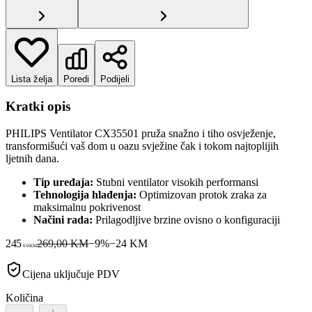
Lista želja
Poredi
Podijeli
Kratki opis
PHILIPS Ventilator CX35501 pruža snažno i tiho osvježenje,
transformišući vaš dom u oazu svježine čak i tokom najtoplijih
ljetnih dana.
Tip uređaja:
Stubni ventilator visokih performansi
Tehnologija hlađenja:
Optimizovan protok zraka za
maksimalnu pokrivenost
Načini rada:
Prilagodljive brzine ovisno o konfiguraciji
245
269,00 KM
−
9
%
−
24
KM
00
KM
Cijena uključuje PDV
Količina