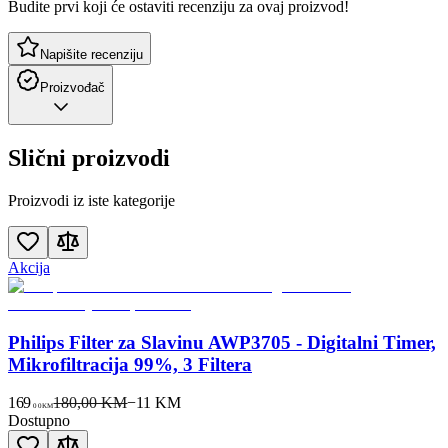
Budite prvi koji će ostaviti recenziju za ovaj proizvod!
Napišite recenziju
Proizvođač
Slični proizvodi
Proizvodi iz iste kategorije
Akcija
Philips Filter za Slavinu AWP3705 - Digitalni Timer,
Mikrofiltracija 99%, 3 Filtera
169
180,00 KM
−
11
KM
00
KM
Dostupno