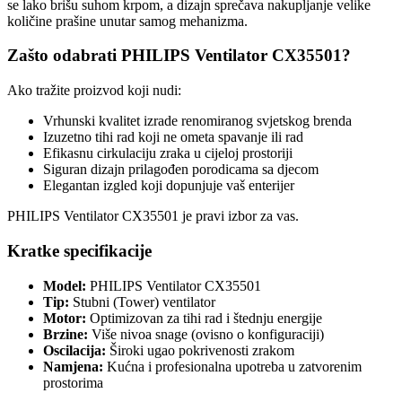
se lako brišu suhom krpom, a dizajn sprečava nakupljanje velike
količine prašine unutar samog mehanizma.
Zašto odabrati PHILIPS Ventilator CX35501?
Ako tražite proizvod koji nudi:
Vrhunski kvalitet izrade renomiranog svjetskog brenda
Izuzetno tihi rad koji ne ometa spavanje ili rad
Efikasnu cirkulaciju zraka u cijeloj prostoriji
Siguran dizajn prilagođen porodicama sa djecom
Elegantan izgled koji dopunjuje vaš enterijer
PHILIPS Ventilator CX35501 je pravi izbor za vas.
Kratke specifikacije
Model:
PHILIPS Ventilator CX35501
Tip:
Stubni (Tower) ventilator
Motor:
Optimizovan za tihi rad i štednju energije
Brzine:
Više nivoa snage (ovisno o konfiguraciji)
Oscilacija:
Široki ugao pokrivenosti zrakom
Namjena:
Kućna i profesionalna upotreba u zatvorenim
prostorima