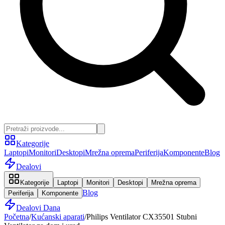
Kategorije
Laptopi
Monitori
Desktopi
Mrežna oprema
Periferija
Komponente
Blog
Dealovi
Kategorije
Laptopi
Monitori
Desktopi
Mrežna oprema
Blog
Periferija
Komponente
Dealovi Dana
Početna
/
Kućanski aparati
/
Philips Ventilator CX35501 Stubni