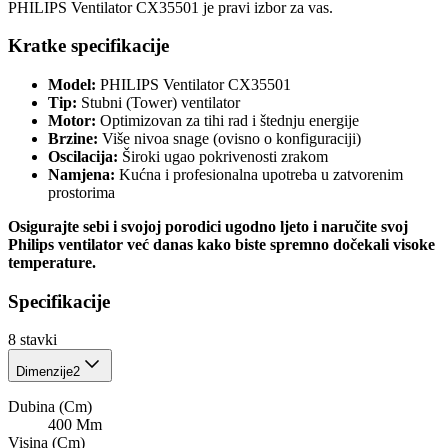
PHILIPS Ventilator CX35501 je pravi izbor za vas.
Kratke specifikacije
Model:
PHILIPS Ventilator CX35501
Tip:
Stubni (Tower) ventilator
Motor:
Optimizovan za tihi rad i štednju energije
Brzine:
Više nivoa snage (ovisno o konfiguraciji)
Oscilacija:
Široki ugao pokrivenosti zrakom
Namjena:
Kućna i profesionalna upotreba u zatvorenim
prostorima
Osigurajte sebi i svojoj porodici ugodno ljeto i naručite svoj
Philips ventilator već danas kako biste spremno dočekali visoke
temperature.
Specifikacije
8
stavki
Dimenzije
2
Dubina (Cm)
400 Mm
Visina (Cm)