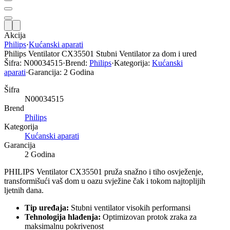
Akcija
Philips
·
Kućanski aparati
Philips Ventilator CX35501 Stubni Ventilator za dom i ured
Šifra:
N00034515
·
Brend:
Philips
·
Kategorija:
Kućanski
aparati
·
Garancija:
2 Godina
Šifra
N00034515
Brend
Philips
Kategorija
Kućanski aparati
Garancija
2 Godina
PHILIPS Ventilator CX35501 pruža snažno i tiho osvježenje,
transformišući vaš dom u oazu svježine čak i tokom najtoplijih
ljetnih dana.
Tip uređaja:
Stubni ventilator visokih performansi
Tehnologija hlađenja:
Optimizovan protok zraka za
maksimalnu pokrivenost