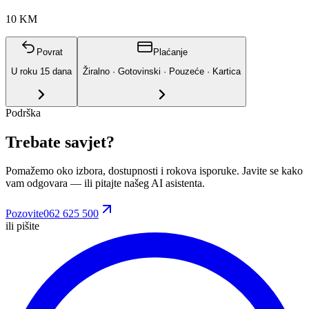
10 KM
Povrat
Plaćanje
U roku
15
dana
Žiralno · Gotovinski · Pouzeće · Kartica
Podrška
Trebate savjet?
Pomažemo oko izbora, dostupnosti i rokova isporuke. Javite se kako
vam odgovara
— ili pitajte našeg AI asistenta.
Pozovite
062 625 500
ili pišite