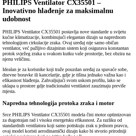
PHILIPS Ventilator CX35501 –
Inovativno hlađenje za maksimalnu
udobnost
PHILIPS Ventilator CX35501 postavlja nove standarde u svijetu
kućne klimatizacije, kombinujući elegantan dizajn sa naprednom
tehnologijom cirkulacije zraka. Ovaj uređaj nije samo običan
ventilator, već pažljivo dizajniran sistem koji osigurava konstantan
protok svježeg zraka u svakom kutku vaše prostorije, bez obzira na
njenu veličinu.
Idealan je za korisnike koji traže pouzdan uređaj za spavaće sobe,
dnevne boravke ili kancelarije, gdje je tišina jednako važna kao i
efikasnost hlađenja. Zahvaljujući svom uskom profilu, lako se
uklapa u prostore gdje tradicionalni ventilatori zauzimaju previše
mjesta.
Napredna tehnologija protoka zraka i motor
Srce PHILIPS Ventilator CX35501 modela čini motor optimizovan
za dugotrajan rad i visoku energetsku efikasnost. Za razliku od
standardnih ventilatora koji samo potiskuju zrak u jednom pravcu,
ovaj model koristi aerodinamički dizajn kako bi stvorio prirodniji