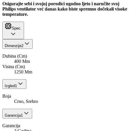
Osigurajte sebi i svojoj porodici ugodno ljeto i naručite svoj
Philips ventilator već danas kako biste spremno dočekali visoke
temperature.
Spec.
Dimenzije
2
Dubina (Cm)
400 Mm
Visina (Cm)
1250 Mm
Izgled
1
Boja
Crno, Srebro
Garancija
1
Garancija
2 Godina