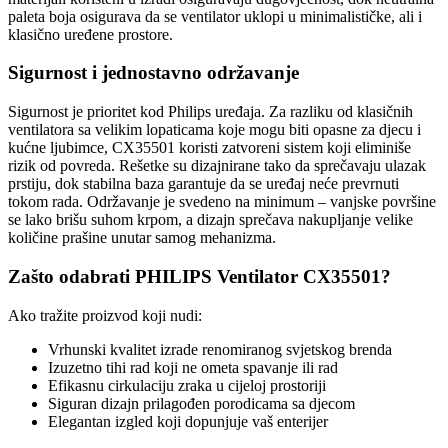
paleta boja osigurava da se ventilator uklopi u minimalističke, ali i
klasično uređene prostore.
Sigurnost i jednostavno održavanje
Sigurnost je prioritet kod Philips uređaja. Za razliku od klasičnih
ventilatora sa velikim lopaticama koje mogu biti opasne za djecu i
kućne ljubimce, CX35501 koristi zatvoreni sistem koji eliminiše
rizik od povreda. Rešetke su dizajnirane tako da sprečavaju ulazak
prstiju, dok stabilna baza garantuje da se uređaj neće prevrnuti
tokom rada. Održavanje je svedeno na minimum – vanjske površine
se lako brišu suhom krpom, a dizajn sprečava nakupljanje velike
količine prašine unutar samog mehanizma.
Zašto odabrati PHILIPS Ventilator CX35501?
Ako tražite proizvod koji nudi:
Vrhunski kvalitet izrade renomiranog svjetskog brenda
Izuzetno tihi rad koji ne ometa spavanje ili rad
Efikasnu cirkulaciju zraka u cijeloj prostoriji
Siguran dizajn prilagođen porodicama sa djecom
Elegantan izgled koji dopunjuje vaš enterijer