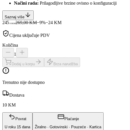
Načini rada:
Prilagodljive brzine ovisno o konfiguraciji
Saznaj više
245
269,00 KM
−
9
%
−
24
KM
00
KM
Cijena uključuje PDV
Količina
1
Dodaj u korpu
Brza narudžba
Trenutno nije dostupno
Dostava
10 KM
Povrat
Plaćanje
U roku
15
dana
Žiralno · Gotovinski · Pouzeće · Kartica