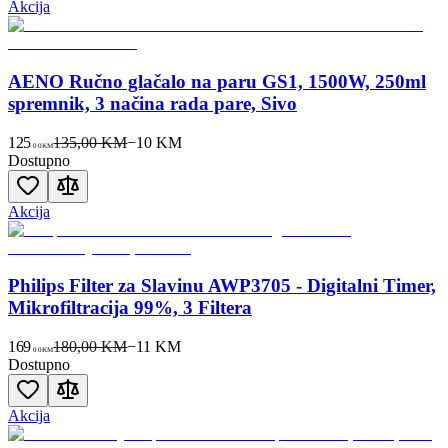
Akcija
AENO Ručno glačalo na paru GS1, 1500W, 250ml
spremnik, 3 načina rada pare, Sivo
125
135,00 KM
−
10
KM
00
KM
Dostupno
Akcija
Philips Filter za Slavinu AWP3705 - Digitalni Timer,
Mikrofiltracija 99%, 3 Filtera
169
180,00 KM
−
11
KM
00
KM
Dostupno
Akcija