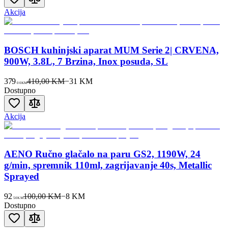
Akcija
BOSCH kuhinjski aparat MUM Serie 2| CRVENA,
900W, 3.8L, 7 Brzina, Inox posuda, SL
379
410,00 KM
−
31
KM
00
KM
Dostupno
Akcija
AENO Ručno glačalo na paru GS2, 1190W, 24
g/min, spremnik 110ml, zagrijavanje 40s, Metallic
Sprayed
92
100,00 KM
−
8
KM
50
KM
Dostupno