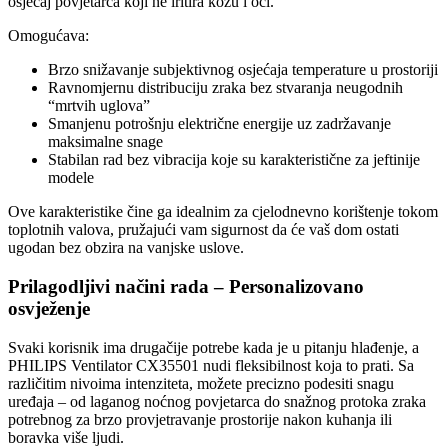
osjećaj povjetarca koji ne iritira kožu i oči.
Omogućava:
Brzo snižavanje subjektivnog osjećaja temperature u prostoriji
Ravnomjernu distribuciju zraka bez stvaranja neugodnih
“mrtvih uglova”
Smanjenu potrošnju električne energije uz zadržavanje
maksimalne snage
Stabilan rad bez vibracija koje su karakteristične za jeftinije
modele
Ove karakteristike čine ga idealnim za cjelodnevno korištenje tokom
toplotnih valova, pružajući vam sigurnost da će vaš dom ostati
ugodan bez obzira na vanjske uslove.
Prilagodljivi načini rada – Personalizovano
osvježenje
Svaki korisnik ima drugačije potrebe kada je u pitanju hlađenje, a
PHILIPS Ventilator CX35501 nudi fleksibilnost koja to prati. Sa
različitim nivoima intenziteta, možete precizno podesiti snagu
uređaja – od laganog noćnog povjetarca do snažnog protoka zraka
potrebnog za brzo provjetravanje prostorije nakon kuhanja ili
boravka više ljudi.