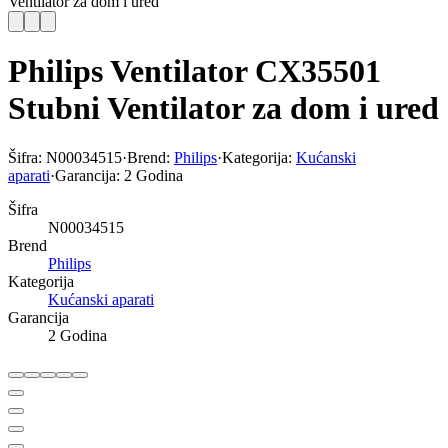
Ventilator za dom i ured
Philips Ventilator CX35501
Stubni Ventilator za dom i ured
Šifra:
N00034515
·
Brend:
Philips
·
Kategorija:
Kućanski
aparati
·
Garancija:
2 Godina
Šifra
N00034515
Brend
Philips
Kategorija
Kućanski aparati
Garancija
2 Godina