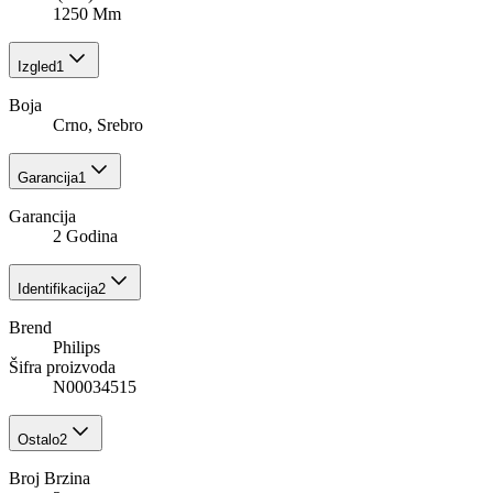
1250 Mm
Izgled
1
Boja
Crno, Srebro
Garancija
1
Garancija
2 Godina
Identifikacija
2
Brend
Philips
Šifra proizvoda
N00034515
Ostalo
2
Broj Brzina