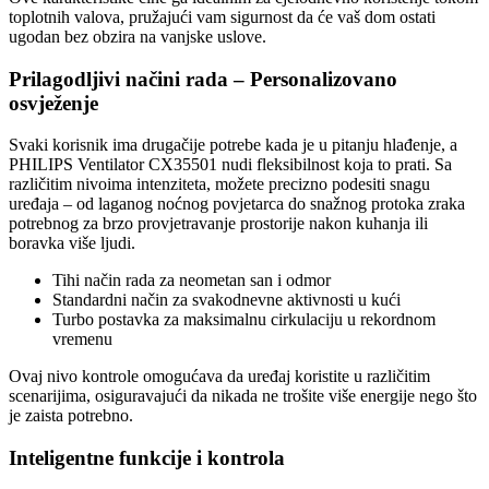
toplotnih valova, pružajući vam sigurnost da će vaš dom ostati
ugodan bez obzira na vanjske uslove.
Prilagodljivi načini rada – Personalizovano
osvježenje
Svaki korisnik ima drugačije potrebe kada je u pitanju hlađenje, a
PHILIPS Ventilator CX35501 nudi fleksibilnost koja to prati. Sa
različitim nivoima intenziteta, možete precizno podesiti snagu
uređaja – od laganog noćnog povjetarca do snažnog protoka zraka
potrebnog za brzo provjetravanje prostorije nakon kuhanja ili
boravka više ljudi.
Tihi način rada za neometan san i odmor
Standardni način za svakodnevne aktivnosti u kući
Turbo postavka za maksimalnu cirkulaciju u rekordnom
vremenu
Ovaj nivo kontrole omogućava da uređaj koristite u različitim
scenarijima, osiguravajući da nikada ne trošite više energije nego što
je zaista potrebno.
Inteligentne funkcije i kontrola