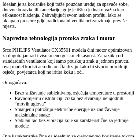
Idealan je za korisnike koji traže pouzdan uređaj za spavaće sobe,
dnevne boravke ili kancelarije, gdje je tišina jednako važna kao i
efikasnost hlađenja. Zahvaljujući svom uskom profilu, lako se
uklapa u prostore gdje tradicionalni ventilatori zauzimaju previše
mjesta.
Napredna tehnologija protoka zraka i motor
Srce PHILIPS Ventilator CX35501 modela čini motor optimizovan
za dugotrajan rad i visoku energetsku efikasnost. Za razliku od
standardnih ventilatora koji samo potiskuju zrak u jednom pravcu,
ovaj model koristi aerodinamički dizajn kako bi stvorio prirodniji
osjećaj povjetarca koji ne iritira kožu i oči.
Omogućava:
Brzo snižavanje subjektivnog osjećaja temperature u prostoriji
Ravnomjernu distribuciju zraka bez stvaranja neugodnih
“mrtvih uglova”
Smanjenu potrošnju električne energije uz zadržavanje
maksimalne snage
Stabilan rad bez vibracija koje su karakteristične za jeftinije
modele
Ove karakteristike čine ga idealnim za cjelodnevno korištenje tokom