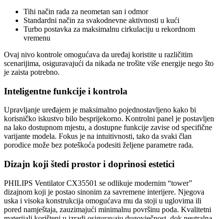
Tihi način rada za neometan san i odmor
Standardni način za svakodnevne aktivnosti u kući
Turbo postavka za maksimalnu cirkulaciju u rekordnom
vremenu
Ovaj nivo kontrole omogućava da uređaj koristite u različitim
scenarijima, osiguravajući da nikada ne trošite više energije nego što
je zaista potrebno.
Inteligentne funkcije i kontrola
Upravljanje uređajem je maksimalno pojednostavljeno kako bi
korisničko iskustvo bilo besprijekorno. Kontrolni panel je postavljen
na lako dostupnom mjestu, a dostupne funkcije zavise od specifične
varijante modela. Fokus je na intuitivnosti, tako da svaki član
porodice može bez poteškoća podesiti željene parametre rada.
Dizajn koji štedi prostor i doprinosi estetici
PHILIPS Ventilator CX35501 se odlikuje modernim “tower”
dizajnom koji je postao sinonim za savremene interijere. Njegova
uska i visoka konstrukcija omogućava mu da stoji u uglovima ili
pored namještaja, zauzimajući minimalnu površinu poda. Kvalitetni
materijali korišteni u izradi osiguravaju dugovječnost, dok neutralna