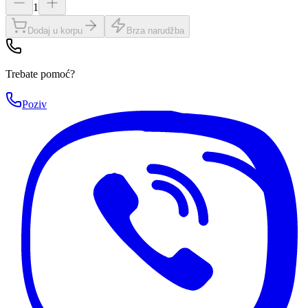
1
Dodaj u korpu
Brza narudžba
Trebate pomoć?
Poziv