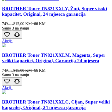
BROTHER Toner TN821XXLY, Žuti, Super visoki
kapacitet, Original, 24 mjeseca garancija
749
815,00 KM
−
66
KM
00
KM
Samo 3 na stanju
Akcija
BROTHER Toner TN821XXLM, Magenta, Super
veliki kapacitet, Original, Garancija 24 mjeseca
749
815,00 KM
−
66
KM
00
KM
Samo 3 na stanju
Akcija
BROTHER Toner TN821XXLC, Cijan, Super veliki
kapacitet, Original, 24 mjeseca garancija