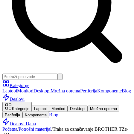
Kategorije
Laptopi
Monitori
Desktopi
Mrežna oprema
Periferija
Komponente
Blog
Dealovi
Kategorije
Laptopi
Monitori
Desktopi
Mrežna oprema
Blog
Periferija
Komponente
Dealovi Dana
Početna
/
Potrošni materijal
/
Traka za označavanje BROTHER TZe-