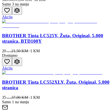
00
KM
Samo 3 na stanju
Akcija
BROTHER Tinta LC525Y, Žuta, Original, 5.000
stranica, BTD100Y
20
21,50 KM
−
1
KM
90
KM
Dostupno
Akcija
BROTHER Tinta LC552XLY, Žuta, Original, 5.000
stranica
35
37,00 KM
−
1
KM
90
KM
Samo 1 na stanju