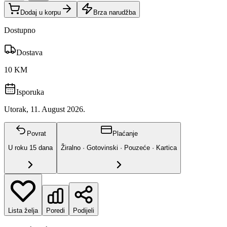
Dodaj u korpu
Brza narudžba
Dostupno
Dostava
10 KM
Isporuka
Utorak, 11. August 2026.
Povrat
Plaćanje
U roku
15
dana
Žiralno · Gotovinski · Pouzeće · Kartica
Lista želja
Poredi
Podijeli