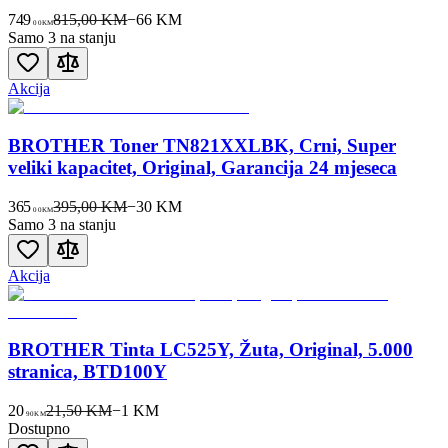
749
815,00 KM
−
66
KM
00
KM
Samo 3 na stanju
Akcija
BROTHER Toner TN821XXLBK, Crni, Super
veliki kapacitet, Original, Garancija 24 mjeseca
365
395,00 KM
−
30
KM
00
KM
Samo 3 na stanju
Akcija
BROTHER Tinta LC525Y, Žuta, Original, 5.000
stranica, BTD100Y
20
21,50 KM
−
1
KM
90
KM
Dostupno