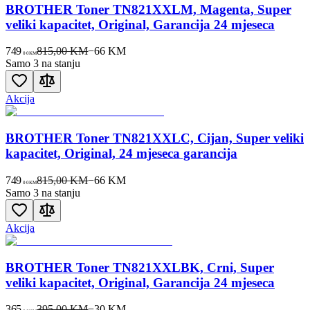
BROTHER Toner TN821XXLM, Magenta, Super
veliki kapacitet, Original, Garancija 24 mjeseca
749
815,00 KM
−
66
KM
00
KM
Samo 3 na stanju
Akcija
BROTHER Toner TN821XXLC, Cijan, Super veliki
kapacitet, Original, 24 mjeseca garancija
749
815,00 KM
−
66
KM
00
KM
Samo 3 na stanju
Akcija
BROTHER Toner TN821XXLBK, Crni, Super
veliki kapacitet, Original, Garancija 24 mjeseca
365
395,00 KM
−
30
KM