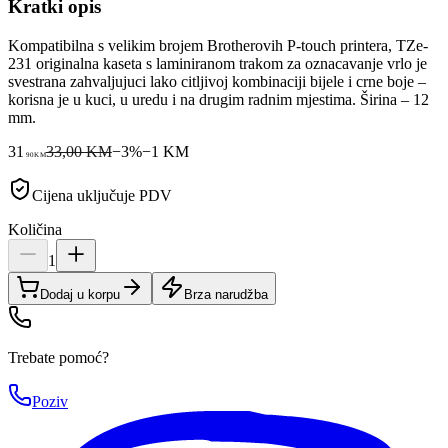
Kratki opis
Kompatibilna s velikim brojem Brotherovih P-touch printera, TZe-
231 originalna kaseta s laminiranom trakom za oznacavanje vrlo je
svestrana zahvaljujuci lako citljivoj kombinaciji bijele i crne boje –
korisna je u kuci, u uredu i na drugim radnim mjestima. Širina – 12
mm.
31
33,00 KM
−
3
%
−
1
KM
90
KM
Cijena uključuje PDV
Količina
1
Dodaj u korpu
Brza narudžba
Trebate pomoć?
Poziv