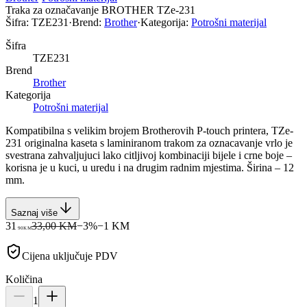
Traka za označavanje BROTHER TZe-231
Šifra:
TZE231
·
Brend:
Brother
·
Kategorija:
Potrošni materijal
Šifra
TZE231
Brend
Brother
Kategorija
Potrošni materijal
Kompatibilna s velikim brojem Brotherovih P-touch printera, TZe-
231 originalna kaseta s laminiranom trakom za oznacavanje vrlo je
svestrana zahvaljujuci lako citljivoj kombinaciji bijele i crne boje –
korisna je u kuci, u uredu i na drugim radnim mjestima. Širina – 12
mm.
Saznaj više
31
33,00 KM
−
3
%
−
1
KM
90
KM
Cijena uključuje PDV
Količina
1