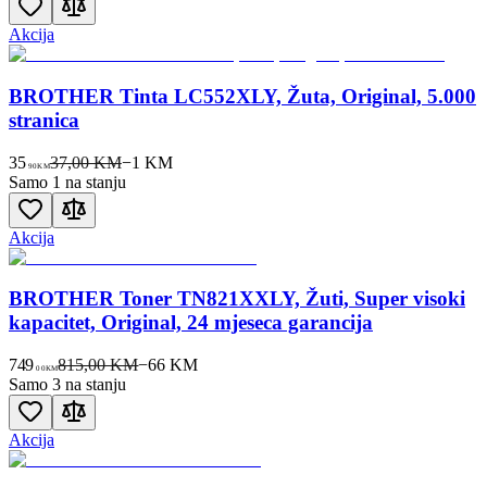
Akcija
BROTHER Tinta LC552XLY, Žuta, Original, 5.000
stranica
35
37,00 KM
−
1
KM
90
KM
Samo 1 na stanju
Akcija
BROTHER Toner TN821XXLY, Žuti, Super visoki
kapacitet, Original, 24 mjeseca garancija
749
815,00 KM
−
66
KM
00
KM
Samo 3 na stanju
Akcija