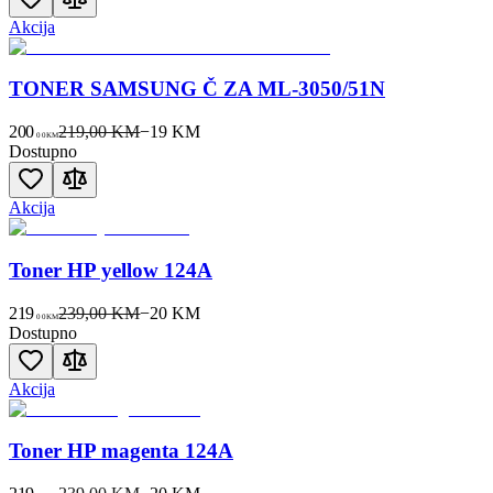
Akcija
TONER SAMSUNG Č ZA ML-3050/51N
200
219,00 KM
−
19
KM
00
KM
Dostupno
Akcija
Toner HP yellow 124A
219
239,00 KM
−
20
KM
00
KM
Dostupno
Akcija
Toner HP magenta 124A