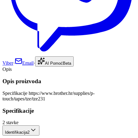
Viber
·
Email
·
AI Pomoć
Beta
Opis
Opis proizvoda
Specifikacije https://www.brother.hr/supplies/p-
touch/tapes/tze/tze231
Specifikacije
2
stavke
Identifikacija
2