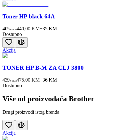
Toner HP black 64A
405
440,00 KM
−
35
KM
00
KM
Dostupno
Akcija
TONER HP B-M ZA CLJ 3800
439
475,00 KM
−
36
KM
00
KM
Dostupno
Više od proizvođača
Brother
Drugi proizvodi istog brenda
Akcija