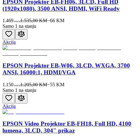
EPSON Projektor EB-FH06, 3LCD, Full HD
(1920x1080), 3500 ANSI, HDMI, WiFi Ready
1.469
1.535,00 KM
−
66
KM
00
KM
Samo 1 na stanju
Akcija
EPSON Projektor EB-W06, 3LCD, WXGA, 3700
ANSI, 16000:1, HDMI/VGA
1.150
1.205,00 KM
−
55
KM
00
KM
Samo 1 na stanju
Akcija
EPSON Video Projektor EB-FH18, Full HD, 4100
lumena, 3LCD, 304" prikaz