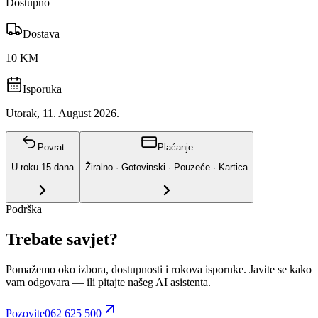
Dostupno
Dostava
10 KM
Isporuka
Utorak, 11. August 2026.
Povrat
Plaćanje
U roku
15
dana
Žiralno · Gotovinski · Pouzeće · Kartica
Podrška
Trebate savjet?
Pomažemo oko izbora, dostupnosti i rokova isporuke. Javite se kako
vam odgovara
— ili pitajte našeg AI asistenta.
Pozovite
062 625 500