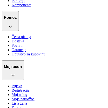
Periferija
Komponente
Pomoć
Česta pitanja
Dostava
Povrati
Garancije
Uputstvo za kupovinu
Moj račun
Prijava
Registracija
Moj nalog
Moje narudžbe
Lista želja
Korpa