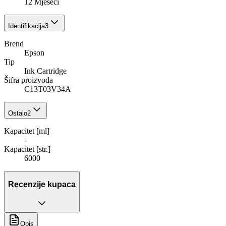
12 Mjeseci
Identifikacija
3
Brend
Epson
Tip
Ink Cartridge
Šifra proizvoda
C13T03V34A
Ostalo
2
Kapacitet [ml]
-
Kapacitet [str.]
6000
Recenzije kupaca
Opis