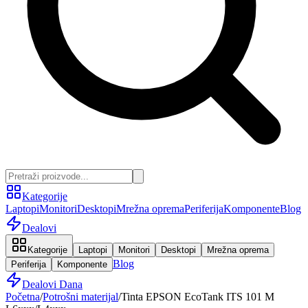
Kategorije
Laptopi
Monitori
Desktopi
Mrežna oprema
Periferija
Komponente
Blog
Dealovi
Kategorije
Laptopi
Monitori
Desktopi
Mrežna oprema
Blog
Periferija
Komponente
Dealovi Dana
Početna
/
Potrošni materijal
/
Tinta EPSON EcoTank ITS 101 M