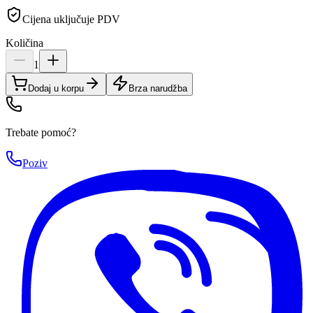
Cijena uključuje PDV
Količina
1
Dodaj u korpu
Brza narudžba
Trebate pomoć?
Poziv