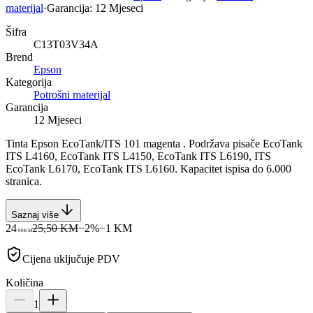
materijal
·
Garancija:
12 Mjeseci
Šifra
C13T03V34A
Brend
Epson
Kategorija
Potrošni materijal
Garancija
12 Mjeseci
Tinta Epson EcoTank/ITS 101 magenta . Podržava pisače EcoTank
ITS L4160, EcoTank ITS L4150, EcoTank ITS L6190, ITS
EcoTank L6170, EcoTank ITS L6160. Kapacitet ispisa do 6.000
stranica.
Saznaj više
24
25,50 KM
−
2
%
−
1
KM
90
KM
Cijena uključuje PDV
Količina
1