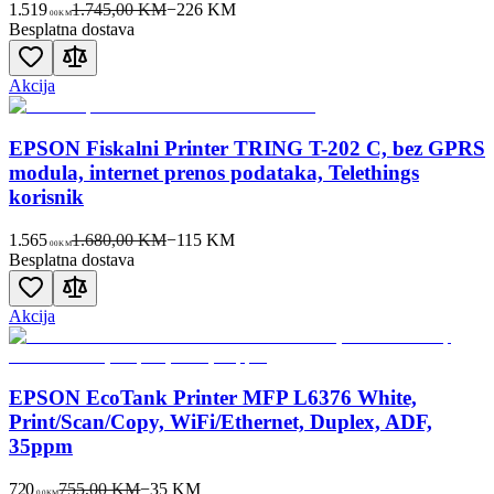
1.519
1.745,00 KM
−
226
KM
00
KM
Besplatna dostava
Akcija
EPSON Fiskalni Printer TRING T-202 C, bez GPRS
modula, internet prenos podataka, Telethings
korisnik
1.565
1.680,00 KM
−
115
KM
00
KM
Besplatna dostava
Akcija
EPSON EcoTank Printer MFP L6376 White,
Print/Scan/Copy, WiFi/Ethernet, Duplex, ADF,
35ppm
720
755,00 KM
−
35
KM
00
KM