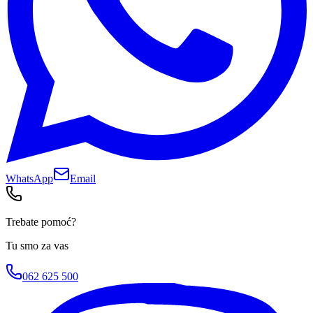
WhatsApp
Email
Trebate pomoć?
Tu smo za vas
062 625 500