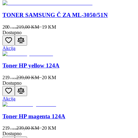
TONER SAMSUNG Č ZA ML-3050/51N
200
219,00 KM
−
19
KM
00
KM
Dostupno
Akcija
Toner HP yellow 124A
219
239,00 KM
−
20
KM
00
KM
Dostupno
Akcija
Toner HP magenta 124A
219
239,00 KM
−
20
KM
00
KM
Dostupno