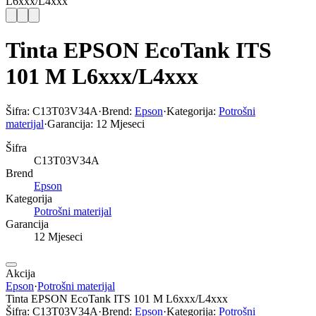
L6xxx/L4xxx
Tinta EPSON EcoTank ITS
101 M L6xxx/L4xxx
Šifra:
C13T03V34A
·
Brend:
Epson
·
Kategorija:
Potrošni
materijal
·
Garancija:
12 Mjeseci
Šifra
C13T03V34A
Brend
Epson
Kategorija
Potrošni materijal
Garancija
12 Mjeseci
Akcija
Epson
·
Potrošni materijal
Tinta EPSON EcoTank ITS 101 M L6xxx/L4xxx
Šifra:
C13T03V34A
·
Brend:
Epson
·
Kategorija:
Potrošni