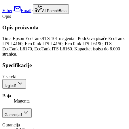
Viber
·
Email
·
AI Pomoć
Beta
Opis
Opis proizvoda
Tinta Epson EcoTank/ITS 101 magenta . Podržava pisače EcoTank
ITS L4160, EcoTank ITS L4150, EcoTank ITS L6190, ITS
EcoTank L6170, EcoTank ITS L6160. Kapacitet ispisa do 6.000
stranica.
Specifikacije
7
stavki
Izgled
1
Boja
Magenta
Garancija
1
Garancija