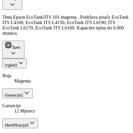
Tinta Epson EcoTank/ITS 101 magenta . Podržava pisače EcoTank
ITS L4160, EcoTank ITS L4150, EcoTank ITS L6190, ITS
EcoTank L6170, EcoTank ITS L6160. Kapacitet ispisa do 6.000
stranica.
Spec.
Izgled
1
Boja
Magenta
Garancija
1
Garancija
12 Mjeseci
Identifikacija
3