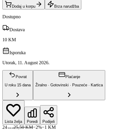
Dodaj u korpu
Brza narudžba
Dostupno
Dostava
10 KM
Isporuka
Utorak, 11. August 2026.
Povrat
Plaćanje
U roku
15
dana
Žiralno · Gotovinski · Pouzeće · Kartica
Lista želja
Poredi
Podijeli
24
25,50 KM
−
2
%
−
1
KM
90
KM