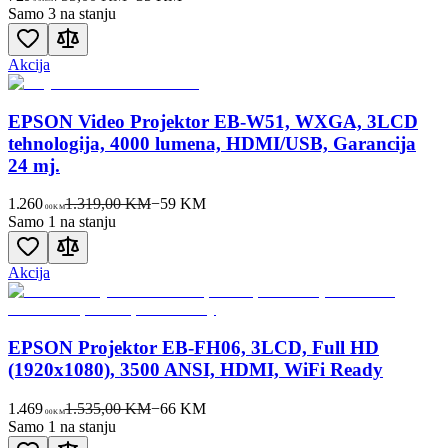
Samo 3 na stanju
Akcija
EPSON Video Projektor EB-W51, WXGA, 3LCD
tehnologija, 4000 lumena, HDMI/USB, Garancija
24 mj.
1.260
1.319,00 KM
−
59
KM
00
KM
Samo 1 na stanju
Akcija
EPSON Projektor EB-FH06, 3LCD, Full HD
(1920x1080), 3500 ANSI, HDMI, WiFi Ready
1.469
1.535,00 KM
−
66
KM
00
KM
Samo 1 na stanju