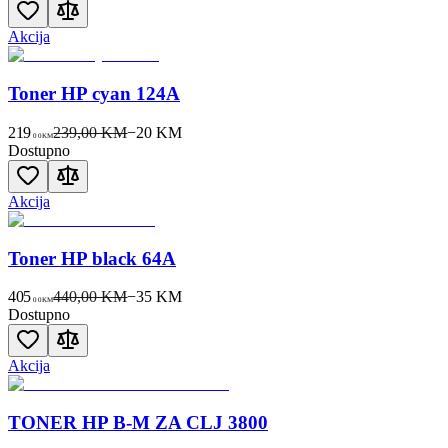
Akcija
Toner HP cyan 124A
219
239,00 KM
−
20
KM
00
KM
Dostupno
Akcija
Toner HP black 64A
405
440,00 KM
−
35
KM
00
KM
Dostupno
Akcija
TONER HP B-M ZA CLJ 3800