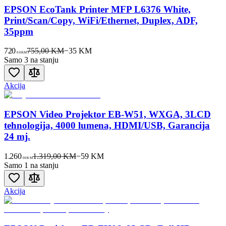
EPSON EcoTank Printer MFP L6376 White,
Print/Scan/Copy, WiFi/Ethernet, Duplex, ADF,
35ppm
720
755,00 KM
−
35
KM
00
KM
Samo 3 na stanju
Akcija
EPSON Video Projektor EB-W51, WXGA, 3LCD
tehnologija, 4000 lumena, HDMI/USB, Garancija
24 mj.
1.260
1.319,00 KM
−
59
KM
00
KM
Samo 1 na stanju
Akcija