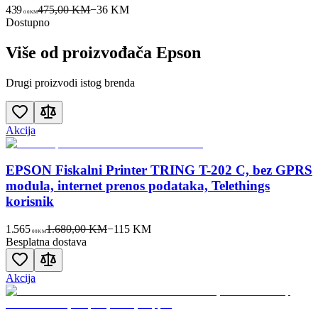
439
475,00 KM
−
36
KM
00
KM
Dostupno
Više od proizvođača
Epson
Drugi proizvodi istog brenda
Akcija
EPSON Fiskalni Printer TRING T-202 C, bez GPRS
modula, internet prenos podataka, Telethings
korisnik
1.565
1.680,00 KM
−
115
KM
00
KM
Besplatna dostava
Akcija