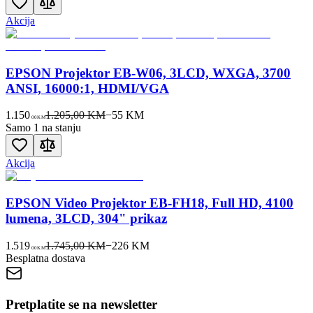
Akcija
EPSON Projektor EB-W06, 3LCD, WXGA, 3700
ANSI, 16000:1, HDMI/VGA
1.150
1.205,00 KM
−
55
KM
00
KM
Samo 1 na stanju
Akcija
EPSON Video Projektor EB-FH18, Full HD, 4100
lumena, 3LCD, 304" prikaz
1.519
1.745,00 KM
−
226
KM
00
KM
Besplatna dostava
Pretplatite se na newsletter