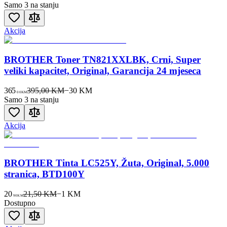
Samo 3 na stanju
Akcija
BROTHER Toner TN821XXLBK, Crni, Super
veliki kapacitet, Original, Garancija 24 mjeseca
365
395,00 KM
−
30
KM
00
KM
Samo 3 na stanju
Akcija
BROTHER Tinta LC525Y, Žuta, Original, 5.000
stranica, BTD100Y
20
21,50 KM
−
1
KM
90
KM
Dostupno