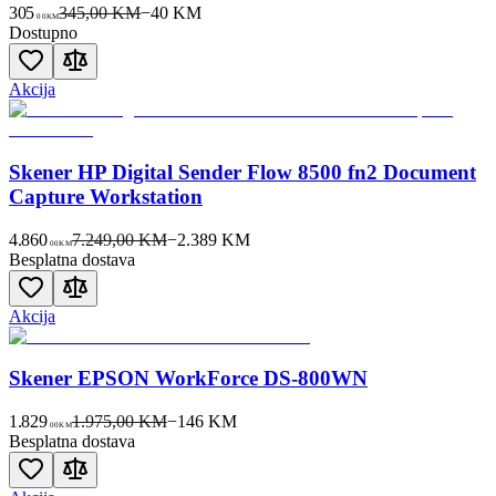
305
345,00 KM
−
40
KM
00
KM
Dostupno
Akcija
Skener HP Digital Sender Flow 8500 fn2 Document
Capture Workstation
4.860
7.249,00 KM
−
2.389
KM
00
KM
Besplatna dostava
Akcija
Skener EPSON WorkForce DS-800WN
1.829
1.975,00 KM
−
146
KM
00
KM
Besplatna dostava