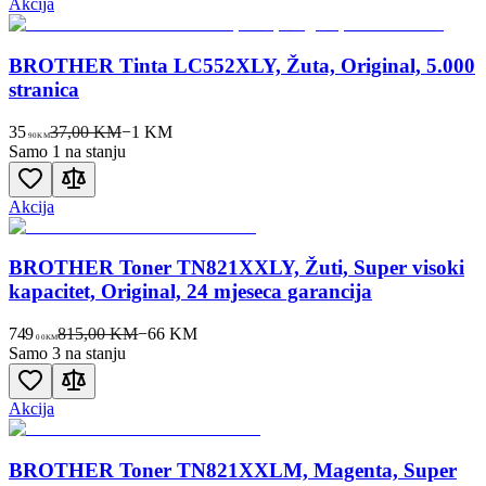
Akcija
BROTHER Tinta LC552XLY, Žuta, Original, 5.000
stranica
35
37,00 KM
−
1
KM
90
KM
Samo 1 na stanju
Akcija
BROTHER Toner TN821XXLY, Žuti, Super visoki
kapacitet, Original, 24 mjeseca garancija
749
815,00 KM
−
66
KM
00
KM
Samo 3 na stanju
Akcija
BROTHER Toner TN821XXLM, Magenta, Super