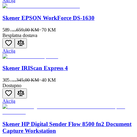
Akcija
Skener EPSON WorkForce DS-1630
589
659,00 KM
−
70
KM
00
KM
Besplatna dostava
Akcija
Skener IRIScan Express 4
305
345,00 KM
−
40
KM
00
KM
Dostupno
Akcija
Skener HP Digital Sender Flow 8500 fn2 Document
Capture Workstation