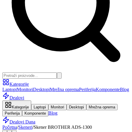
Kategorije
Laptopi
Monitori
Desktopi
Mrežna oprema
Periferija
Komponente
Blog
Dealovi
Kategorije
Laptopi
Monitori
Desktopi
Mrežna oprema
Blog
Periferija
Komponente
Dealovi Dana
Početna
/
Skeneri
/
Skener BROTHER ADS-1300