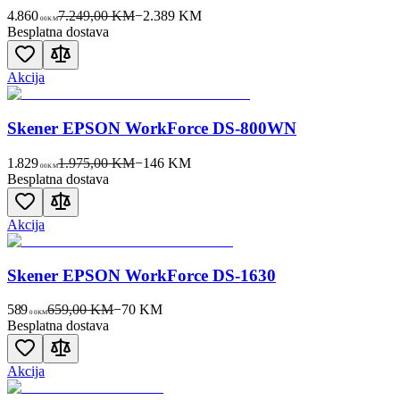
4.860
7.249,00 KM
−
2.389
KM
00
KM
Besplatna dostava
Akcija
Skener EPSON WorkForce DS-800WN
1.829
1.975,00 KM
−
146
KM
00
KM
Besplatna dostava
Akcija
Skener EPSON WorkForce DS-1630
589
659,00 KM
−
70
KM
00
KM
Besplatna dostava
Akcija