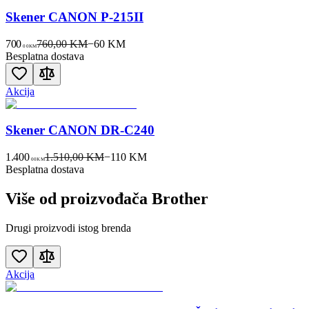
Skener CANON P-215II
700
760,00 KM
−
60
KM
00
KM
Besplatna dostava
Akcija
Skener CANON DR-C240
1.400
1.510,00 KM
−
110
KM
00
KM
Besplatna dostava
Više od proizvođača
Brother
Drugi proizvodi istog brenda
Akcija