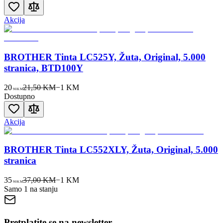
Akcija
BROTHER Tinta LC525Y, Žuta, Original, 5.000
stranica, BTD100Y
20
21,50 KM
−
1
KM
90
KM
Dostupno
Akcija
BROTHER Tinta LC552XLY, Žuta, Original, 5.000
stranica
35
37,00 KM
−
1
KM
90
KM
Samo 1 na stanju
Pretplatite se na newsletter