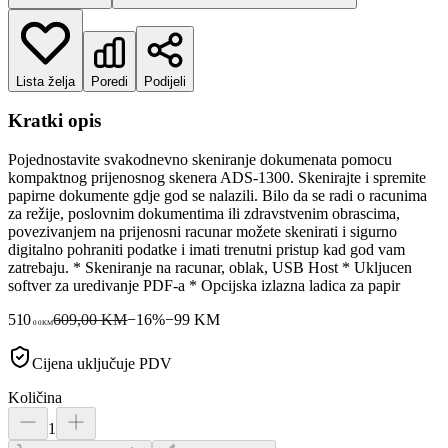
Lista želja
Poredi
Podijeli
Kratki opis
Pojednostavite svakodnevno skeniranje dokumenata pomocu
kompaktnog prijenosnog skenera ADS-1300. Skenirajte i spremite
papirne dokumente gdje god se nalazili. Bilo da se radi o racunima
za režije, poslovnim dokumentima ili zdravstvenim obrascima,
povezivanjem na prijenosni racunar možete skenirati i sigurno
digitalno pohraniti podatke i imati trenutni pristup kad god vam
zatrebaju. * Skeniranje na racunar, oblak, USB Host * Ukljucen
softver za uredivanje PDF-a * Opcijska izlazna ladica za papir
510
609,00 KM
−
16
%
−
99
KM
00
KM
Cijena uključuje PDV
Količina
1