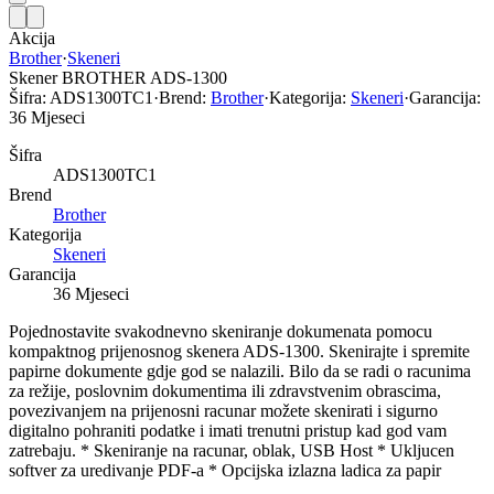
Akcija
Brother
·
Skeneri
Skener BROTHER ADS-1300
Šifra:
ADS1300TC1
·
Brend:
Brother
·
Kategorija:
Skeneri
·
Garancija:
36 Mjeseci
Šifra
ADS1300TC1
Brend
Brother
Kategorija
Skeneri
Garancija
36 Mjeseci
Pojednostavite svakodnevno skeniranje dokumenata pomocu
kompaktnog prijenosnog skenera ADS-1300. Skenirajte i spremite
papirne dokumente gdje god se nalazili. Bilo da se radi o racunima
za režije, poslovnim dokumentima ili zdravstvenim obrascima,
povezivanjem na prijenosni racunar možete skenirati i sigurno
digitalno pohraniti podatke i imati trenutni pristup kad god vam
zatrebaju. * Skeniranje na racunar, oblak, USB Host * Ukljucen
softver za uredivanje PDF-a * Opcijska izlazna ladica za papir