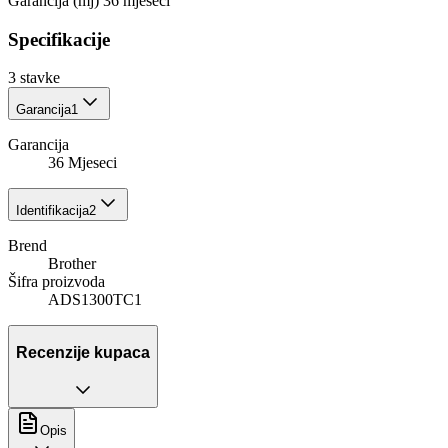
Garancija (mj) 36 mjeseci
Specifikacije
3
stavke
Garancija
1
Garancija
36 Mjeseci
Identifikacija
2
Brend
Brother
Šifra proizvoda
ADS1300TC1
Recenzije kupaca
Opis