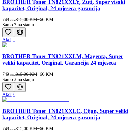
BROTHER Toner TN821XXLY, Žuti, Super visoki
kapacitet, Original, 24 mjeseca garancija
749
815,00 KM
−
66
KM
00
KM
Samo 3 na stanju
Akcija
BROTHER Toner TN821XXLM, Magenta, Super
veliki kapacitet, Original, Garancija 24 mjeseca
749
815,00 KM
−
66
KM
00
KM
Samo 3 na stanju
Akcija
BROTHER Toner TN821XXLC, Cijan, Super veliki
kapacitet, Original, 24 mjeseca garancija
749
815,00 KM
−
66
KM
00
KM