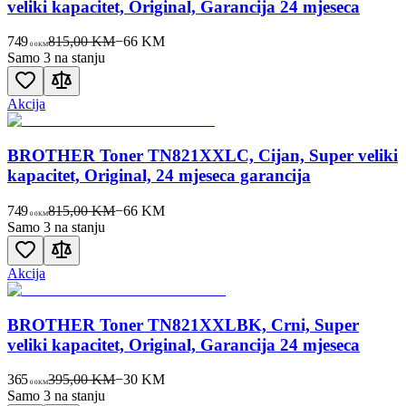
veliki kapacitet, Original, Garancija 24 mjeseca
749
815,00 KM
−
66
KM
00
KM
Samo 3 na stanju
Akcija
BROTHER Toner TN821XXLC, Cijan, Super veliki
kapacitet, Original, 24 mjeseca garancija
749
815,00 KM
−
66
KM
00
KM
Samo 3 na stanju
Akcija
BROTHER Toner TN821XXLBK, Crni, Super
veliki kapacitet, Original, Garancija 24 mjeseca
365
395,00 KM
−
30
KM
00
KM
Samo 3 na stanju