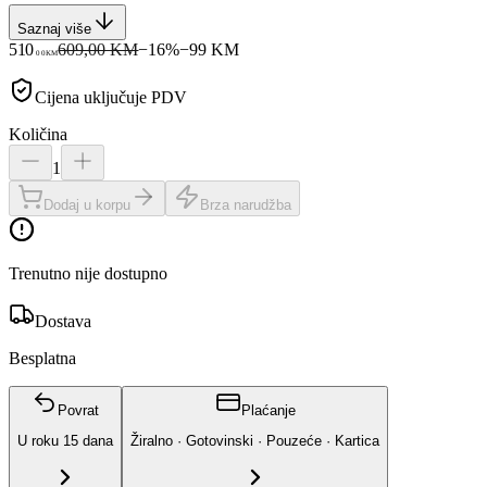
Saznaj više
510
609,00 KM
−
16
%
−
99
KM
00
KM
Cijena uključuje PDV
Količina
1
Dodaj u korpu
Brza narudžba
Trenutno nije dostupno
Dostava
Besplatna
Povrat
Plaćanje
U roku
15
dana
Žiralno · Gotovinski · Pouzeće · Kartica