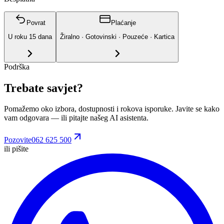
Povrat
Plaćanje
U roku
15
dana
Žiralno · Gotovinski · Pouzeće · Kartica
Podrška
Trebate savjet?
Pomažemo oko izbora, dostupnosti i rokova isporuke. Javite se kako
vam odgovara
— ili pitajte našeg AI asistenta.
Pozovite
062 625 500
ili pišite