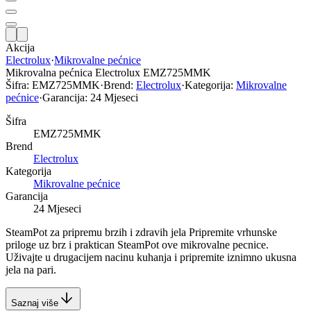
Akcija
Electrolux
·
Mikrovalne pećnice
Mikrovalna pećnica Electrolux EMZ725MMK
Šifra:
EMZ725MMK
·
Brend:
Electrolux
·
Kategorija:
Mikrovalne
pećnice
·
Garancija:
24 Mjeseci
Šifra
EMZ725MMK
Brend
Electrolux
Kategorija
Mikrovalne pećnice
Garancija
24 Mjeseci
SteamPot za pripremu brzih i zdravih jela Pripremite vrhunske
priloge uz brz i praktican SteamPot ove mikrovalne pecnice.
Uživajte u drugacijem nacinu kuhanja i pripremite iznimno ukusna
jela na pari.
Saznaj više