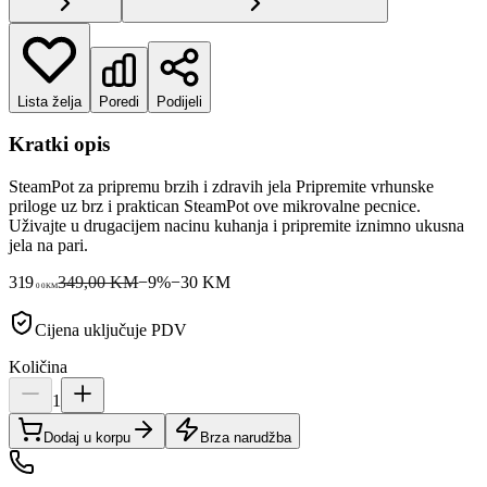
Lista želja
Poredi
Podijeli
Kratki opis
SteamPot za pripremu brzih i zdravih jela Pripremite vrhunske
priloge uz brz i praktican SteamPot ove mikrovalne pecnice.
Uživajte u drugacijem nacinu kuhanja i pripremite iznimno ukusna
jela na pari.
319
349,00 KM
−
9
%
−
30
KM
00
KM
Cijena uključuje PDV
Količina
1
Dodaj u korpu
Brza narudžba