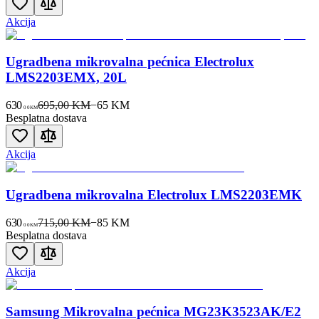
Akcija
Ugradbena mikrovalna pećnica Electrolux
LMS2203EMX, 20L
630
695,00 KM
−
65
KM
00
KM
Besplatna dostava
Akcija
Ugradbena mikrovalna Electrolux LMS2203EMK
630
715,00 KM
−
85
KM
00
KM
Besplatna dostava
Akcija
Samsung Mikrovalna pećnica MG23K3523AK/E2