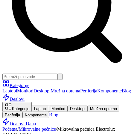
Kategorije
Laptopi
Monitori
Desktopi
Mrežna oprema
Periferija
Komponente
Blog
Dealovi
Kategorije
Laptopi
Monitori
Desktopi
Mrežna oprema
Blog
Periferija
Komponente
Dealovi Dana
Početna
/
Mikrovalne pećnice
/
Mikrovalna pećnica Electrolux