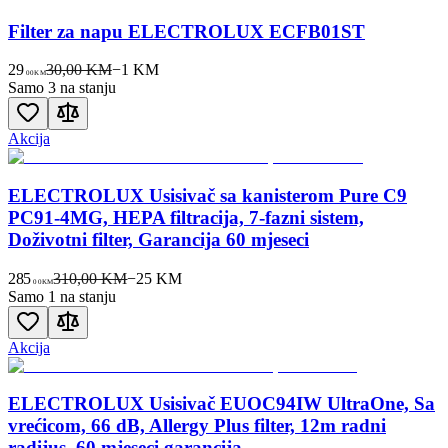
Filter za napu ELECTROLUX ECFB01ST
29
30,00 KM
−
1
KM
00
KM
Samo 3 na stanju
Akcija
ELECTROLUX Usisivač sa kanisterom Pure C9
PC91-4MG, HEPA filtracija, 7-fazni sistem,
Doživotni filter, Garancija 60 mjeseci
285
310,00 KM
−
25
KM
00
KM
Samo 1 na stanju
Akcija
ELECTROLUX Usisivač EUOC94IW UltraOne, Sa
vrećicom, 66 dB, Allergy Plus filter, 12m radni
radijus, 60 mjeseci garancija