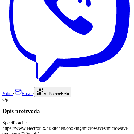
Viber
·
Email
·
AI Pomoć
Beta
Opis
Opis proizvoda
Specifikacije
https://www.electrolux.hr/kitchen/cooking/microwaves/microwave-
oven/emz725mmk/