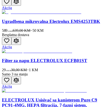
Akcija
Ugradbena mikrovalna Electrolux EMS4253TBK
589
639,00 KM
−
50
KM
00
KM
Besplatna dostava
Akcija
Filter za napu ELECTROLUX ECFB01ST
29
30,00 KM
−
1
KM
00
KM
Samo 3 na stanju
Akcija
ELECTROLUX Usisivač sa kanisterom Pure C9
PC91-4MG, HEPA filtracija, 7-fazni sistem,