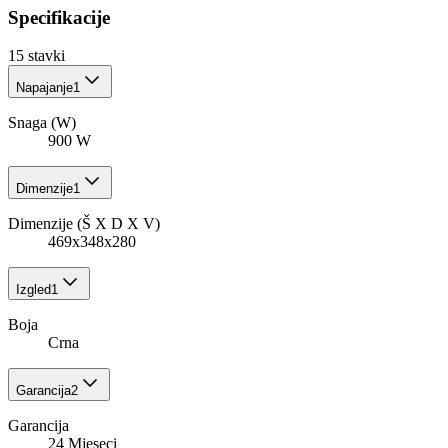
Specifikacije
15
stavki
Napajanje
1
Snaga (W)
900 W
Dimenzije
1
Dimenzije (Š X D X V)
469x348x280
Izgled
1
Boja
Crna
Garancija
2
Garancija
24 Mjeseci