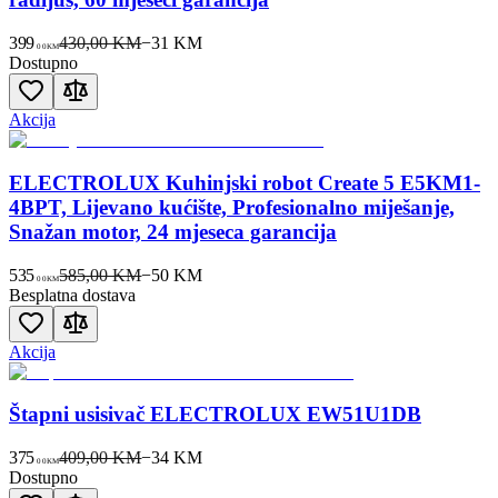
399
430,00 KM
−
31
KM
00
KM
Dostupno
Akcija
ELECTROLUX Kuhinjski robot Create 5 E5KM1-
4BPT, Lijevano kućište, Profesionalno miješanje,
Snažan motor, 24 mjeseca garancija
535
585,00 KM
−
50
KM
00
KM
Besplatna dostava
Akcija
Štapni usisivač ELECTROLUX EW51U1DB
375
409,00 KM
−
34
KM
00
KM
Dostupno