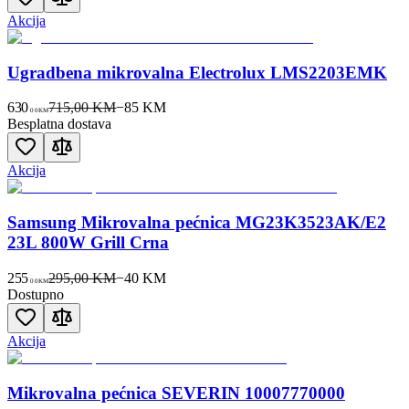
Akcija
Ugradbena mikrovalna Electrolux LMS2203EMK
630
715,00 KM
−
85
KM
00
KM
Besplatna dostava
Akcija
Samsung Mikrovalna pećnica MG23K3523AK/E2
23L 800W Grill Crna
255
295,00 KM
−
40
KM
00
KM
Dostupno
Akcija
Mikrovalna pećnica SEVERIN 10007770000