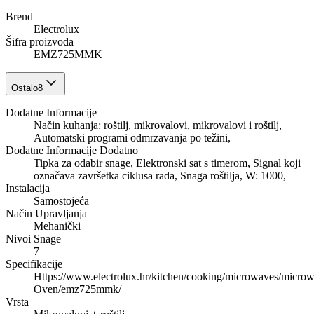
Brend
Electrolux
Šifra proizvoda
EMZ725MMK
Ostalo
8
Dodatne Informacije
Način kuhanja: roštilj, mikrovalovi, mikrovalovi i roštilj,
Automatski programi odmrzavanja po težini,
Dodatne Informacije Dodatno
Tipka za odabir snage, Elektronski sat s timerom, Signal koji
označava završetka ciklusa rada, Snaga roštilja, W: 1000,
Instalacija
Samostojeća
Način Upravljanja
Mehanički
Nivoi Snage
7
Specifikacije
Https://www.electrolux.hr/kitchen/cooking/microwaves/micro
Oven/emz725mmk/
Vrsta