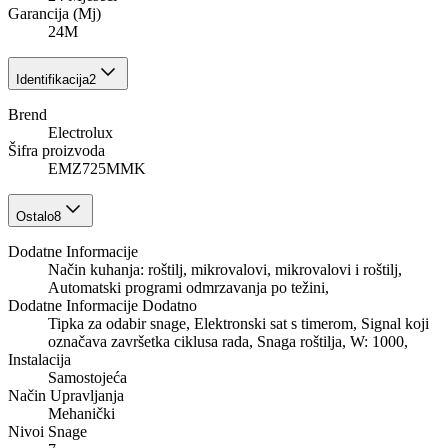
Garancija (Mj)
24M
Identifikacija
2
Brend
Electrolux
Šifra proizvoda
EMZ725MMK
Ostalo
8
Dodatne Informacije
Način kuhanja: roštilj, mikrovalovi, mikrovalovi i roštilj,
Automatski programi odmrzavanja po težini,
Dodatne Informacije Dodatno
Tipka za odabir snage, Elektronski sat s timerom, Signal koji
označava završetka ciklusa rada, Snaga roštilja, W: 1000,
Instalacija
Samostojeća
Način Upravljanja
Mehanički
Nivoi Snage