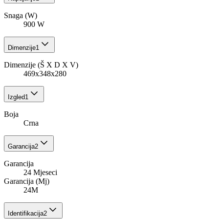
Snaga (W)
900 W
Dimenzije
1
Dimenzije (Š X D X V)
469x348x280
Izgled
1
Boja
Crna
Garancija
2
Garancija
24 Mjeseci
Garancija (Mj)
24M
Identifikacija
2