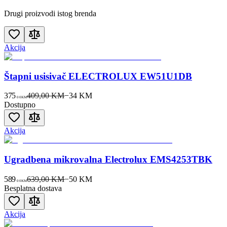
Drugi proizvodi istog brenda
Akcija
Štapni usisivač ELECTROLUX EW51U1DB
375
409,00 KM
−
34
KM
00
KM
Dostupno
Akcija
Ugradbena mikrovalna Electrolux EMS4253TBK
589
639,00 KM
−
50
KM
00
KM
Besplatna dostava
Akcija