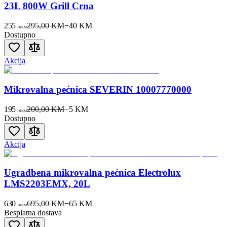
23L 800W Grill Crna
255
295,00 KM
−
40
KM
00
KM
Dostupno
Akcija
Mikrovalna pećnica SEVERIN 10007770000
195
200,00 KM
−
5
KM
00
KM
Dostupno
Akcija
Ugradbena mikrovalna pećnica Electrolux
LMS2203EMX, 20L
630
695,00 KM
−
65
KM
00
KM
Besplatna dostava