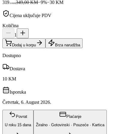
319
349,00 KM
−
9
%
−
30
KM
00
KM
Cijena uključuje PDV
Količina
1
Dodaj u korpu
Brza narudžba
Dostupno
Dostava
10 KM
Isporuka
Četvrtak, 6. August 2026.
Povrat
Plaćanje
U roku
15
dana
Žiralno · Gotovinski · Pouzeće · Kartica