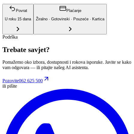
Povrat
Plaćanje
U roku
15
dana
Žiralno · Gotovinski · Pouzeće · Kartica
Podrška
Trebate savjet?
Pomažemo oko izbora, dostupnosti i rokova isporuke. Javite se kako
vam odgovara
— ili pitajte našeg AI asistenta.
Pozovite
062 625 500
ili pišite