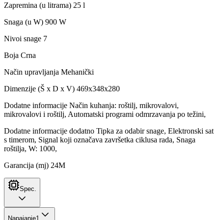
Zapremina (u litrama) 25 l
Snaga (u W) 900 W
Nivoi snage 7
Boja Crna
Način upravljanja Mehanički
Dimenzije (Š x D x V) 469x348x280
Dodatne informacije Način kuhanja: roštilj, mikrovalovi,
mikrovalovi i roštilj, Automatski programi odmrzavanja po težini,
Dodatne informacije dodatno Tipka za odabir snage, Elektronski sat
s timerom, Signal koji označava završetka ciklusa rada, Snaga
roštilja, W: 1000,
Garancija (mj) 24M
Spec.
Napajanje
1