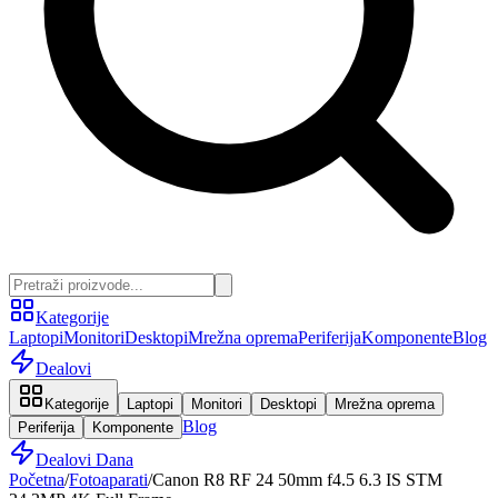
Kategorije
Laptopi
Monitori
Desktopi
Mrežna oprema
Periferija
Komponente
Blog
Dealovi
Kategorije
Laptopi
Monitori
Desktopi
Mrežna oprema
Blog
Periferija
Komponente
Dealovi Dana
Početna
/
Fotoaparati
/
Canon R8 RF 24 50mm f4.5 6.3 IS STM