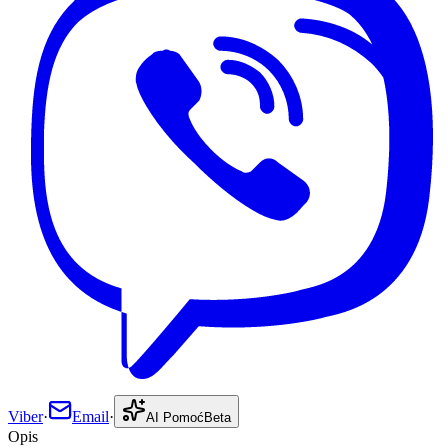
Viber
·
Email
·
AI Pomoć
Beta
Opis