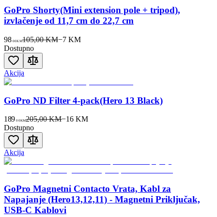
GoPro Shorty(Mini extension pole + tripod),
izvlačenje od 11,7 cm do 22,7 cm
98
105,00 KM
−
7
KM
00
KM
Dostupno
Akcija
GoPro ND Filter 4-pack(Hero 13 Black)
189
205,00 KM
−
16
KM
00
KM
Dostupno
Akcija
GoPro Magnetni Contacto Vrata, Kabl za
Napajanje (Hero13,12,11) - Magnetni Priključak,
USB-C Kablovi