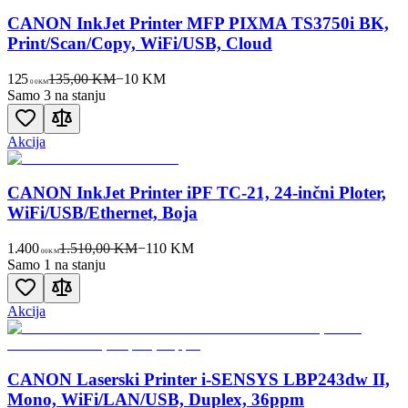
CANON InkJet Printer MFP PIXMA TS3750i BK,
Print/Scan/Copy, WiFi/USB, Cloud
125
135,00 KM
−
10
KM
00
KM
Samo 3 na stanju
Akcija
CANON InkJet Printer iPF TC-21, 24-inčni Ploter,
WiFi/USB/Ethernet, Boja
1.400
1.510,00 KM
−
110
KM
00
KM
Samo 1 na stanju
Akcija
CANON Laserski Printer i-SENSYS LBP243dw II,
Mono, WiFi/LAN/USB, Duplex, 36ppm