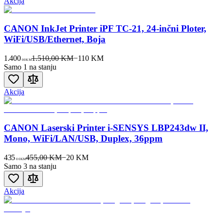
Akcija
CANON InkJet Printer iPF TC-21, 24-inčni Ploter,
WiFi/USB/Ethernet, Boja
1.400
1.510,00 KM
−
110
KM
00
KM
Samo 1 na stanju
Akcija
CANON Laserski Printer i-SENSYS LBP243dw II,
Mono, WiFi/LAN/USB, Duplex, 36ppm
435
455,00 KM
−
20
KM
00
KM
Samo 3 na stanju
Akcija