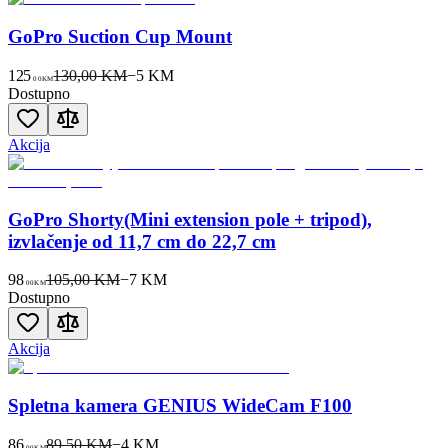
GoPro Suction Cup Mount
125
130,00 KM
−
5
KM
00
KM
Dostupno
Akcija
GoPro Shorty(Mini extension pole + tripod),
izvlačenje od 11,7 cm do 22,7 cm
98
105,00 KM
−
7
KM
00
KM
Dostupno
Akcija
Spletna kamera GENIUS WideCam F100
86
89,50 KM
−
4
KM
00
KM