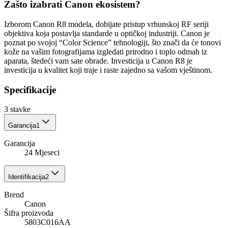
Zašto izabrati Canon ekosistem?
Izborom Canon R8 modela, dobijate pristup vrhunskoj RF seriji
objektiva koja postavlja standarde u optičkoj industriji. Canon je
poznat po svojoj “Color Science” tehnologiji, što znači da će tonovi
kože na vašim fotografijama izgledati prirodno i toplo odmah iz
aparata, štedeći vam sate obrade. Investicija u Canon R8 je
investicija u kvalitet koji traje i raste zajedno sa vašom vještinom.
Specifikacije
3
stavke
Garancija
1
Garancija
24 Mjeseci
Identifikacija
2
Brend
Canon
Šifra proizvoda
5803C016AA