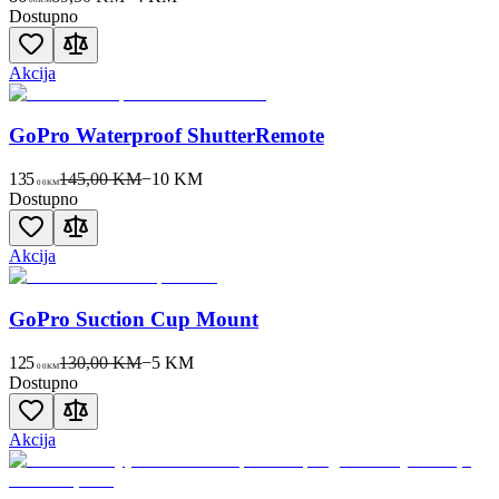
Dostupno
Akcija
GoPro Waterproof ShutterRemote
135
145,00 KM
−
10
KM
00
KM
Dostupno
Akcija
GoPro Suction Cup Mount
125
130,00 KM
−
5
KM
00
KM
Dostupno
Akcija