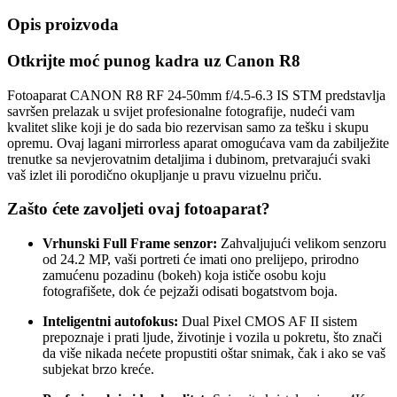
Opis proizvoda
Otkrijte moć punog kadra uz Canon R8
Fotoaparat CANON R8 RF 24-50mm f/4.5-6.3 IS STM predstavlja
savršen prelazak u svijet profesionalne fotografije, nudeći vam
kvalitet slike koji je do sada bio rezervisan samo za tešku i skupu
opremu. Ovaj lagani mirrorless aparat omogućava vam da zabilježite
trenutke sa nevjerovatnim detaljima i dubinom, pretvarajući svaki
vaš izlet ili porodično okupljanje u pravu vizuelnu priču.
Zašto ćete zavoljeti ovaj fotoaparat?
Vrhunski Full Frame senzor:
Zahvaljujući velikom senzoru
od 24.2 MP, vaši portreti će imati ono prelijepo, prirodno
zamućenu pozadinu (bokeh) koja ističe osobu koju
fotografišete, dok će pejzaži odisati bogatstvom boja.
Inteligentni autofokus:
Dual Pixel CMOS AF II sistem
prepoznaje i prati ljude, životinje i vozila u pokretu, što znači
da više nikada nećete propustiti oštar snimak, čak i ako se vaš
subjekat brzo kreće.