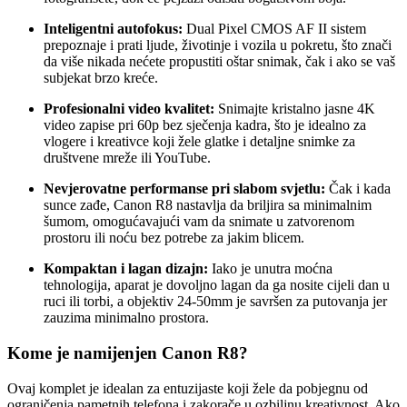
Inteligentni autofokus:
Dual Pixel CMOS AF II sistem
prepoznaje i prati ljude, životinje i vozila u pokretu, što znači
da više nikada nećete propustiti oštar snimak, čak i ako se vaš
subjekat brzo kreće.
Profesionalni video kvalitet:
Snimajte kristalno jasne 4K
video zapise pri 60p bez sječenja kadra, što je idealno za
vlogere i kreativce koji žele glatke i detaljne snimke za
društvene mreže ili YouTube.
Nevjerovatne performanse pri slabom svjetlu:
Čak i kada
sunce zađe, Canon R8 nastavlja da briljira sa minimalnim
šumom, omogućavajući vam da snimate u zatvorenom
prostoru ili noću bez potrebe za jakim blicem.
Kompaktan i lagan dizajn:
Iako je unutra moćna
tehnologija, aparat je dovoljno lagan da ga nosite cijeli dan u
ruci ili torbi, a objektiv 24-50mm je savršen za putovanja jer
zauzima minimalno prostora.
Kome je namijenjen Canon R8?
Ovaj komplet je idealan za entuzijaste koji žele da pobjegnu od
ograničenja pametnih telefona i zakorače u ozbiljnu kreativnost. Ako