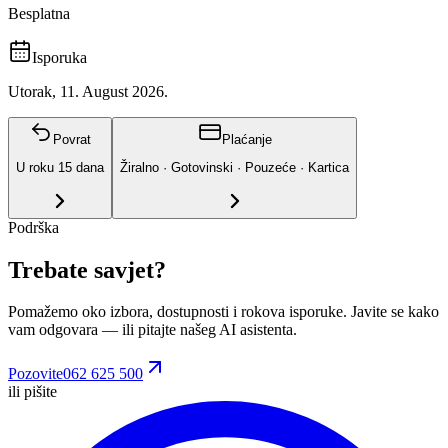
Besplatna
Isporuka
Utorak, 11. August 2026.
Povrat
Plaćanje
U roku
15
dana
Žiralno · Gotovinski · Pouzeće · Kartica
Podrška
Trebate savjet?
Pomažemo oko izbora, dostupnosti i rokova isporuke. Javite se kako
vam odgovara
— ili pitajte našeg AI asistenta.
Pozovite
062 625 500
ili pišite