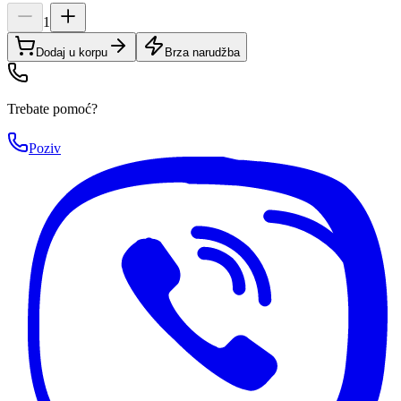
1
Dodaj u korpu
Brza narudžba
Trebate pomoć?
Poziv