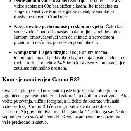
Profesionalni video kvalitet:
Snimajte kristalno jasne 4K
video zapise pri 60p bez sječenja kadra, što je idealno za
vlogere i kreativce koji žele glatke i detaljne snimke za
društvene mreže ili YouTube.
Nevjerovatne performanse pri slabom svjetlu:
Čak i kada
sunce zađe, Canon R8 nastavlja da briljira sa minimalnim
šumom, omogućavajući vam da snimate u zatvorenom
prostoru ili noću bez potrebe za jakim blicem.
Kompaktan i lagan dizajn:
Iako je unutra moćna
tehnologija, aparat je dovoljno lagan da ga nosite cijeli dan u
ruci ili torbi, a objektiv 24-50mm je savršen za putovanja jer
zauzima minimalno prostora.
Kome je namijenjen Canon R8?
Ovaj komplet je idealan za entuzijaste koji žele da pobjegnu od
ograničenja pametnih telefona i zakorače u ozbiljnu kreativnost. Ako
volite putovanja, uličnu fotografiju ili želite da kreirate vrhunski
video sadržaj, Canon R8 će vam pružiti alate da to radite sa
lakoćom. Njegov intuitivan meni i lagano kućište čine ga savršenim
saputnikom za svakodnevno bilježenje uspomena, bez obzira na
vaše prethodno iskustvo.