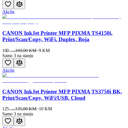
Akcija
CANON InkJet Printer MFP PIXMA TS4150i,
Print/Scan/Copy, WiFi, Duplex, Boja
160
169,00 KM
−
9
KM
00
KM
Samo 3 na stanju
Akcija
CANON InkJet Printer MFP PIXMA TS3750i BK,
Print/Scan/Copy, WiFi/USB, Cloud
125
135,00 KM
−
10
KM
00
KM
Samo 3 na stanju