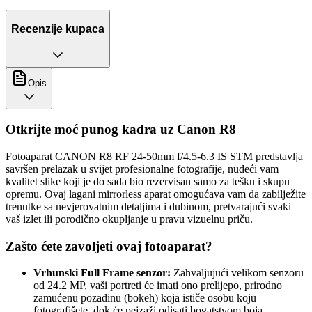
Recenzije kupaca
Opis
Otkrijte moć punog kadra uz Canon R8
Fotoaparat CANON R8 RF 24-50mm f/4.5-6.3 IS STM predstavlja
savršen prelazak u svijet profesionalne fotografije, nudeći vam
kvalitet slike koji je do sada bio rezervisan samo za tešku i skupu
opremu. Ovaj lagani mirrorless aparat omogućava vam da zabilježite
trenutke sa nevjerovatnim detaljima i dubinom, pretvarajući svaki
vaš izlet ili porodično okupljanje u pravu vizuelnu priču.
Zašto ćete zavoljeti ovaj fotoaparat?
Vrhunski Full Frame senzor:
Zahvaljujući velikom senzoru
od 24.2 MP, vaši portreti će imati ono prelijepo, prirodno
zamućenu pozadinu (bokeh) koja ističe osobu koju
fotografišete, dok će pejzaži odisati bogatstvom boja.