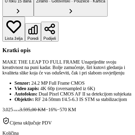
U roku
15
dana
Žiralno · Gotovinski · Pouzeće · Kartica
Lista želja
Poredi
Podijeli
Kratki opis
MAKE THE LEAP TO FULL FRAME Unaprijedite svoju
kreativnost na puni kadar. Bolje zamućenje, širi kutovi gledanja i
kvaliteta slike koja će vas oduševiti, čak i pri slabom osvjetljenju
Senzor:
24.2 MP Full Frame CMOS
Video zapis:
4K 60p (oversampled iz 6K)
Autofokus:
Dual Pixel CMOS AF II sa detekcijom subjekata
Objektiv:
RF 24-50mm f/4.5-6.3 IS STM sa stabilizacijom
3.025
3.595,00 KM
−
16
%
−
570
KM
00
KM
Cijena uključuje PDV
Količina