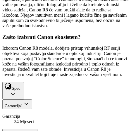
volite putovanja, uličnu fotografiju ili želite da kreirate vrhunski
video sadržaj, Canon R8 će vam pružiti alate da to radite sa
lakoćom. Njegov intuitivan meni i lagano kućište čine ga savršenim
saputnikom za svakodnevno bilježenje uspomena, bez obzira na
vaše prethodno iskustvo.
Zašto izabrati Canon ekosistem?
Izborom Canon R8 modela, dobijate pristup vrhunskoj RF seriji
objektiva koja postavlja standarde u optičkoj industriji. Canon je
poznat po svojoj “Color Science” tehnologiji, što znači da će tonovi
kože na vašim fotografijama izgledati prirodno i toplo odmah iz
aparata, štedeći vam sate obrade. Investicija u Canon R8 je
investicija u kvalitet koji traje i raste zajedno sa vašom vještinom.
Spec.
Garancija
1
Garancija
24 Mjeseci