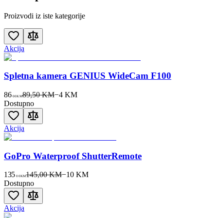
Proizvodi iz iste kategorije
Akcija
Spletna kamera GENIUS WideCam F100
86
89,50 KM
−
4
KM
00
KM
Dostupno
Akcija
GoPro Waterproof ShutterRemote
135
145,00 KM
−
10
KM
00
KM
Dostupno
Akcija