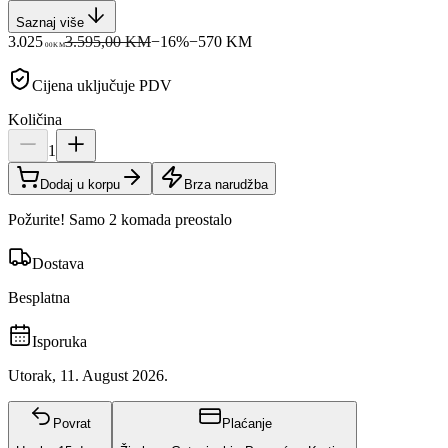
Saznaj više
3.025
3.595,00 KM
−
16
%
−
570
KM
00
KM
Cijena uključuje PDV
Količina
1
Dodaj u korpu
Brza narudžba
Požurite! Samo 2 komada preostalo
Dostava
Besplatna
Isporuka
Utorak, 11. August 2026.
Povrat
Plaćanje