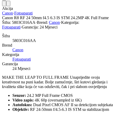
Akcija
Canon
·
Fotoaparati
Canon R8 RF 24 50mm f4.5 6.3 IS STM 24.2MP 4K Full Frame
Šifra:
5803C016AA
·
Brend:
Canon
·
Kategorija:
Fotoaparati
·
Garancija:
24 Mjeseci
Šifra
5803C016AA
Brend
Canon
Kategorija
Fotoaparati
Garancija
24 Mjeseci
MAKE THE LEAP TO FULL FRAME Unaprijedite svoju
kreativnost na puni kadar. Bolje zamućenje, širi kutovi gledanja i
kvaliteta slike koja će vas oduševiti, čak i pri slabom osvjetljenju
Senzor:
24.2 MP Full Frame CMOS
Video zapis:
4K 60p (oversampled iz 6K)
Autofokus:
Dual Pixel CMOS AF II sa detekcijom subjekata
Objektiv:
RF 24-50mm f/4.5-6.3 IS STM sa stabilizacijom