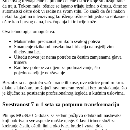
Srce ovog uređaja čine napredne čelične oštrice koje su dizajnirane
da traju. Tokom rada, oštrice se lagano trljaju jedna o drugu, čime se
automatski oštre dok vi radite na svom stilu. To znači da će i nakon
nekoliko godina intenzivnog korištenja oštrice biti jednako efikasne i
oštre kao i prvog dana, bez čupanja ili iritacije kože.
Ova tehnologija omogućava:
Maksimalnu preciznost prilikom svakog poteza
Smanjenje rizika od posekotina i iritacija na osjetljivim
dijelovima lica
Uštedu novca jer nema potrebe za čestim zamjenama glava
trimera
Rad bez potrebe za uljem za podmazivanje, što
pojednostavljuje održavanje
Bez obzira na gustoću vaše brade ili kose, ove oštrice prodiru kroz
dlaku s lakoćom, pružajući ravnomeran rezultat bez preskakanja, što
je ključno za postizanje profesionalnog izgleda u kućnim uslovima.
Svestranost 7-u-1 seta za potpunu transformaciju
Philips MG393015 dolazi sa sedam pažljivo odabranih nastavaka
koji pokrivaju sve aspekte muške njege. Glavni trimer služi za
kreiranje čistih, oštrih linija oko ivica brade i vrata, dok