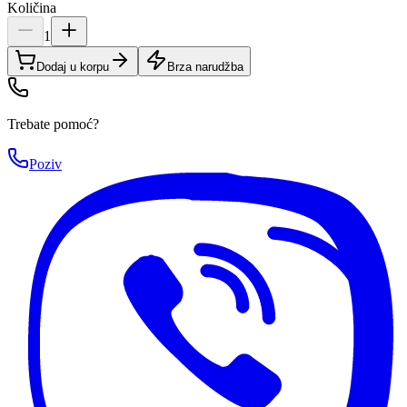
Količina
1
Dodaj u korpu
Brza narudžba
Trebate pomoć?
Poziv