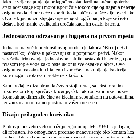
Iako je vrijeme punjenja prilagođeno standardima kućne upotrebe,
stabilnost snage koju motor isporučuje tokom cijelog trajanja baterije
osigurava da trimer neće usporiti kada naiđe na gušće dijelove dlake.
Ovo je ključno za izbjegavanje neugodnog čupanja koje se često
dešava kod manje kvalitetnih uređaja kada im oslabi baterija.
Jednostavno održavanje i higijena na prvom mjestu
Jedna od najvećih prednosti ovog modela je lakoća čišćenja. Svi
nastavci koji dolaze u pakovanju su u potpunosti perivi. Nakon
završetka trimovanja, jednostavno skinite nastavak i isperite ga pod
mlazom tople vode kako biste uklonili sve ostatke dlačica. Ovo
osigurava maksimalnu higijenu i sprječava nakupljanje bakterija
koje mogu uzrokovati probleme s kožom.
Sam uređaj je dizajniran da čvrsto stoji u ruci, sa teksturiranim
rukohvatom koji sprečava klizanje, čak i ako su vam ruke mokre.
Kompaktne dimenzije čine ga idealnim saputnikom na putovanjima,
jer zauzima minimalno prostora u vašem neseseru.
Dizajn prilagođen korisniku
Philips je posvetio veliku pažnju ergonomiji. MG393015 je lagan,
ali robustan, što omogućava precizno manevrisanje oko kontura lica
i vilice. Tihi rad motora čini proces njege diskretnim i ugodnim, dok