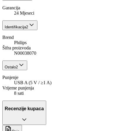
Garancija
24 Mjeseci
Identifikacija
2
Brend
Philips
Šifra proizvoda
N00038070
Ostalo
2
Punjenje
USB A (5 V / ≥1 A)
Vrijeme punjenja
8 sati
Recenzije kupaca