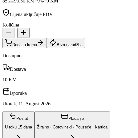
85
93,50 KM
−
9
%
−
9
KM
00
KM
Cijena uključuje PDV
Količina
1
Dodaj u korpu
Brza narudžba
Dostupno
Dostava
10 KM
Isporuka
Utorak, 11. August 2026.
Povrat
Plaćanje
U roku
15
dana
Žiralno · Gotovinski · Pouzeće · Kartica