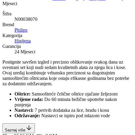
Mjeseci
Šifra
N00038070
Brend
Philips
Kategorija
Higijena
Garancija
24 Mjeseci
Postignite savršen izgled i precizno oblikovanje svakog dana uz
svestrani set koji nudi sedam kvalitetnih alata za njegu lica i kose.
Ovaj uređaj kombinuje vrhunsku preciznost sa dugotrajnim
samooštrećim oštricama koje ostaju efikasne godinama bez potrebe
za dodatnim održavanjem.
Oštrice:
Samooštreće čelične oštrice ojačane željezom
Vrijeme rada:
Do 60 minuta bežične upotrebe nakon
punjenja
Nastavci:
7 perivih dodataka za lice, bradu i kosu
Održavanje:
Nastavci se ispiru pod mlazom vode
Saznaj više