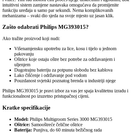
intuitivni sistem zamjene nastavaka omogućava da promijenite
funkciju uređaja u samo par sekundi. Nema komplikovanih
mehanizama – svaki dio sjeda na svoje mjesto uz jasan klik.
Zašto odabrati Philips MG393015?
Ako tražite proizvod koji nudi:
Višenamjensku upotrebu za lice, kosu i tijelo u jednom
pakovanju
Oštrice koje ostaju oštre bez potrebe za održavanjem i
uljenjem
Dugotrajnu bateriju za potpunu slobodu bez kablova
Lako čišćenje i održavanje pod vodom
Pouzdanost svjetski poznatog brenda u industriji njege
Philips MG393015 je pravi izbor za vas jer spaja kvalitetnu izradu i
funkcionalnost po izuzetno pristupačnoj cijeni.
Kratke specifikacije
Model:
Philips Multigroom Series 3000 MG393015
Oštrice:
Samooštreće čelične oštrice
Baterija:
Punjiva, do 60 minuta bežičnog rada