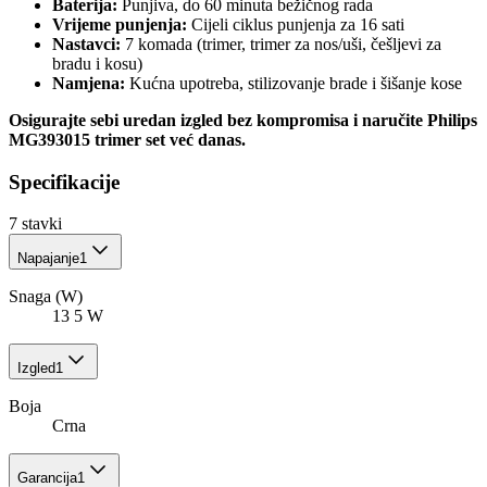
Baterija:
Punjiva, do 60 minuta bežičnog rada
Vrijeme punjenja:
Cijeli ciklus punjenja za 16 sati
Nastavci:
7 komada (trimer, trimer za nos/uši, češljevi za
bradu i kosu)
Namjena:
Kućna upotreba, stilizovanje brade i šišanje kose
Osigurajte sebi uredan izgled bez kompromisa i naručite Philips
MG393015 trimer set već danas.
Specifikacije
7
stavki
Napajanje
1
Snaga (W)
13 5 W
Izgled
1
Boja
Crna
Garancija
1