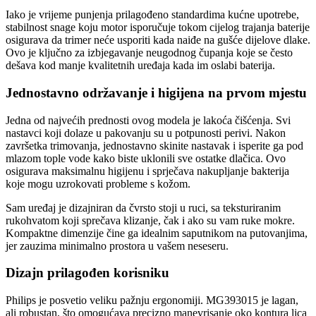
Iako je vrijeme punjenja prilagođeno standardima kućne upotrebe,
stabilnost snage koju motor isporučuje tokom cijelog trajanja baterije
osigurava da trimer neće usporiti kada naiđe na gušće dijelove dlake.
Ovo je ključno za izbjegavanje neugodnog čupanja koje se često
dešava kod manje kvalitetnih uređaja kada im oslabi baterija.
Jednostavno održavanje i higijena na prvom mjestu
Jedna od najvećih prednosti ovog modela je lakoća čišćenja. Svi
nastavci koji dolaze u pakovanju su u potpunosti perivi. Nakon
završetka trimovanja, jednostavno skinite nastavak i isperite ga pod
mlazom tople vode kako biste uklonili sve ostatke dlačica. Ovo
osigurava maksimalnu higijenu i sprječava nakupljanje bakterija
koje mogu uzrokovati probleme s kožom.
Sam uređaj je dizajniran da čvrsto stoji u ruci, sa teksturiranim
rukohvatom koji sprečava klizanje, čak i ako su vam ruke mokre.
Kompaktne dimenzije čine ga idealnim saputnikom na putovanjima,
jer zauzima minimalno prostora u vašem neseseru.
Dizajn prilagođen korisniku
Philips je posvetio veliku pažnju ergonomiji. MG393015 je lagan,
ali robustan, što omogućava precizno manevrisanje oko kontura lica