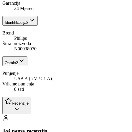
Garancija
24 Mjeseci
Identifikacija
2
Brend
Philips
Šifra proizvoda
N00038070
Ostalo
2
Punjenje
USB A (5 V / ≥1 A)
Vrijeme punjenja
8 sati
Recenzije
Još nema recenzija