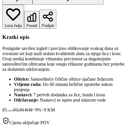
Lista želja
Poredi
Podijeli
Kratki opis
Postignite savršen izgled i precizno oblikovanje svakog dana uz
svestrani set koji nudi sedam kvalitetnih alata za njegu lica i kose.
Ovaj uređaj kombinuje vrhunsku preciznost sa dugotrajnim
samooštrećim oštricama koje ostaju efikasne godinama bez potrebe
za dodatnim održavanjem.
Oštrice:
Samooštreće čelične oštrice ojačane željezom
Vrijeme rada:
Do 60 minuta bežične upotrebe nakon
punjenja
Nastavci:
7 perivih dodataka za lice, bradu i kosu
Održavanje:
Nastavci se ispiru pod mlazom vode
85
93,50 KM
−
9
%
−
9
KM
00
KM
Cijena uključuje PDV