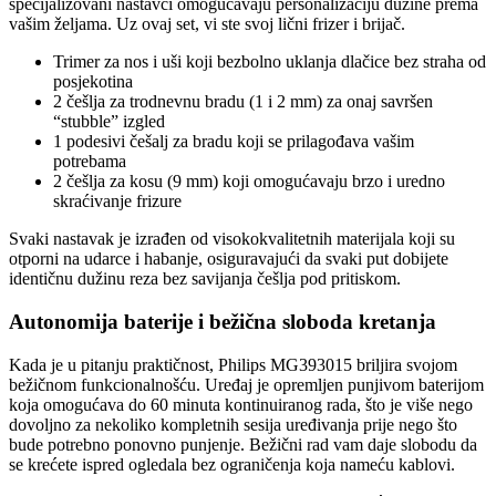
specijalizovani nastavci omogućavaju personalizaciju dužine prema
vašim željama. Uz ovaj set, vi ste svoj lični frizer i brijač.
Trimer za nos i uši koji bezbolno uklanja dlačice bez straha od
posjekotina
2 češlja za trodnevnu bradu (1 i 2 mm) za onaj savršen
“stubble” izgled
1 podesivi češalj za bradu koji se prilagođava vašim
potrebama
2 češlja za kosu (9 mm) koji omogućavaju brzo i uredno
skraćivanje frizure
Svaki nastavak je izrađen od visokokvalitetnih materijala koji su
otporni na udarce i habanje, osiguravajući da svaki put dobijete
identičnu dužinu reza bez savijanja češlja pod pritiskom.
Autonomija baterije i bežična sloboda kretanja
Kada je u pitanju praktičnost, Philips MG393015 briljira svojom
bežičnom funkcionalnošću. Uređaj je opremljen punjivom baterijom
koja omogućava do 60 minuta kontinuiranog rada, što je više nego
dovoljno za nekoliko kompletnih sesija uređivanja prije nego što
bude potrebno ponovno punjenje. Bežični rad vam daje slobodu da
se krećete ispred ogledala bez ograničenja koja nameću kablovi.