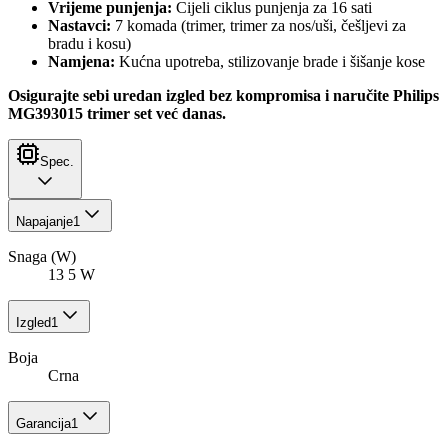
Vrijeme punjenja:
Cijeli ciklus punjenja za 16 sati
Nastavci:
7 komada (trimer, trimer za nos/uši, češljevi za
bradu i kosu)
Namjena:
Kućna upotreba, stilizovanje brade i šišanje kose
Osigurajte sebi uredan izgled bez kompromisa i naručite Philips
MG393015 trimer set već danas.
Spec.
Napajanje
1
Snaga (W)
13 5 W
Izgled
1
Boja
Crna
Garancija
1