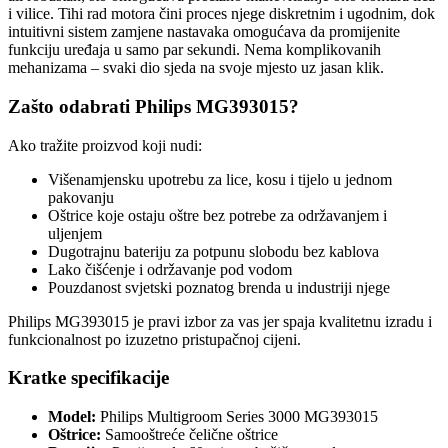
i vilice. Tihi rad motora čini proces njege diskretnim i ugodnim, dok
intuitivni sistem zamjene nastavaka omogućava da promijenite
funkciju uređaja u samo par sekundi. Nema komplikovanih
mehanizama – svaki dio sjeda na svoje mjesto uz jasan klik.
Zašto odabrati Philips MG393015?
Ako tražite proizvod koji nudi:
Višenamjensku upotrebu za lice, kosu i tijelo u jednom
pakovanju
Oštrice koje ostaju oštre bez potrebe za održavanjem i
uljenjem
Dugotrajnu bateriju za potpunu slobodu bez kablova
Lako čišćenje i održavanje pod vodom
Pouzdanost svjetski poznatog brenda u industriji njege
Philips MG393015 je pravi izbor za vas jer spaja kvalitetnu izradu i
funkcionalnost po izuzetno pristupačnoj cijeni.
Kratke specifikacije
Model:
Philips Multigroom Series 3000 MG393015
Oštrice:
Samooštreće čelične oštrice