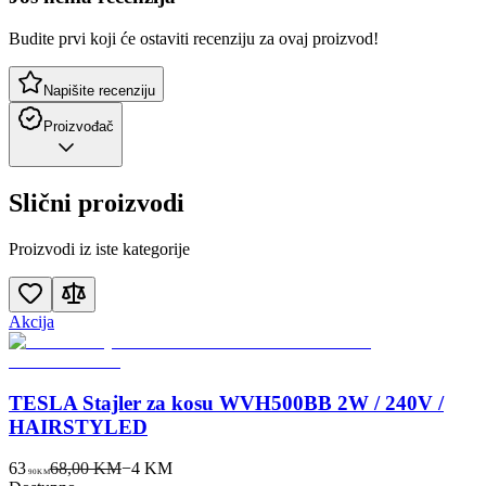
Budite prvi koji će ostaviti recenziju za ovaj proizvod!
Napišite recenziju
Proizvođač
Slični proizvodi
Proizvodi iz iste kategorije
Akcija
TESLA Stajler za kosu WVH500BB 2W / 240V /
HAIRSTYLED
63
68,00 KM
−
4
KM
90
KM