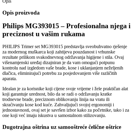
Opis
Opis proizvoda
Philips MG393015 – Profesionalna njega i
preciznost u vašim rukama
PHILIPS Trimer set MG393015 predstavlja sveobuhvatno rješenje
za modernog muškarca koji zahtijeva pouzdanost i vrhunske
rezultate prilikom svakodnevnog održavanja higijene i stila. Ovaj
višenamjenski uređaj dizajniran je da vam omogući potpunu
kontrolu nad izgledom vaše brade, kose i uklanjanjem neželjenih
dlačica, eliminirajući potrebu za posjedovanjem više različitih
aparata.
Idealan je za korisnike koji cijene svoje vrijeme i žele praktičan alat
koji garantuje urednost, bilo da se radi o održavanju kratke
trodnevne brade, preciznom oblikovanju linija na vratu ili
skraćivanju kose kod kuće. Zahvaljujući svojoj ergonomiji i
jednostavnosti, ovaj set je savršen izbor kako za početnike, tako i za
one koji već imaju iskustva u samostalnom stilizovanju.
Dugotrajna oštrina uz samooštreće čelične oštrice