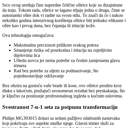
Srce ovog uređaja čine napredne čelične oštrice koje su dizajnirane
da traju. Tokom rada, oštrice se lagano trljaju jedna o drugu, čime se
automatski oštre dok vi radite na svom stilu. To znači da će i nakon
nekoliko godina intenzivnog korištenja oštrice biti jednako efikasne i
oštre kao i prvog dana, bez čupanja ili iritacije kože.
Ova tehnologija omogućava:
Maksimalnu preciznost prilikom svakog poteza
Smanjenje rizika od posekotina i iritacija na osjetljivim
dijelovima lica
Uštedu novca jer nema potrebe za čestim zamjenama glava
trimera
Rad bez potrebe za uljem za podmazivanje, što
pojednostavljuje održavanje
Bez obzira na gustoću vaše brade ili kose, ove oštrice prodiru kroz
dlaku s lakoćom, pružajući ravnomeran rezultat bez preskakanja, što
je ključno za postizanje profesionalnog izgleda u kućnim uslovima.
Svestranost 7-u-1 seta za potpunu transformaciju
Philips MG393015 dolazi sa sedam pažljivo odabranih nastavaka
koji pokrivaju sve aspekte muške njege. Glavni trimer služi za