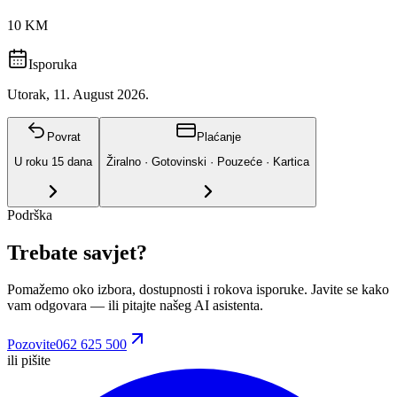
10 KM
Isporuka
Utorak, 11. August 2026.
Povrat
Plaćanje
U roku
15
dana
Žiralno · Gotovinski · Pouzeće · Kartica
Podrška
Trebate savjet?
Pomažemo oko izbora, dostupnosti i rokova isporuke. Javite se kako
vam odgovara
— ili pitajte našeg AI asistenta.
Pozovite
062 625 500
ili pišite