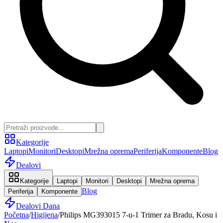
Kategorije
Laptopi
Monitori
Desktopi
Mrežna oprema
Periferija
Komponente
Blog
Dealovi
Kategorije
Laptopi
Monitori
Desktopi
Mrežna oprema
Blog
Periferija
Komponente
Dealovi Dana
Početna
/
Higijena
/
Philips MG393015 7-u-1 Trimer za Bradu, Kosu i