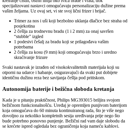
kreiranje čistih, oštrih linija oko ivica brade i vrata, dok
specijalizovani nastavci omogućavaju personalizaciju dužine prema
vašim željama. Uz ovaj set, vi ste svoj lični frizer i brijač.
Trimer za nos i uši koji bezbolno uklanja dlačice bez straha od
posjekotina
2 češlja za trodnevnu bradu (1 i 2 mm) za onaj savršen
“stubble” izgled
1 podesivi češalj za bradu koji se prilagođava vašim
potrebama
2 češlja za kosu (9 mm) koji omogućavaju brzo i uredno
skraćivanje frizure
Svaki nastavak je izrađen od visokokvalitetnih materijala koji su
otporni na udarce i habanje, osiguravajući da svaki put dobijete
identičnu dužinu reza bez savijanja češlja pod pritiskom.
Autonomija baterije i bežična sloboda kretanja
Kada je u pitanju praktičnost, Philips MG393015 briljira svojom
bežičnom funkcionalnošću. Uređaj je opremljen punjivom baterijom
koja omogućava do 60 minuta kontinuiranog rada, što je više nego
dovoljno za nekoliko kompletnih sesija uređivanja prije nego što
bude potrebno ponovno punjenje. Bežični rad vam daje slobodu da
se krećete ispred ogledala bez ograničenja koja nameću kablovi.