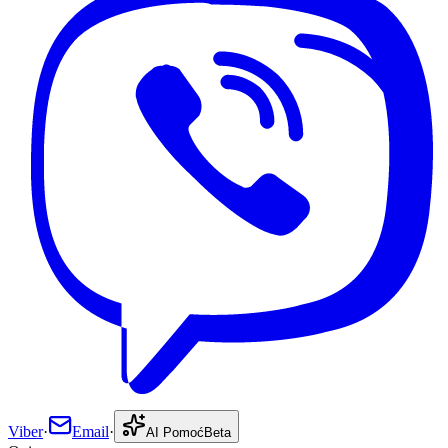
Viber
·
Email
·
AI Pomoć
Beta