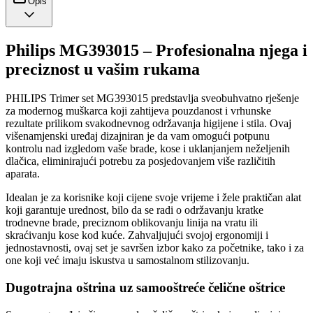
Opis
Philips MG393015 – Profesionalna njega i
preciznost u vašim rukama
PHILIPS Trimer set MG393015 predstavlja sveobuhvatno rješenje
za modernog muškarca koji zahtijeva pouzdanost i vrhunske
rezultate prilikom svakodnevnog održavanja higijene i stila. Ovaj
višenamjenski uređaj dizajniran je da vam omogući potpunu
kontrolu nad izgledom vaše brade, kose i uklanjanjem neželjenih
dlačica, eliminirajući potrebu za posjedovanjem više različitih
aparata.
Idealan je za korisnike koji cijene svoje vrijeme i žele praktičan alat
koji garantuje urednost, bilo da se radi o održavanju kratke
trodnevne brade, preciznom oblikovanju linija na vratu ili
skraćivanju kose kod kuće. Zahvaljujući svojoj ergonomiji i
jednostavnosti, ovaj set je savršen izbor kako za početnike, tako i za
one koji već imaju iskustva u samostalnom stilizovanju.
Dugotrajna oštrina uz samooštreće čelične oštrice