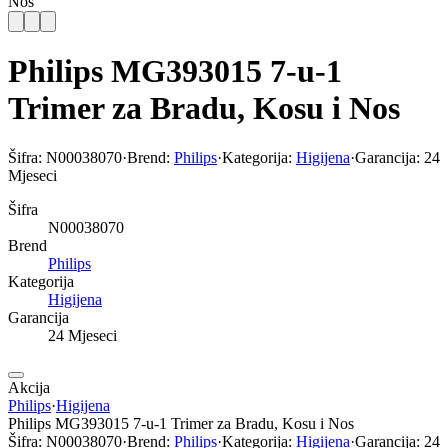
Nos
Philips MG393015 7-u-1
Trimer za Bradu, Kosu i Nos
Šifra:
N00038070
·
Brend:
Philips
·
Kategorija:
Higijena
·
Garancija:
24
Mjeseci
Šifra
N00038070
Brend
Philips
Kategorija
Higijena
Garancija
24 Mjeseci
Akcija
Philips
·
Higijena
Philips MG393015 7-u-1 Trimer za Bradu, Kosu i Nos
Šifra:
N00038070
·
Brend:
Philips
·
Kategorija:
Higijena
·
Garancija:
24