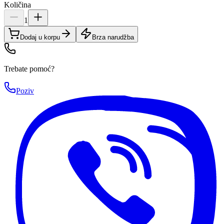
Količina
1
Dodaj u korpu
Brza narudžba
Trebate pomoć?
Poziv