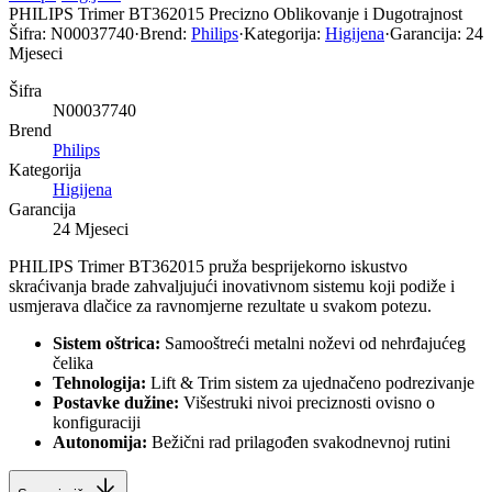
PHILIPS Trimer BT362015 Precizno Oblikovanje i Dugotrajnost
Šifra:
N00037740
·
Brend:
Philips
·
Kategorija:
Higijena
·
Garancija:
24
Mjeseci
Šifra
N00037740
Brend
Philips
Kategorija
Higijena
Garancija
24 Mjeseci
PHILIPS Trimer BT362015 pruža besprijekorno iskustvo
skraćivanja brade zahvaljujući inovativnom sistemu koji podiže i
usmjerava dlačice za ravnomjerne rezultate u svakom potezu.
Sistem oštrica:
Samooštreći metalni noževi od nehrđajućeg
čelika
Tehnologija:
Lift & Trim sistem za ujednačeno podrezivanje
Postavke dužine:
Višestruki nivoi preciznosti ovisno o
konfiguraciji
Autonomija:
Bežični rad prilagođen svakodnevnoj rutini