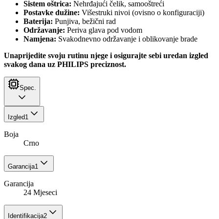
Sistem oštrica:
Nehrđajući čelik, samooštreći
Postavke dužine:
Višestruki nivoi (ovisno o konfiguraciji)
Baterija:
Punjiva, bežični rad
Održavanje:
Periva glava pod vodom
Namjena:
Svakodnevno održavanje i oblikovanje brade
Unaprijedite svoju rutinu njege i osigurajte sebi uredan izgled
svakog dana uz PHILIPS preciznost.
Spec.
Izgled
1
Boja
Crno
Garancija
1
Garancija
24 Mjeseci
Identifikacija
2