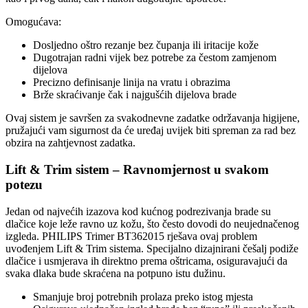
Omogućava:
Dosljedno oštro rezanje bez čupanja ili iritacije kože
Dugotrajan radni vijek bez potrebe za čestom zamjenom
dijelova
Precizno definisanje linija na vratu i obrazima
Brže skraćivanje čak i najgušćih dijelova brade
Ovaj sistem je savršen za svakodnevne zadatke održavanja higijene,
pružajući vam sigurnost da će uređaj uvijek biti spreman za rad bez
obzira na zahtjevnost zadatka.
Lift & Trim sistem – Ravnomjernost u svakom
potezu
Jedan od najvećih izazova kod kućnog podrezivanja brade su
dlačice koje leže ravno uz kožu, što često dovodi do neujednačenog
izgleda. PHILIPS Trimer BT362015 rješava ovaj problem
uvođenjem Lift & Trim sistema. Specijalno dizajnirani češalj podiže
dlačice i usmjerava ih direktno prema oštricama, osiguravajući da
svaka dlaka bude skraćena na potpuno istu dužinu.
Smanjuje broj potrebnih prolaza preko istog mjesta