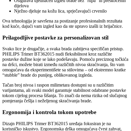
Osigurava ujednačen izgled brade bez “rupa” ili preskočenih
dijelova
Nježno djeluje na kožu lica, sprječavajući crvenilo
Ova tehnologija je savršena za postizanje profesionalnih rezultata
kod kuće, dajući vam izgled kao da ste upravo izašli iz brijačnice.
Prilagodljive postavke za personalizovan stil
Svako lice je drugačije, a svaka brada zahtijeva specifičan pristup.
PHILIPS Trimer BT362015 nudi fleksibilnost kroz različite
postavke dužine koje se lako podešavaju. Pomoću preciznog točkića
na dršci, možete birati između različitih nivoa skraćivanja, što vam
omogućava da eksperimentišete sa stilovima – od ekstremno kratke
“stubble” brade do punijeg, oblikovanog izgleda.
Tačan broj nivoa i raspon milimetara dostupni su u različitim
varijantama, ali svaki model garantuje stabilnost odabrane postavke
tokom cijelog procesa šišanja. To znači da nema rizika od slučajnog
pomjeranja češlja i neželjenog skraćivanja brade.
Ergonomija i kontrola tokom upotrebe
Dizajn PHILIPS Trimer BT362015 uređaja fokusiran je na
korisničko iskustvo. Ergonomska drška omogućava čvrst zahvat,