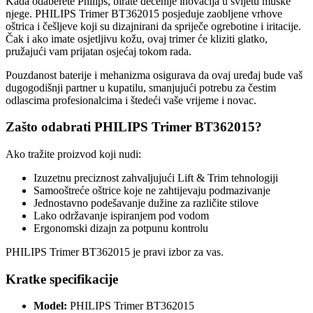
Kada odaberete Philips, birate decenije inovacija u svijetu muške
njege. PHILIPS Trimer BT362015 posjeduje zaobljene vrhove
oštrica i češljeve koji su dizajnirani da spriječe ogrebotine i iritacije.
Čak i ako imate osjetljivu kožu, ovaj trimer će kliziti glatko,
pružajući vam prijatan osjećaj tokom rada.
Pouzdanost baterije i mehanizma osigurava da ovaj uređaj bude vaš
dugogodišnji partner u kupatilu, smanjujući potrebu za čestim
odlascima profesionalcima i štedeći vaše vrijeme i novac.
Zašto odabrati PHILIPS Trimer BT362015?
Ako tražite proizvod koji nudi:
Izuzetnu preciznost zahvaljujući Lift & Trim tehnologiji
Samooštreće oštrice koje ne zahtijevaju podmazivanje
Jednostavno podešavanje dužine za različite stilove
Lako održavanje ispiranjem pod vodom
Ergonomski dizajn za potpunu kontrolu
PHILIPS Trimer BT362015 je pravi izbor za vas.
Kratke specifikacije
Model:
PHILIPS Trimer BT362015