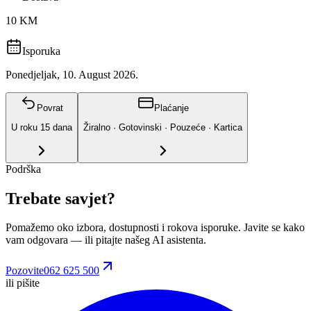
10 KM
Isporuka
Ponedjeljak, 10. August 2026.
Povrat
Plaćanje
U roku
15
dana
Žiralno · Gotovinski · Pouzeće · Kartica
Podrška
Trebate savjet?
Pomažemo oko izbora, dostupnosti i rokova isporuke. Javite se kako
vam odgovara
— ili pitajte našeg AI asistenta.
Pozovite
062 625 500
ili pišite