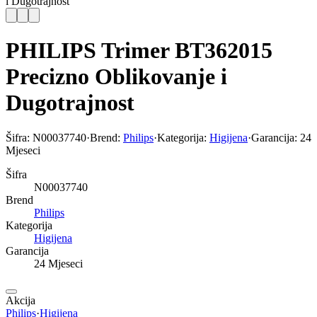
i Dugotrajnost
PHILIPS Trimer BT362015
Precizno Oblikovanje i
Dugotrajnost
Šifra:
N00037740
·
Brend:
Philips
·
Kategorija:
Higijena
·
Garancija:
24
Mjeseci
Šifra
N00037740
Brend
Philips
Kategorija
Higijena
Garancija
24 Mjeseci
Akcija
Philips
·
Higijena