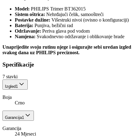
Model:
PHILIPS Trimer BT362015
Sistem oštrica:
Nehrđajući čelik, samooštreći
Postavke dužine:
Višestruki nivoi (ovisno o konfiguraciji)
Baterija:
Punjiva, bežični rad
Održavanje:
Periva glava pod vodom
Namjena:
Svakodnevno održavanje i oblikovanje brade
Unaprijedite svoju rutinu njege i osigurajte sebi uredan izgled
svakog dana uz PHILIPS preciznost.
Specifikacije
7
stavki
Izgled
1
Boja
Crno
Garancija
1
Garancija
24 Mjeseci