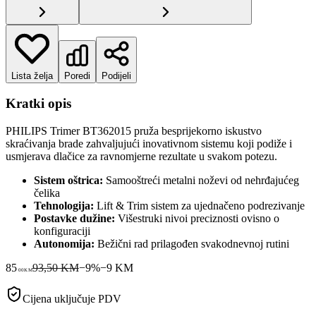
Lista želja
Poredi
Podijeli
Kratki opis
PHILIPS Trimer BT362015 pruža besprijekorno iskustvo
skraćivanja brade zahvaljujući inovativnom sistemu koji podiže i
usmjerava dlačice za ravnomjerne rezultate u svakom potezu.
Sistem oštrica:
Samooštreći metalni noževi od nehrđajućeg
čelika
Tehnologija:
Lift & Trim sistem za ujednačeno podrezivanje
Postavke dužine:
Višestruki nivoi preciznosti ovisno o
konfiguraciji
Autonomija:
Bežični rad prilagođen svakodnevnoj rutini
85
93,50 KM
−
9
%
−
9
KM
00
KM
Cijena uključuje PDV