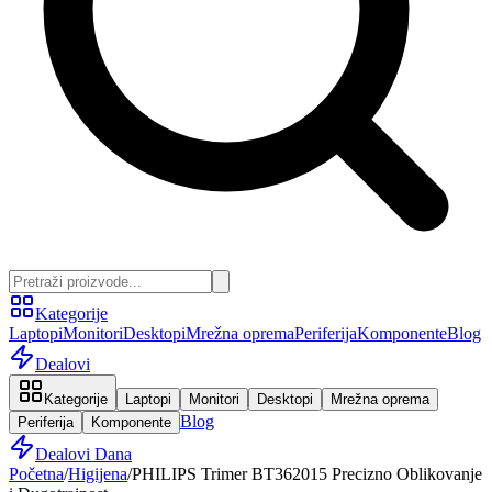
Kategorije
Laptopi
Monitori
Desktopi
Mrežna oprema
Periferija
Komponente
Blog
Dealovi
Kategorije
Laptopi
Monitori
Desktopi
Mrežna oprema
Blog
Periferija
Komponente
Dealovi Dana
Početna
/
Higijena
/
PHILIPS Trimer BT362015 Precizno Oblikovanje