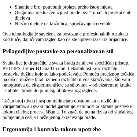
Smanjuje broj potrebnih prolaza preko istog mjesta
Osigurava ujednačen izgled brade bez “rupa” ili preskočenih
dijelova
Nježno djeluje na kožu lica, sprječavajući crvenilo
Ova tehnologija je savršena za postizanje profesionalnih rezultata
kod kuće, dajući vam izgled kao da ste upravo izašli iz brijačnice.
Prilagodljive postavke za personalizovan stil
Svako lice je drugačije, a svaka brada zahtijeva specifičan pristup.
PHILIPS Trimer BT362015 nudi fleksibilnost kroz različite
postavke dužine koje se lako podešavaju. Pomoću preciznog točkića
na dršci, možete birati između različitih nivoa skraćivanja, što vam
omogućava da eksperimentišete sa stilovima – od ekstremno kratke
“stubble” brade do punijeg, oblikovanog izgleda.
Tačan broj nivoa i raspon milimetara dostupni su u različitim
varijantama, ali svaki model garantuje stabilnost odabrane postavke
tokom cijelog procesa šišanja. To znači da nema rizika od slučajnog
pomjeranja češlja i neželjenog skraćivanja brade.
Ergonomija i kontrola tokom upotrebe