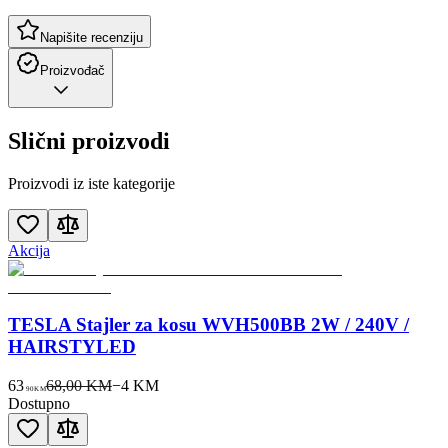
Napišite recenziju
Proizvođač
Slični proizvodi
Proizvodi iz iste kategorije
Akcija
TESLA Stajler za kosu WVH500BB 2W / 240V /
HAIRSTYLED
63
68,00 KM
−
4
KM
90
KM
Dostupno