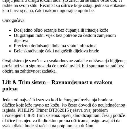
trljaju jedna o drugu tokom rada, što znači da se same oštre dok vi
radite na svom stilu. Rezultat su oštrice koje ostaju jednako efikasne
kao i prvog dana, čak i nakon dugotrajne upotrebe.
Omogućava:
Dosljedno oštro rezanje bez čupanja ili iritacije kože
Dugotrajan radni vijek bez potrebe za čestom zamjenom
dijelova
Precizno definisanje linija na vratu i obrazima
Brže skraćivanje čak i najgušćih dijelova brade
Ovaj sistem je savršen za svakodnevne zadatke održavanja higijene,
pružajući vam sigurnost da će uređaj uvijek biti spreman za rad bez
obzira na zahtjevnost zadatka.
Lift & Trim sistem – Ravnomjernost u svakom
potezu
Jedan od najvećih izazova kod kućnog podrezivanja brade su
dlačice koje leže ravno uz kožu, što često dovodi do neujednačenog
izgleda. PHILIPS Trimer BT362015 rješava ovaj problem
uvođenjem Lift & Trim sistema. Specijalno dizajnirani češalj podiže
dlačice i usmjerava ih direktno prema oštricama, osiguravajući da
svaka dlaka bude skraćena na potpuno istu dužinu.