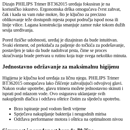
Dizajn PHILIPS Trimer BT362015 uređaja fokusiran je na
korisničko iskustvo. Ergonomska drška omogućava čvrst zahvat,
čak i kada su vam ruke mokre, što je ključno za precizno
oblikovanje teže dostupnih mjesta poput područja ispod nosa ili
linije vilice. Lagana konstrukcija smanjuje zamor ruke tokom dužih
sesija uređivanja.
Pored fizičke udobnosti, uređaj je dizajniran da bude intuitivan.
Svaki element, od prekidača za paljenje do točkića za podešavanje,
postavljen je tako da bude nadohvat prsta, čime se proces
skraćivanja brade pretvara u rutinu koja traje svega nekoliko minuta.
Jednostavno održavanje za maksimalnu higijenu
Higijena je ključna kod uređaja za ličnu njegu. PHILIPS Trimer
BT362015 omogućava lako čišćenje zahvaljujući odvojivoj glavi.
Nakon svake upotrebe, glavu trimera možete jednostavno skinuti i
isprati pod mlazom vode. Ovo osigurava uklanjanje svih
nakupljenih dlačica i održava oštrice čistim za sljedeću upotrebu.
Brzo ispiranje pod vodom štedi vrijeme
Sprječava nakupljanje bakterija i neugodnih mirisa
Održava performanse motora i oštrica na optimalnom nivou