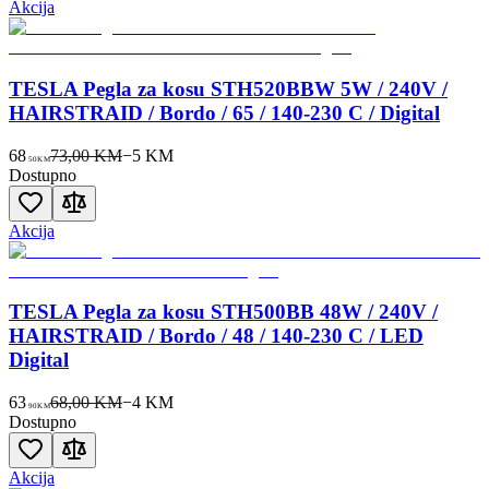
Akcija
TESLA Pegla za kosu STH520BBW 5W / 240V /
HAIRSTRAID / Bordo / 65 / 140-230 C / Digital
68
73,00 KM
−
5
KM
50
KM
Dostupno
Akcija
TESLA Pegla za kosu STH500BB 48W / 240V /
HAIRSTRAID / Bordo / 48 / 140-230 C / LED
Digital
63
68,00 KM
−
4
KM
90
KM
Dostupno
Akcija