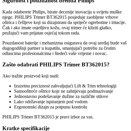
Sigurnost i pouzdanost brenda Philips
Kada odaberete Philips, birate decenije inovacija u svijetu muške
njege. PHILIPS Trimer BT362015 posjeduje zaobljene vrhove
oštrica i češljeve koji su dizajnirani da spriječe ogrebotine i iritacije.
Čak i ako imate osjetljivu kožu, ovaj trimer će kliziti glatko,
pružajući vam prijatan osjećaj tokom rada.
Pouzdanost baterije i mehanizma osigurava da ovaj uređaj bude vaš
dugogodišnji partner u kupatilu, smanjujući potrebu za čestim
odlascima profesionalcima i štedeći vaše vrijeme i novac.
Zašto odabrati PHILIPS Trimer BT362015?
Ako tražite proizvod koji nudi:
Izuzetnu preciznost zahvaljujući Lift & Trim tehnologiji
Samooštreće oštrice koje ne zahtijevaju podmazivanje
Jednostavno podešavanje dužine za različite stilove
Lako održavanje ispiranjem pod vodom
Ergonomski dizajn za potpunu kontrolu
PHILIPS Trimer BT362015 je pravi izbor za vas.
Kratke specifikacije