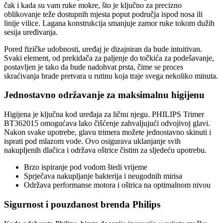
čak i kada su vam ruke mokre, što je ključno za precizno
oblikovanje teže dostupnih mjesta poput područja ispod nosa ili
linije vilice. Lagana konstrukcija smanjuje zamor ruke tokom dužih
sesija uređivanja.
Pored fizičke udobnosti, uređaj je dizajniran da bude intuitivan.
Svaki element, od prekidača za paljenje do točkića za podešavanje,
postavljen je tako da bude nadohvat prsta, čime se proces
skraćivanja brade pretvara u rutinu koja traje svega nekoliko minuta.
Jednostavno održavanje za maksimalnu higijenu
Higijena je ključna kod uređaja za ličnu njegu. PHILIPS Trimer
BT362015 omogućava lako čišćenje zahvaljujući odvojivoj glavi.
Nakon svake upotrebe, glavu trimera možete jednostavno skinuti i
isprati pod mlazom vode. Ovo osigurava uklanjanje svih
nakupljenih dlačica i održava oštrice čistim za sljedeću upotrebu.
Brzo ispiranje pod vodom štedi vrijeme
Sprječava nakupljanje bakterija i neugodnih mirisa
Održava performanse motora i oštrica na optimalnom nivou
Sigurnost i pouzdanost brenda Philips