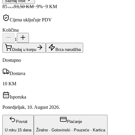
Saznaj više
85
93,50 KM
−
9
%
−
9
KM
00
KM
Cijena uključuje PDV
Količina
1
Dodaj u korpu
Brza narudžba
Dostupno
Dostava
10 KM
Isporuka
Ponedjeljak, 10. August 2026.
Povrat
Plaćanje
U roku
15
dana
Žiralno · Gotovinski · Pouzeće · Kartica