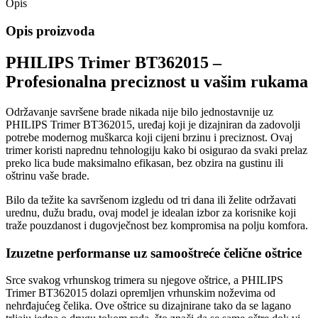
Opis
Opis proizvoda
PHILIPS Trimer BT362015 –
Profesionalna preciznost u vašim rukama
Održavanje savršene brade nikada nije bilo jednostavnije uz
PHILIPS Trimer BT362015, uređaj koji je dizajniran da zadovolji
potrebe modernog muškarca koji cijeni brzinu i preciznost. Ovaj
trimer koristi naprednu tehnologiju kako bi osigurao da svaki prelaz
preko lica bude maksimalno efikasan, bez obzira na gustinu ili
oštrinu vaše brade.
Bilo da težite ka savršenom izgledu od tri dana ili želite održavati
urednu, dužu bradu, ovaj model je idealan izbor za korisnike koji
traže pouzdanost i dugovječnost bez kompromisa na polju komfora.
Izuzetne performanse uz samooštreće čelične oštrice
Srce svakog vrhunskog trimera su njegove oštrice, a PHILIPS
Trimer BT362015 dolazi opremljen vrhunskim noževima od
nehrđajućeg čelika. Ove oštrice su dizajnirane tako da se lagano