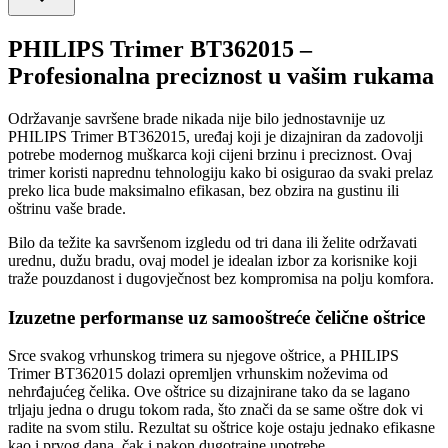
PHILIPS Trimer BT362015 –
Profesionalna preciznost u vašim rukama
Održavanje savršene brade nikada nije bilo jednostavnije uz
PHILIPS Trimer BT362015, uređaj koji je dizajniran da zadovolji
potrebe modernog muškarca koji cijeni brzinu i preciznost. Ovaj
trimer koristi naprednu tehnologiju kako bi osigurao da svaki prelaz
preko lica bude maksimalno efikasan, bez obzira na gustinu ili
oštrinu vaše brade.
Bilo da težite ka savršenom izgledu od tri dana ili želite održavati
urednu, dužu bradu, ovaj model je idealan izbor za korisnike koji
traže pouzdanost i dugovječnost bez kompromisa na polju komfora.
Izuzetne performanse uz samooštreće čelične oštrice
Srce svakog vrhunskog trimera su njegove oštrice, a PHILIPS
Trimer BT362015 dolazi opremljen vrhunskim noževima od
nehrđajućeg čelika. Ove oštrice su dizajnirane tako da se lagano
trljaju jedna o drugu tokom rada, što znači da se same oštre dok vi
radite na svom stilu. Rezultat su oštrice koje ostaju jednako efikasne
kao i prvog dana, čak i nakon dugotrajne upotrebe.