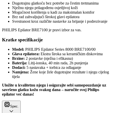
Dugotrajnu glatkoću bez potrebe za čestim tretmanima
Nježnu njegu prilagođenu osjetljivoj koži
Mogućnost korištenja u kadi za maksimalan komfor
Brz rad zahvaljujući širokoj glavi epilatora
Svestranost kroz različite nastavke za brijanje i podrezivanje
PHILIPS Epilator BRE7100 je pravi izbor za vas.
Kratke specifikacije
Model:
PHILIPS Epilator Series 8000 BRE7100/00
Glava epilatora:
Ekstra široka sa keramičkim diskovima
Brzine:
2 postavke (nježna i efikasna)
Baterija:
Litij-ionska, 40 min rada, 2h punjenja
Dodaci:
5 nastavaka + torbica za odlaganje
Namjena:
Žene koje žele dugotrajne rezultate i njegu cijelog
tijela
Uložite u kvalitetnu njegu i osigurajte sebi samopouzdanje uz
savršeno glatku kožu svakog dana – naručite svoj Philips
epilator već danas!
Spec.