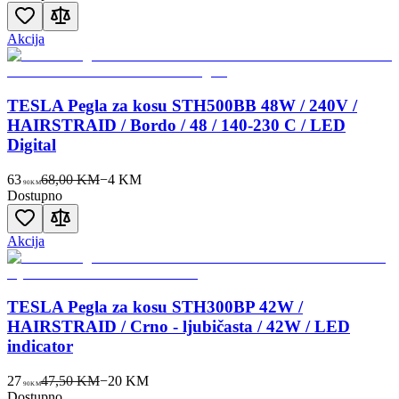
Akcija
TESLA Pegla za kosu STH500BB 48W / 240V /
HAIRSTRAID / Bordo / 48 / 140-230 C / LED
Digital
63
68,00 KM
−
4
KM
90
KM
Dostupno
Akcija
TESLA Pegla za kosu STH300BP 42W /
HAIRSTRAID / Crno - ljubičasta / 42W / LED
indicator
27
47,50 KM
−
20
KM
90
KM
Dostupno