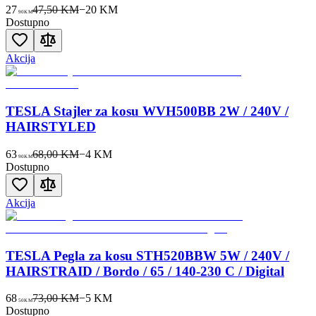
27
47,50 KM
−
20
KM
90
KM
Dostupno
Akcija
TESLA Stajler za kosu WVH500BB 2W / 240V /
HAIRSTYLED
63
68,00 KM
−
4
KM
90
KM
Dostupno
Akcija
TESLA Pegla za kosu STH520BBW 5W / 240V /
HAIRSTRAID / Bordo / 65 / 140-230 C / Digital
68
73,00 KM
−
5
KM
50
KM
Dostupno