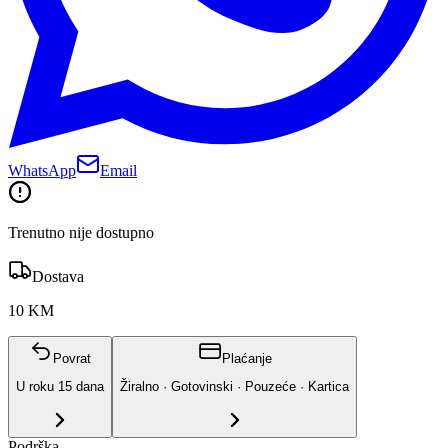
WhatsApp
Email
Trenutno nije dostupno
Dostava
10 KM
Povrat
Plaćanje
U roku
15
dana
Žiralno · Gotovinski · Pouzeće · Kartica
Podrška