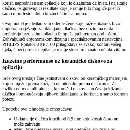
koristi napredni sistem epilacije koji je dizajniran da hvata i najsitnije
dlačice, osiguravajući rezultate koje je ranije bilo moguće postići
samo u profesionalnim kozmetičkim salonima.
Ovaj model je idealan za moderne žene koje traže efikasno, brzo i
dugotrajno rješenje za uklanjanje dlačica, bez obzira na to da li
preferiraju brzu suhu epilaciju ili opuštajući tretman pod tušem.
Zahvaljujući ergonomskom dizajnu i specijalizovanim nastavcima,
PHILIPS Epilator BRE7100 prilagođava se svakoj konturi vašeg
tijela, čineći proces depilacije manje stresnim i znatno učinkovitijim.
Izuzetne performanse uz keramičke diskove za
epilaciju
Srce ovog uređaja čine jedinstveni diskovi od keramičkog materijala
koji su nježni prema koži, ali nemilosrdni prema dlačicama. Za
razliku od metalnih pinceta, keramički diskovi sprečavaju klizanje
dlačica i omogućavaju njihovo uklanjanje iz korijena u samo jednom
potezu.
Upotreba ove tehnologije omogućava:
Uklanjanje dlačica kraćih od 0,5 mm koje vosak često ne
može zahvatiti
Manji broj prelazaka preko istog područja, što značajno