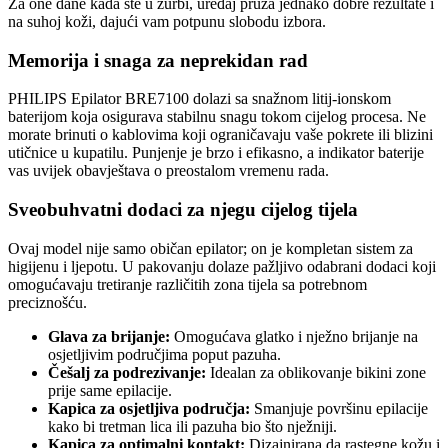
Za one dane kada ste u žurbi, uređaj pruža jednako dobre rezultate i
na suhoj koži, dajući vam potpunu slobodu izbora.
Memorija i snaga za neprekidan rad
PHILIPS Epilator BRE7100 dolazi sa snažnom litij-ionskom
baterijom koja osigurava stabilnu snagu tokom cijelog procesa. Ne
morate brinuti o kablovima koji ograničavaju vaše pokrete ili blizini
utičnice u kupatilu. Punjenje je brzo i efikasno, a indikator baterije
vas uvijek obavještava o preostalom vremenu rada.
Sveobuhvatni dodaci za njegu cijelog tijela
Ovaj model nije samo običan epilator; on je kompletan sistem za
higijenu i ljepotu. U pakovanju dolaze pažljivo odabrani dodaci koji
omogućavaju tretiranje različitih zona tijela sa potrebnom
preciznošću.
Glava za brijanje:
Omogućava glatko i nježno brijanje na
osjetljivim područjima poput pazuha.
Češalj za podrezivanje:
Idealan za oblikovanje bikini zone
prije same epilacije.
Kapica za osjetljiva područja:
Smanjuje površinu epilacije
kako bi tretman lica ili pazuha bio što nježniji.
Kapica za optimalni kontakt:
Dizajnirana da rastegne kožu i