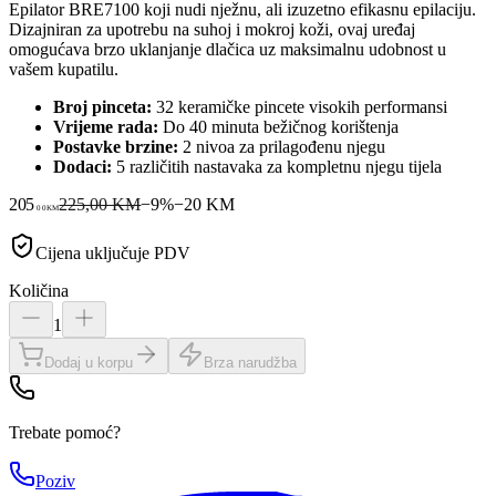
Epilator BRE7100 koji nudi nježnu, ali izuzetno efikasnu epilaciju.
Dizajniran za upotrebu na suhoj i mokroj koži, ovaj uređaj
omogućava brzo uklanjanje dlačica uz maksimalnu udobnost u
vašem kupatilu.
Broj pinceta:
32 keramičke pincete visokih performansi
Vrijeme rada:
Do 40 minuta bežičnog korištenja
Postavke brzine:
2 nivoa za prilagođenu njegu
Dodaci:
5 različitih nastavaka za kompletnu njegu tijela
205
225,00 KM
−
9
%
−
20
KM
00
KM
Cijena uključuje PDV
Količina
1
Dodaj u korpu
Brza narudžba
Trebate pomoć?
Poziv