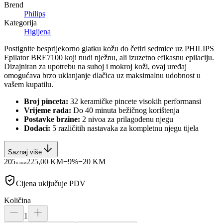
Brend
Philips
Kategorija
Higijena
Postignite besprijekorno glatku kožu do četiri sedmice uz PHILIPS
Epilator BRE7100 koji nudi nježnu, ali izuzetno efikasnu epilaciju.
Dizajniran za upotrebu na suhoj i mokroj koži, ovaj uređaj
omogućava brzo uklanjanje dlačica uz maksimalnu udobnost u
vašem kupatilu.
Broj pinceta:
32 keramičke pincete visokih performansi
Vrijeme rada:
Do 40 minuta bežičnog korištenja
Postavke brzine:
2 nivoa za prilagođenu njegu
Dodaci:
5 različitih nastavaka za kompletnu njegu tijela
Saznaj više
205
225,00 KM
−
9
%
−
20
KM
00
KM
Cijena uključuje PDV
Količina
1