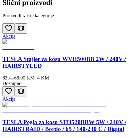
Slični proizvodi
Proizvodi iz iste kategorije
Akcija
TESLA Stajler za kosu WVH500BB 2W / 240V /
HAIRSTYLED
63
68,00 KM
−
4
KM
90
KM
Dostupno
Akcija
TESLA Pegla za kosu STH520BBW 5W / 240V /
HAIRSTRAID / Bordo / 65 / 140-230 C / Digital