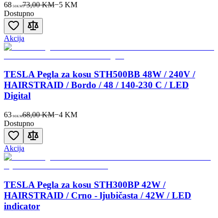
68
73,00 KM
−
5
KM
50
KM
Dostupno
Akcija
TESLA Pegla za kosu STH500BB 48W / 240V /
HAIRSTRAID / Bordo / 48 / 140-230 C / LED
Digital
63
68,00 KM
−
4
KM
90
KM
Dostupno
Akcija
TESLA Pegla za kosu STH300BP 42W /
HAIRSTRAID / Crno - ljubičasta / 42W / LED
indicator