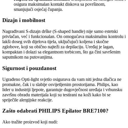
osigura maksimalan kontakt diskova sa površinom,
smanjujući osjećaj čupanja.
Dizajn i mobilnost
Nagrađivani S-dizajn drške (S-shaped handle) nije samo estetski
privlačan, već i funkcionalan. On omogućava maksimalnu kontrolu i
lakši doseg svih dijelova tijela, uključujući koljena i skočne
zglobove, koji su obično najteži za depilaciju. Uređaj je lagan,
kompaktan i dolazi sa elegantnom torbicom, što ga čini savršenim
saputnikom na putovanjima.
Sigurnost i pouzdanost
Ugrađeno Opti-light svjetlo osigurava da vam niti jedna dlačica ne
promakne, čak i u slabije osvijetljenim prostorijama. Philips, kao
lider u industriji ljepote, garantuje dugovječnost uređaja i vrhunsku
završnu obradu materijala koji su testirani na koži kako bi se
spriječile alergijske reakcije.
Zašto odabrati PHILIPS Epilator BRE7100?
Ako tražite proizvod koji nudi: