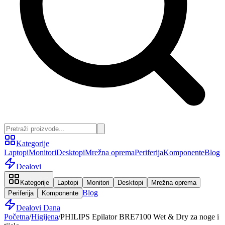
Kategorije
Laptopi
Monitori
Desktopi
Mrežna oprema
Periferija
Komponente
Blog
Dealovi
Kategorije
Laptopi
Monitori
Desktopi
Mrežna oprema
Blog
Periferija
Komponente
Dealovi Dana
Početna
/
Higijena
/
PHILIPS Epilator BRE7100 Wet & Dry za noge i