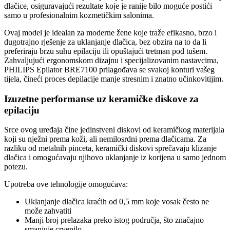
dlačice, osiguravajući rezultate koje je ranije bilo moguće postići
samo u profesionalnim kozmetičkim salonima.
Ovaj model je idealan za moderne žene koje traže efikasno, brzo i
dugotrajno rješenje za uklanjanje dlačica, bez obzira na to da li
preferiraju brzu suhu epilaciju ili opuštajući tretman pod tušem.
Zahvaljujući ergonomskom dizajnu i specijalizovanim nastavcima,
PHILIPS Epilator BRE7100 prilagođava se svakoj konturi vašeg
tijela, čineći proces depilacije manje stresnim i znatno učinkovitijim.
Izuzetne performanse uz keramičke diskove za
epilaciju
Srce ovog uređaja čine jedinstveni diskovi od keramičkog materijala
koji su nježni prema koži, ali nemilosrdni prema dlačicama. Za
razliku od metalnih pinceta, keramički diskovi sprečavaju klizanje
dlačica i omogućavaju njihovo uklanjanje iz korijena u samo jednom
potezu.
Upotreba ove tehnologije omogućava:
Uklanjanje dlačica kraćih od 0,5 mm koje vosak često ne
može zahvatiti
Manji broj prelazaka preko istog područja, što značajno
smanjuje crvenilo