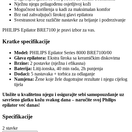
Nježnu njegu prilagođenu osjetljivoj koži
Mogućnost korištenja u kadi za maksimalan komfor
Brz rad zahvaljujući širokoj glavi epilatora
Svestranost kroz različite nastavke za brijanje i podrezivanje
PHILIPS Epilator BRE7100 je pravi izbor za vas.
Kratke specifikacije
Model:
PHILIPS Epilator Series 8000 BRE7100/00
Glava epilatora:
Ekstra široka sa keramičkim diskovima
Brzine:
2 postavke (nježna i efikasna)
Baterija:
Litij-ionska, 40 min rada, 2h punjenja
Dodaci:
5 nastavaka + torbica za odlaganje
Namjena:
Žene koje žele dugotrajne rezultate i njegu cijelog
tijela
Uložite u kvalitetnu njegu i osigurajte sebi samopouzdanje uz
savršeno glatku kožu svakog dana – naručite svoj Philips
epilator već danas!
Specifikacije
2
stavke