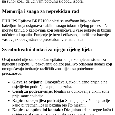
na suhoj koži, dajući vam potpunu slobodu izbora.
Memorija i snaga za neprekidan rad
PHILIPS Epilator BRE7100 dolazi sa snažnom litij-ionskom
baterijom koja osigurava stabilnu snagu tokom cijelog procesa. Ne
morate brinuti o kablovima koji ograničavaju vaše pokrete ili blizini
utičnice u kupatilu. Punjenje je brzo i efikasno, a indikator baterije
vas uvijek obavještava o preostalom vremenu rada.
Sveobuhvatni dodaci za njegu cijelog tijela
Ovaj model nije samo običan epilator; on je kompletan sistem za
higijenu i ljepotu. U pakovanju dolaze pažljivo odabrani dodaci koji
omogućavaju tretiranje različitih zona tijela sa potrebnom
preciznošću.
Glava za brijanje:
Omogućava glatko i nježno brijanje na
osjetljivim područjima poput pazuha.
Češalj za podrezivanje:
Idealan za oblikovanje bikini zone
prije same epilacije.
Kapica za osjetljiva područja:
Smanjuje površinu epilacije
kako bi tretman lica ili pazuha bio što nježniji.
Kapica za optimalni kontakt:
Dizajnirana da rastegne kožu i
osigura maksimalan kontakt diskova sa površinom,