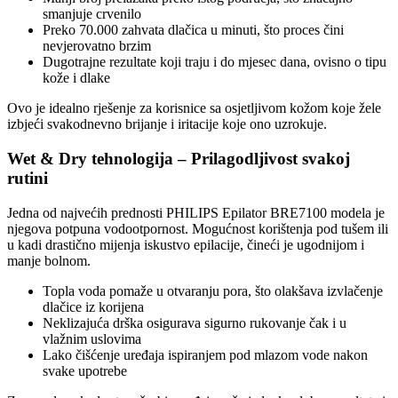
smanjuje crvenilo
Preko 70.000 zahvata dlačica u minuti, što proces čini
nevjerovatno brzim
Dugotrajne rezultate koji traju i do mjesec dana, ovisno o tipu
kože i dlake
Ovo je idealno rješenje za korisnice sa osjetljivom kožom koje žele
izbjeći svakodnevno brijanje i iritacije koje ono uzrokuje.
Wet & Dry tehnologija – Prilagodljivost svakoj
rutini
Jedna od najvećih prednosti PHILIPS Epilator BRE7100 modela je
njegova potpuna vodootpornost. Mogućnost korištenja pod tušem ili
u kadi drastično mijenja iskustvo epilacije, čineći je ugodnijom i
manje bolnom.
Topla voda pomaže u otvaranju pora, što olakšava izvlačenje
dlačice iz korijena
Neklizajuća drška osigurava sigurno rukovanje čak i u
vlažnim uslovima
Lako čišćenje uređaja ispiranjem pod mlazom vode nakon
svake upotrebe