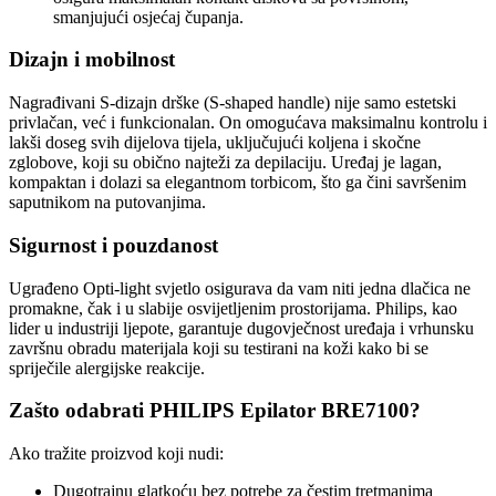
smanjujući osjećaj čupanja.
Dizajn i mobilnost
Nagrađivani S-dizajn drške (S-shaped handle) nije samo estetski
privlačan, već i funkcionalan. On omogućava maksimalnu kontrolu i
lakši doseg svih dijelova tijela, uključujući koljena i skočne
zglobove, koji su obično najteži za depilaciju. Uređaj je lagan,
kompaktan i dolazi sa elegantnom torbicom, što ga čini savršenim
saputnikom na putovanjima.
Sigurnost i pouzdanost
Ugrađeno Opti-light svjetlo osigurava da vam niti jedna dlačica ne
promakne, čak i u slabije osvijetljenim prostorijama. Philips, kao
lider u industriji ljepote, garantuje dugovječnost uređaja i vrhunsku
završnu obradu materijala koji su testirani na koži kako bi se
spriječile alergijske reakcije.
Zašto odabrati PHILIPS Epilator BRE7100?
Ako tražite proizvod koji nudi:
Dugotrajnu glatkoću bez potrebe za čestim tretmanima