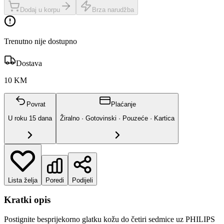
Dodaj u korpu
Brza narudžba
Trenutno nije dostupno
Dostava
10 KM
Povrat
Plaćanje
U roku
15
dana
Žiralno · Gotovinski · Pouzeće · Kartica
Lista želja
Poredi
Podijeli
Kratki opis
Postignite besprijekorno glatku kožu do četiri sedmice uz PHILIPS