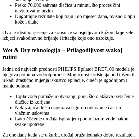
Preko 70.000 zahvata dlačica u minuti, što proces čini
nevjerovatno brzim
Dugotrajne rezultate koji traju i do mjesec dana, ovisno o tipu
kože i dlake
Ovo je idealno rješenje za korisnice sa osjetljivom kožom koje žele
izbjeći svakodnevno brijanje i iritacije koje ono uzrokuje.
Wet & Dry tehnologija – Prilagodljivost svakoj
rutini
Jedna od najvećih prednosti PHILIPS Epilator BRE7100 modela je
njegova potpuna vodootpornost. Mogućnost korištenja pod tušem ili
u kadi drastično mijenja iskustvo epilacije, čineći je ugodnijom i
manje bolnom.
Topla voda pomaže u otvaranju pora, što olakšava izvlačenje
dlačice iz korijena
Neklizajuća drška osigurava sigurno rukovanje čak i u
vlažnim uslovima
Lako čišćenje uređaja ispiranjem pod mlazom vode nakon
svake upotrebe
Za one dane kada ste u žurbi, uređaj pruža jednako dobre rezultate i