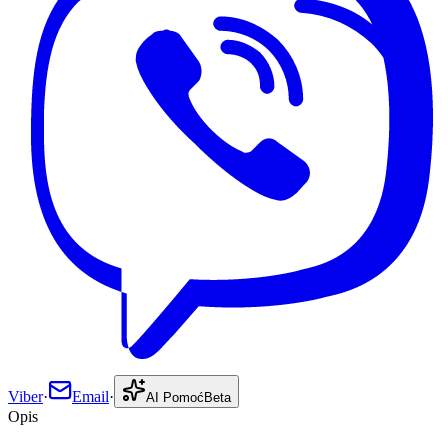
Viber
·
Email
·
AI Pomoć
Beta
Opis