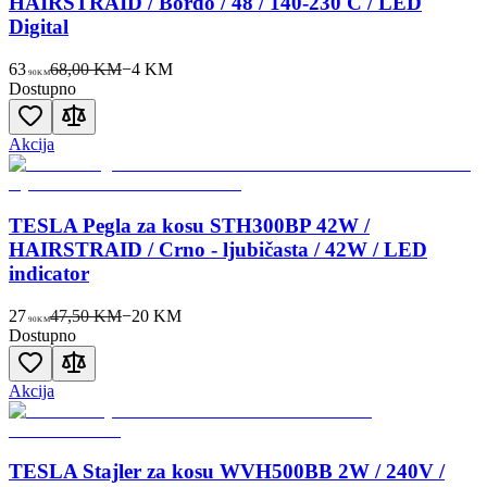
HAIRSTRAID / Bordo / 48 / 140-230 C / LED
Digital
63
68,00 KM
−
4
KM
90
KM
Dostupno
Akcija
TESLA Pegla za kosu STH300BP 42W /
HAIRSTRAID / Crno - ljubičasta / 42W / LED
indicator
27
47,50 KM
−
20
KM
90
KM
Dostupno
Akcija
TESLA Stajler za kosu WVH500BB 2W / 240V /