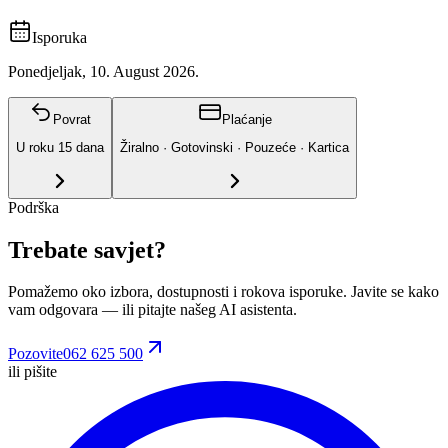
Isporuka
Ponedjeljak, 10. August 2026.
Povrat
Plaćanje
U roku
15
dana
Žiralno · Gotovinski · Pouzeće · Kartica
Podrška
Trebate savjet?
Pomažemo oko izbora, dostupnosti i rokova isporuke. Javite se kako
vam odgovara
— ili pitajte našeg AI asistenta.
Pozovite
062 625 500
ili pišite