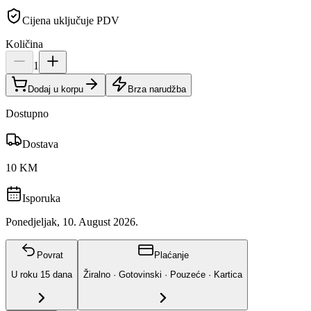
Cijena uključuje PDV
Količina
1
Dodaj u korpu
Brza narudžba
Dostupno
Dostava
10 KM
Isporuka
Ponedjeljak, 10. August 2026.
Povrat
Plaćanje
U roku
15
dana
Žiralno · Gotovinski · Pouzeće · Kartica