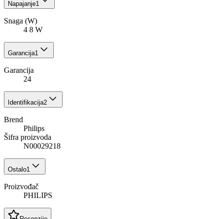
Napajanje
1
Snaga (W)
4 8 W
Garancija
1
Garancija
24
Identifikacija
2
Brend
Philips
Šifra proizvoda
N00029218
Ostalo
1
Proizvođač
PHILIPS
Recenzije