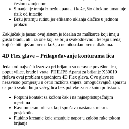
čestom zamjenom
Smanjenje trenja između aparata i kože, što direktno umanjuje
rizik od iritacije
Bržu jutarnju rutinu jer efikasno uklanja dlačice u jednom
prolazu
Zaključak je jasan: ovaj sistem je idealan za muškarce koji imaju
gustu bradu, ali i za one koji se briju svakodnevno i trebaju uređaj
koji će biti nježan prema koži, a nemilosrdan prema dlakama.
4D Flex glave – Prilagođavanje konturama lica
Jedan od najvećih izazova pri brijanju su neravne površine lica,
poput vilice, brade i vrata. PHILIPS Aparat za brijanje X30010
rješava ovaj problem ugradnjom 4D Flex glava. Ove glave se
nezavisno pomjeraju u četiri različita smjera, omogućavajući aparatu
da prati svaku liniju vašeg lica bez potrebe za snažnim pritiskom.
Potpuni kontakt sa kožom čak i na najnepristupačnijim
mjestima
Ravnomjeran pritisak koji sprečava nastanak mikro-
posjekotina
Fluidno kretanje koje smanjuje napor u zglobu ruke tokom
brijanja