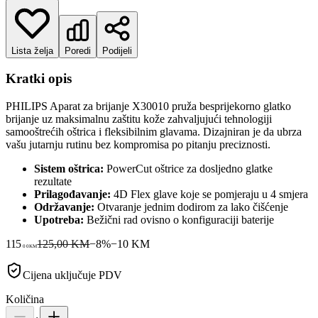
Lista želja
Poredi
Podijeli
Kratki opis
PHILIPS Aparat za brijanje X30010 pruža besprijekorno glatko
brijanje uz maksimalnu zaštitu kože zahvaljujući tehnologiji
samooštrećih oštrica i fleksibilnim glavama. Dizajniran je da ubrza
vašu jutarnju rutinu bez kompromisa po pitanju preciznosti.
Sistem oštrica:
PowerCut oštrice za dosljedno glatke
rezultate
Prilagođavanje:
4D Flex glave koje se pomjeraju u 4 smjera
Održavanje:
Otvaranje jednim dodirom za lako čišćenje
Upotreba:
Bežični rad ovisno o konfiguraciji baterije
115
125,00 KM
−
8
%
−
10
KM
00
KM
Cijena uključuje PDV
Količina