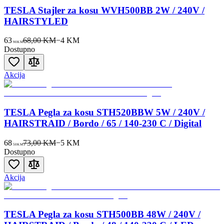
TESLA Stajler za kosu WVH500BB 2W / 240V /
HAIRSTYLED
63
68,00 KM
−
4
KM
90
KM
Dostupno
Akcija
TESLA Pegla za kosu STH520BBW 5W / 240V /
HAIRSTRAID / Bordo / 65 / 140-230 C / Digital
68
73,00 KM
−
5
KM
50
KM
Dostupno
Akcija
TESLA Pegla za kosu STH500BB 48W / 240V /