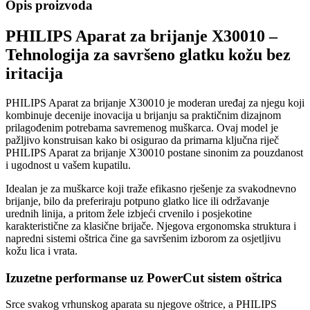
Opis proizvoda
PHILIPS Aparat za brijanje X30010 –
Tehnologija za savršeno glatku kožu bez
iritacija
PHILIPS Aparat za brijanje X30010 je moderan uređaj za njegu koji
kombinuje decenije inovacija u brijanju sa praktičnim dizajnom
prilagođenim potrebama savremenog muškarca. Ovaj model je
pažljivo konstruisan kako bi osigurao da primarna ključna riječ
PHILIPS Aparat za brijanje X30010 postane sinonim za pouzdanost
i ugodnost u vašem kupatilu.
Idealan je za muškarce koji traže efikasno rješenje za svakodnevno
brijanje, bilo da preferiraju potpuno glatko lice ili održavanje
urednih linija, a pritom žele izbjeći crvenilo i posjekotine
karakteristične za klasične brijače. Njegova ergonomska struktura i
napredni sistemi oštrica čine ga savršenim izborom za osjetljivu
kožu lica i vrata.
Izuzetne performanse uz PowerCut sistem oštrica
Srce svakog vrhunskog aparata su njegove oštrice, a PHILIPS