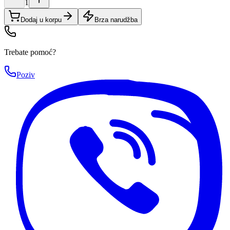
1
Dodaj u korpu
Brza narudžba
Trebate pomoć?
Poziv