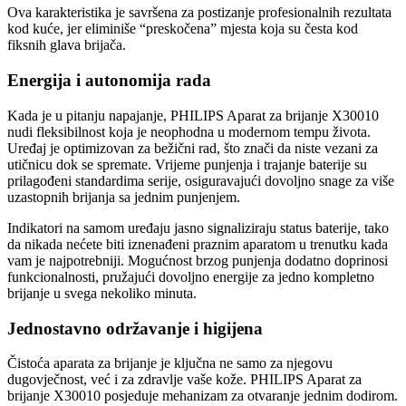
Ova karakteristika je savršena za postizanje profesionalnih rezultata
kod kuće, jer eliminiše “preskočena” mjesta koja su česta kod
fiksnih glava brijača.
Energija i autonomija rada
Kada je u pitanju napajanje, PHILIPS Aparat za brijanje X30010
nudi fleksibilnost koja je neophodna u modernom tempu života.
Uređaj je optimizovan za bežični rad, što znači da niste vezani za
utičnicu dok se spremate. Vrijeme punjenja i trajanje baterije su
prilagođeni standardima serije, osiguravajući dovoljno snage za više
uzastopnih brijanja sa jednim punjenjem.
Indikatori na samom uređaju jasno signaliziraju status baterije, tako
da nikada nećete biti iznenađeni praznim aparatom u trenutku kada
vam je najpotrebniji. Mogućnost brzog punjenja dodatno doprinosi
funkcionalnosti, pružajući dovoljno energije za jedno kompletno
brijanje u svega nekoliko minuta.
Jednostavno održavanje i higijena
Čistoća aparata za brijanje je ključna ne samo za njegovu
dugovječnost, već i za zdravlje vaše kože. PHILIPS Aparat za
brijanje X30010 posjeduje mehanizam za otvaranje jednim dodirom.