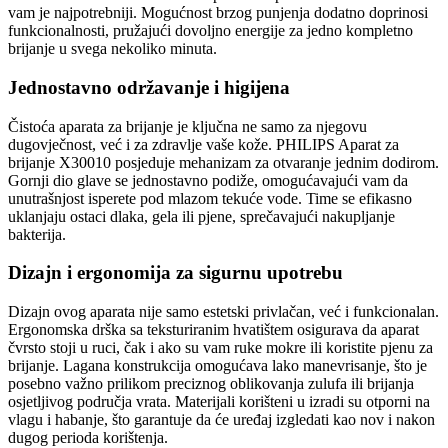
vam je najpotrebniji. Mogućnost brzog punjenja dodatno doprinosi
funkcionalnosti, pružajući dovoljno energije za jedno kompletno
brijanje u svega nekoliko minuta.
Jednostavno održavanje i higijena
Čistoća aparata za brijanje je ključna ne samo za njegovu
dugovječnost, već i za zdravlje vaše kože. PHILIPS Aparat za
brijanje X30010 posjeduje mehanizam za otvaranje jednim dodirom.
Gornji dio glave se jednostavno podiže, omogućavajući vam da
unutrašnjost isperete pod mlazom tekuće vode. Time se efikasno
uklanjaju ostaci dlaka, gela ili pjene, sprečavajući nakupljanje
bakterija.
Dizajn i ergonomija za sigurnu upotrebu
Dizajn ovog aparata nije samo estetski privlačan, već i funkcionalan.
Ergonomska drška sa teksturiranim hvatištem osigurava da aparat
čvrsto stoji u ruci, čak i ako su vam ruke mokre ili koristite pjenu za
brijanje. Lagana konstrukcija omogućava lako manevrisanje, što je
posebno važno prilikom preciznog oblikovanja zulufa ili brijanja
osjetljivog područja vrata. Materijali korišteni u izradi su otporni na
vlagu i habanje, što garantuje da će uređaj izgledati kao nov i nakon
dugog perioda korištenja.