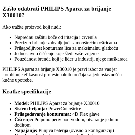
Zašto odabrati PHILIPS Aparat za brijanje
X30010?
Ako tražite proizvod koji nudi:
Naprednu zaštitu kože od iritacija i crvenila
Precizno brijanje zahvaljujući samooštrećim oštricama
Prilagodljivost konturama lica za maksimalnu glatkoću
Jednostavno čišćenje koje štedi vaše vrijeme
Pouzdanost brenda koji je lider u industriji njege muškaraca
PHILIPS Aparat za brijanje X30010 je pravi izbor za vas jer
kombinuje efikasnost profesionalnih uređaja sa jednostavnošću
kućne upotrebe.
Kratke specifikacije
Model:
PHILIPS Aparat za brijanje X30010
Sistem brijanja:
PowerCut oštrice
Prilagođavanje konturama:
4D Flex glave
Čišćenje:
Potpuno periv pod vodom, otvaranje jednim
dodirom
Napajanje:
Punjiva baterija (ovisno o konfiguraciji)