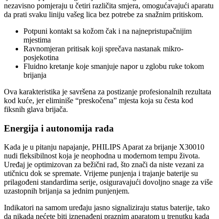
nezavisno pomjeraju u četiri različita smjera, omogućavajući aparatu
da prati svaku liniju vašeg lica bez potrebe za snažnim pritiskom.
Potpuni kontakt sa kožom čak i na najnepristupačnijim
mjestima
Ravnomjeran pritisak koji sprečava nastanak mikro-
posjekotina
Fluidno kretanje koje smanjuje napor u zglobu ruke tokom
brijanja
Ova karakteristika je savršena za postizanje profesionalnih rezultata
kod kuće, jer eliminiše “preskočena” mjesta koja su česta kod
fiksnih glava brijača.
Energija i autonomija rada
Kada je u pitanju napajanje, PHILIPS Aparat za brijanje X30010
nudi fleksibilnost koja je neophodna u modernom tempu života.
Uređaj je optimizovan za bežični rad, što znači da niste vezani za
utičnicu dok se spremate. Vrijeme punjenja i trajanje baterije su
prilagođeni standardima serije, osiguravajući dovoljno snage za više
uzastopnih brijanja sa jednim punjenjem.
Indikatori na samom uređaju jasno signaliziraju status baterije, tako
da nikada nećete biti iznenađeni praznim aparatom u trenutku kada