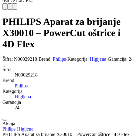
oštrice i 4D Fl...
PHILIPS Aparat za brijanje
X30010 – PowerCut oštrice i
4D Flex
Šifra:
N00029218
·
Brend:
Philips
·
Kategorija:
Higijena
·
Garancija:
24
Šifra
N00029218
Brend
Philips
Kategorija
Higijena
Garancija
24
Akcija
Philips
·
Higijena
PHILIPS Aparat za brijanje X30010 – PowerCut oštrice i 4D Flex