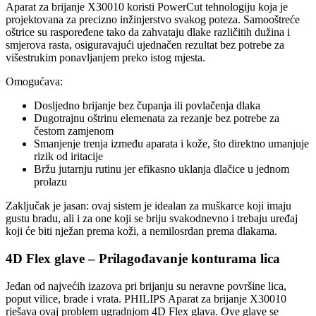
Aparat za brijanje X30010 koristi PowerCut tehnologiju koja je
projektovana za precizno inžinjerstvo svakog poteza. Samooštreće
oštrice su raspoređene tako da zahvataju dlake različitih dužina i
smjerova rasta, osiguravajući ujednačen rezultat bez potrebe za
višestrukim ponavljanjem preko istog mjesta.
Omogućava:
Dosljedno brijanje bez čupanja ili povlačenja dlaka
Dugotrajnu oštrinu elemenata za rezanje bez potrebe za
čestom zamjenom
Smanjenje trenja između aparata i kože, što direktno umanjuje
rizik od iritacije
Bržu jutarnju rutinu jer efikasno uklanja dlačice u jednom
prolazu
Zaključak je jasan: ovaj sistem je idealan za muškarce koji imaju
gustu bradu, ali i za one koji se briju svakodnevno i trebaju uređaj
koji će biti nježan prema koži, a nemilosrdan prema dlakama.
4D Flex glave – Prilagođavanje konturama lica
Jedan od najvećih izazova pri brijanju su neravne površine lica,
poput vilice, brade i vrata. PHILIPS Aparat za brijanje X30010
rješava ovaj problem ugradnjom 4D Flex glava. Ove glave se