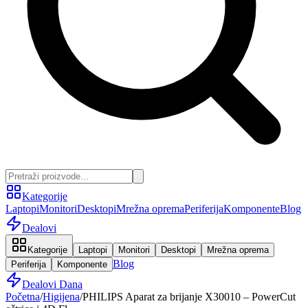
Kategorije
Laptopi
Monitori
Desktopi
Mrežna oprema
Periferija
Komponente
Blog
Dealovi
Kategorije
Laptopi
Monitori
Desktopi
Mrežna oprema
Blog
Periferija
Komponente
Dealovi Dana
Početna
/
Higijena
/
PHILIPS Aparat za brijanje X30010 – PowerCut