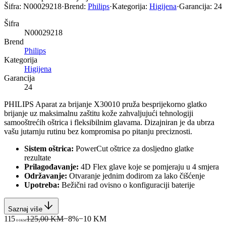
Šifra:
N00029218
·
Brend:
Philips
·
Kategorija:
Higijena
·
Garancija:
24
Šifra
N00029218
Brend
Philips
Kategorija
Higijena
Garancija
24
PHILIPS Aparat za brijanje X30010 pruža besprijekorno glatko
brijanje uz maksimalnu zaštitu kože zahvaljujući tehnologiji
samooštrećih oštrica i fleksibilnim glavama. Dizajniran je da ubrza
vašu jutarnju rutinu bez kompromisa po pitanju preciznosti.
Sistem oštrica:
PowerCut oštrice za dosljedno glatke
rezultate
Prilagođavanje:
4D Flex glave koje se pomjeraju u 4 smjera
Održavanje:
Otvaranje jednim dodirom za lako čišćenje
Upotreba:
Bežični rad ovisno o konfiguraciji baterije
Saznaj više
115
125,00 KM
−
8
%
−
10
KM
00
KM