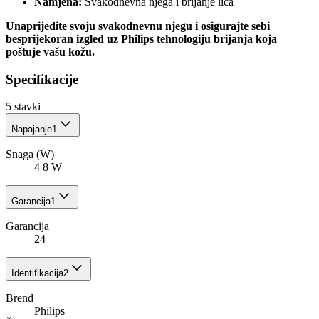
Namjena:
Svakodnevna njega i brijanje lica
Unaprijedite svoju svakodnevnu njegu i osigurajte sebi
besprijekoran izgled uz Philips tehnologiju brijanja koja
poštuje vašu kožu.
Specifikacije
5
stavki
Napajanje
1
Snaga (W)
4 8 W
Garancija
1
Garancija
24
Identifikacija
2
Brend
Philips