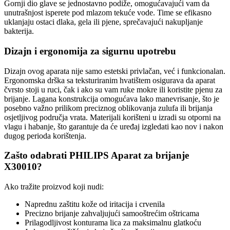
Gornji dio glave se jednostavno podiže, omogućavajući vam da
unutrašnjost isperete pod mlazom tekuće vode. Time se efikasno
uklanjaju ostaci dlaka, gela ili pjene, sprečavajući nakupljanje
bakterija.
Dizajn i ergonomija za sigurnu upotrebu
Dizajn ovog aparata nije samo estetski privlačan, već i funkcionalan.
Ergonomska drška sa teksturiranim hvatištem osigurava da aparat
čvrsto stoji u ruci, čak i ako su vam ruke mokre ili koristite pjenu za
brijanje. Lagana konstrukcija omogućava lako manevrisanje, što je
posebno važno prilikom preciznog oblikovanja zulufa ili brijanja
osjetljivog područja vrata. Materijali korišteni u izradi su otporni na
vlagu i habanje, što garantuje da će uređaj izgledati kao nov i nakon
dugog perioda korištenja.
Zašto odabrati PHILIPS Aparat za brijanje
X30010?
Ako tražite proizvod koji nudi:
Naprednu zaštitu kože od iritacija i crvenila
Precizno brijanje zahvaljujući samooštrećim oštricama
Prilagodljivost konturama lica za maksimalnu glatkoću