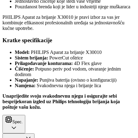
Jednostavno čišćenje koje štedi vaše vrijeme
Pouzdanost brenda koji je lider u industriji njege muškaraca
PHILIPS Aparat za brijanje X30010 je pravi izbor za vas jer
kombinuje efikasnost profesionalnih uređaja sa jednostavnošću
kućne upotrebe.
Kratke specifikacije
Model:
PHILIPS Aparat za brijanje X30010
Sistem brijanja:
PowerCut oštrice
Prilagođavanje konturama:
4D Flex glave
Čišćenje:
Potpuno periv pod vodom, otvaranje jednim
dodirom
Napajanje:
Punjiva baterija (ovisno o konfiguraciji)
Namjena:
Svakodnevna njega i brijanje lica
Unaprijedite svoju svakodnevnu njegu i osigurajte sebi
besprijekoran izgled uz Philips tehnologiju brijanja koja
poštuje vašu kožu.
Spec.