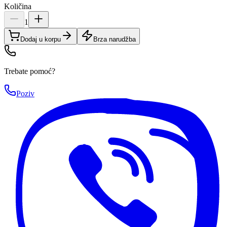
Količina
1
Dodaj u korpu
Brza narudžba
Trebate pomoć?
Poziv