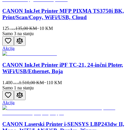
CANON InkJet Printer MFP PIXMA TS3750i BK,
Print/Scan/Copy, WiFi/USB, Cloud
125
135,00 KM
−
10
KM
00
KM
Samo 3 na stanju
Akcija
CANON InkJet Printer iPF TC-21, 24-inčni Ploter,
WiFi/USB/Ethernet, Boja
1.400
1.510,00 KM
−
110
KM
00
KM
Samo 1 na stanju
Akcija
CANON Laserski Printer i-SENSYS LBP243dw II,