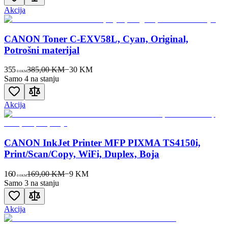
Akcija
CANON Toner C-EXV58L, Cyan, Original,
Potrošni materijal
355
385,00 KM
−
30
KM
00
KM
Samo 4 na stanju
Akcija
CANON InkJet Printer MFP PIXMA TS4150i,
Print/Scan/Copy, WiFi, Duplex, Boja
160
169,00 KM
−
9
KM
00
KM
Samo 3 na stanju
Akcija