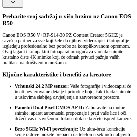
Prebacite svoj sadržaj u višu brzinu uz Canon EOS
R50
Canon EOS R50 V+RF-S14-30 PZ Content Creator 5GHZ je
savršen partner za sve koji žele da njihovi videozapisi i fotografije
izgledaju profesionalno bez potrebe za komplikovanom opremom.
Ovaj lagani i kompaktni fotoaparat omogućava vam da snimite
kristalno čiste 4K snimke koji će odmah privući pažnju vaših
pratilaca na društvenim mrežama.
Ključne karakteristike i benefiti za kreatore
Vrhunski 24.2 MP senzor:
Vaše fotografije i videozapisi će
imati nevjerovatne detalje i prirodne boje, čak i kada snimate
u uslovima slabijeg osvjetljenja u zatvorenom prostoru.
Pametni Dual Pixel CMOS AF II:
Zaboravite na mutne
snimke; aparat automatski prepoznaje i prati vaše lice i oči,
držeći vas u savršenom fokusu dok se krećete ispred kamere.
Brzo 5GHz Wi-Fi povezivanje:
Uz ultra-brzu konekciju,
svoje radove možete prebaciti na telefon u sekundi i objaviti