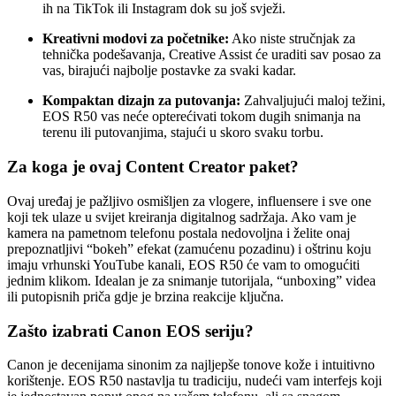
ih na TikTok ili Instagram dok su još svježi.
Kreativni modovi za početnike:
Ako niste stručnjak za
tehnička podešavanja, Creative Assist će uraditi sav posao za
vas, birajući najbolje postavke za svaki kadar.
Kompaktan dizajn za putovanja:
Zahvaljujući maloj težini,
EOS R50 vas neće opterećivati tokom dugih snimanja na
terenu ili putovanjima, stajući u skoro svaku torbu.
Za koga je ovaj Content Creator paket?
Ovaj uređaj je pažljivo osmišljen za vlogere, influensere i sve one
koji tek ulaze u svijet kreiranja digitalnog sadržaja. Ako vam je
kamera na pametnom telefonu postala nedovoljna i želite onaj
prepoznatljivi “bokeh” efekat (zamućenu pozadinu) i oštrinu koju
imaju vrhunski YouTube kanali, EOS R50 će vam to omogućiti
jednim klikom. Idealan je za snimanje tutorijala, “unboxing” videa
ili putopisnih priča gdje je brzina reakcije ključna.
Zašto izabrati Canon EOS seriju?
Canon je decenijama sinonim za najljepše tonove kože i intuitivno
korištenje. EOS R50 nastavlja tu tradiciju, nudeći vam interfejs koji