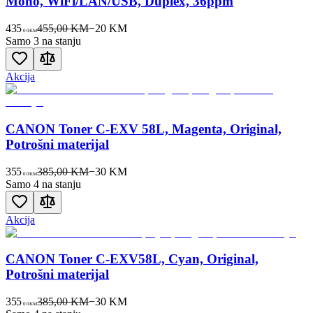
Mono, WiFi/LAN/USB, Duplex, 36ppm
435
455,00 KM
−
20
KM
00
KM
Samo 3 na stanju
Akcija
CANON Toner C-EXV 58L, Magenta, Original,
Potrošni materijal
355
385,00 KM
−
30
KM
00
KM
Samo 4 na stanju
Akcija
CANON Toner C-EXV58L, Cyan, Original,
Potrošni materijal
355
385,00 KM
−
30
KM
00
KM