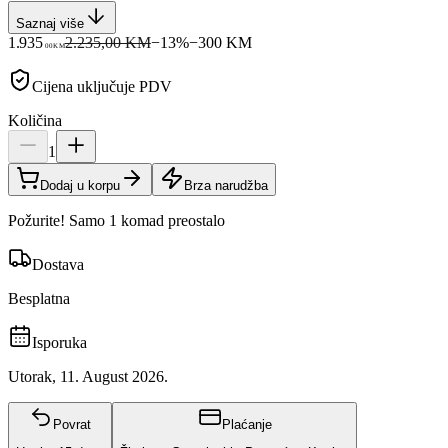
Saznaj više
1.935
2.235,00 KM
−
13
%
−
300
KM
00
KM
Cijena uključuje PDV
Količina
1
Dodaj u korpu
Brza narudžba
Požurite! Samo 1 komad preostalo
Dostava
Besplatna
Isporuka
Utorak, 11. August 2026.
Povrat
Plaćanje