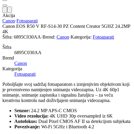
Akcija
Canon
·
Fotoaparati
Canon EOS R50 V RF-S14-30 PZ Content Creator 5GHZ 24.2MP
4K
Šifra:
6895C030AA
·
Brend:
Canon
·
Kategorija:
Fotoaparati
Šifra
6895C030AA
Brend
Canon
Kategorija
Fotoaparati
Poboljšajte svoj sadržaj fotoaparatom s izmjenjivim objektivom koji
je prvenstveno namijenjen snimanju videozapisa. Uz 4K 60p1
snimanje, snimanje zapisnika i signalnu žaruljicu – za veću
kreativnu kontrolu nad doživljajem snimanja videozapisa.
Senzor:
24.2 MP APS-C CMOS
Video rezolucija:
4K UHD 30p oversampled iz 6K
Autofokus:
Dual Pixel CMOS AF II sa detekcijom subjekata
Povezivanje:
Wi-Fi 5GHz i Bluetooth 4.2