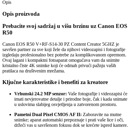
Opis
Opis proizvoda
Prebacite svoj sadržaj u višu brzinu uz Canon EOS
R50
Canon EOS R50 V+RF-S14-30 PZ Content Creator 5GHZ je
savršen partner za sve koji žele da njihovi videozapisi i fotografije
izgledaju profesionalno bez potrebe za komplikovanom opremom.
Ovaj lagani i kompaktni fotoaparat omogućava vam da snimite
kristalno čiste 4K snimke koji će odmah privući pažnju vaših
pratilaca na društvenim mrežama.
Ključne karakteristike i benefiti za kreatore
Vrhunski 24.2 MP senzor:
Vaše fotografije i videozapisi će
imati nevjerovatne detalje i prirodne boje, čak i kada snimate
u uslovima slabijeg osvjetljenja u zatvorenom prostoru.
Pametni Dual Pixel CMOS AF II:
Zaboravite na mutne
snimke; aparat automatski prepoznaje i prati vaše lice i oči,
držeći vas u savršenom fokusu dok se krećete ispred kamere.