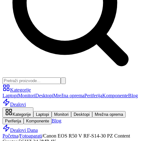
Kategorije
Laptopi
Monitori
Desktopi
Mrežna oprema
Periferija
Komponente
Blog
Dealovi
Kategorije
Laptopi
Monitori
Desktopi
Mrežna oprema
Blog
Periferija
Komponente
Dealovi Dana
Početna
/
Fotoaparati
/
Canon EOS R50 V RF-S14-30 PZ Content