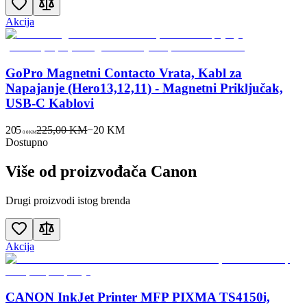
Akcija
GoPro Magnetni Contacto Vrata, Kabl za
Napajanje (Hero13,12,11) - Magnetni Priključak,
USB-C Kablovi
205
225,00 KM
−
20
KM
00
KM
Dostupno
Više od proizvođača
Canon
Drugi proizvodi istog brenda
Akcija
CANON InkJet Printer MFP PIXMA TS4150i,