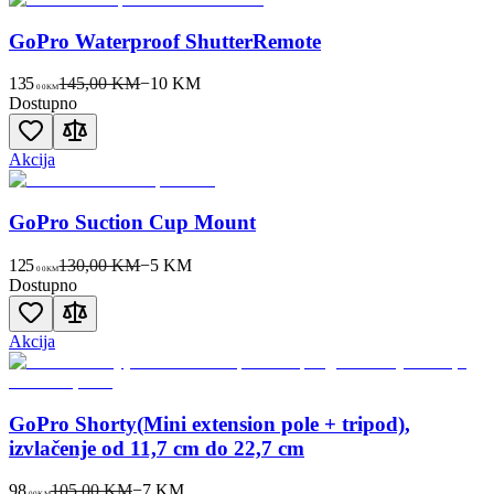
GoPro Waterproof ShutterRemote
135
145,00 KM
−
10
KM
00
KM
Dostupno
Akcija
GoPro Suction Cup Mount
125
130,00 KM
−
5
KM
00
KM
Dostupno
Akcija
GoPro Shorty(Mini extension pole + tripod),
izvlačenje od 11,7 cm do 22,7 cm
98
105,00 KM
−
7
KM
00
KM