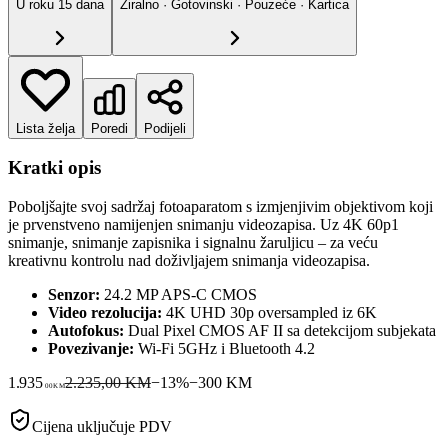
U roku
15
dana
Žiralno · Gotovinski · Pouzeće · Kartica
Lista želja
Poredi
Podijeli
Kratki opis
Poboljšajte svoj sadržaj fotoaparatom s izmjenjivim objektivom koji
je prvenstveno namijenjen snimanju videozapisa. Uz 4K 60p1
snimanje, snimanje zapisnika i signalnu žaruljicu – za veću
kreativnu kontrolu nad doživljajem snimanja videozapisa.
Senzor:
24.2 MP APS-C CMOS
Video rezolucija:
4K UHD 30p oversampled iz 6K
Autofokus:
Dual Pixel CMOS AF II sa detekcijom subjekata
Povezivanje:
Wi-Fi 5GHz i Bluetooth 4.2
1.935
2.235,00 KM
−
13
%
−
300
KM
00
KM
Cijena uključuje PDV