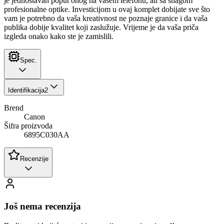
je jednostavan poput onog na vašem telefonu, ali sa snagom
profesionalne optike. Investicijom u ovaj komplet dobijate sve što
vam je potrebno da vaša kreativnost ne poznaje granice i da vaša
publika dobije kvalitet koji zaslužuje. Vrijeme je da vaša priča
izgleda onako kako ste je zamislili.
Spec.
Identifikacija
2
Brend
Canon
Šifra proizvoda
6895C030AA
Recenzije
Još nema recenzija