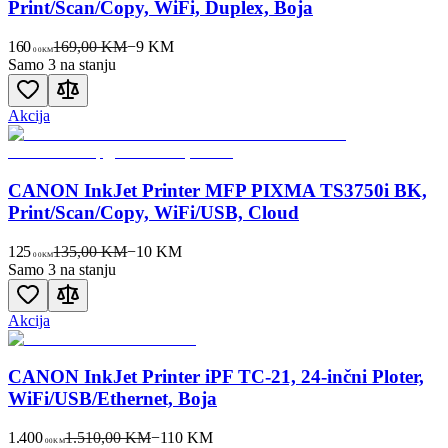
Print/Scan/Copy, WiFi, Duplex, Boja
160
169,00 KM
−
9
KM
00
KM
Samo 3 na stanju
Akcija
CANON InkJet Printer MFP PIXMA TS3750i BK,
Print/Scan/Copy, WiFi/USB, Cloud
125
135,00 KM
−
10
KM
00
KM
Samo 3 na stanju
Akcija
CANON InkJet Printer iPF TC-21, 24-inčni Ploter,
WiFi/USB/Ethernet, Boja
1.400
1.510,00 KM
−
110
KM
00
KM