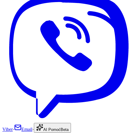
Viber
·
Email
·
AI Pomoć
Beta