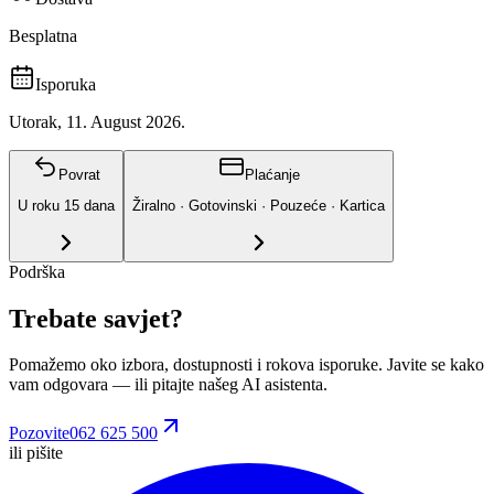
Besplatna
Isporuka
Utorak, 11. August 2026.
Povrat
Plaćanje
U roku
15
dana
Žiralno · Gotovinski · Pouzeće · Kartica
Podrška
Trebate savjet?
Pomažemo oko izbora, dostupnosti i rokova isporuke. Javite se kako
vam odgovara
— ili pitajte našeg AI asistenta.
Pozovite
062 625 500
ili pišite