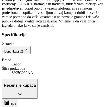
korištenje. EOS R50 nastavlja tu tradiciju, nudeći vam interfejs koji
je jednostavan poput onog na vašem telefonu, ali sa snagom
profesionalne optike. Investicijom u ovaj komplet dobijate sve što
vam je potrebno da vaša kreativnost ne poznaje granice i da vaša
publika dobije kvalitet koji zaslužuje. Vrijeme je da vaša priča
izgleda onako kako ste je zamislili.
Specifikacije
2
stavke
Identifikacija
2
Brend
Canon
Šifra proizvoda
6895C030AA
Recenzije kupaca
Opis