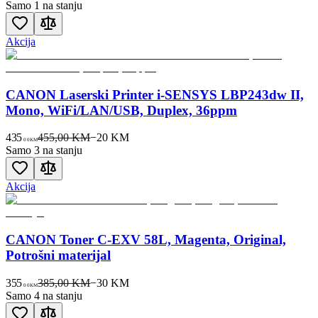
Samo 1 na stanju
Akcija
CANON Laserski Printer i-SENSYS LBP243dw II,
Mono, WiFi/LAN/USB, Duplex, 36ppm
435
455,00 KM
−
20
KM
00
KM
Samo 3 na stanju
Akcija
CANON Toner C-EXV 58L, Magenta, Original,
Potrošni materijal
355
385,00 KM
−
30
KM
00
KM
Samo 4 na stanju