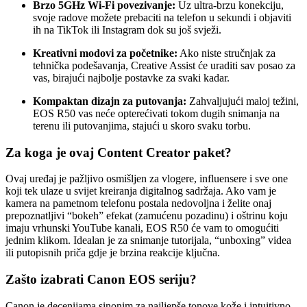
Brzo 5GHz Wi-Fi povezivanje:
Uz ultra-brzu konekciju,
svoje radove možete prebaciti na telefon u sekundi i objaviti
ih na TikTok ili Instagram dok su još svježi.
Kreativni modovi za početnike:
Ako niste stručnjak za
tehnička podešavanja, Creative Assist će uraditi sav posao za
vas, birajući najbolje postavke za svaki kadar.
Kompaktan dizajn za putovanja:
Zahvaljujući maloj težini,
EOS R50 vas neće opterećivati tokom dugih snimanja na
terenu ili putovanjima, stajući u skoro svaku torbu.
Za koga je ovaj Content Creator paket?
Ovaj uređaj je pažljivo osmišljen za vlogere, influensere i sve one
koji tek ulaze u svijet kreiranja digitalnog sadržaja. Ako vam je
kamera na pametnom telefonu postala nedovoljna i želite onaj
prepoznatljivi “bokeh” efekat (zamućenu pozadinu) i oštrinu koju
imaju vrhunski YouTube kanali, EOS R50 će vam to omogućiti
jednim klikom. Idealan je za snimanje tutorijala, “unboxing” videa
ili putopisnih priča gdje je brzina reakcije ključna.
Zašto izabrati Canon EOS seriju?
Canon je decenijama sinonim za najljepše tonove kože i intuitivno