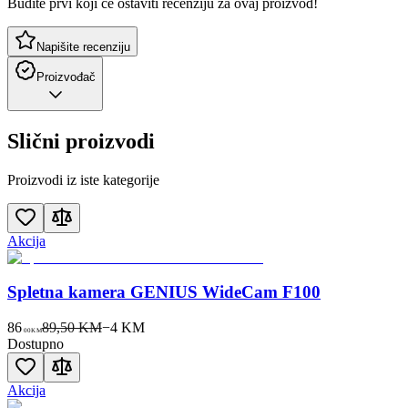
Budite prvi koji će ostaviti recenziju za ovaj proizvod!
Napišite recenziju
Proizvođač
Slični proizvodi
Proizvodi iz iste kategorije
Akcija
Spletna kamera GENIUS WideCam F100
86
89,50 KM
−
4
KM
00
KM
Dostupno
Akcija