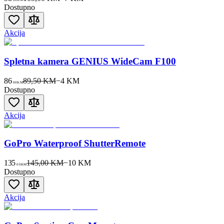
Dostupno
Akcija
Spletna kamera GENIUS WideCam F100
86
89,50 KM
−
4
KM
00
KM
Dostupno
Akcija
GoPro Waterproof ShutterRemote
135
145,00 KM
−
10
KM
00
KM
Dostupno
Akcija