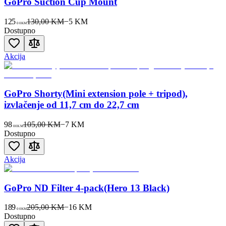
GoPro Suction Cup Mount
125
130,00 KM
−
5
KM
00
KM
Dostupno
Akcija
GoPro Shorty(Mini extension pole + tripod),
izvlačenje od 11,7 cm do 22,7 cm
98
105,00 KM
−
7
KM
00
KM
Dostupno
Akcija
GoPro ND Filter 4-pack(Hero 13 Black)
189
205,00 KM
−
16
KM
00
KM
Dostupno