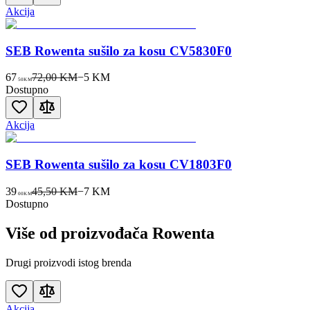
Akcija
SEB Rowenta sušilo za kosu CV5830F0
67
72,00 KM
−
5
KM
50
KM
Dostupno
Akcija
SEB Rowenta sušilo za kosu CV1803F0
39
45,50 KM
−
7
KM
00
KM
Dostupno
Više od proizvođača
Rowenta
Drugi proizvodi istog brenda
Akcija