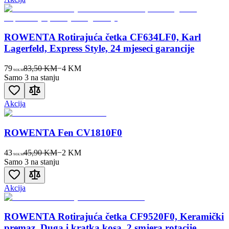
ROWENTA Rotirajuća četka CF634LF0, Karl
Lagerfeld, Express Style, 24 mjeseci garancije
79
83,50 KM
−
4
KM
90
KM
Samo 3 na stanju
Akcija
ROWENTA Fen CV1810F0
43
45,90 KM
−
2
KM
90
KM
Samo 3 na stanju
Akcija
ROWENTA Rotirajuća četka CF9520F0, Keramički
premaz, Duga i kratka kosa, 2 smjera rotacije