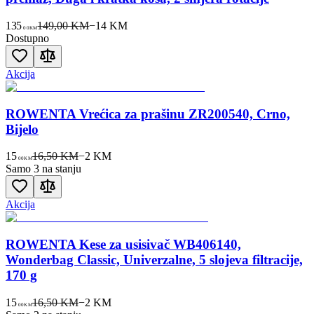
135
149,00 KM
−
14
KM
00
KM
Dostupno
Akcija
ROWENTA Vrećica za prašinu ZR200540, Crno,
Bijelo
15
16,50 KM
−
2
KM
00
KM
Samo 3 na stanju
Akcija
ROWENTA Kese za usisivač WB406140,
Wonderbag Classic, Univerzalne, 5 slojeva filtracije,
170 g
15
16,50 KM
−
2
KM
00
KM