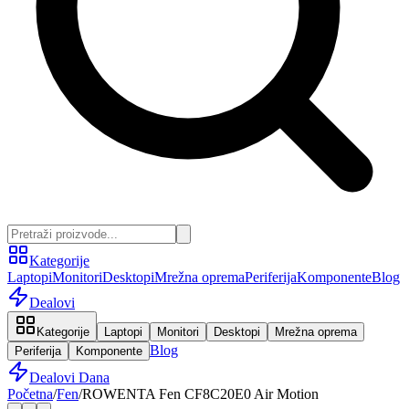
Kategorije
Laptopi
Monitori
Desktopi
Mrežna oprema
Periferija
Komponente
Blog
Dealovi
Kategorije
Laptopi
Monitori
Desktopi
Mrežna oprema
Blog
Periferija
Komponente
Dealovi Dana
Početna
/
Fen
/
ROWENTA Fen CF8C20E0 Air Motion