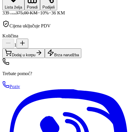
Lista želja
Poredi
Podijeli
339
375,00 KM
−
10
%
−
36
KM
00
KM
Cijena uključuje PDV
Količina
1
Dodaj u korpu
Brza narudžba
Trebate pomoć?
Poziv