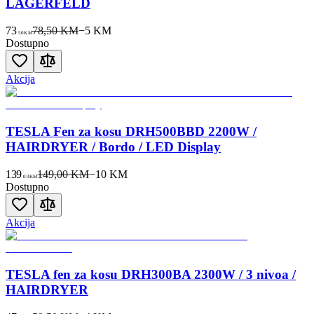
LAGERFELD
73
78,50 KM
−
5
KM
50
KM
Dostupno
Akcija
TESLA Fen za kosu DRH500BBD 2200W /
HAIRDRYER / Bordo / LED Display
139
149,00 KM
−
10
KM
00
KM
Dostupno
Akcija
TESLA fen za kosu DRH300BA 2300W / 3 nivoa /
HAIRDRYER