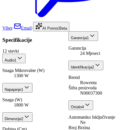
Viber
·
Email
·
AI Pomoć
Beta
Garancija
1
Specifikacije
Garancija
12
stavki
24 Mjeseci
Audio
1
Identifikacija
2
Snaga Mikrovalne (W)
1300 W
Brend
Rowenta
Šifra proizvoda
Napajanje
1
N00037300
Snaga (W)
1800 W
Ostalo
4
Automatsko Isključivanje
Dimenzije
2
Ne
Broj Brzina
Dubina (Cm)