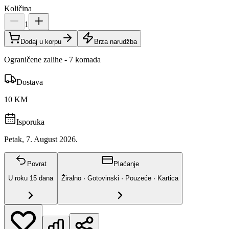
Količina
1
Dodaj u korpu
Brza narudžba
Ograničene zalihe - 7 komada
Dostava
10 KM
Isporuka
Petak, 7. August 2026.
Povrat
Plaćanje
U roku
15
dana
Žiralno · Gotovinski · Pouzeće · Kartica