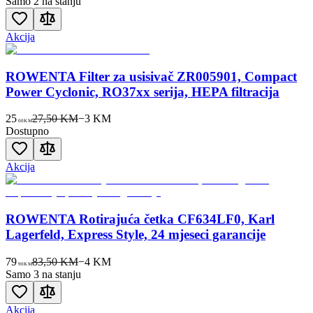
Samo 2 na stanju
Akcija
ROWENTA Filter za usisivač ZR005901, Compact
Power Cyclonic, RO37xx serija, HEPA filtracija
25
27,50 KM
−
3
KM
00
KM
Dostupno
Akcija
ROWENTA Rotirajuća četka CF634LF0, Karl
Lagerfeld, Express Style, 24 mjeseci garancije
79
83,50 KM
−
4
KM
90
KM
Samo 3 na stanju
Akcija