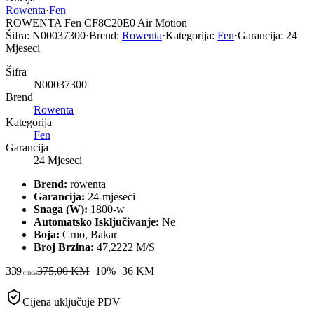
Rowenta
·
Fen
ROWENTA Fen CF8C20E0 Air Motion
Šifra:
N00037300
·
Brend:
Rowenta
·
Kategorija:
Fen
·
Garancija:
24
Mjeseci
Šifra
N00037300
Brend
Rowenta
Kategorija
Fen
Garancija
24 Mjeseci
Brend:
rowenta
Garancija:
24-mjeseci
Snaga (W):
1800-w
Automatsko Isključivanje:
Ne
Boja:
Crno, Bakar
Broj Brzina:
47,2222 M/S
339
375,00 KM
−
10
%
−
36
KM
00
KM
Cijena uključuje PDV