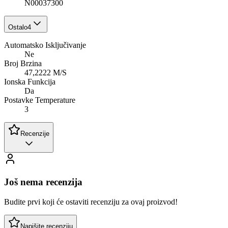
N00037300
Ostalo
4
Automatsko Isključivanje
Ne
Broj Brzina
47,2222 M/S
Ionska Funkcija
Da
Postavke Temperature
3
Recenzije
Još nema recenzija
Budite prvi koji će ostaviti recenziju za ovaj proizvod!
Napišite recenziju