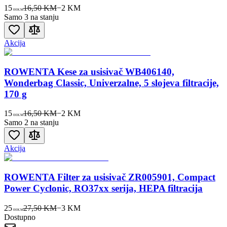
15
16,50 KM
−
2
KM
00
KM
Samo 3 na stanju
Akcija
ROWENTA Kese za usisivač WB406140,
Wonderbag Classic, Univerzalne, 5 slojeva filtracije,
170 g
15
16,50 KM
−
2
KM
00
KM
Samo 2 na stanju
Akcija
ROWENTA Filter za usisivač ZR005901, Compact
Power Cyclonic, RO37xx serija, HEPA filtracija
25
27,50 KM
−
3
KM
00
KM
Dostupno