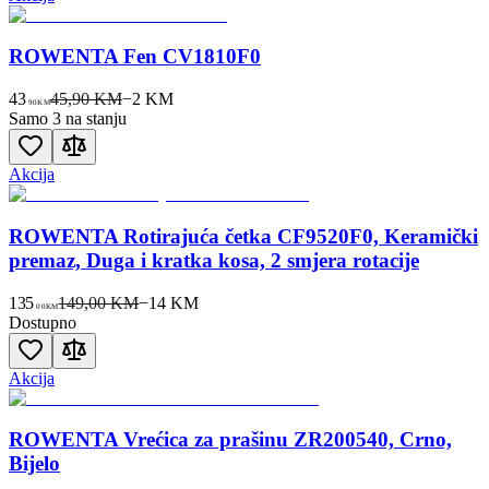
ROWENTA Fen CV1810F0
43
45,90 KM
−
2
KM
90
KM
Samo 3 na stanju
Akcija
ROWENTA Rotirajuća četka CF9520F0, Keramički
premaz, Duga i kratka kosa, 2 smjera rotacije
135
149,00 KM
−
14
KM
00
KM
Dostupno
Akcija
ROWENTA Vrećica za prašinu ZR200540, Crno,
Bijelo