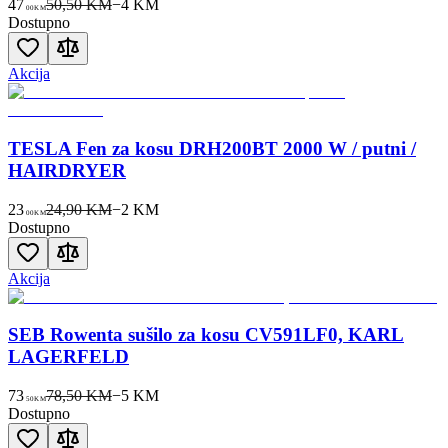
47
50,50 KM
−
4
KM
00
KM
Dostupno
Akcija
TESLA Fen za kosu DRH200BT 2000 W / putni /
HAIRDRYER
23
24,90 KM
−
2
KM
00
KM
Dostupno
Akcija
SEB Rowenta sušilo za kosu CV591LF0, KARL
LAGERFELD
73
78,50 KM
−
5
KM
50
KM
Dostupno