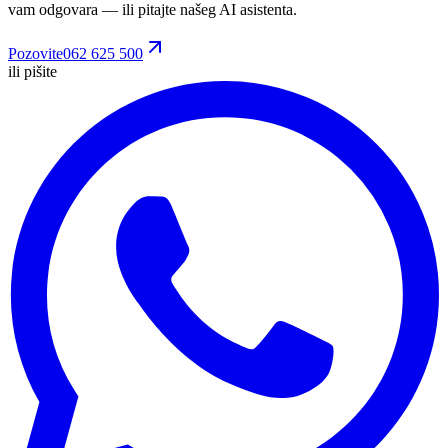
vam odgovara
— ili pitajte našeg AI asistenta.
Pozovite
062 625 500
ili pišite