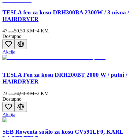
TESLA fen za kosu DRH300BA 2300W / 3 nivoa /
HAIRDRYER
47
50,50 KM
−
4
KM
00
KM
Dostupno
Akcija
TESLA Fen za kosu DRH200BT 2000 W / putni /
HAIRDRYER
23
24,90 KM
−
2
KM
00
KM
Dostupno
Akcija
SEB Rowenta sušilo za kosu CV591LF0, KARL