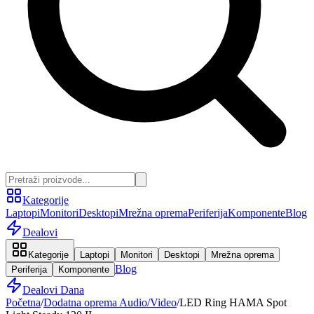
Kategorije
Laptopi
Monitori
Desktopi
Mrežna oprema
Periferija
Komponente
Blog
Dealovi
Kategorije
Laptopi
Monitori
Desktopi
Mrežna oprema
Blog
Periferija
Komponente
Dealovi Dana
Početna
/
Dodatna oprema Audio/Video
/
LED Ring HAMA Spot