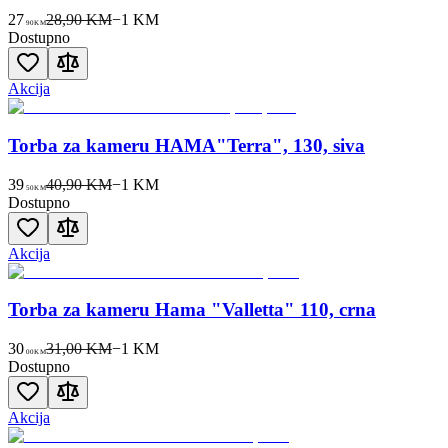
27
28,90 KM
−
1
KM
90
KM
Dostupno
Akcija
Torba za kameru HAMA"Terra", 130, siva
39
40,90 KM
−
1
KM
50
KM
Dostupno
Akcija
Torba za kameru Hama "Valletta" 110, crna
30
31,00 KM
−
1
KM
00
KM
Dostupno
Akcija