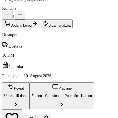
Količina
1
Dodaj u korpu
Brza narudžba
Dostupno
Dostava
10 KM
Isporuka
Ponedjeljak, 10. August 2026.
Povrat
Plaćanje
U roku
15
dana
Žiralno · Gotovinski · Pouzeće · Kartica