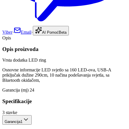
Viber
·
Email
·
AI Pomoć
Beta
Opis
Opis proizvoda
Vrsta dodatka LED ring
Osnovne informacije LED svjetlo sa 160 LED-ova, USB-A
priključak dužine 290cm, 10 načina podešavanja svjetla, sa
Bluetooth okidačem,
Garancija (mj) 24
Specifikacije
3
stavke
Garancija
1