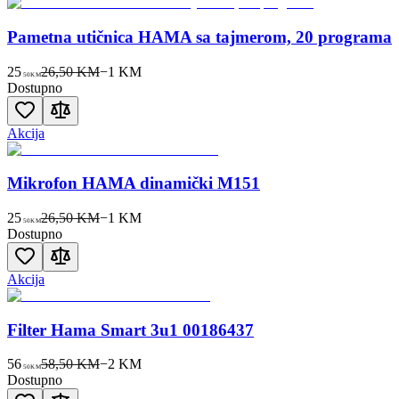
Pametna utičnica HAMA sa tajmerom, 20 programa
25
26,50 KM
−
1
KM
50
KM
Dostupno
Akcija
Mikrofon HAMA dinamički M151
25
26,50 KM
−
1
KM
50
KM
Dostupno
Akcija
Filter Hama Smart 3u1 00186437
56
58,50 KM
−
2
KM
50
KM
Dostupno