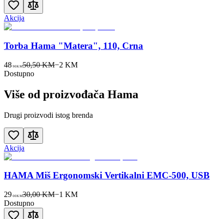
Akcija
Torba Hama "Matera", 110, Crna
48
50,50 KM
−
2
KM
90
KM
Dostupno
Više od proizvođača
Hama
Drugi proizvodi istog brenda
Akcija
HAMA Miš Ergonomski Vertikalni EMC-500, USB
29
30,00 KM
−
1
KM
00
KM
Dostupno