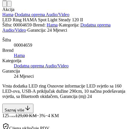
Akcija
Hama
·
Dodatna oprema Audio/Video
LED Ring HAMA Spot Light Steady 120 II
Šifra:
00004659
·
Brend:
Hama
·
Kategorija:
Dodatna oprema
Audio/Video
·
Garancija:
24 Mjeseci
Šifra
00004659
Brend
Hama
Kategorija
Dodatna oprema Audio/Video
Garancija
24 Mjeseci
Vrsta dodatka LED ring Osnovne informacije LED svjetlo sa 160
LED-ova, USB-A priključak dužine 290cm, 10 načina podešavanja
svjetla, sa Bluetooth okidačem, Garancija (mj) 24
Saznaj više
125
129,00 KM
−
3
%
−
4
KM
00
KM
Cijena uključuje PDV