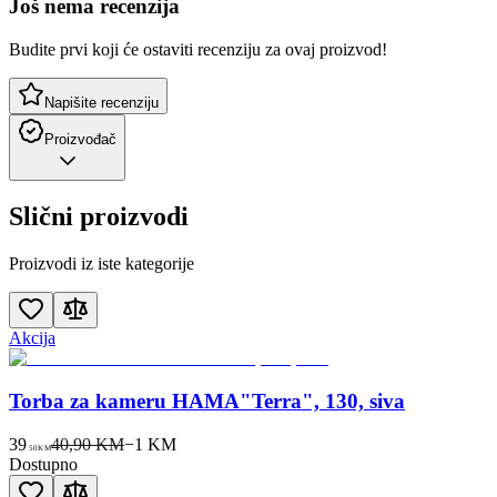
Još nema recenzija
Budite prvi koji će ostaviti recenziju za ovaj proizvod!
Napišite recenziju
Proizvođač
Slični proizvodi
Proizvodi iz iste kategorije
Akcija
Torba za kameru HAMA"Terra", 130, siva
39
40,90 KM
−
1
KM
50
KM
Dostupno