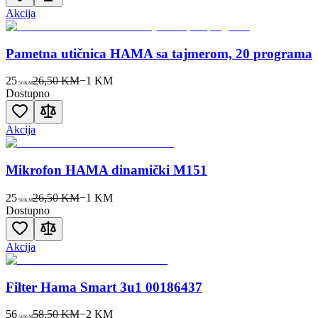
Akcija
Pametna utičnica HAMA sa tajmerom, 20 programa
25
26,50 KM
−
1
KM
50
KM
Dostupno
Akcija
Mikrofon HAMA dinamički M151
25
26,50 KM
−
1
KM
50
KM
Dostupno
Akcija
Filter Hama Smart 3u1 00186437
56
58,50 KM
−
2
KM
50
KM