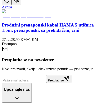
Akcija
Produžni prenaponski kabal HAMA 5 utičnica
1.5m, prenaponski, sa prekidačem, crni
27
28,90 KM
−
1
KM
90
KM
Dostupno
Pretplatite se na newsletter
Novi proizvodi, akcije i ekskluzivne ponude — prvi saznajte.
Pretplati se
Upoznajte nas