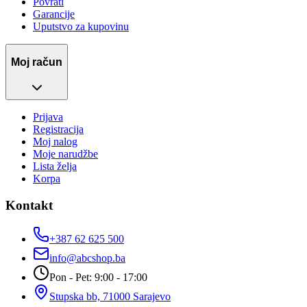
Povrati
Garancije
Uputstvo za kupovinu
Moj račun
Prijava
Registracija
Moj nalog
Moje narudžbe
Lista želja
Korpa
Kontakt
+387 62 625 500
info@abcshop.ba
Pon - Pet: 9:00 - 17:00
Stupska bb, 71000 Sarajevo