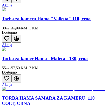
Akcija
Torba za kameru Hama "Valletta" 110, crna
30
31,00 KM
−
1
KM
00
KM
Dostupno
Akcija
Torba za kamer Hama "Matera" 130, crna
55
57,50 KM
−
2
KM
50
KM
Dostupno
Akcija
TORBA HAMA SAMARA ZA KAMERU, 110
COLT, CRNA