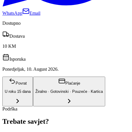
WhatsApp
Email
Dostupno
Dostava
10 KM
Isporuka
Ponedjeljak, 10. August 2026.
Povrat
Plaćanje
U roku
15
dana
Žiralno · Gotovinski · Pouzeće · Kartica
Podrška
Trebate savjet?