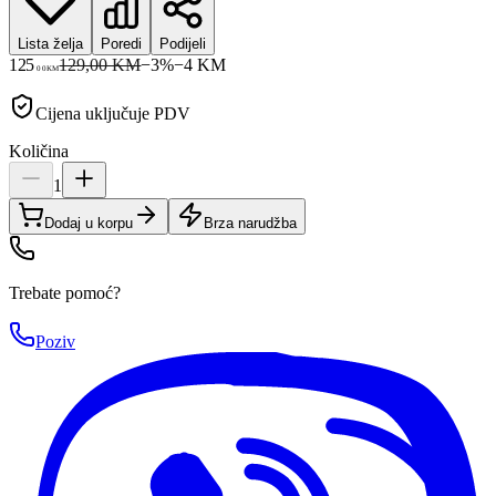
Lista želja
Poredi
Podijeli
125
129,00 KM
−
3
%
−
4
KM
00
KM
Cijena uključuje PDV
Količina
1
Dodaj u korpu
Brza narudžba
Trebate pomoć?
Poziv