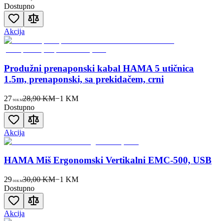
Dostupno
Akcija
Produžni prenaponski kabal HAMA 5 utičnica
1.5m, prenaponski, sa prekidačem, crni
27
28,90 KM
−
1
KM
90
KM
Dostupno
Akcija
HAMA Miš Ergonomski Vertikalni EMC-500, USB
29
30,00 KM
−
1
KM
00
KM
Dostupno
Akcija