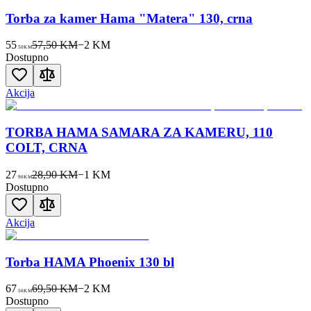
Torba za kamer Hama "Matera" 130, crna
55
57,50 KM
−
2
KM
50
KM
Dostupno
Akcija
TORBA HAMA SAMARA ZA KAMERU, 110
COLT, CRNA
27
28,90 KM
−
1
KM
90
KM
Dostupno
Akcija
Torba HAMA Phoenix 130 bl
67
69,50 KM
−
2
KM
50
KM
Dostupno