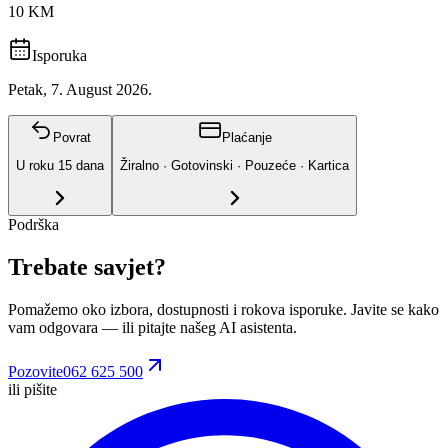
10 KM
Isporuka
Petak, 7. August 2026.
Povrat
Plaćanje
U roku
15
dana
Žiralno · Gotovinski · Pouzeće · Kartica
Podrška
Trebate savjet?
Pomažemo oko izbora, dostupnosti i rokova isporuke. Javite se kako
vam odgovara
— ili pitajte našeg AI asistenta.
Pozovite
062 625 500
ili pišite