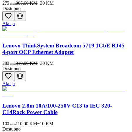
275
305,00 KM
−
30
KM
00
KM
Dostupno
Akcija
Lenovo ThinkSystem Broadcom 5719 1GbE RJ45
4-port OCP Ethernet Adapter
280
310,00 KM
−
30
KM
00
KM
Dostupno
Akcija
Lenovo 2.8m 10A/100-250V C13 to IEC 320-
C14Rack Power Cable
100
110,00 KM
−
10
KM
00
KM
Dostupno