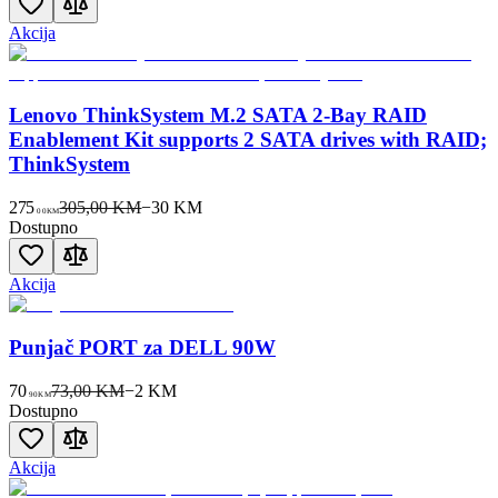
Akcija
Lenovo ThinkSystem M.2 SATA 2-Bay RAID
Enablement Kit supports 2 SATA drives with RAID;
ThinkSystem
275
305,00 KM
−
30
KM
00
KM
Dostupno
Akcija
Punjač PORT za DELL 90W
70
73,00 KM
−
2
KM
90
KM
Dostupno
Akcija