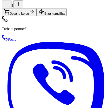
1
Dodaj u korpu
Brza narudžba
Trebate pomoć?
Poziv