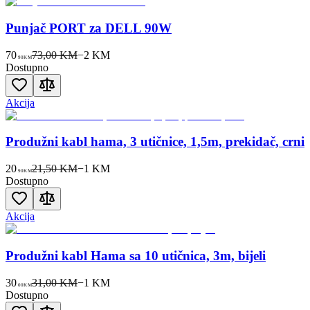
Punjač PORT za DELL 90W
70
73,00 KM
−
2
KM
90
KM
Dostupno
Akcija
Produžni kabl hama, 3 utičnice, 1,5m, prekidač, crni
20
21,50 KM
−
1
KM
90
KM
Dostupno
Akcija
Produžni kabl Hama sa 10 utičnica, 3m, bijeli
30
31,00 KM
−
1
KM
00
KM
Dostupno