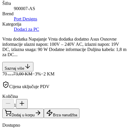
Šifra
900007-AS
Brend
Port Designs
Kategorija
Dodaci za PC
Vrsta dodatka Napajanje Vrsta dodatka dodatno Asus Osnovne
informacije ulazni napon: 100V – 240V AC, izlazni napon: 19V
DC, izlazna snaga: 90 W Dodatne informacije Duljina kabela: 1,8 m
za DC...
Saznaj više
70
73,00 KM
−
3
%
−
2
KM
90
KM
Cijena uključuje PDV
Količina
1
Dodaj u korpu
Brza narudžba
Dostupno