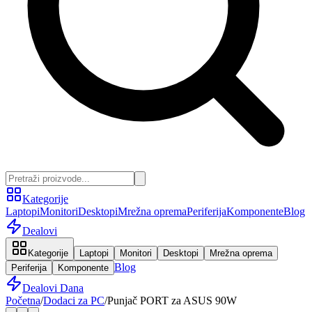
Kategorije
Laptopi
Monitori
Desktopi
Mrežna oprema
Periferija
Komponente
Blog
Dealovi
Kategorije
Laptopi
Monitori
Desktopi
Mrežna oprema
Blog
Periferija
Komponente
Dealovi Dana
Početna
/
Dodaci za PC
/
Punjač PORT za ASUS 90W