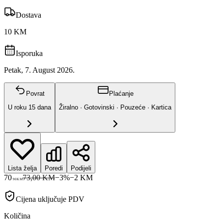
Dostava
10 KM
Isporuka
Petak, 7. August 2026.
Povrat
Plaćanje
U roku
15
dana
Žiralno · Gotovinski · Pouzeće · Kartica
Lista želja
Poredi
Podijeli
70
73,00 KM
−
3
%
−
2
KM
90
KM
Cijena uključuje PDV
Količina