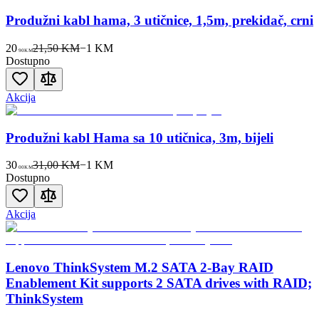
Produžni kabl hama, 3 utičnice, 1,5m, prekidač, crni
20
21,50 KM
−
1
KM
90
KM
Dostupno
Akcija
Produžni kabl Hama sa 10 utičnica, 3m, bijeli
30
31,00 KM
−
1
KM
00
KM
Dostupno
Akcija
Lenovo ThinkSystem M.2 SATA 2-Bay RAID
Enablement Kit supports 2 SATA drives with RAID;
ThinkSystem