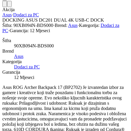
Akcija
Asus
·
Dodaci za PC
DOCKING ASUS DC201 DUAL 4K USB-C DOCK
Šifra:
90XB094N-BDS000
·
Brend:
Asus
·
Kategorija:
Dodaci za
PC
·
Garancija:
12 Mjeseci
Šifra
90XB094N-BDS000
Brend
Asus
Kategorija
Dodaci za PC
Garancija
12 Mjeseci
Asus ROG Archer Backpack 17 (BP2702) Je izvanredan izbor za
gamere i kreativce koji traže pouzdanu i funkcionalnu torbu za
nošenje svoje opreme. Evo nekoliko kljucnih karakteristika ovog
ruksaka: Prilagodljivost i udobnost: Ruksak je dizajniran s
ergonomijom na umu. Ima kanal za kicmu koji pruža dodatnu
udobnost i protok zraka. Naramenica je visoko podesiva i obložena
cvrstim jastucicima, omogucavajuci vam da pronadete podržavajuci
položaj koji izbjegava bol u ledima, bez obzira na dužinu vašeg
torza. 610D CORDURA tkanina: Ruksak je izraden od Cordura®