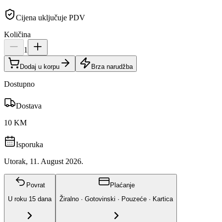
Cijena uključuje PDV
Količina
1
Dodaj u korpu
Brza narudžba
Dostupno
Dostava
10 KM
Isporuka
Utorak, 11. August 2026.
Povrat
Plaćanje
U roku
15
dana
Žiralno · Gotovinski · Pouzeće · Kartica