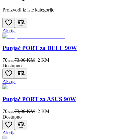
Proizvodi iz iste kategorije
Akcija
Punjač PORT za DELL 90W
70
73,00 KM
−
2
KM
90
KM
Dostupno
Akcija
Punjač PORT za ASUS 90W
70
73,00 KM
−
2
KM
90
KM
Dostupno
Akcija