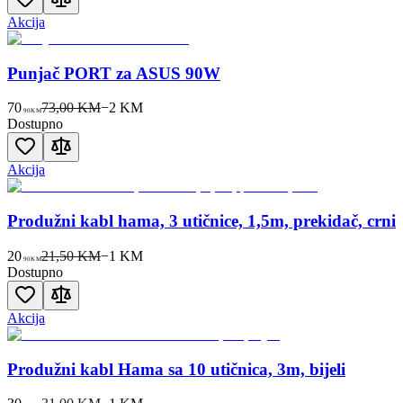
Akcija
Punjač PORT za ASUS 90W
70
73,00 KM
−
2
KM
90
KM
Dostupno
Akcija
Produžni kabl hama, 3 utičnice, 1,5m, prekidač, crni
20
21,50 KM
−
1
KM
90
KM
Dostupno
Akcija
Produžni kabl Hama sa 10 utičnica, 3m, bijeli