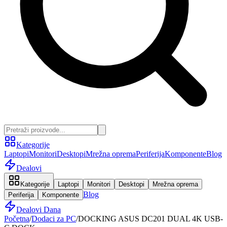
Kategorije
Laptopi
Monitori
Desktopi
Mrežna oprema
Periferija
Komponente
Blog
Dealovi
Kategorije
Laptopi
Monitori
Desktopi
Mrežna oprema
Blog
Periferija
Komponente
Dealovi Dana
Početna
/
Dodaci za PC
/
DOCKING ASUS DC201 DUAL 4K USB-