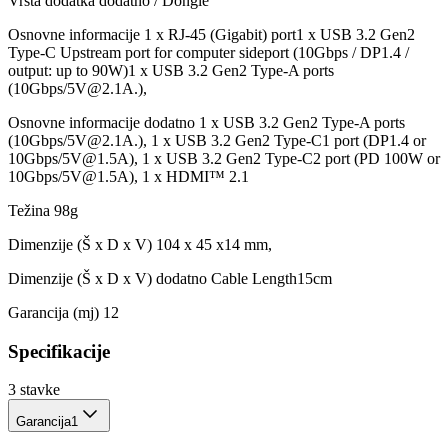
Vrsta dodatka dodatno / Dongle
Osnovne informacije 1 x RJ-45 (Gigabit) port1 x USB 3.2 Gen2
Type-C Upstream port for computer sideport (10Gbps / DP1.4 /
output: up to 90W)1 x USB 3.2 Gen2 Type-A ports
(10Gbps/
5V@2.1A
.),
Osnovne informacije dodatno 1 x USB 3.2 Gen2 Type-A ports
(10Gbps/
5V@2.1A
.), 1 x USB 3.2 Gen2 Type-C1 port (DP1.4 or
10Gbps/
5V@1.5A
), 1 x USB 3.2 Gen2 Type-C2 port (PD 100W or
10Gbps/
5V@1.5A
), 1 x HDMI™ 2.1
Težina 98g
Dimenzije (Š x D x V) 104 x 45 x14 mm,
Dimenzije (Š x D x V) dodatno Cable Length15cm
Garancija (mj) 12
Specifikacije
3
stavke
Garancija
1