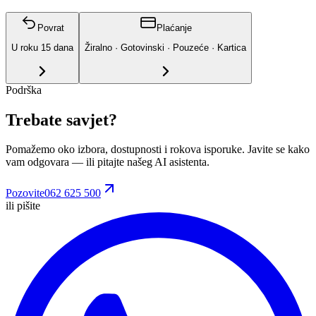
Povrat
Plaćanje
U roku
15
dana
Žiralno · Gotovinski · Pouzeće · Kartica
Podrška
Trebate savjet?
Pomažemo oko izbora, dostupnosti i rokova isporuke. Javite se kako
vam odgovara
— ili pitajte našeg AI asistenta.
Pozovite
062 625 500
ili pišite