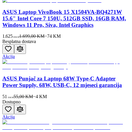
ASUS Laptop VivoBook 15 X1504VA-BQ4271W
15.6" Intel Core 7 150U, 512GB SSD, 16GB RAM,
Windows 11 Pro, Siva, Intel Graphics
1.625
1.699,00 KM
−
74
KM
00
KM
Besplatna dostava
Akcija
ASUS Punjač za Laptop 68W Type-C Adapter
Power Supply, 68W, USB-C, 12 mjeseci garancija
51
55,00 KM
−
4
KM
50
KM
Dostupno
Akcija