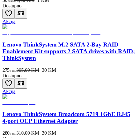
30
31,00 KM
−
1
KM
00
KM
Dostupno
Akcija
Lenovo ThinkSystem M.2 SATA 2-Bay RAID
Enablement Kit supports 2 SATA drives with RAID;
ThinkSystem
275
305,00 KM
−
30
KM
00
KM
Dostupno
Akcija
Lenovo ThinkSystem Broadcom 5719 1GbE RJ45
4-port OCP Ethernet Adapter
280
310,00 KM
−
30
KM
00
KM