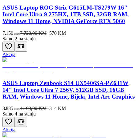
ASUS Laptop ROG Strix G615LM-TS279W 16"
Intel Core Ultra 9 275HX, 1TB SSD, 32GB RAM,
Windows 11 Home, NVIDIA GeForce RTX 5060
7.150
7.720,00 KM
−
570
KM
00
KM
Samo 2 na stanju
Akcija
ASUS Laptop Zenbook S14 UX5406SA-PZ631W
14" Intel Core Ultra 7 256V, 512GB SSD, 16GB
RAM, Windows 11 Home, Bijela, Intel Arc Graphics
3.885
4.199,00 KM
−
314
KM
00
KM
Samo 4 na stanju
Akcija