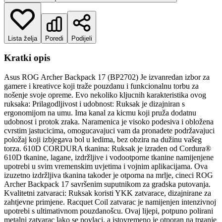
Lista želja
Poredi
Podijeli
Kratki opis
Asus ROG Archer Backpack 17 (BP2702) Je izvanredan izbor za
gamere i kreativce koji traže pouzdanu i funkcionalnu torbu za
nošenje svoje opreme. Evo nekoliko kljucnih karakteristika ovog
ruksaka: Prilagodljivost i udobnost: Ruksak je dizajniran s
ergonomijom na umu. Ima kanal za kicmu koji pruža dodatnu
udobnost i protok zraka. Naramenica je visoko podesiva i obložena
cvrstim jastucicima, omogucavajuci vam da pronadete podržavajuci
položaj koji izbjegava bol u ledima, bez obzira na dužinu vašeg
torza. 610D CORDURA tkanina: Ruksak je izraden od Cordura®
610D tkanine, lagane, izdržljive i vodootporne tkanine namijenjene
upotrebi u svim vremenskim uvjetima i vojnim aplikacijama. Ova
izuzetno izdržljiva tkanina takoder je otporna na mrlje, cineci ROG
Archer Backpack 17 savršenim suputnikom za gradska putovanja.
Kvalitetni zatvaraci: Ruksak koristi YKK zatvarace, dizajnirane za
zahtjevne primjene. Racquet Coil zatvarac je namijenjen intenzivnoj
upotrebi s ultimativnom pouzdanošcu. Ovaj lijepi, potpuno polirani
metalni zatvarac lako se povlaci, a istovremeno je otporan na trganje