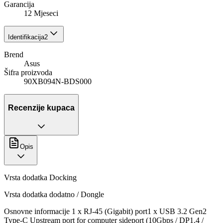
Garancija
12 Mjeseci
Identifikacija
2
Brend
Asus
Šifra proizvoda
90XB094N-BDS000
Recenzije kupaca
Opis
Vrsta dodatka Docking
Vrsta dodatka dodatno / Dongle
Osnovne informacije 1 x RJ-45 (Gigabit) port1 x USB 3.2 Gen2
Type-C Upstream port for computer sideport (10Gbps / DP1.4 /