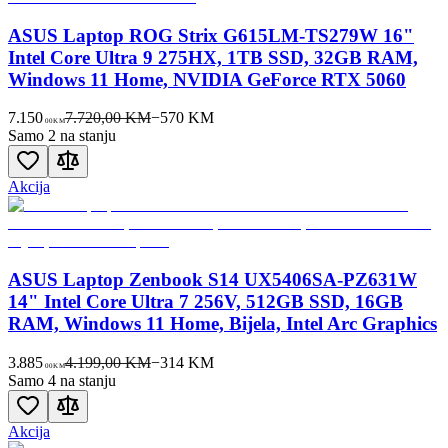
ASUS Laptop ROG Strix G615LM-TS279W 16"
Intel Core Ultra 9 275HX, 1TB SSD, 32GB RAM,
Windows 11 Home, NVIDIA GeForce RTX 5060
7.150
7.720,00 KM
−
570
KM
00
KM
Samo 2 na stanju
Akcija
ASUS Laptop Zenbook S14 UX5406SA-PZ631W
14" Intel Core Ultra 7 256V, 512GB SSD, 16GB
RAM, Windows 11 Home, Bijela, Intel Arc Graphics
3.885
4.199,00 KM
−
314
KM
00
KM
Samo 4 na stanju
Akcija