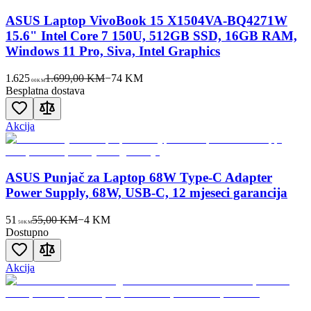
ASUS Laptop VivoBook 15 X1504VA-BQ4271W
15.6" Intel Core 7 150U, 512GB SSD, 16GB RAM,
Windows 11 Pro, Siva, Intel Graphics
1.625
1.699,00 KM
−
74
KM
00
KM
Besplatna dostava
Akcija
ASUS Punjač za Laptop 68W Type-C Adapter
Power Supply, 68W, USB-C, 12 mjeseci garancija
51
55,00 KM
−
4
KM
50
KM
Dostupno
Akcija