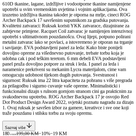
610D tkanine, lagane, izdržljive i vodootporne tkanine namijenjene
upotrebi u svim vremenskim uvjetima i vojnim aplikacijama. Ova
izuzetno izdržljiva tkanina takoder je otporna na mrlje, cineci ROG
Archer Backpack 17 savršenim suputnikom za gradska putovanja.
Kvalitetni zatvaraci: Ruksak koristi YKK zatvarace, dizajnirane za
zahtjevne primjene. Racquet Coil zatvarac je namijenjen intenzivnoj
upotrebi s ultimativnom pouzdanošcu. Ovaj lijepi, potpuno polirani
metalni zatvarac lako se povlaci, a istovremeno je otporan na trganje
i savijanje. EVA podstavljeni panel za leda: Kako biste ponijeli
dovoljno opreme za višednevno putovanje, trebate torbu koja je
udobna cak i pod teškim teretom. 6 mm debeli EVA podstavljeni
panel pruža dovoljno potpore za struk i leda. I panel za leda i
naramenice prekriveni su mekanim Lycra materijalom, cime vam
omogucuju udobnost tijekom dugih putovanja. Svestranost i
sigurnost: Ruksak ima 22 litra kapaciteta za pohranu s više pregrada
za prilagodbu i sigurno cuvanje vaše opreme. Minimalisticki i
funkcionalni dizajn s rulnom gornjom stranom cini ga prakticnim za
svakodnevnu upotrebu. ROG Archer Backpack 17 je osvojio Red
Dot Product Design Award 2022, svjetski poznatu nagradu za dizajn
1. Ovaj ruksak je savršen izbor za gamere, kreativce i sve one koji
traže pouzdanu i stilsku torbu za svoju opremu.
Saznaj više
180
199,00 KM
−
10
%
−
19
KM
00
KM