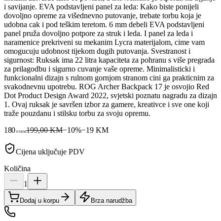
i savijanje. EVA podstavljeni panel za leda: Kako biste ponijeli
dovoljno opreme za višednevno putovanje, trebate torbu koja je
udobna cak i pod teškim teretom. 6 mm debeli EVA podstavljeni
panel pruža dovoljno potpore za struk i leda. I panel za leda i
naramenice prekriveni su mekanim Lycra materijalom, cime vam
omogucuju udobnost tijekom dugih putovanja. Svestranost i
sigurnost: Ruksak ima 22 litra kapaciteta za pohranu s više pregrada
za prilagodbu i sigurno cuvanje vaše opreme. Minimalisticki i
funkcionalni dizajn s rulnom gornjom stranom cini ga prakticnim za
svakodnevnu upotrebu. ROG Archer Backpack 17 je osvojio Red
Dot Product Design Award 2022, svjetski poznatu nagradu za dizajn
1. Ovaj ruksak je savršen izbor za gamere, kreativce i sve one koji
traže pouzdanu i stilsku torbu za svoju opremu.
180
199,00 KM
−
10
%
−
19
KM
00
KM
Cijena uključuje PDV
Količina
1
Dodaj u korpu
Brza narudžba