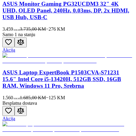
ASUS Monitor Gaming PG32UCDM3 32" 4K
UHD, OLED Panel, 240Hz, 0.03ms, DP, 2x HDMI,
USB Hub, USB-C
3.459
3.735,00 KM
−
276
KM
00
KM
Samo 1 na stanju
Akcija
ASUS Laptop ExpertBook P1503CVA-S71231
15.6" Intel Core i5-13420H, 512GB SSD, 16GB
RAM, Windows 11 Pro, Srebrna
1.560
1.685,00 KM
−
125
KM
00
KM
Besplatna dostava
Akcija