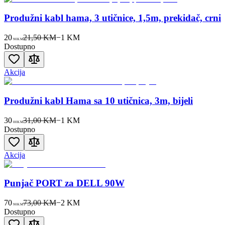
Produžni kabl hama, 3 utičnice, 1,5m, prekidač, crni
20
21,50 KM
−
1
KM
90
KM
Dostupno
Akcija
Produžni kabl Hama sa 10 utičnica, 3m, bijeli
30
31,00 KM
−
1
KM
00
KM
Dostupno
Akcija
Punjač PORT za DELL 90W
70
73,00 KM
−
2
KM
90
KM
Dostupno