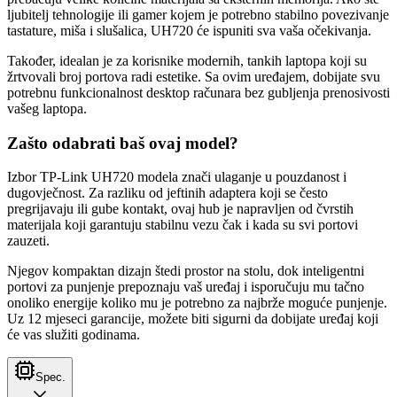
ljubitelj tehnologije ili gamer kojem je potrebno stabilno povezivanje
tastature, miša i slušalica, UH720 će ispuniti sva vaša očekivanja.
Također, idealan je za korisnike modernih, tankih laptopa koji su
žrtvovali broj portova radi estetike. Sa ovim uređajem, dobijate svu
potrebnu funkcionalnost desktop računara bez gubljenja prenosivosti
vašeg laptopa.
Zašto odabrati baš ovaj model?
Izbor TP-Link UH720 modela znači ulaganje u pouzdanost i
dugovječnost. Za razliku od jeftinih adaptera koji se često
pregrijavaju ili gube kontakt, ovaj hub je napravljen od čvrstih
materijala koji garantuju stabilnu vezu čak i kada su svi portovi
zauzeti.
Njegov kompaktan dizajn štedi prostor na stolu, dok inteligentni
portovi za punjenje prepoznaju vaš uređaj i isporučuju mu tačno
onoliko energije koliko mu je potrebno za najbrže moguće punjenje.
Uz 12 mjeseci garancije, možete biti sigurni da dobijate uređaj koji
će vas služiti godinama.
Spec.