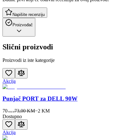
Napišite recenziju
Proizvođač
Slični proizvodi
Proizvodi iz iste kategorije
Akcija
Punjač PORT za DELL 90W
70
73,00 KM
−
2
KM
90
KM
Dostupno
Akcija