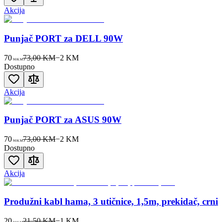
Akcija
Punjač PORT za DELL 90W
70
73,00 KM
−
2
KM
90
KM
Dostupno
Akcija
Punjač PORT za ASUS 90W
70
73,00 KM
−
2
KM
90
KM
Dostupno
Akcija
Produžni kabl hama, 3 utičnice, 1,5m, prekidač, crni
20
21,50 KM
−
1
KM