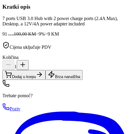
Kratki opis
7 ports USB 3.0 Hub with 2 power charge ports (2.4A Max),
Desktop, a 12V/4A power adapter included
91
100,00 KM
−
9
%
−
9
KM
50
KM
Cijena uključuje PDV
Količina
1
Dodaj u korpu
Brza narudžba
Trebate pomoć?
Poziv