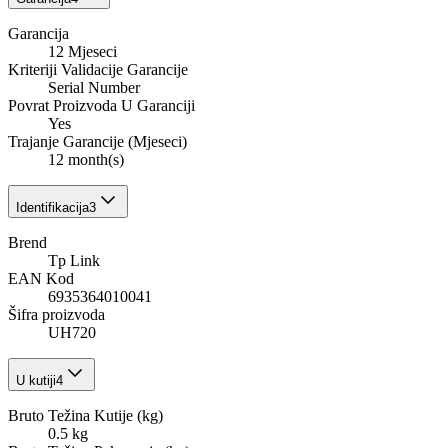
Garancija
12 Mjeseci
Kriteriji Validacije Garancije
Serial Number
Povrat Proizvoda U Garanciji
Yes
Trajanje Garancije (Mjeseci)
12 month(s)
Identifikacija
3
Brend
Tp Link
EAN Kod
6935364010041
Šifra proizvoda
UH720
U kutiji
4
Bruto Težina Kutije (kg)
0.5 kg