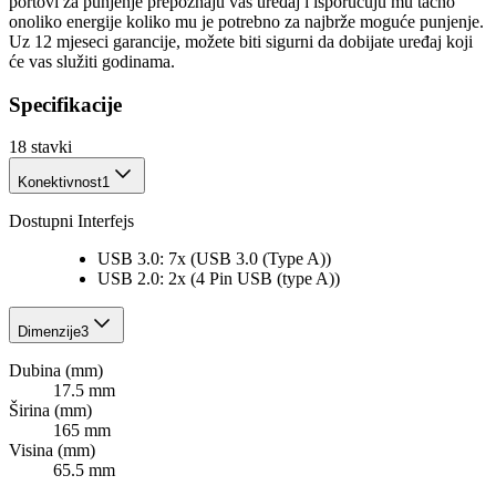
portovi za punjenje prepoznaju vaš uređaj i isporučuju mu tačno
onoliko energije koliko mu je potrebno za najbrže moguće punjenje.
Uz 12 mjeseci garancije, možete biti sigurni da dobijate uređaj koji
će vas služiti godinama.
Specifikacije
18
stavki
Konektivnost
1
Dostupni Interfejs
USB 3.0: 7x (USB 3.0 (Type A))
USB 2.0: 2x (4 Pin USB (type A))
Dimenzije
3
Dubina (mm)
17.5 mm
Širina (mm)
165 mm
Visina (mm)
65.5 mm