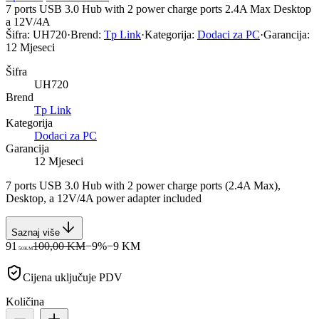
7 ports USB 3.0 Hub with 2 power charge ports 2.4A Max Desktop
a 12V/4A
Šifra:
UH720
·
Brend:
Tp Link
·
Kategorija:
Dodaci za PC
·
Garancija:
12 Mjeseci
Šifra
UH720
Brend
Tp Link
Kategorija
Dodaci za PC
Garancija
12 Mjeseci
7 ports USB 3.0 Hub with 2 power charge ports (2.4A Max),
Desktop, a 12V/4A power adapter included
Saznaj više
91
100,00 KM
−
9
%
−
9
KM
50
KM
Cijena uključuje PDV
Količina