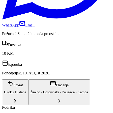
WhatsApp
Email
Požurite! Samo 2 komada preostalo
Dostava
10 KM
Isporuka
Ponedjeljak, 10. August 2026.
Povrat
Plaćanje
U roku
15
dana
Žiralno · Gotovinski · Pouzeće · Kartica
Podrška