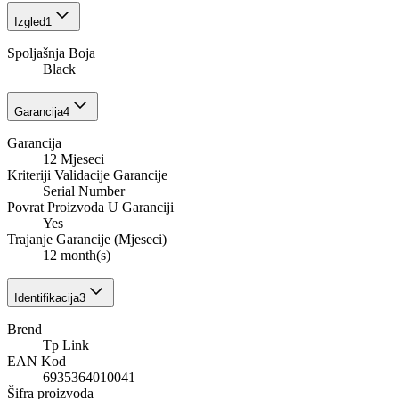
Izgled
1
Spoljašnja Boja
Black
Garancija
4
Garancija
12 Mjeseci
Kriteriji Validacije Garancije
Serial Number
Povrat Proizvoda U Garanciji
Yes
Trajanje Garancije (Mjeseci)
12 month(s)
Identifikacija
3
Brend
Tp Link
EAN Kod
6935364010041
Šifra proizvoda