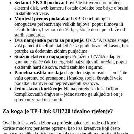
Sedam USB 3.0 portova:
Povežite istovremeno printer,
eksterni disk, web kameru i ostale dodatke bez brige o brzini
ili stabilnosti veze.
Munjevit prenos podataka:
USB 3.0 tehnologija
omogućava prebacivanje velikih fajlova, poput filmova ili
teških foldera, brzinom do 5Gbps, što je deset puta brže od
starih standarda.
Dva namjenska porta za punjenje:
Uz 2.4A izlazne snage,
vaši pametni telefoni i tableti će se puniti brzo i efikasno, bez
potrebe za dodatnim zidnim punjačima.
Snažno eksterno napajanje:
Priloženi 12V/4A adapter
garantuje da će čak i energetski najzahtjevniji uređaji, poput
eksternih hard diskova, raditi stabilno i sigurno.
Pametna zaštita uređaja:
Ugrađeni sigurnosni sistemi štite
vašu opremu od prenapona i kratkog spoja, čuvajući vaše
podatke i hardver od nepredviđenih kvarova.
Jednostavno korištenje:
Nema potrebe za instalacijom
komplikovanih drajvera – jednostavno ga uključite i on je
spreman za rad u sekundi.
Za koga je TP-Link UH720 idealno rješenje?
Ovaj hub je savršen izbor za profesionalce koji rade od kuće i
koriste mnoštvo periferne opreme, kao i za kreativce koji često
prebacuju velike količine materijala sa eksternih memorija. Ako ste