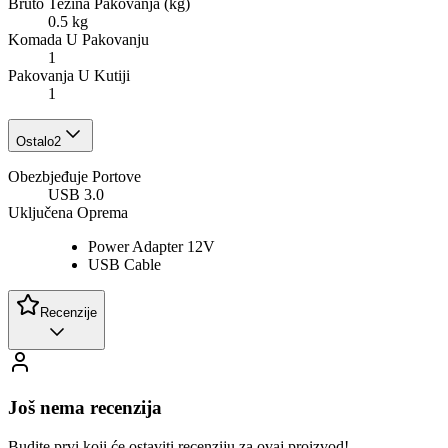
Bruto Težina Pakovanja (kg)
0.5 kg
Komada U Pakovanju
1
Pakovanja U Kutiji
1
Ostalo
2
Obezbjeđuje Portove
USB 3.0
Uključena Oprema
Power Adapter 12V
USB Cable
Recenzije
Još nema recenzija
Budite prvi koji će ostaviti recenziju za ovaj proizvod!