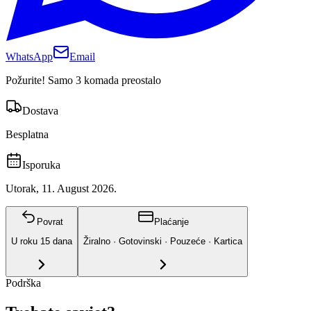
WhatsApp
Email
Požurite! Samo 3 komada preostalo
Dostava
Besplatna
Isporuka
Utorak, 11. August 2026.
Povrat
Plaćanje
U roku
15
dana
Žiralno · Gotovinski · Pouzeće · Kartica
Podrška