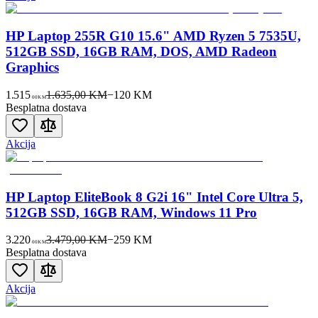
HP Laptop 255R G10 15.6" AMD Ryzen 5 7535U,
512GB SSD, 16GB RAM, DOS, AMD Radeon
Graphics
1.515
1.635,00 KM
−
120
KM
00
KM
Besplatna dostava
Akcija
HP Laptop EliteBook 8 G2i 16" Intel Core Ultra 5,
512GB SSD, 16GB RAM, Windows 11 Pro
3.220
3.479,00 KM
−
259
KM
00
KM
Besplatna dostava
Akcija