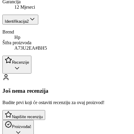
Garancija
12 Mjeseci
Identifikacija
2
Brend
Hp
Šifra proizvoda
A73U2EA#BH5
Recenzije
Još nema recenzija
Budite prvi koji će ostaviti recenziju za ovaj proizvod!
Napišite recenziju
Proizvođač