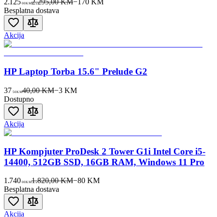
2.125
2.295,00 KM
−
170
KM
00
KM
Besplatna dostava
Akcija
HP Laptop Torba 15.6" Prelude G2
37
40,00 KM
−
3
KM
50
KM
Dostupno
Akcija
HP Kompjuter ProDesk 2 Tower G1i Intel Core i5-
14400, 512GB SSD, 16GB RAM, Windows 11 Pro
1.740
1.820,00 KM
−
80
KM
00
KM
Besplatna dostava
Akcija