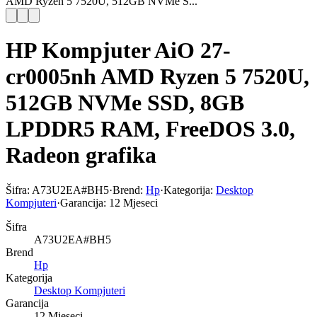
AMD Ryzen 5 7520U, 512GB NVMe S...
HP Kompjuter AiO 27-
cr0005nh AMD Ryzen 5 7520U,
512GB NVMe SSD, 8GB
LPDDR5 RAM, FreeDOS 3.0,
Radeon grafika
Šifra:
A73U2EA#BH5
·
Brend:
Hp
·
Kategorija:
Desktop
Kompjuteri
·
Garancija:
12 Mjeseci
Šifra
A73U2EA#BH5
Brend
Hp
Kategorija
Desktop Kompjuteri
Garancija
12 Mjeseci