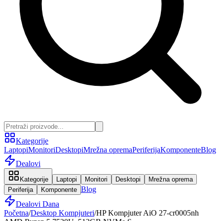
Kategorije
Laptopi
Monitori
Desktopi
Mrežna oprema
Periferija
Komponente
Blog
Dealovi
Kategorije
Laptopi
Monitori
Desktopi
Mrežna oprema
Blog
Periferija
Komponente
Dealovi Dana
Početna
/
Desktop Kompjuteri
/
HP Kompjuter AiO 27-cr0005nh