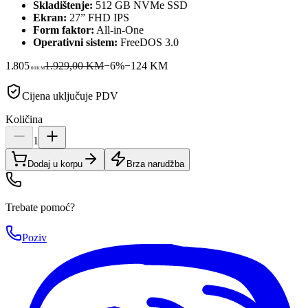
Skladištenje:
512 GB NVMe SSD
Ekran:
27” FHD IPS
Form faktor:
All-in-One
Operativni sistem:
FreeDOS 3.0
1.805
1.929,00 KM
−
6
%
−
124
KM
00
KM
Cijena uključuje PDV
Količina
1
Dodaj u korpu
Brza narudžba
Trebate pomoć?
Poziv