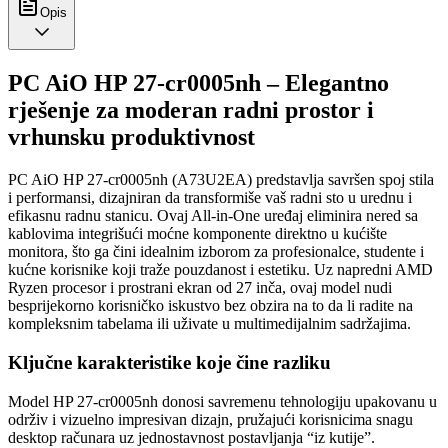
Opis
PC AiO HP 27-cr0005nh – Elegantno
rješenje za moderan radni prostor i
vrhunsku produktivnost
PC AiO HP 27-cr0005nh (A73U2EA) predstavlja savršen spoj stila
i performansi, dizajniran da transformiše vaš radni sto u urednu i
efikasnu radnu stanicu. Ovaj All-in-One uređaj eliminira nered sa
kablovima integrišući moćne komponente direktno u kućište
monitora, što ga čini idealnim izborom za profesionalce, studente i
kućne korisnike koji traže pouzdanost i estetiku. Uz napredni AMD
Ryzen procesor i prostrani ekran od 27 inča, ovaj model nudi
besprijekorno korisničko iskustvo bez obzira na to da li radite na
kompleksnim tabelama ili uživate u multimedijalnim sadržajima.
Ključne karakteristike koje čine razliku
Model HP 27-cr0005nh donosi savremenu tehnologiju upakovanu u
održiv i vizuelno impresivan dizajn, pružajući korisnicima snagu
desktop računara uz jednostavnost postavljanja “iz kutije”.