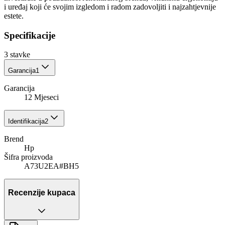
i uređaj koji će svojim izgledom i radom zadovoljiti i najzahtjevnije
estete.
Specifikacije
3
stavke
Garancija
1
Garancija
12 Mjeseci
Identifikacija
2
Brend
Hp
Šifra proizvoda
A73U2EA#BH5
Recenzije kupaca