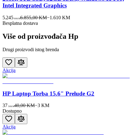
Intel Integrated Graphics
5.245
6.855,00 KM
−
1.610
KM
00
KM
Besplatna dostava
Više od proizvođača
Hp
Drugi proizvodi istog brenda
Akcija
HP Laptop Torba 15.6" Prelude G2
37
40,00 KM
−
3
KM
50
KM
Dostupno
Akcija