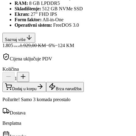
RAM:
8 GB LPDDR5
Skladištenje:
512 GB NVMe SSD
Ekran:
27” FHD IPS
Form faktor:
All-in-One
Operativni sistem:
FreeDOS 3.0
Saznaj više
1.805
1.929,00 KM
−
6
%
−
124
KM
00
KM
Cijena uključuje PDV
Količina
1
Dodaj u korpu
Brza narudžba
Požurite! Samo 3 komada preostalo
Dostava
Besplatna