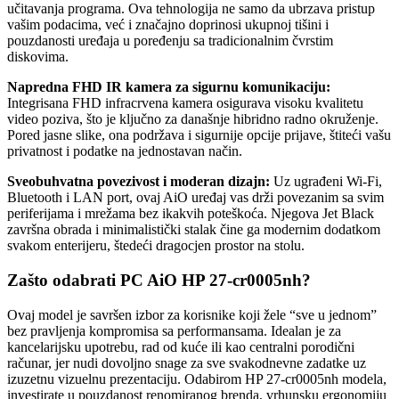
učitavanja programa. Ova tehnologija ne samo da ubrzava pristup
vašim podacima, već i značajno doprinosi ukupnoj tišini i
pouzdanosti uređaja u poređenju sa tradicionalnim čvrstim
diskovima.
Napredna FHD IR kamera za sigurnu komunikaciju:
Integrisana FHD infracrvena kamera osigurava visoku kvalitetu
video poziva, što je ključno za današnje hibridno radno okruženje.
Pored jasne slike, ona podržava i sigurnije opcije prijave, štiteći vašu
privatnost i podatke na jednostavan način.
Sveobuhvatna povezivost i moderan dizajn:
Uz ugrađeni Wi-Fi,
Bluetooth i LAN port, ovaj AiO uređaj vas drži povezanim sa svim
periferijama i mrežama bez ikakvih poteškoća. Njegova Jet Black
završna obrada i minimalistički stalak čine ga modernim dodatkom
svakom enterijeru, štedeći dragocjen prostor na stolu.
Zašto odabrati PC AiO HP 27-cr0005nh?
Ovaj model je savršen izbor za korisnike koji žele “sve u jednom”
bez pravljenja kompromisa sa performansama. Idealan je za
kancelarijsku upotrebu, rad od kuće ili kao centralni porodični
računar, jer nudi dovoljno snage za sve svakodnevne zadatke uz
izuzetnu vizuelnu prezentaciju. Odabirom HP 27-cr0005nh modela,
investirate u pouzdanost renomiranog brenda, vrhunsku ergonomiju