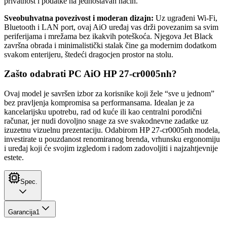
privatnost i podatke na jednostavan način.
Sveobuhvatna povezivost i moderan dizajn:
Uz ugrađeni Wi-Fi,
Bluetooth i LAN port, ovaj AiO uređaj vas drži povezanim sa svim
periferijama i mrežama bez ikakvih poteškoća. Njegova Jet Black
završna obrada i minimalistički stalak čine ga modernim dodatkom
svakom enterijeru, štedeći dragocjen prostor na stolu.
Zašto odabrati PC AiO HP 27-cr0005nh?
Ovaj model je savršen izbor za korisnike koji žele “sve u jednom”
bez pravljenja kompromisa sa performansama. Idealan je za
kancelarijsku upotrebu, rad od kuće ili kao centralni porodični
računar, jer nudi dovoljno snage za sve svakodnevne zadatke uz
izuzetnu vizuelnu prezentaciju. Odabirom HP 27-cr0005nh modela,
investirate u pouzdanost renomiranog brenda, vrhunsku ergonomiju
i uređaj koji će svojim izgledom i radom zadovoljiti i najzahtjevnije
estete.
Spec.
Garancija
1