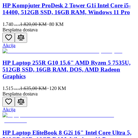
HP Kompjuter ProDesk 2 Tower G1i Intel Core i5-
14400, 512GB SSD, 16GB RAM, Windows 11 Pro
1.740
1.820,00 KM
−
80
KM
00
KM
Besplatna dostava
Akcija
HP Laptop 255R G10 15.6" AMD Ryzen 5 7535U,
512GB SSD, 16GB RAM, DOS, AMD Radeon
Graphics
1.515
1.635,00 KM
−
120
KM
00
KM
Besplatna dostava
Akcija
HP Laptop EliteBook 8 G2i 16" Intel Core Ultra 5,