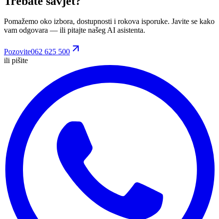
Trebate savjet?
Pomažemo oko izbora, dostupnosti i rokova isporuke. Javite se kako
vam odgovara
— ili pitajte našeg AI asistenta.
Pozovite
062 625 500
ili pišite