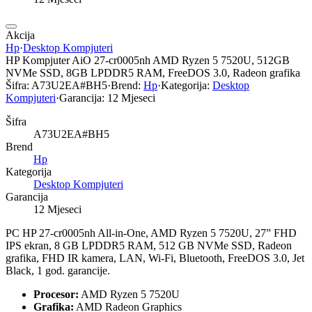
Akcija
Hp
·
Desktop Kompjuteri
HP Kompjuter AiO 27-cr0005nh AMD Ryzen 5 7520U, 512GB
NVMe SSD, 8GB LPDDR5 RAM, FreeDOS 3.0, Radeon grafika
Šifra:
A73U2EA#BH5
·
Brend:
Hp
·
Kategorija:
Desktop
Kompjuteri
·
Garancija:
12 Mjeseci
Šifra
A73U2EA#BH5
Brend
Hp
Kategorija
Desktop Kompjuteri
Garancija
12 Mjeseci
PC HP 27-cr0005nh All-in-One, AMD Ryzen 5 7520U, 27” FHD
IPS ekran, 8 GB LPDDR5 RAM, 512 GB NVMe SSD, Radeon
grafika, FHD IR kamera, LAN, Wi-Fi, Bluetooth, FreeDOS 3.0, Jet
Black, 1 god. garancije.
Procesor:
AMD Ryzen 5 7520U
Grafika:
AMD Radeon Graphics