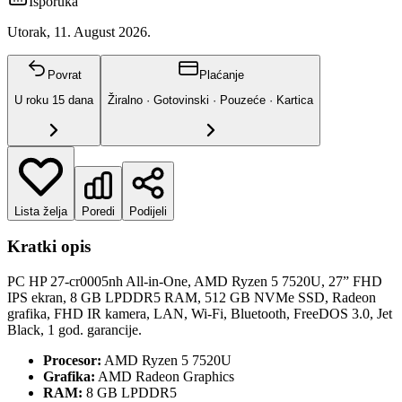
Isporuka
Utorak, 11. August 2026.
Povrat
Plaćanje
U roku
15
dana
Žiralno · Gotovinski · Pouzeće · Kartica
Lista želja
Poredi
Podijeli
Kratki opis
PC HP 27-cr0005nh All-in-One, AMD Ryzen 5 7520U, 27” FHD
IPS ekran, 8 GB LPDDR5 RAM, 512 GB NVMe SSD, Radeon
grafika, FHD IR kamera, LAN, Wi-Fi, Bluetooth, FreeDOS 3.0, Jet
Black, 1 god. garancije.
Procesor:
AMD Ryzen 5 7520U
Grafika:
AMD Radeon Graphics
RAM:
8 GB LPDDR5