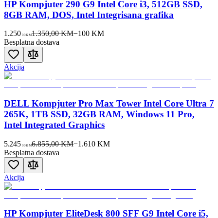
HP Kompjuter 290 G9 Intel Core i3, 512GB SSD,
8GB RAM, DOS, Intel Integrisana grafika
1.250
1.350,00 KM
−
100
KM
00
KM
Besplatna dostava
Akcija
DELL Kompjuter Pro Max Tower Intel Core Ultra 7
265K, 1TB SSD, 32GB RAM, Windows 11 Pro,
Intel Integrated Graphics
5.245
6.855,00 KM
−
1.610
KM
00
KM
Besplatna dostava
Akcija
HP Kompjuter EliteDesk 800 SFF G9 Intel Core i5,