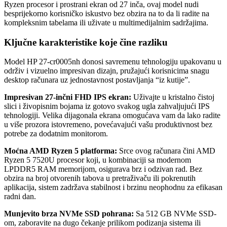
Ryzen procesor i prostrani ekran od 27 inča, ovaj model nudi
besprijekorno korisničko iskustvo bez obzira na to da li radite na
kompleksnim tabelama ili uživate u multimedijalnim sadržajima.
Ključne karakteristike koje čine razliku
Model HP 27-cr0005nh donosi savremenu tehnologiju upakovanu u
održiv i vizuelno impresivan dizajn, pružajući korisnicima snagu
desktop računara uz jednostavnost postavljanja “iz kutije”.
Impresivan 27-inčni FHD IPS ekran:
Uživajte u kristalno čistoj
slici i živopisnim bojama iz gotovo svakog ugla zahvaljujući IPS
tehnologiji. Velika dijagonala ekrana omogućava vam da lako radite
u više prozora istovremeno, povećavajući vašu produktivnost bez
potrebe za dodatnim monitorom.
Moćna AMD Ryzen 5 platforma:
Srce ovog računara čini AMD
Ryzen 5 7520U procesor koji, u kombinaciji sa modernom
LPDDR5 RAM memorijom, osigurava brz i odzivan rad. Bez
obzira na broj otvorenih tabova u pretraživaču ili pokrenutih
aplikacija, sistem zadržava stabilnost i brzinu neophodnu za efikasan
radni dan.
Munjevito brza NVMe SSD pohrana:
Sa 512 GB NVMe SSD-
om, zaboravite na dugo čekanje prilikom podizanja sistema ili