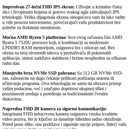
Impresivan 27-inčni FHD IPS ekran:
Uživajte u kristalno čistoj
slici i živopisnim bojama iz gotovo svakog ugla zahvaljujući IPS
tehnologiji. Velika dijagonala ekrana omogućava vam da lako radite
u više prozora istovremeno, povećavajući vašu produktivnost bez
potrebe za dodatnim monitorom.
Moćna AMD Ryzen 5 platforma:
Srce ovog računara čini AMD
Ryzen 5 7520U procesor koji, u kombinaciji sa modernom
LPDDR5 RAM memorijom, osigurava brz i odzivan rad. Bez
obzira na broj otvorenih tabova u pretraživaču ili pokrenutih
aplikacija, sistem zadržava stabilnost i brzinu neophodnu za efikasan
radni dan.
Munjevito brza NVMe SSD pohrana:
Sa 512 GB NVMe SSD-
om, zaboravite na dugo čekanje prilikom podizanja sistema ili
učitavanja programa. Ova tehnologija ne samo da ubrzava pristup
vašim podacima, već i značajno doprinosi ukupnoj tišini i
pouzdanosti uređaja u poređenju sa tradicionalnim čvrstim
diskovima.
Napredna FHD IR kamera za sigurnu komunikaciju:
Integrisana FHD infracrvena kamera osigurava visoku kvalitetu
video poziva, što je ključno za današnje hibridno radno okruženje.
Pored jasne slike, ona podržava i sigurnije opcije prijave, štiteći vašu