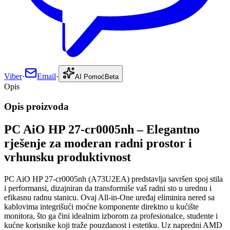
Viber
·
Email
·
AI Pomoć
Beta
Opis
Opis proizvoda
PC AiO HP 27-cr0005nh – Elegantno
rješenje za moderan radni prostor i
vrhunsku produktivnost
PC AiO HP 27-cr0005nh (A73U2EA) predstavlja savršen spoj stila
i performansi, dizajniran da transformiše vaš radni sto u urednu i
efikasnu radnu stanicu. Ovaj All-in-One uređaj eliminira nered sa
kablovima integrišući moćne komponente direktno u kućište
monitora, što ga čini idealnim izborom za profesionalce, studente i
kućne korisnike koji traže pouzdanost i estetiku. Uz napredni AMD